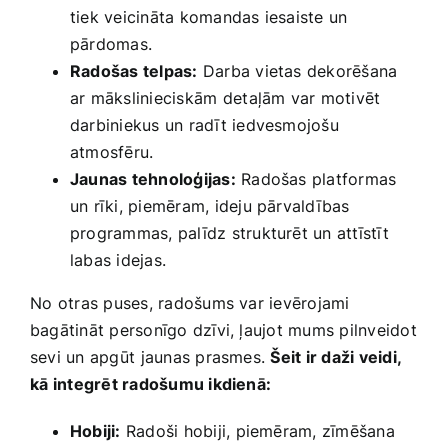
tiek veicināta ‌komandas iesaiste un
pārdomas.
Radošas telpas:
Darba​ vietas dekorēšana
ar mākslinieciskām ⁤detaļām var motivēt
darbiniekus ​un radīt iedvesmojošu
atmosfēru.
Jaunas tehnoloģijas:
Radošas platformas
un rīki, piemēram, ideju‍ pārvaldības
programmas,‌ palīdz strukturēt un attīstīt⁣
labas idejas.
No ⁣otras puses, ‍radošums var ievērojami
bagātināt personīgo dzīvi, ļaujot mums pilnveidot
‌sevi un apgūt⁤ jaunas prasmes.
Šeit ir daži veidi,
⁤kā integrēt ‌radošumu ikdienā:
Hobiji:
Radoši hobiji, piemēram, zīmēšana