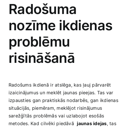
Radošuma
Smaržas, kosmētika
nozīme ‍ikdienas​
Sports, tūrisms un atpūta
problēmu
TV un Sadzīves tehnika
‍risināšanā
Zoo preces
Radošums ‍ikdienā⁣ ir atslēga, kas ļauj pārvarēt
izaicinājumus ‍un meklēt jaunas ⁣pieejas.‍ Tas var
izpausties gan ⁣praktiskās nodarbēs, gan ikdienas
situācijās, piemēram, meklējot risinājumus
sarežģītās problēmās vai⁤ uzlabojot esošās
metodes. Kad ⁤cilvēki ​piedāvā ‍
jaunas idejas
, tas