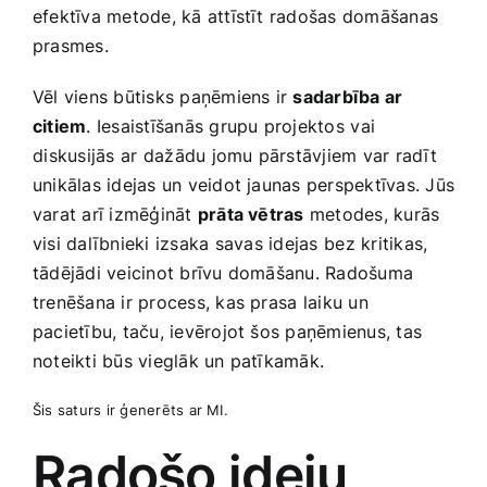
efektīva metode, kā attīstīt radošas domāšanas
prasmes.
Vēl viens būtisks paņēmiens ir
sadarbība ar
citiem
. Iesaistīšanās grupu projektos ⁢vai
⁣diskusijās ⁤ar dažādu jomu pārstāvjiem var ‌radīt
unikālas idejas ‌un ‌veidot jaunas perspektīvas. Jūs
‌varat arī izmēģināt
prāta vētras
metodes,‍ kurās
visi dalībnieki izsaka⁤ savas idejas ⁤bez kritikas,
tādējādi veicinot brīvu domāšanu. Radošuma
trenēšana ir process, kas ‌prasa⁢ laiku un
pacietību, ​taču,‌ ievērojot šos paņēmienus, tas
noteikti būs vieglāk un patīkamāk.
Šis saturs ir ģenerēts ar MI.
Radošo ideju‌