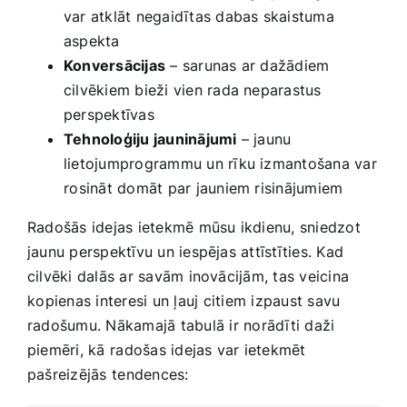
var atklāt negaidītas dabas‌ skaistuma
aspekta
Konversācijas
– sarunas ar dažādiem
cilvēkiem bieži vien ​rada neparastus
perspektīvas
Tehnoloģiju‍ jauninājumi
– jaunu⁢
lietojumprogrammu un rīku izmantošana var
⁢rosināt domāt par jauniem risinājumiem
Radošās idejas ietekmē mūsu ikdienu, sniedzot
jaunu perspektīvu un iespējas attīstīties. Kad
cilvēki dalās ar ‍savām inovācijām, tas veicina
⁣kopienas interesi un‌ ļauj ⁣citiem izpaust savu
radošumu. Nākamajā tabulā ⁤ir norādīti daži
piemēri, kā ⁢radošas idejas var ietekmēt
pašreizējās⁣ tendences: