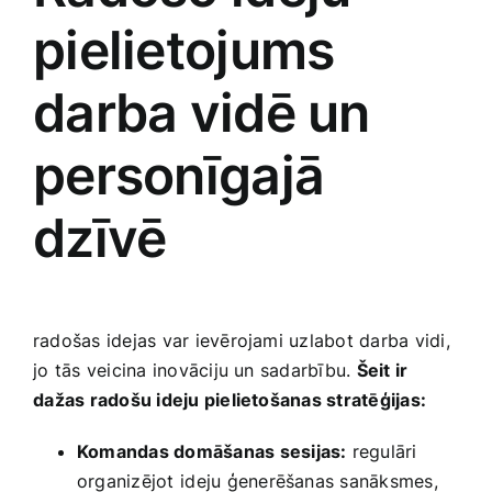
pielietojums
darba vidē un
personīgajā
dzīvē
radošas idejas var ievērojami uzlabot darba vidi, ​
jo tās⁤ veicina inovāciju un sadarbību.
Šeit ir
⁣dažas radošu ​ideju pielietošanas stratēģijas:
Komandas domāšanas sesijas:
regulāri
organizējot⁢ ideju ģenerēšanas sanāksmes,