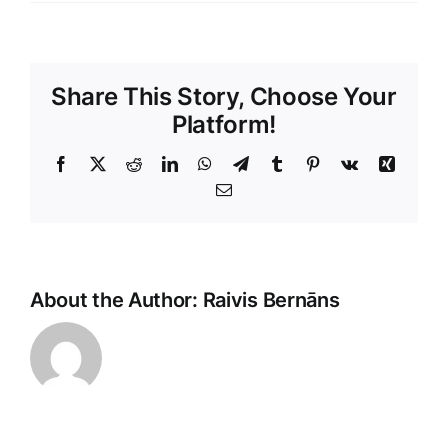
Share This Story, Choose Your
Platform!
Facebook
X
Reddit
LinkedIn
WhatsApp
Telegram
Tumblr
Pinterest
Vk
Xing
E-
Pasts
About the Author:
Raivis Bernāns