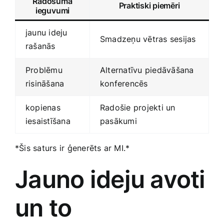
Radošuma
Praktiski‌ piemēri
ieguvumi
jaunu ideju
Smadzeņu vētras sesijas
rašanās
Problēmu‍
Alternatīvu piedāvāšana
risināšana
konferencēs
kopienas
Radošie projekti un
iesaistīšana
pasākumi
*Šis​ saturs ‌ir ģenerēts ar MI.*
Jauno ideju avoti‍
un to⁢