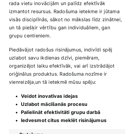
rada⁣ vietu​ inovācijām un palīdz efektīvāk
izmantot resursus. Radošuma ietekme ir jūtama
visās ‌disciplīnās, sākot no‍ mākslas līdz zinātnei,
un tā ⁤piešķir vērtību gan individuāliem, gan
grupu centieniem.
Piedāvājot radošus risinājumus, ⁣indivīdi spēj
uzlabot savu ikdienas dzīvi, piemēram,
organizējot ‍laiku efektīvāk, vai arī izstrādājot
oriģinālus produktus. Radošuma nozīme ir ​
vienreizēja,un tā ietekmē mūsu⁢ spēju:
Veidot inovatīvas idejas
Uzlabot⁣ mācīšanās procesu
Palielināt efektivitāti ⁣grupu darbā
Iedvesmot citus meklēt risinājumus