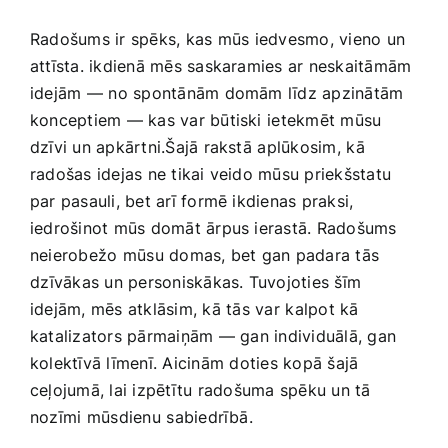
Medicīnas preces
Radošums ir spēks, ​kas‌ mūs ⁣iedvesmo, vieno un
attīsta. ikdienā mēs saskaramies ar neskaitāmām
Mobilie telefoni, planšetdatori
idejām — ⁣no spontānām domām​ līdz apzinātām
konceptiem — kas var būtiski⁣ ietekmēt mūsu
Pakalpojumi
dzīvi un apkārtni.Šajā rakstā ⁤aplūkosim, ⁣kā
radošas idejas ne tikai veido‍ mūsu priekšstatu
par pasauli, bet arī formē ikdienas praksi,
Pārtikas preces
iedrošinot mūs domāt ārpus ‌ierastā. Radošums
neierobežo⁤ mūsu domas, bet gan padara tās
Preces birojam
⁢dzīvākas un personiskākas. Tuvojoties šīm‍
idejām, mēs atklāsim, kā⁤ tās var ⁢kalpot‍ kā
katalizators pārmaiņām⁢ — gan individuālā, ‍gan⁤
Preces pieaugušajiem
kolektīvā ​līmenī. Aicinām⁣ doties kopā šajā
‍ceļojumā,‍ lai izpētītu ⁢radošuma spēku un tā
Rotaļlietas, bērnu preces
nozīmi ⁢mūsdienu⁢ sabiedrībā.