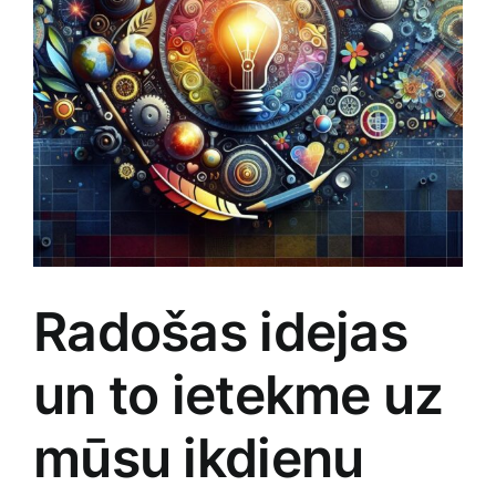
Jaunākie pārdevēji
Grāmatas
Pirktākās preces
Gudrā māja
Raksti
Mājai un remontam
Mājražotājiem
Radošas idejas
Mājsaimniecības preces
un to ietekme uz
Mēbeles un interjers
mūsu ikdienu