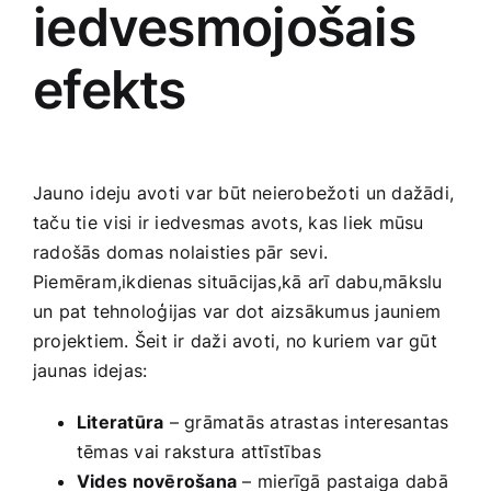
iedvesmojošais
efekts
Jauno ideju avoti var būt neierobežoti ⁣un ‌dažādi,
taču tie ⁢visi ir iedvesmas avots, kas liek mūsu
radošās domas nolaisties pār sevi.
Piemēram,ikdienas situācijas,kā ⁢arī dabu,mākslu
un pat tehnoloģijas var dot aizsākumus jauniem
projektiem. Šeit ir daži avoti,‍ no kuriem var​ gūt
jaunas idejas:
Literatūra
– grāmatās atrastas​ interesantas
tēmas vai rakstura attīstības
Vides ⁤novērošana
– mierīgā pastaiga dabā