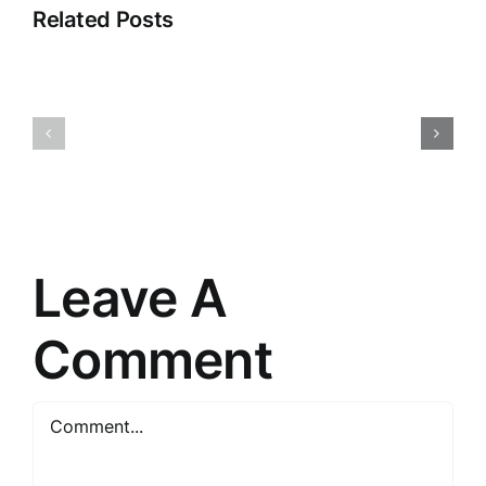
Related Posts
Klientu
Ievads
pieredze:
klientu
ceļš
apkalpošanā:
uz
Veikala
izcilību
panākumu
un
atslēga
uzticību
Leave A
Comment
Comment