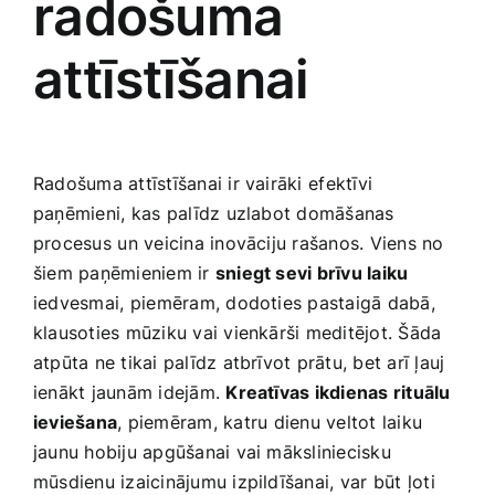
radošuma
attīstīšanai
Radošuma attīstīšanai‌ ir vairāki⁣ efektīvi
paņēmieni,⁢ kas palīdz uzlabot domāšanas
procesus ⁢un veicina inovāciju rašanos. Viens no
šiem paņēmieniem​ ir
sniegt sevi brīvu‍ laiku
iedvesmai, ⁢piemēram, dodoties pastaigā dabā,
klausoties‌ mūziku vai vienkārši meditējot. Šāda⁣
atpūta ne tikai palīdz atbrīvot ‌prātu, bet arī ļauj
ienākt jaunām idejām.
Kreatīvas ikdienas​ rituālu
ieviešana
, ​piemēram,‍ katru⁣ dienu veltot laiku
jaunu hobiju apgūšanai vai māksliniecisku
mūsdienu izaicinājumu izpildīšanai, var⁤ būt ļoti