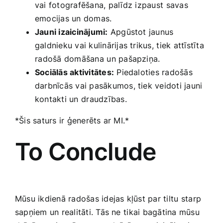
vai fotografēšana, palīdz ⁢izpaust⁢ savas
emocijas un domas.
Jauni izaicinājumi:
​Apgūstot jaunus
galdnieku vai kulinārijas trikus, ⁢tiek attīstīta
⁣radošā domāšana⁤ un pašapziņa.
Sociālās aktivitātes:
Piedaloties radošās‍
darbnīcās vai pasākumos, tiek veidoti jauni
kontakti un⁢ draudzības.
*Šis saturs ‌ir ​ģenerēts‍ ar MI.*
To Conclude
Mūsu ikdienā radošas idejas kļūst ‍par tiltu⁢ starp
sapņiem un realitāti. Tās ne ⁣tikai bagātina mūsu⁤