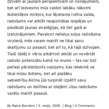
dzīvēm ar jaunām perspektīvām un risinājumiem,
bet⁣ arī iedvesmo mūs veidot ​labāku nākotni.
Ikdienišķos⁣ mirkļos, kur šķietama rutīna valda,
radošums ⁤var atklāt​ neapzinātas ⁤iespējas un
piedāvāt jaunas stratēģijas, kā tikt galā ar
izaicinājumiem.​ Paveicot nelielus⁢ soļus radošuma
virzienā, mēs varam mainīt⁤ ne tikai ‍savu
‌skatījumu uz pasauli, ‍bet⁤ arī to, kā⁤ tajā⁤ dzīvojam.
Tieši ⁣tādēļ ir vērts atkārtoti atklāt un novērtēt
radošo potenciālu katrā‍ no mums​ – tas var būt
patiesi pārsteidzošs ceļojums, kas ietekmē⁤ ne
tikai mūsu ikdienu,⁢ bet arī ‌plašāku
sabiedrību.Aicinu jūs ​turpināt izpētīt savu
radošumu un⁤ dalīties ar ⁢idejām!⁤ Jūsu ‌radošums
⁤varētu mainīt pasauli.
By
Raivis Bernāns
|
5. maijs, 2026.
|
Blog
|
0 Comments