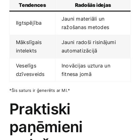
Tendences
Radošās idejas
Jauni materiāli ⁣un
Ilgtspējība
ražošanas‍ metodes
Mākslīgais
Jauni⁤ radoši risinājumi
⁤intelekts
automatizācijā
Veselīgs⁤
Inovācijas uztura un
dzīvesveids
fitnesa jomā
*Šis saturs ir ģenerēts ar MI.*
Praktiski
paņēmieni