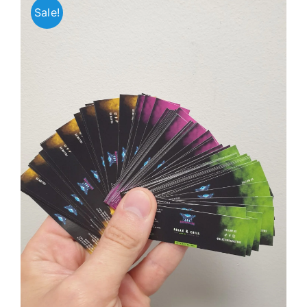
Sale!
Jaunākie pārdevēji
Grāmatas
Pirktākās preces
Gudrā māja
Raksti
Mājai un remontam
Mājražotājiem
Mājsaimniecības preces
Mēbeles un interjers