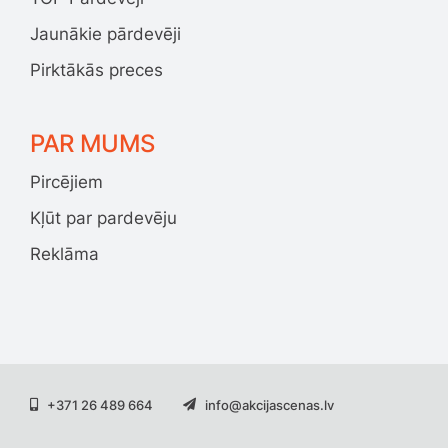
Jaunākie pārdevēji
Pirktākās preces
PAR MUMS
Pircējiem
Kļūt par pardevēju
Reklāma
+371 26 489 664
info@akcijascenas.lv