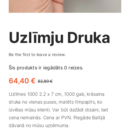
Medicīnas preces
Mobilie telefoni, planšetdatori
Uzlīmju Druka
Pakalpojumi
Be the first to leave a review.
Pārtikas preces
Šis produkts ir iegādāts 0 reizes.
Preces birojam
64,40
€
82,80
€
Original
Current
price
price
Uzlīmes 1000 2.2 x 7 cm, 1000 gab, krāsaina
was:
is:
Preces pieaugušajiem
druka no vienas puses, matēts līmpapīrs, ko
82,80 €.
64,40 €.
izvēlas mūsu klienti. Var būt dažādi dizaini, bet
Rotaļlietas, bērnu preces
cena nemainās. Cena ar PVN. Piegāde Baltijā
dāvanā no mūsu uzņēmuma.