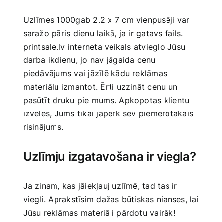
Uzlīmes 1000gab 2.2 x 7 cm vienpusēji var
saražo pāris dienu laikā, ja ir gatavs fails.
printsale.lv interneta veikals atvieglo Jūsu
darba ikdienu, jo nav jāgaida cenu
piedāvājums vai jāzīlē kādu reklāmas
materiālu izmantot. Ērti uzzināt cenu un
pasūtīt druku pie mums. Apkopotas klientu
izvēles, Jums tikai jāpērk sev piemērotākais
risinājums.
Uzlīmju izgatavošana ir viegla?
Ja zinam, kas jāiekļauj uzlīmē, tad tas ir
viegli. Aprakstīsim dažas būtiskas nianses, lai
Jūsu reklāmas materiāli pārdotu vairāk!