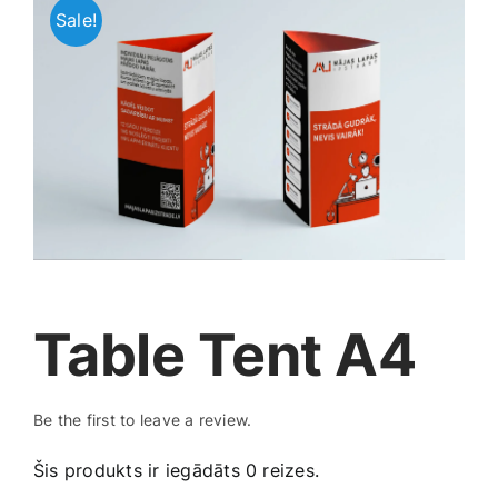
Sale!
Jaunākie pārdevēji
Grāmatas
Pirktākās preces
Gudrā māja
Raksti
Mājai un remontam
Mājražotājiem
Table Tent A4
Mājsaimniecības preces
Be the first to leave a review.
Mēbeles un interjers
Šis produkts ir iegādāts 0 reizes.