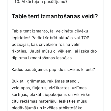
Atkārtojam pasūtījumu?
Table tent izmantošanas veidi?
Table tent izmanto, lai veicinātu cilvēku
iepirkties! Parādi šobrīd aktuālo vai TOP
pozīcijas, kas cilvēkiem rosina vēlmi
rīkoties. Jautā mūsu cilvēkiem, lai izskaidro
diplomu izmantošanas iespējas.
Kādus pasūtījumus papildus izvēlas klienti?
Bukleti, grāmatas, reklāmas stendi,
veidlapas,
flajerus
, vizītkartes, uzlīmes,
kartiņas, plakāti, iepakojums un vēl virkni
citu reklāmas materiālu. Ieskaties mūsu
piedāvājumā un izvēlies atbilstošāko!