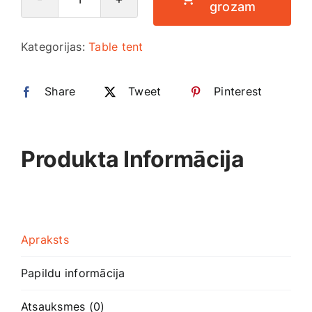
grozam
Table
Smaržas, kosmētika
tent
Kategorijas:
Table tent
A4
Sports, tūrisms un atpūta
daudzums
Share
Tweet
Pinterest
TV un Sadzīves tehnika
Produkta Informācija
Zoo preces
Apraksts
Papildu informācija
Atsauksmes (0)