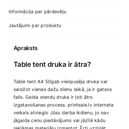
Informācija par pārdevēju
Jautājumi par produktu
Apraksts
Table tent druka ir ātra?
Table tent A4 50gab vienpusēja druka var
saražot vienas dažu dienu laikā, ja ir gatavs
fails. Galda stendu druka ir ļoti ātrs
izgatavošanas process. printsale.lv interneta
veikals atvieglo Jūsu darba ikdienu, jo nav
jāgaida cenu piedāvājums vai jāzīlē kādu
reklāmas materiālu izmantot. Ērti uzzināt