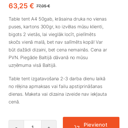
Medicīnas preces
63,25
€
77,05
€
Original
Current
price
price
Table tent A4 50gab, krāsaina druka no vienas
Mobilie telefoni, planšetdatori
was:
is:
puses, kartons 300gr, ko izvēlas mūsu klienti,
77,05 €.
63,25 €.
bigots 2 vietās, lai vieglāk locīt, pielīmēts
Pakalpojumi
skočs vienā malā, bet nav salīmēts kopā! Var
būt dažādi dizaini, bet cena nemainās. Cena ar
PVN. Piegāde Baltijā dāvanā no mūsu
Pārtikas preces
uzņēmuma visā Baltijā.
Preces birojam
Table tent izgatavošana 2-3 darba dienu laikā
no rēķina apmaksas vai failu apstiprināšanas
dienas. Maketa vai dizaina izveide nav iekļauta
Preces pieaugušajiem
cenā.
Rotaļlietas, bērnu preces
Pievienot