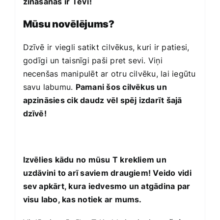
zināšanas ir Tevī!
Mūsu novēlējums?
Dzīvē ir viegli satikt cilvēkus, kuri ir patiesi,
godīgi un taisnīgi paši pret sevi. Viņi
necenšas manipulēt ar otru cilvēku, lai iegūtu
savu labumu.
Pamani šos cilvēkus un
apzināsies cik daudz vēl spēj izdarīt šajā
dzīvē!
Izvēlies kādu no mūsu T krekliem un
uzdāvini to arī saviem draugiem! Veido vidi
sev apkārt, kura iedvesmo un atgādina par
visu labo, kas notiek ar mums.