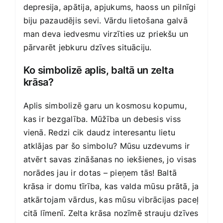
depresija, apātija, apjukums, haoss un pilnīgi
biju pazaudējis sevi. Vārdu lietošana galvā
man deva iedvesmu virzīties uz priekšu un
pārvarēt jebkuru dzīves situāciju.
Ko simbolizē aplis, baltā un zelta
krāsa?
Aplis simbolizē garu un kosmosu kopumu,
kas ir bezgalība. Mūžība un debesis viss
vienā. Redzi cik daudz interesantu lietu
atklājas par šo simbolu? Mūsu uzdevums ir
atvērt savas zināšanas no iekšienes, jo visas
norādes jau ir dotas – pieņem tās! Baltā
krāsa ir domu tīrība, kas valda mūsu prātā, ja
atkārtojam vārdus, kas mūsu vibrācijas paceļ
citā līmenī. Zelta krāsa nozīmē strauju dzīves