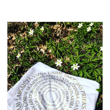
Jaunākie pārdevēji
Grāmatas
Pirktākās preces
Gudrā māja
Raksti
Mājai un remontam
Mājražotājiem
Mājsaimniecības preces
Mēbeles un interjers