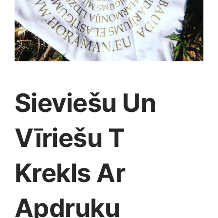
Medicīnas preces
Mobilie telefoni, planšetdatori
Pakalpojumi
Sieviešu Un
Pārtikas preces
Vīriešu T
Preces birojam
Krekls Ar
Preces pieaugušajiem
Rotaļlietas, bērnu preces
Apdruku