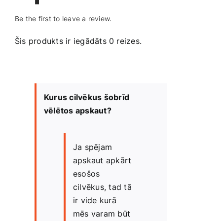
Smaržas, kosmētika
Be the first to leave a review.
Šis produkts ir iegādāts 0 reizes.
Sports, tūrisms un atpūta
TV un Sadzīves tehnika
Kurus cilvēkus šobrīd
Zoo preces
vēlētos apskaut?
Ja spējam
apskaut apkārt
esošos
cilvēkus, tad tā
ir vide kurā
mēs varam būt