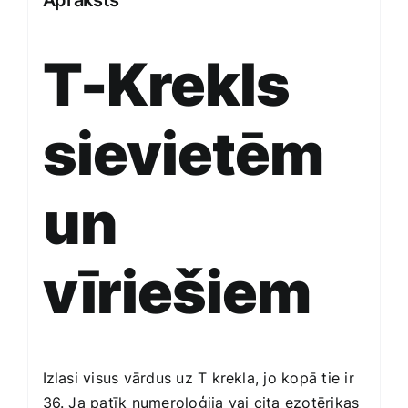
Apraksts
T-Krekls
sievietēm
un
vīriešiem
Izlasi visus vārdus uz T krekla, jo kopā tie ir
36. Ja patīk numeroloģija vai cita ezotērikas