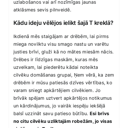
uzlabošanos vai arī nozīmīgas jaunas
atklāsmes sevis pilnveidē.
Kādu ideju vēlējos ielikt šajā T kreklā?
Ikdienā mēs staigājam ar drēbēm, lai pirms
miega novilktu visu smago nastu un varētu
justies brīvi, gluži kā no mātes miesām nācis.
Drēbes ir līdzīgas maskām, kuras mēs
uzvelkam, lai piederētu kādai noteikta
cilvēku domāšanas grupai, Ņem vērā, ka zem
drēbēm ir mūsu patiesās dzīves vērtības, ko
varam sniegt apkārtējiem cilvēkiem. Jo
brīvāk spējam uztvert apkārtējos notikumus
un kārdinājumus, jo vairāk iespēju iekšējā
balsī uzzināt savu patieso būtību.
Esi brīvs
no citu cilvēku uzliktajām robežām, jo visas