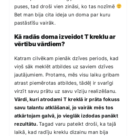
puses, tad droši vien zināsi, ko tas nozīmē
Bet man bija cita ideja un doma par kuru
pastāstīšu vairāk.
Kā radās doma izveidot T kreklu ar
vērtību vārdiem?
Katram cilvēkam pienāk dzīves periods, kad
viņš sāk meklēt atbildes uz saviem dzīves
jautājumiem. Protams, mēs visu laiku gribam
atrast piemērotas atbildes, tādēļ ir svarīgi
virzīt savu prātu uz savu vīziju realizēšanu.
Vārdi, kuri atrodami T kreklā ir prāta fokuss
savu talantu atklāšanai, jo vairāk mēs tos
atkārtojam galvā, jo vieglāk izdodas panākt
rezultātu.
Tagad varu pateikt droši, ka tajā
laikā, kad radīju kreklu dizainu man bija