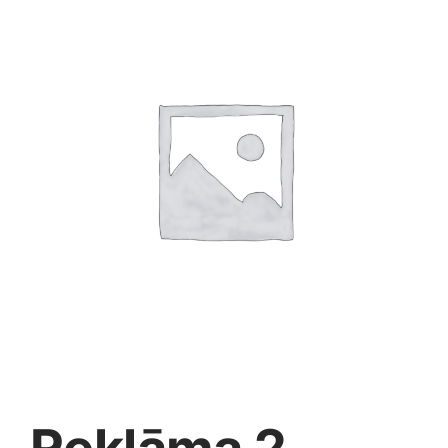
Jaunākie pārdevēji
Grāmatas
Pirktākās preces
Gudrā māja
Raksti
Mājai un remontam
Mājražotājiem
Mājsaimniecības preces
Mēbeles un interjers