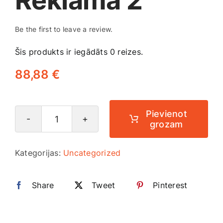
Reklāma 2
Medicīnas preces
Be the first to leave a review.
Mobilie telefoni, planšetdatori
Šis produkts ir iegādāts 0 reizes.
Pakalpojumi
88,88
€
Pārtikas preces
Pievienot
grozam
Reklāma
Preces birojam
2
Kategorijas:
Uncategorized
daudzums
Preces pieaugušajiem
Share
Tweet
Pinterest
Rotaļlietas, bērnu preces