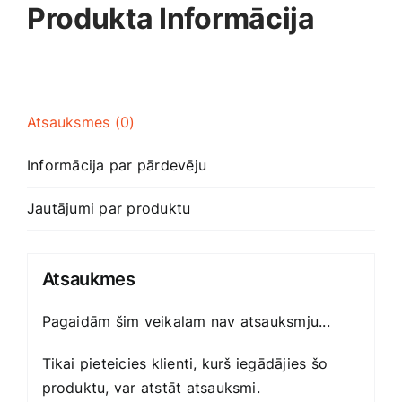
Produkta Informācija
Smaržas, kosmētika
Sports, tūrisms un atpūta
Atsauksmes (0)
TV un Sadzīves tehnika
Informācija par pārdevēju
Zoo preces
Jautājumi par produktu
Atsaukmes
Pagaidām šim veikalam nav atsauksmju...
Tikai pieteicies klienti, kurš iegādājies šo
produktu, var atstāt atsauksmi.