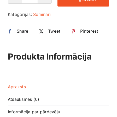
Smaržas, kosmētika
mācība
Kategorijas:
Semināri
daudzums
Sports, tūrisms un atpūta
Share
Tweet
Pinterest
TV un Sadzīves tehnika
Produkta Informācija
Zoo preces
Apraksts
Atsauksmes (0)
Informācija par pārdevēju