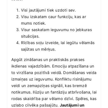
Visi jautājumi tiek uzdoti sev.
Visu izskatam caur funkciju, kas ar
mums notiek.
Visur saskatam ieguvumu no jebkuras
situācijas.
Rīcības soļu izveide, lai iegūtu vēlamās
sajūtas un mērķus.
Apgūt zināšanas un praktiskās prakses
ikdienas vajadzībām. Emociju atpazīšana un
to virzīšana pozitīvā veidā. Domāšanas veida
izmaiņas uz ieguvumu. Konfliktu risinājumu
veidi un zemapziņas signāli, kas bremzē
notikumus. Ilūziju un fantāziju atbrīvošana, lai
rodas skaidrība par vēlamo dzīvi. Spēles, kas
uzlabo cilvēka pašsajūtu.
Jautājumi un