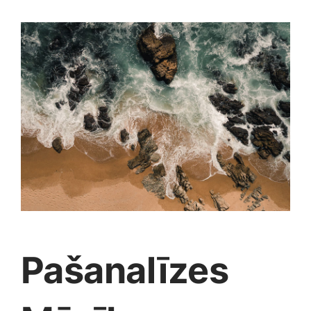
Jaunākie pārdevēji
Grāmatas
Pirktākās preces
Gudrā māja
Raksti
Mājai un remontam
Mājražotājiem
Mājsaimniecības preces
Pašanalīzes
Mēbeles un interjers