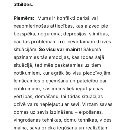
atbildes.
Piemērs:
Mums ir konflikti darbā vai
neapmierinošas attiecības, kas aizved pie
bezspēka, noguruma, depresijas, slimības,
naudas problēmām u.c. nevadāmām dzīves
situācijām.
Šo visu var mainīt!
Sākumā
apzinamies tās emocijas, kas rodas šajā
situācijā, tad mēs paskatamies uz tiem
notikumiem, kur agrāk šo visu piedzīvojām.
Iemācamies pieņemšanu un pateicību par
notikumiem, kas mums liek iegūt jaunas
vērtības, domāšanu, lai tādas situācijas
dzīvē vairs nepieļautu ar sevi. Virzam savas
domas uz sevis izzināšanu – elpošanas,
vingrošanas tehnikas, domu tehnikas, vides
maiņa, sava prieka iegūšanu un realizējam