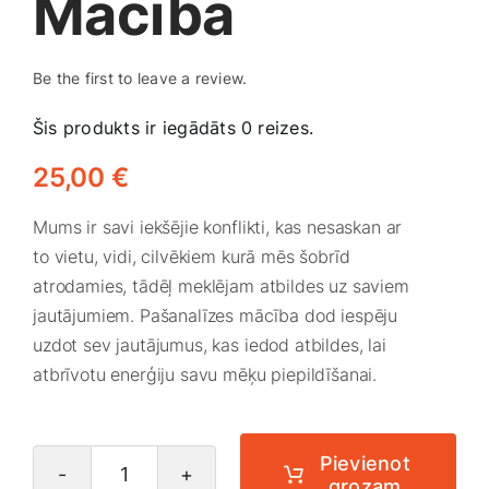
Mācība
Medicīnas preces
Mobilie telefoni, planšetdatori
Be the first to leave a review.
Šis produkts ir iegādāts 0 reizes.
Pakalpojumi
25,00
€
Pārtikas preces
Mums ir savi iekšējie konflikti, kas nesaskan ar
to vietu, vidi, cilvēkiem kurā mēs šobrīd
atrodamies, tādēļ meklējam atbildes uz saviem
Preces birojam
jautājumiem. Pašanalīzes mācība dod iespēju
uzdot sev jautājumus, kas iedod atbildes, lai
Preces pieaugušajiem
atbrīvotu enerģiju savu mēķu piepildīšanai.
Rotaļlietas, bērnu preces
Pievienot
grozam
Pašanalīzes