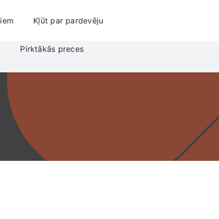
jiem
Kļūt par pardevēju
i
Pirktākās preces