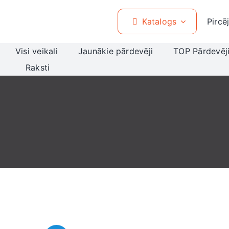
Skip
to
Katalogs
Pircē
content
Visi veikali
Jaunākie pārdevēji
TOP Pārdevēj
Raksti