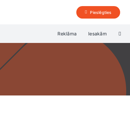
Pieslēgties
Reklāma
Iesakām