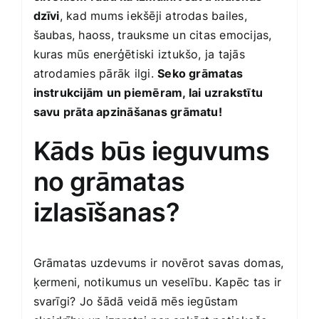
dzīvi
, kad mums iekšēji atrodas bailes,
šaubas, haoss, trauksme un citas emocijas,
kuras mūs enerģētiski iztukšo, ja tajās
atrodamies pārāk ilgi.
Seko grāmatas
instrukcijām un piemēram, lai uzrakstītu
savu prāta apzināšanas grāmatu!
Kāds būs ieguvums
no grāmatas
izlasīšanas?
Grāmatas uzdevums ir novērot savas domas,
ķermeni, notikumus un veselību. Kapēc tas ir
svarīgi? Jo šādā veidā mēs iegūstam