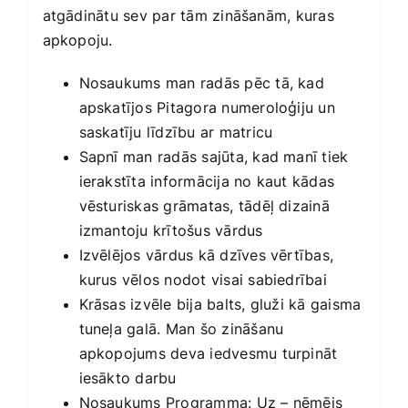
atgādinātu sev par tām zināšanām, kuras
apkopoju.
Nosaukums man radās pēc tā, kad
apskatījos Pitagora numeroloģiju un
saskatīju līdzību ar matricu
Sapnī man radās sajūta, kad manī tiek
ierakstīta informācija no kaut kādas
vēsturiskas grāmatas, tādēļ dizainā
izmantoju krītošus vārdus
Izvēlējos vārdus kā dzīves vērtības,
kurus vēlos nodot visai sabiedrībai
Krāsas izvēle bija balts, gluži kā gaisma
tuneļa galā. Man šo zināšanu
apkopojums deva iedvesmu turpināt
iesākto darbu
Nosaukums Programma: Uz – ņēmējs