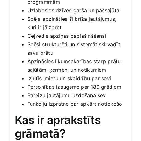
programmām
Uzlabosies dzīves garša un pašsajūta
Spēja apzināties šī brīža jautājumus,
kuri ir jāizprot
Ceļvedis apziņas paplašināšanai
Spēsi strukturēti un sistemātiski vadīt
savu prātu
Apzināsies likumsakarības starp prātu,
sajūtām, ķermeni un notikumiem
Izjutīsi mieru un skaidrību par sevi
Personības izaugsme par 180 grādiem
Pareizu jautājumu uzdošana sev
Funkciju izpratne par apkārt notiekošo
Kas ir aprakstīts
grāmatā?