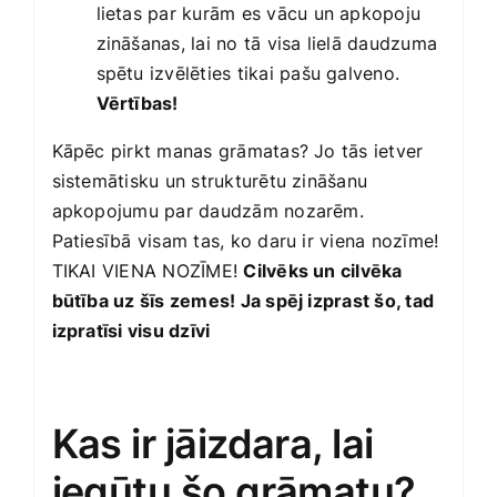
lietas par kurām es vācu un apkopoju
zināšanas, lai no tā visa lielā daudzuma
spētu izvēlēties tikai pašu galveno.
Vērtības!
Kāpēc pirkt manas grāmatas? Jo tās ietver
sistemātisku un strukturētu zināšanu
apkopojumu par daudzām nozarēm.
Patiesībā visam tas, ko daru ir viena nozīme!
TIKAI VIENA NOZĪME!
Cilvēks un cilvēka
būtība uz šīs zemes! Ja spēj izprast šo, tad
izpratīsi visu dzīvi
Kas ir jāizdara, lai
iegūtu šo grāmatu?