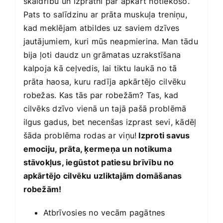
skaidrību un izpratni par apkārt notiekošo.
Pats to salīdzinu ar prāta muskuļa treniņu,
kad meklējam atbildes uz saviem dzīves
jautājumiem, kuri mūs neapmierina. Man tādu
bija ļoti daudz un grāmatas uzrakstīšana
kalpoja kā ceļvedis, lai tiktu laukā no tā
prāta haosa, kuru radīja apkārtējo cilvēku
robežas. Kas tās par robežām? Tas, kad
cilvēks dzīvo vienā un tajā pašā problēmā
ilgus gadus, bet necenšas izprast sevi, kādēļ
šāda problēma rodas ar viņu!
Izproti savus
emociju, prāta, ķermeņa un notikuma
stāvokļus, iegūstot patiesu brīvību no
apkārtējo cilvēku uzliktajām domāšanas
robežām!
Atbrīvosies no vecām pagātnes