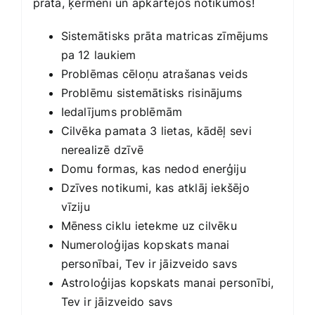
prātā, ķermenī un apkārtējos notikumos!
Sistemātisks prāta matricas zīmējums
pa 12 laukiem
Problēmas cēloņu atrašanas veids
Problēmu sistemātisks risinājums
Iedalījums problēmām
Cilvēka pamata 3 lietas, kādēļ sevi
nerealizē dzīvē
Domu formas, kas nedod enerģiju
Dzīves notikumi, kas atklāj iekšējo
vīziju
Mēness ciklu ietekme uz cilvēku
Numeroloģijas kopskats manai
personībai, Tev ir jāizveido savs
Astroloģijas kopskats manai personībi,
Tev ir jāizveido savs