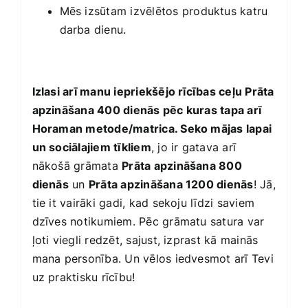
Mēs izsūtam izvēlētos produktus katru
darba dienu.
Izlasi arī manu iepriekšējo rīcības ceļu
Prāta
apzināšana 400 dienās
pēc kuras tapa arī
Horaman metode/matrica. Seko mājas lapai
un sociālajiem tīkliem
, jo ir gatava arī
nākošā grāmata
Prāta apzināšana 800
dienās
un
Prāta apzināšana 1200 dienās
! Jā,
tie it vairāki gadi, kad sekoju līdzi saviem
dzīves notikumiem. Pēc grāmatu satura var
ļoti viegli redzēt, sajust, izprast kā mainās
mana personība. Un vēlos iedvesmot arī Tevi
uz praktisku rīcību!