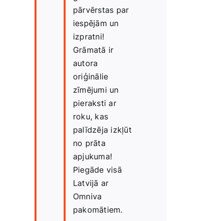
pārvērstas par
iespējām un
izpratni!
Grāmatā ir
autora
oriģinālie
zīmējumi un
pieraksti ar
roku, kas
palīdzēja izkļūt
no prāta
apjukuma!
Piegāde visā
Latvijā ar
Omniva
pakomātiem.