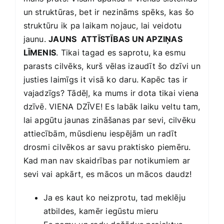
un struktūras, bet ir nezināms spēks, kas šo
struktūru ik pa laikam nojauc, lai veidotu
jaunu.
JAUNS ATTĪSTĪBAS UN APZIŅAS
LĪMENIS
. Tikai tagad es saprotu, ka esmu
parasts cilvēks, kurš vēlas izaudīt šo dzīvi un
justies laimīgs it visā ko daru. Kapēc tas ir
vajadzīgs? Tādēļ, ka mums ir dota tikai viena
dzīvē. VIENA DZĪVE! Es labāk laiku veltu tam,
lai apgūtu jaunas zināšanas par sevi, cilvēku
attiecībām, mūsdienu iespējām un radīt
drosmi cilvēkos ar savu praktisko piemēru.
Kad man nav skaidrības par notikumiem ar
sevi vai apkārt, es mācos un mācos daudz!
Ja es kaut ko neizprotu, tad meklēju
atbildes, kamēr iegūstu mieru