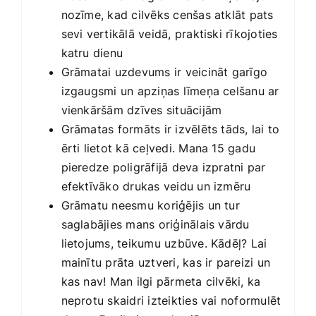
nozīme, kad cilvēks cenšas atklāt pats
sevi vertikālā veidā, praktiski rīkojoties
katru dienu
Grāmatai uzdevums ir veicināt garīgo
izgaugsmi un apziņas līmeņa celšanu ar
vienkāršām dzīves situācijām
Grāmatas formāts ir izvēlēts tāds, lai to
ērti lietot kā ceļvedi. Mana 15 gadu
pieredze poligrāfijā deva izpratni par
efektīvāko drukas veidu un izmēru
Grāmatu neesmu koriģējis un tur
saglabājies mans oriģinālais vārdu
lietojums, teikumu uzbūve. Kādēļ? Lai
mainītu prāta uztveri, kas ir pareizi un
kas nav! Man ilgi pārmeta cilvēki, ka
neprotu skaidri izteikties vai noformulēt