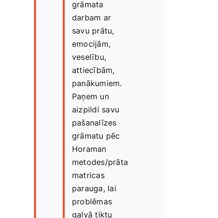
grāmata
darbam ar
savu prātu,
emocijām,
veselību,
attiecībām,
panākumiem.
Paņem un
aizpildi savu
pašanalīzes
grāmatu pēc
Horaman
metodes/prāta
matricas
parauga, lai
problēmas
galvā tiktu