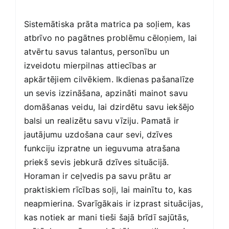
Sistemātiska prāta matrica pa soļiem, kas
atbrīvo no pagātnes problēmu cēloņiem, lai
atvērtu savus talantus, personību un
izveidotu mierpilnas attiecības ar
apkārtējiem cilvēkiem. Ikdienas pašanalīze
un sevis izzināšana, apzināti mainot savu
domāšanas veidu, lai dzirdētu savu iekšējo
balsi un realizētu savu vīziju. Pamatā ir
jautājumu uzdošana caur sevi, dzīves
funkciju izpratne un ieguvuma atrašana
priekš sevis jebkurā dzīves situācijā.
Horaman ir ceļvedis pa savu prātu ar
praktiskiem rīcības soļi, lai mainītu to, kas
neapmierina. Svarīgākais ir izprast situācijas,
kas notiek ar mani tieši šajā brīdī sajūtās,