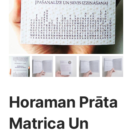
Medicīnas preces
Mobilie telefoni, planšetdatori
Pakalpojumi
Pārtikas preces
Preces birojam
Horaman Prāta
Preces pieaugušajiem
Matrica Un
Rotaļlietas, bērnu preces