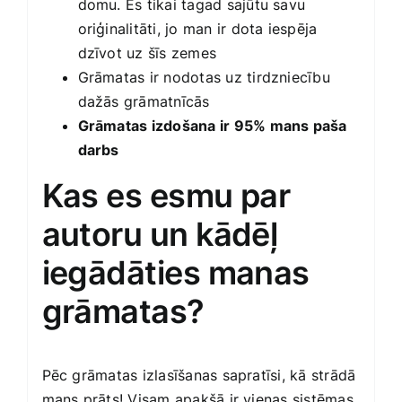
domu. Es tikai tagad sajūtu savu
oriģinalitāti, jo man ir dota iespēja
dzīvot uz šīs zemes
Grāmatas ir nodotas uz tirdzniecību
dažās grāmatnīcās
Grāmatas izdošana ir 95% mans paša
darbs
Kas es esmu par
autoru un kādēļ
iegādāties manas
grāmatas?
Pēc grāmatas izlasīšanas sapratīsi, kā strādā
mans prāts! Visam apakšā ir vienas sistēmas