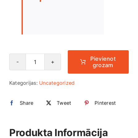
Pievienot
grozam
Horaman
prāta
Kategorijas:
Uncategorized
matrica
un
Share
metode
Tweet
Pinterest
pašanalīzei
daudzums
Produkta Informācija