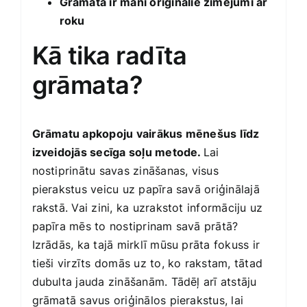
Grāmatā ir mani oriģinālie zīmējumi ar
roku
Kā tika radīta
grāmata?
Grāmatu apkopoju vairākus mēnešus līdz
izveidojās secīga soļu metode.
Lai
nostiprinātu savas zināšanas, visus
pierakstus veicu uz papīra savā oriģinālajā
rakstā. Vai zini, ka uzrakstot informāciju uz
papīra mēs to nostiprinam savā prātā?
Izrādās, ka tajā mirklī mūsu prāta fokuss ir
tieši virzīts domās uz to, ko rakstam, tātad
dubulta jauda zināšanām. Tādēļ arī atstāju
grāmatā savus oriģinālos pierakstus, lai