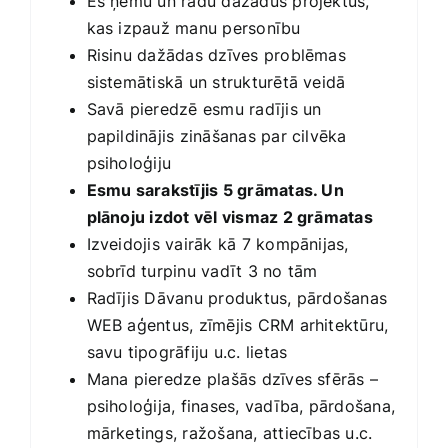
Es ņemu un radu dažādus projektus,
kas izpauž manu personību
Risinu dažādas dzīves problēmas
sistemātiskā un strukturētā veidā
Savā pieredzē esmu radījis un
papildinājis zināšanas par cilvēka
psiholoģiju
Esmu sarakstījis 5 grāmatas. Un
plānoju izdot vēl vismaz 2 grāmatas
Izveidojis vairāk kā 7 kompānijas,
sobrīd turpinu vadīt 3 no tām
Radījis Dāvanu produktus, pārdošanas
WEB aģentus, zīmējis CRM arhitektūru,
savu tipogrāfiju u.c. lietas
Mana pieredze plašās dzīves sfērās –
psiholoģija, finases, vadība, pārdošana,
mārketings, ražošana, attiecības u.c.