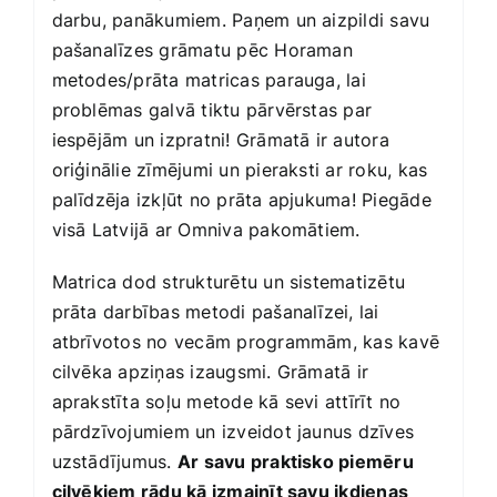
darbu, panākumiem. Paņem un aizpildi savu
pašanalīzes grāmatu pēc Horaman
metodes/prāta matricas parauga, lai
problēmas galvā tiktu pārvērstas par
iespējām un izpratni! Grāmatā ir autora
oriģinālie zīmējumi un pieraksti ar roku, kas
palīdzēja izkļūt no prāta apjukuma! Piegāde
visā Latvijā ar Omniva pakomātiem.
Matrica dod strukturētu un sistematizētu
prāta darbības metodi pašanalīzei, lai
atbrīvotos no vecām programmām, kas kavē
cilvēka apziņas izaugsmi. Grāmatā ir
aprakstīta soļu metode kā sevi attīrīt no
pārdzīvojumiem un izveidot jaunus dzīves
uzstādījumus.
Ar savu praktisko piemēru
cilvēkiem rādu kā izmainīt savu ikdienas