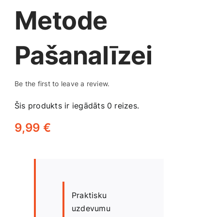
Smaržas, kosmētika
Metode
Sports, tūrisms un atpūta
Pašanalīzei
TV un Sadzīves tehnika
Be the first to leave a review.
Šis produkts ir iegādāts 0 reizes.
Zoo preces
9,99
€
Praktisku
uzdevumu