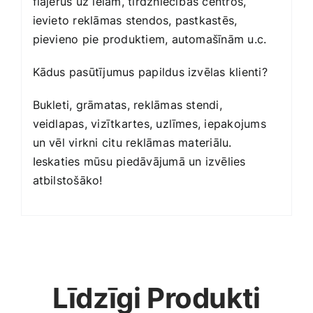
flajerus uz ielām, tirdzniecības centros,
ievieto reklāmas stendos, pastkastēs,
pievieno pie produktiem, automašīnām u.c.
Kādus pasūtījumus papildus izvēlas klienti?
Bukleti, grāmatas, reklāmas stendi,
veidlapas, vizītkartes, uzlīmes, iepakojums
un vēl virkni citu reklāmas materiālu.
Ieskaties mūsu piedāvājumā un izvēlies
atbilstošāko!
Līdzīgi Produkti