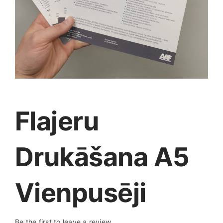
Medicīnas preces
Mobilie telefoni, planšetdatori
Pakalpojumi
Pārtikas preces
Flajeru
Preces birojam
Drukāšana A5
Preces pieaugušajiem
Vienpusēji
Rotaļlietas, bērnu preces
Be the first to leave a review.