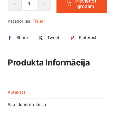
Pievienot
grozam
Flajeru
drukāšana
Kategorijas:
Flajeri
A5
vienpusēji
Share
daudzums
Tweet
Pinterest
Produkta Informācija
Apraksts
Papildu informācija