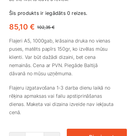
Smaržas, kosmētika
Šis produkts ir iegādāts 0 reizes.
85,10
€
Sports, tūrisms un atpūta
102,35
€
Original
Current
price
price
Flajeri A5, 1000gab, krāsaina druka no vienas
was:
is:
TV un Sadzīves tehnika
puses, matēts papīrs 150gr, ko izvēlas mūsu
102,35 €.
85,10 €.
klienti. Var būt dažādi dizaini, bet cena
nemainās. Cena ar PVN. Piegāde Baltijā
Zoo preces
dāvanā no mūsu uzņēmuma.
Flajeru izgatavošana 1-3 darba dienu laikā no
rēķina apmaksas vai failu apstiprināšanas
dienas. Maketa vai dizaina izveide nav iekļauta
cenā.