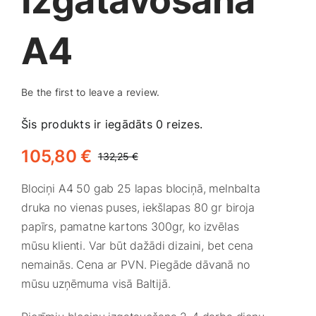
Izgatavošana
Medicīnas preces
A4
Mobilie telefoni, planšetdatori
Be the first to leave a review.
Pakalpojumi
Šis produkts ir iegādāts 0 reizes.
Pārtikas preces
105,80
€
132,25
€
Original
Current
price
price
Blociņi A4 50 gab 25 lapas blociņā, melnbalta
Preces birojam
was:
is:
druka no vienas puses, iekšlapas 80 gr biroja
132,25 €.
105,80 €.
papīrs, pamatne kartons 300gr, ko izvēlas
Preces pieaugušajiem
mūsu klienti. Var būt dažādi dizaini, bet cena
nemainās. Cena ar PVN. Piegāde dāvanā no
mūsu uzņēmuma visā Baltijā.
Rotaļlietas, bērnu preces