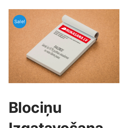
Jaunākie pārdevēji
Grāmatas
Sale!
Pirktākās preces
Gudrā māja
Raksti
Mājai un remontam
Mājražotājiem
Mājsaimniecības preces
Blociņu
Mēbeles un interjers