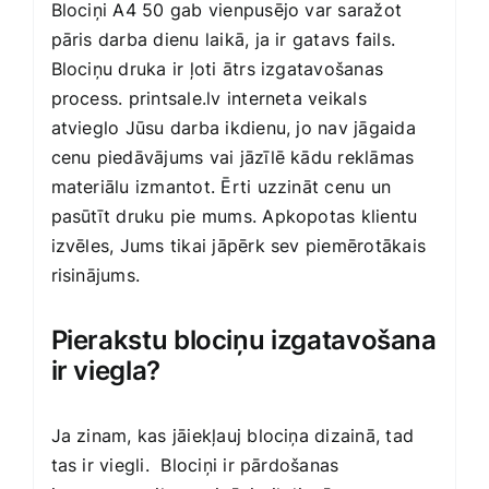
Blociņi A4 50 gab vienpusējo var saražot
pāris darba dienu laikā, ja ir gatavs fails.
Blociņu druka ir ļoti ātrs izgatavošanas
process. printsale.lv interneta veikals
atvieglo Jūsu darba ikdienu, jo nav jāgaida
cenu piedāvājums vai jāzīlē kādu reklāmas
materiālu izmantot. Ērti uzzināt cenu un
pasūtīt druku pie mums. Apkopotas klientu
izvēles, Jums tikai jāpērk sev piemērotākais
risinājums.
Pierakstu blociņu izgatavošana
ir viegla?
Ja zinam, kas jāiekļauj blociņa dizainā, tad
tas ir viegli. Blociņi ir pārdošanas