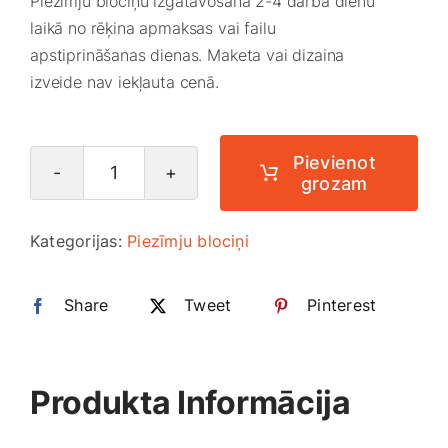
Piezīmju blociņu izgatavošana 2-4 darba dienu
Smaržas, kosmētika
laikā no rēķina apmaksas vai failu
apstiprināšanas dienas. Maketa vai dizaina
izveide nav iekļauta cenā.
Sports, tūrisms un atpūta
TV un Sadzīves tehnika
Pievienot
grozam
Blociņu
izgatavošana
Zoo preces
Kategorijas:
Piezīmju blociņi
A4
daudzums
Share
Tweet
Pinterest
Produkta Informācija