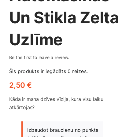
Medicīnas preces
Un Stikla Zelta
Mobilie telefoni, planšetdatori
Uzlīme
Pakalpojumi
Be the first to leave a review.
Pārtikas preces
Šis produkts ir iegādāts 0 reizes.
Preces birojam
2,50
€
Kāda ir mana dzīves vīzija, kura visu laiku
Preces pieaugušajiem
atkārtojas?
Rotaļlietas, bērnu preces
Izbaudot braucienu no punkta