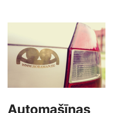
Jaunākie pārdevēji
Grāmatas
Pirktākās preces
Gudrā māja
Raksti
Mājai un remontam
Mājražotājiem
Mājsaimniecības preces
Mēbeles un interjers
Automašīnas