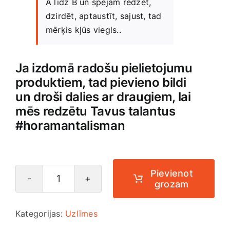
A līdz B un spējam redzēt,
Smaržas, kosmētika
dzirdēt, aptaustīt, sajust, tad
mērķis kļūs viegls..
Sports, tūrisms un atpūta
Ja izdomā radošu pielietojumu
TV un Sadzīves tehnika
produktiem, tad pievieno bildi
un droši dalies ar draugiem, lai
mēs redzētu Tavus talantus
Zoo preces
#horamantalisman
Pievienot
grozam
Automašīnas
un
Kategorijas:
Uzlīmes
stikla