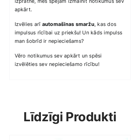
izpratne, mēs spējam izmainīt notikumus sev
apkārt.
Izvēlies arī
automašīnas smaržu
, kas dos
impulsus rīcībai uz priekšu! Un kāds impulss
man šobrīd ir nepieciešams?
Vēro notikumus sev apkārt un spēsi
izvēlēties sev nepieciešamo rīcību!
Līdzīgi Produkti