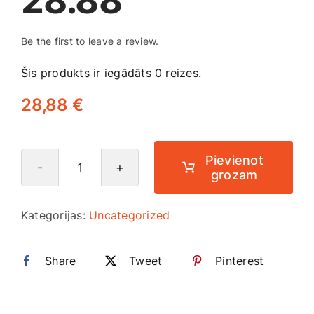
28.88
Medicīnas preces
Be the first to leave a review.
Mobilie telefoni, planšetdatori
Šis produkts ir iegādāts 0 reizes.
Pakalpojumi
28,88
€
Pārtikas preces
Pievienot
grozam
28.88
Preces birojam
daudzums
Kategorijas:
Uncategorized
Preces pieaugušajiem
Share
Tweet
Pinterest
Rotaļlietas, bērnu preces