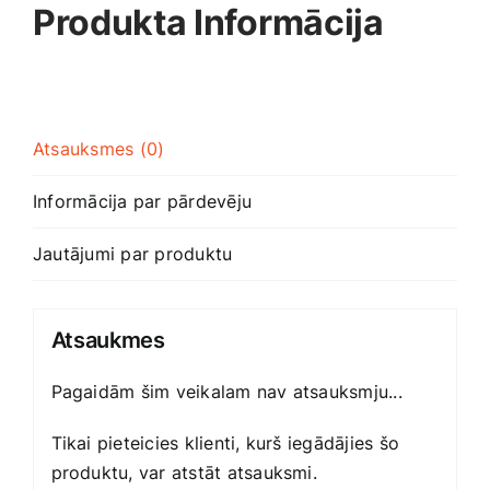
Produkta Informācija
Smaržas, kosmētika
Sports, tūrisms un atpūta
Atsauksmes (0)
TV un Sadzīves tehnika
Informācija par pārdevēju
Zoo preces
Jautājumi par produktu
Atsaukmes
Pagaidām šim veikalam nav atsauksmju...
Tikai pieteicies klienti, kurš iegādājies šo
produktu, var atstāt atsauksmi.