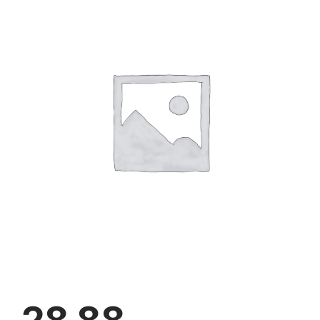
Jaunākie pārdevēji
Grāmatas
Pirktākās preces
Gudrā māja
Raksti
Mājai un remontam
Mājražotājiem
Mājsaimniecības preces
Mēbeles un interjers