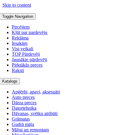
Skip to content
Toggle Navigation
Pircējiem
Kļūt par pardevēju
Reklāma
Iesakām
Visi veikali
TOP Pārdevēji
Jaunākie pārdevēji
Pirktākās preces
Raksti
Katalogs
Apģērbi, apavi, aksesuāri
Auto preces
Dārza preces
Datortehnika
Dāvanas, svētku atribūti
Grāmatas
Gudrā māja
Mājai un remontam