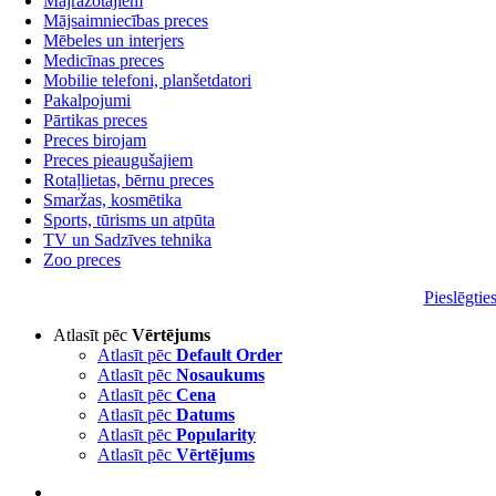
Mājražotājiem
Mājsaimniecības preces
Mēbeles un interjers
Medicīnas preces
Mobilie telefoni, planšetdatori
Pakalpojumi
Pārtikas preces
Preces birojam
Preces pieaugušajiem
Rotaļlietas, bērnu preces
Smaržas, kosmētika
Sports, tūrisms un atpūta
TV un Sadzīves tehnika
Zoo preces
Pieslēgtie
Atlasīt pēc
Vērtējums
Atlasīt pēc
Default Order
Atlasīt pēc
Nosaukums
Atlasīt pēc
Cena
Atlasīt pēc
Datums
Atlasīt pēc
Popularity
Atlasīt pēc
Vērtējums