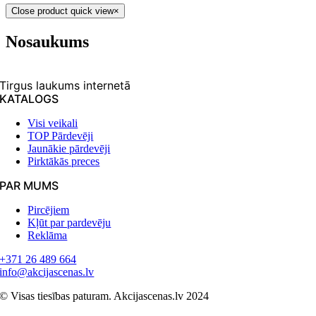
Close product quick view
×
Nosaukums
Tirgus laukums internetā
KATALOGS
Visi veikali
TOP Pārdevēji
Jaunākie pārdevēji
Pirktākās preces
PAR MUMS
Pircējiem
Kļūt par pardevēju
Reklāma
+371 26 489 664
info@akcijascenas.lv
© Visas tiesības paturam. Akcijascenas.lv 2024