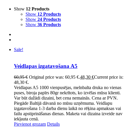
Show
12 Products
Show
12 Products
Show
24 Products
Show
36 Products
Sale!
Veidlapas izgatavošana A5
60,95
€
Original price was: 60,95 €.
48,30
€
Current price is:
48,30 €.
Veidlapas A5 1000 vienpusējas, melnbalta druka no vienas
puses, biroja papīrs 80gr nekrītots, ko izvēlas mūsu klienti.
Var būt dažādi dizaini, bet cena nemainās. Cena ar PVN.
Piegāde Baltijā dāvanā no mūsu uzņēmuma. Veidlapu
izgatavošana 1-3 darba dienu laikā no rēķina apmaksas vai
failu apstiprināšanas dienas. Maketa vai dizaina izveide nav
iekļauta cenā.
Pievienot grozam
Details