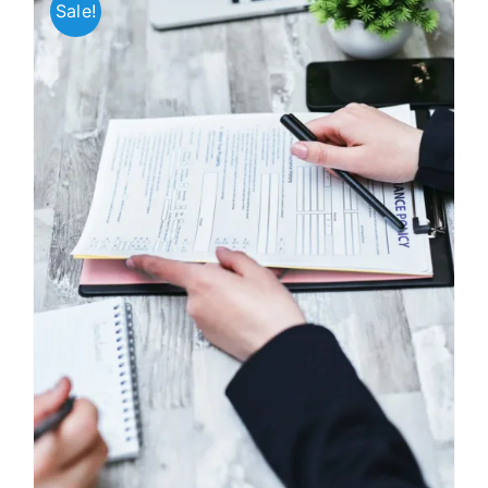
Sale!
Jaunākie pārdevēji
Grāmatas
Pirktākās preces
Gudrā māja
Raksti
Mājai un remontam
Mājražotājiem
Mājsaimniecības preces
Mēbeles un interjers