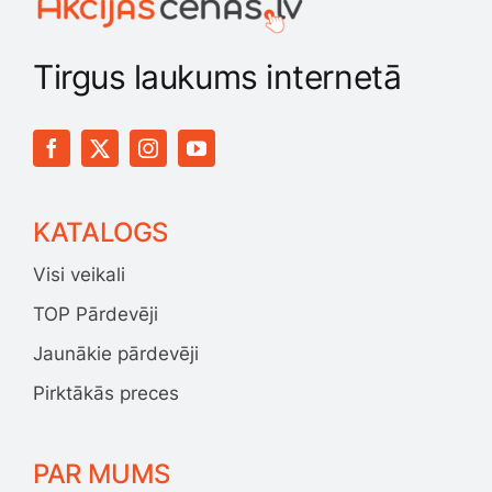
Smaržas, kosmētika
Tirgus laukums internetā
Sports, tūrisms un atpūta
TV un Sadzīves tehnika
KATALOGS
Zoo preces
Visi veikali
TOP Pārdevēji
Jaunākie pārdevēji
Pirktākās preces
PAR MUMS