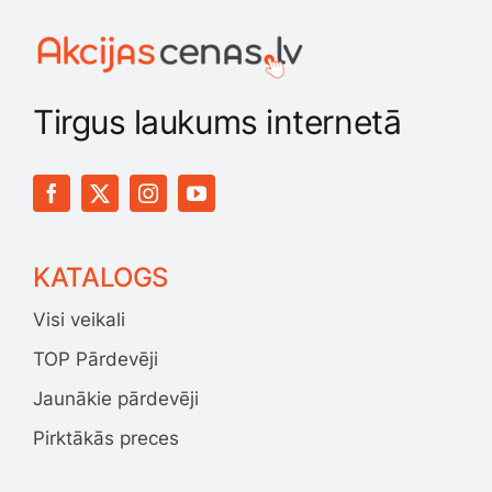
Smaržas, kosmētika
Sports, tūrisms un atpūta
Tirgus laukums internetā
TV un Sadzīves tehnika
Zoo preces
KATALOGS
Visi veikali
TOP Pārdevēji
Jaunākie pārdevēji
Pirktākās preces