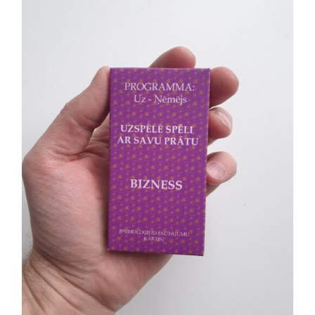
Jaunākie pārdevēji
Grāmatas
Pirktākās preces
Gudrā māja
Raksti
Mājai un remontam
Mājražotājiem
Mājsaimniecības preces
Mēbeles un interjers