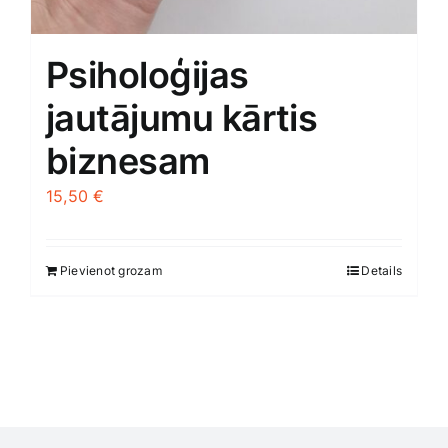
Medicīnas preces
Psiholoģijas
Mobilie telefoni, planšetdatori
jautājumu kārtis
Pakalpojumi
biznesam
15,50
€
Pārtikas preces
Preces birojam
Pievienot grozam
Details
Preces pieaugušajiem
Rotaļlietas, bērnu preces