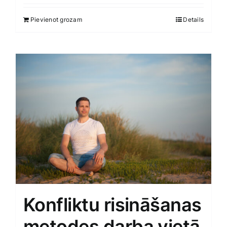
Smaržas, kosmētika
Pievienot grozam
Details
Sports, tūrisms un atpūta
TV un Sadzīves tehnika
Zoo preces
Konfliktu risināšanas
metodes darba vietā