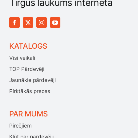
Tirgus laukums internetā
KATALOGS
Visi veikali
TOP Pārdevēji
Jaunākie pārdevēji
Pirktākās preces
PAR MUMS
Pircējiem
Kļūt par pardevēju