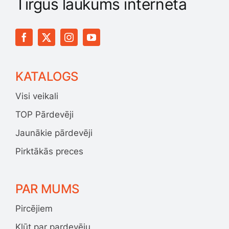
Tirgus laukums internetā
KATALOGS
Visi veikali
TOP Pārdevēji
Jaunākie pārdevēji
Pirktākās preces
PAR MUMS
Pircējiem
Kļūt par pardevēju