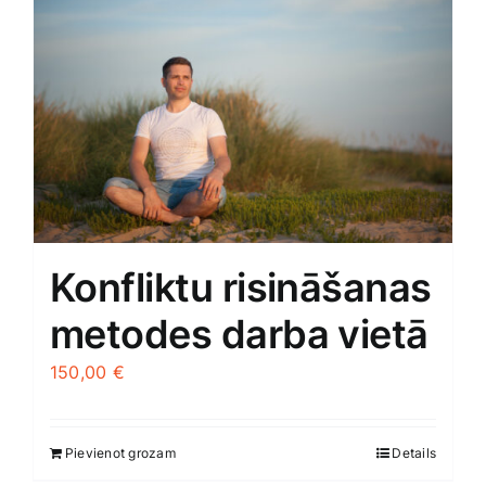
Jaunākie pārdevēji
Grāmatas
Pirktākās preces
Gudrā māja
Raksti
Mājai un remontam
Konfliktu risināšanas
Mājražotājiem
metodes darba vietā
Mājsaimniecības preces
150,00
€
Mēbeles un interjers
Pievienot grozam
Details