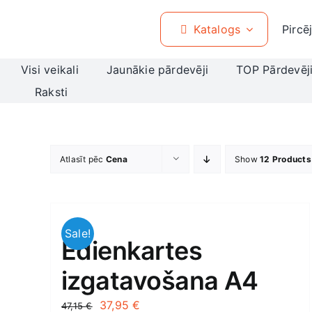
Skip
to
Katalogs
Pircē
content
Visi veikali
Jaunākie pārdevēji
TOP Pārdevēj
Raksti
Atlasīt pēc
Cena
Show
12 Products
Sale!
Ēdienkartes
izgatavošana A4
Original
Current
37,95
€
47,15
€