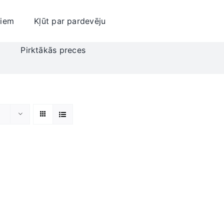
jiem
Kļūt par pardevēju
i
Pirktākās preces