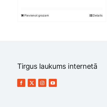
price
price
was:
is:
Pievienot grozam
Details
47,15 €.
37,95 €.
Tirgus laukums internetā