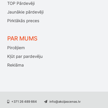
TOP Pārdevēji
Smaržas, kosmētika
Jaunākie pārdevēji
Pirktākās preces
Sports, tūrisms un atpūta
TV un Sadzīves tehnika
PAR MUMS
Pircējiem
Zoo preces
Kļūt par pardevēju
Reklāma
+371 26 489 664
info@akcijascenas.lv