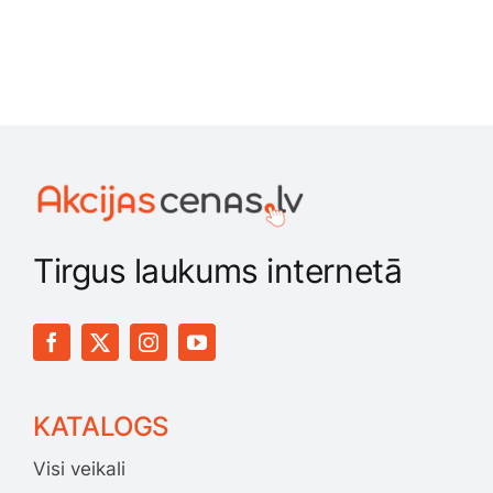
Medicīnas preces
Mobilie telefoni, planšetdatori
Pakalpojumi
Pārtikas preces
Tirgus laukums internetā
Preces birojam
Preces pieaugušajiem
KATALOGS
Rotaļlietas, bērnu preces
Visi veikali