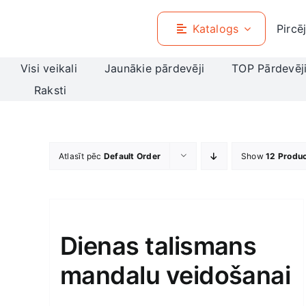
Skip
to
Katalogs
Pircē
content
Visi veikali
Jaunākie pārdevēji
TOP Pārdevēj
Raksti
Atlasīt pēc
Default Order
Show
12 Produ
Dienas talismans
mandalu veidošanai