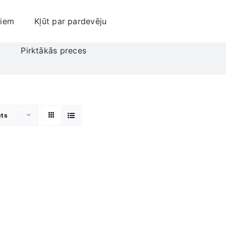
jiem
Kļūt par pardevēju
i
Pirktākās preces
cts