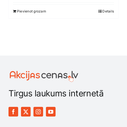
was:
is:
Smaržas, kosmētika
Pievienot grozam
Details
537,05 €.
473,80 €.
Sports, tūrisms un atpūta
TV un Sadzīves tehnika
Zoo preces
Tirgus laukums internetā