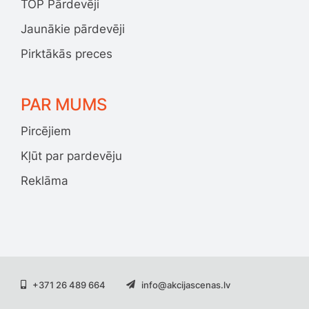
TOP Pārdevēji
Jaunākie pārdevēji
Pirktākās preces
PAR MUMS
Pircējiem
Kļūt par pardevēju
Reklāma
+371 26 489 664
info@akcijascenas.lv