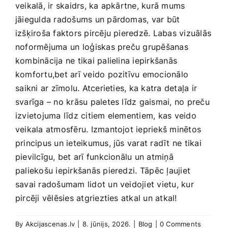
veikalā, ir skaidrs, ka apkārtne, kurā mums
jāiegulda radošums un pārdomas, var būt
izšķiroša​ faktors pircēju pieredzē. Labas vizuālās
noformējuma un⁢ loģiskas ‍preču grupēšanas
kombinācija ne tikai palielina iepirkšanās
komfortu,bet arī veido pozitīvu emocionālo
⁤saikni ar zīmolu. Atcerieties, ka katra detaļa ir
svarīga – no krāsu paletes līdz gaismai, no preču
izvietojuma līdz citiem elementiem, kas veido
veikala atmosfēru. Izmantojot iepriekš minētos
principus un ieteikumus, jūs varat radīt ne tikai
pievilcīgu, bet arī funkcionālu un atmiņā
paliekošu iepirkšanās pieredzi.⁣ Tāpēc ļaujiet
savai radošumam‍ lidot‌ un veidojiet vietu, kur
pircēji‍ vēlēsies atgriezties ‍atkal​ un atkal!
By
Akcijascenas.lv
|
8. jūnijs, 2026.
|
Blog
|
0 Comments