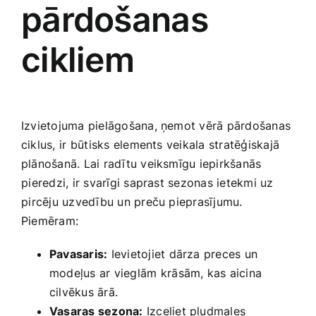
pārdošanas
cikliem
Izvietojuma pielāgošana,‌ ņemot vērā pārdošanas
ciklus,⁤ ir‍ būtisks elements veikala‌ stratēģiskajā
plānošanā.‌ Lai radītu veiksmīgu iepirkšanās
⁢pieredzi, ir svarīgi ‍saprast sezonas ietekmi uz
⁣pircēju uzvedību un preču pieprasījumu.
Piemēram:
Pavasaris:
Ievietojiet dārza preces un
modeļus ar vieglām⁣ krāsām, kas aicina
cilvēkus ārā.
Vasaras sezona:
Izceliet pludmales