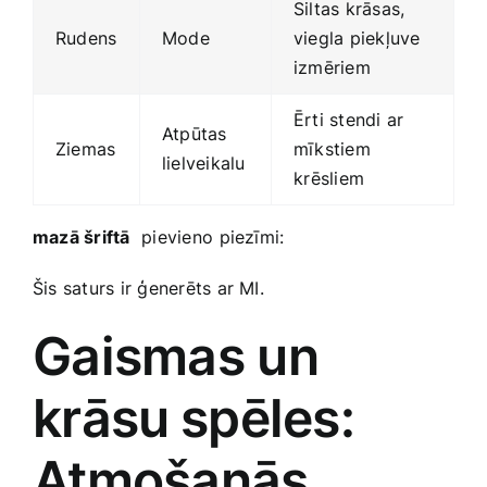
Siltas krāsas,
Rudens
Mode
viegla‍ piekļuve
izmēriem
Ērti stendi⁢ ar
Atpūtas
Ziemas
mīkstiem
lielveikalu
⁣krēsliem
mazā šriftā
​ pievieno⁤ piezīmi:
Šis saturs ir ģenerēts ar​ MI.
Gaismas un
krāsu ⁤spēles:
Atmošanās