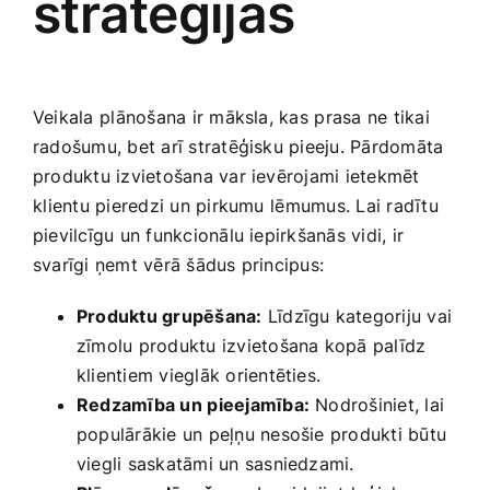
stratēģijas
Smaržas, kosmētika
Sports, tūrisms un atpūta
Veikala ⁢plānošana ir māksla, kas ⁤prasa ne tikai
radošumu, ​bet arī stratēģisku pieeju. Pārdomāta
TV un Sadzīves tehnika
produktu izvietošana var ievērojami ietekmēt
⁢klientu pieredzi un pirkumu ⁤lēmumus. Lai ‍radītu
pievilcīgu un funkcionālu iepirkšanās vidi, ir
Zoo preces
svarīgi ņemt vērā šādus principus:
Produktu grupēšana:
Līdzīgu kategoriju vai
zīmolu produktu izvietošana kopā palīdz
klientiem vieglāk‍ orientēties.
Redzamība un⁤ pieejamība:
Nodrošiniet, lai
‌populārākie un peļņu nesošie produkti būtu
viegli saskatāmi un sasniedzami.