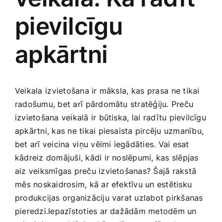
pievilcīgu
Jaunākie pārdevēji
Grāmatas
apkārtni
Pirktākās preces
Gudrā māja
Raksti
Veikala⁢ izvietošana ir māksla,⁣ kas prasa ⁢ne tikai
Mājai un remontam
radošumu, bet​ arī ⁤pārdomātu ​stratēģiju. Preču
izvietošana veikalā ir būtiska, lai ⁢radītu pievilcīgu
Mājražotājiem
apkārtni, kas ne tikai piesaista pircēju uzmanību,
bet arī veicina⁣ viņu vēlmi iegādāties. Vai esat
kādreiz domājuši, kādi ir noslēpumi, kas slēpjas
Mājsaimniecības preces
aiz‌ veiksmīgas preču izvietošanas? Šajā rakstā
⁢mēs noskaidrosim, kā‌ ar efektīvu un estētisku
Mēbeles un interjers
produkcijas organizāciju varat uzlabot pirkšanas
pieredzi.Iepazīstoties ar dažādām metodēm un