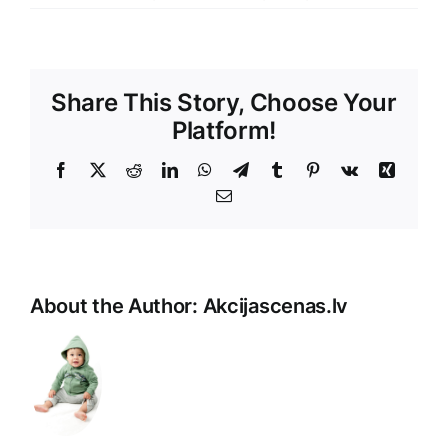
Share This Story, Choose Your
Platform!
Facebook
X
Reddit
LinkedIn
WhatsApp
Telegram
Tumblr
Pinterest
Vk
Xing
E-
Pasts
About the Author:
Akcijascenas.lv