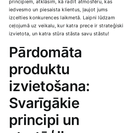
principiem,⁣ atklāsim, kā radīt‍ atmosfēru, kas
Medicīnas preces
iedvesmo un piesaista ‍klientus, ļaujot ⁢jums
izcelties konkurences laikmetā. Laipni lūdzam
Mobilie telefoni, planšetdatori
ceļojumā uz veikalu, kur katra⁢ prece ir⁤ strateģiski
izvietota, un katra stūra stāsta savu‍ stāstu!
Pakalpojumi
Pārdomāta
Pārtikas preces
produktu
izvietošana:
Preces birojam
Svarīgākie
Preces pieaugušajiem
principi un
Rotaļlietas, bērnu preces