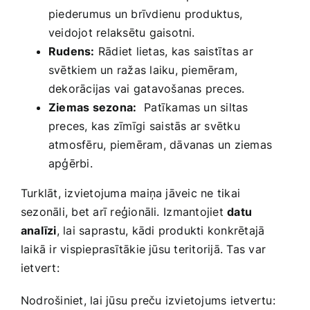
piederumus un brīvdienu produktus,⁣
veidojot relaksētu gaisotni.
Rudens:
Rādiet lietas, kas⁣ saistītas ⁤ar
svētkiem un ‍ražas laiku, piemēram,
dekorācijas vai gatavošanas ⁣preces.
Ziemas sezona:
⁣ Patīkamas ‍un siltas
preces, kas zīmīgi⁢ saistās ar svētku
atmosfēru, piemēram, dāvanas un ziemas
apģērbi.
Turklāt, izvietojuma maiņa jāveic ne tikai
sezonāli, bet arī reģionāli. ⁢Izmantojiet
datu
analīzi
, ‌lai saprastu, kādi produkti konkrētajā​
laikā​ ir ‍vispieprasītākie jūsu teritorijā. Tas ‍var
ietvert:
Nodrošiniet, lai jūsu preču‍ izvietojums ietvertu: