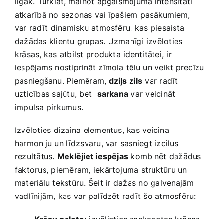
ilgāk. Turklāt, mainot apgaismojuma intensitāti
atkarībā no‌ sezonas vai īpašiem ⁤pasākumiem,
var radīt ⁣dinamisku atmosfēru, kas ⁣piesaista
dažādas klientu grupas. Uzmanīgi izvēloties
krāsas, kas atbilst⁢ produkta​ identitātei, ir
iespējams nostiprināt zīmola ⁤tēlu un veikt precīzu
pasniegšanu. Piemēram,
dziļs⁢ zils
var radīt
uzticības sajūtu, bet ‌
sarkana
var veicināt
impulsa pirkumus.
Izvēloties dizaina elementus, kas veicina
harmoniju un ⁢līdzsvaru, var sasniegt izcilus
rezultātus.
Meklējiet​ iespējas
kombinēt⁢ dažādus
faktorus, ‌piemēram, iekārtojuma ‌struktūru un
materiālu tekstūru. Šeit ⁤ir dažas no galvenajām
vadlīnijām, kas var ‍palīdzēt radīt šo atmosfēru:
Krāsu palete:
izvēlieties saskaņotas‍ krāsas,