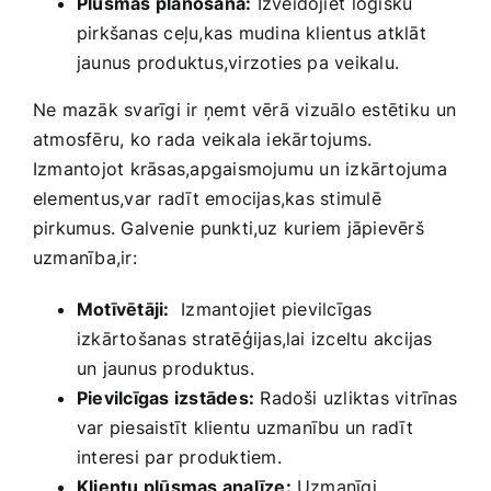
Plūsmas‍ plānošana:
Izveidojiet ⁣loģisku
pirkšanas ceļu,kas mudina klientus atklāt ​
jaunus produktus,virzoties pa veikalu.
Ne mazāk svarīgi ir ņemt vērā vizuālo ‍estētiku ⁢un
atmosfēru, ko rada veikala iekārtojums.
Izmantojot krāsas,apgaismojumu un​ izkārtojuma
elementus,var⁢ radīt emocijas,kas stimulē⁢
pirkumus. Galvenie punkti,uz‌ kuriem jāpievērš
uzmanība,ir:
Motīvētāji:
​ Izmantojiet pievilcīgas⁢
izkārtošanas stratēģijas,lai izceltu ​akcijas
un jaunus produktus.
Pievilcīgas izstādes:
Radoši uzliktas vitrīnas
var piesaistīt klientu ⁢uzmanību un radīt
interesi par produktiem.
Klientu plūsmas analīze:
Uzmanīgi