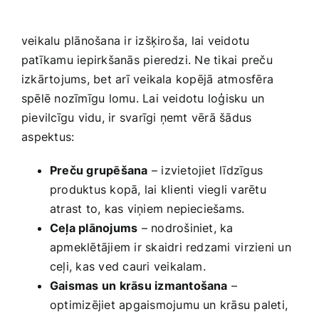
veikalu plānošana ir izšķiroša, lai veidotu​
patīkamu iepirkšanās pieredzi. Ne tikai preču
izkārtojums, bet arī veikala kopējā ⁤atmosfēra
‍spēlē nozīmīgu lomu. Lai veidotu loģisku un
pievilcīgu vidu, ir‌ svarīgi ņemt vērā šādus
⁣aspektus:
Preču grupēšana
– izvietojiet līdzīgus
produktus kopā,​ lai klienti viegli varētu⁣
atrast to, kas viņiem ‍nepieciešams.
Ceļa plānojums
– nodrošiniet, ka
apmeklētājiem ir skaidri redzami⁢ virzieni un
ceļi, kas ved cauri veikalam.
Gaismas un krāsu izmantošana
–
optimizējiet apgaismojumu un ‌krāsu paleti,