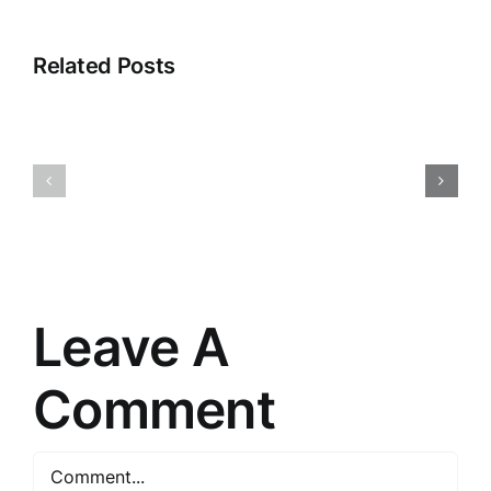
Related Posts
Atklājot
Digitālā
noslēpumus:
reklāma:
Ceļojums
Iespējas
cauri
un
“”
izaicināju
pasaulē
mūsdienā
Leave A
Comment
Comment