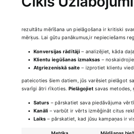
⁣Cikls Uzlabojum
rezultātu mērīšana un pielāgošana ⁣ir kritiski⁤ s
mērķus. Lai gūtu panākumus,ir nepieciešams regu
Konversijas rādītāji
– ⁢analizējiet, ‍kāda d
Klientu iegūšanas ⁢izmaksas
– noskaidrojiet
Atgriezeniskā ⁣saite
– izprotiet klientu vied
pateicoties šiem datiem, jūs varēsiet pielāgot ⁤
svarīgi ātri rīkoties.
Pielāgojiet
savas ‌metodes, 
Saturs
– pārskatiet sava piedāvājuma vērtī
Kanāli
– ‌varbūt ir vērts izmēģināt citus⁢ r
Laiks
– pārskatiet, kad jūsu kampaņas⁤ ir v
Metrika
Mērīšanas bie