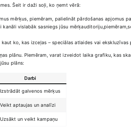
lmes. Šeit ir daži soļi, ko ⁣ņemt vērā:
ērāmus mērķus, piemēram, palielināt pārdošanas apjomus pa
kanāli vislabāk sasniegs jūsu mērķauditoriju,piemēram,soc
 kaut ko, kas izceļas – speciālas atlaides vai ​ekskluzīvas
ņas plānu. Piemēram, varat izveidot ⁢laika grafiku, ‌kas ska
 jūsu plāns:
Darbi
Izstrādāt galvenos mērķus
Veikt​ aptaujas un analīzi
Uzsākt un veikt kampaņu