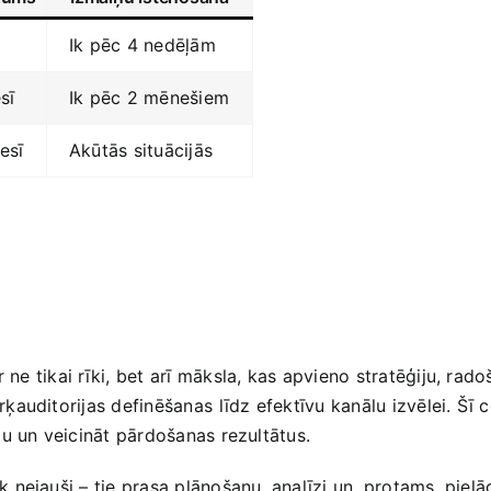
Ik pēc 4 nedēļām
sī
Ik pēc 2 mēnešiem
esī
Akūtās situācijās
⁤ tikai rīki, bet arī māksla, kas apvieno ​stratēģiju, ra
ķauditorijas​ definēšanas⁣ līdz efektīvu ‌kanālu izvēlei. Šī
lu un veicināt pārdošanas rezultātus.
 nejauši – tie prasa plānošanu, analīzi un, protams, piel