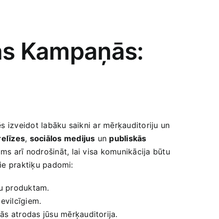
nas Kampaņās:
ēs izveidot labāku saikni ar mērķauditoriju un
relīzes
,
sociālos medijus
un
publiskās
ams arī nodrošināt, lai visa komunikācija būtu
ie ⁢praktiķu padomi:
ūsu produktam.
evilcīgiem.
rās atrodas jūsu mērķauditorija.