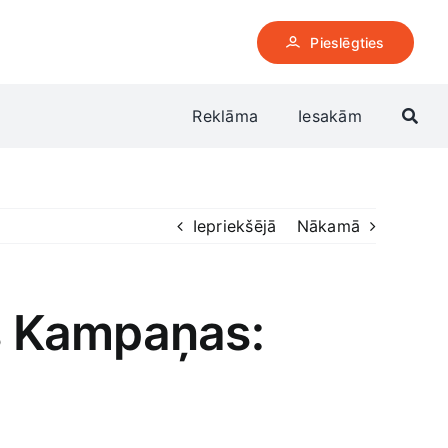
Pieslēgties
Reklāma
Iesakām
Iepriekšējā
Nākamā
s Kampaņas: