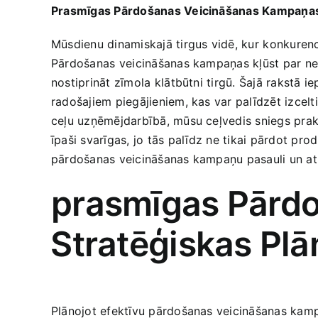
Prasmīgas Pārdošanas Veicināšanas Kampaņas
Mūsdienu dinamiskajā tirgus vidē, kur⁢ konkurence
Pārdošanas ⁣veicināšanas kampaņas kļūst par ne
nostiprināt zīmola ⁢klātbūtni tirgū. Šajā rakst
radošajiem piegājieniem, kas var palīdzēt izceltie
ceļu uzņēmējdarbībā, mūsu ceļvedis sniegs prakti
īpaši svarīgas, jo ⁣tās palīdz ne tikai pārdot pro
pārdošanas veicināšanas kampaņu pasauli un atk
prasmīgas Pārdo
⁣Stratēģiskas Pl
Plānojot efektīvu pārdošanas veicināšanas ​kampa