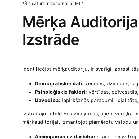
*Šis saturs ir ģenerēts ar MI.*
Mērķa ‍Auditorija
Izstrāde
Identificējot mērķauditoriju, ir svarīgi izprast tā
Demogrāfiskie dati:
vecums, dzimums, izglī
Psiholoģiskie faktori:
vērtības, dzīvesstils,
Uzvedība:
iepirkšanās paradumi, lojalitāte
Izstrādājot efektīvus ziņojumus,jāņem vērā,ka infor
mērķauditorijai, izmantojot piemērotu valodu un st
Aicinājumus⁤ uz ‍darbību:
skaidri pasvītrojie