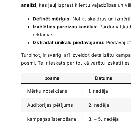
analīzi
, kas ļauj izprast​ klientu vajadzības ‌un vē
Definēt mērķus:
Nolikt‍ skaidrus ⁤un ⁤izm
Izvēlēties pareizos kanālus:
Pārdomāt,kādi 
reklāmas.
Izstrādāt ⁣unikālu piedāvājumu:
Piedāvājiet
Turpinot, ir svarīgi arī izveidot detalizētu kampa
posmi. Te ir ieskats ⁤par to, ⁤kā varētu izskatīties
posms
Datums
Mērķu noteikšana
1. ⁣nedēļa
Auditorijas pētījums
2. nedēļa
kampaņas īstenošana
3. – 5. nedēļa