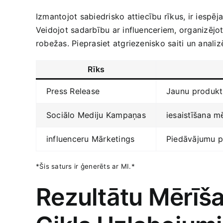
Izmantojot sabiedrisko attiecību rīkus, ir iespē
Veidojot sadarbību‌ ar influenceriem,‍ organizēj
robežas. Pieprasiet atgriezenisko saiti un anali
Rīks
Press ‌Release
Jaunu ⁢produk
Sociālo Mediju ⁣Kampaņas
iesaistīšana m
influenceru Mārketings
Piedāvājumu⁢ 
*Šis saturs ir ⁢ģenerēts⁢ ar MI.*
Rezultātu Mērīš