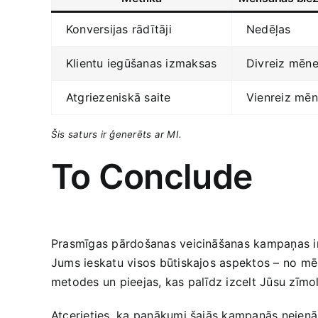
Konversijas rādītāji
Nedēļas
Klientu iegūšanas izmaksas
Divreiz mēne
Atgriezeniskā saite
Vienreiz mēn
Šis saturs ir‌ ģenerēts⁣ ar ​MI.
To Conclude
Prasmīgas pārdošanas veicināšanas kampaņas ir ne
Jums​ ieskatu visos būtiskajos aspektos – no​ mēr
metodes un‍ pieejas, kas palīdz izcelt Jūsu zīmo
Atcerieties, ka panākumi šajās kampaņās neienāk