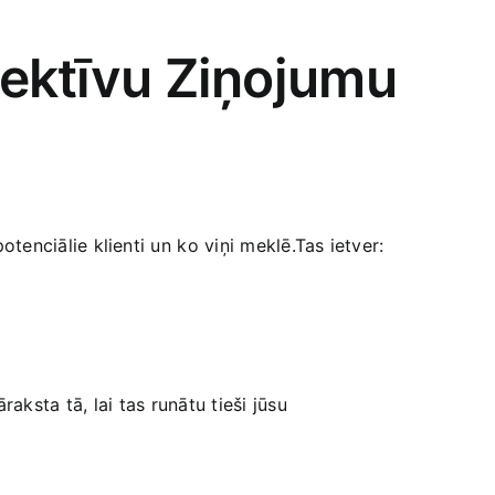
fektīvu Ziņojumu ​
otenciālie‌ klienti un ⁤ko viņi meklē.Tas ietver:
sta tā,⁤ lai tas runātu​ tieši‌ jūsu