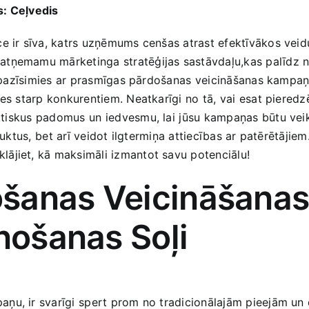
: Ceļvedis
 ir‌ sīva, katrs ‌uzņēmums‌ cenšas atrast efektīvākos veidus
atņemamu mārketinga stratēģijas sastāvdaļu,kas palīdz ne
ā‌ iepazīsimies ar prasmīgas pārdošanas ⁢veicināšanas kam
s ‌starp konkurentiem. Neatkarīgi ⁢no ‍tā, vai esat pieredzē
skus ⁣padomus un ⁤iedvesmu, lai ⁣jūsu kampaņas būtu veiks
duktus,⁤ bet arī veidot ilgtermiņa attiecības ar patērētāji
lājiet, kā maksimāli izmantot savu potenciālu!
šanas Veicināšanas
ānošanas Soļi
ņu, ‍ir svarīgi⁤ spert prom no tradicionālajām pieejām un 