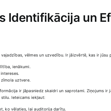
s Identifikācija un E
s vajadzības,‌ vēlmes un uzvedību. Ir jāizvērtē, kas ir jūsu p
tība, ⁤ienākumi.
 intereses.
, zīmola uztvere.
mācija ir jāpasniedz skaidri un‌ saprotami. Ziņojums ir jārak
ilu. ⁣Ieteicams ⁢iekļaut:
t, ko vēlaties, lai auditorija darītu.