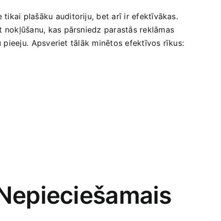
kai plašāku auditoriju, bet arī ir efektīvākas.
dīt nokļūšanu, kas pārsniedz parastās reklāmas
u ‌pieeju. ⁣Apsveriet tālāk minētos​ efektīvos rīkus:
 Nepieciešamais