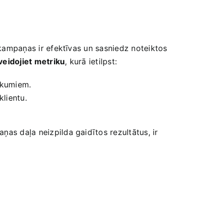
s kampaņas ir efektīvas un sasniedz noteiktos
veidojiet metriku
, kurā‍ ietilpst:
irkumiem.
klientu.
ņas daļa neizpilda gaidītos rezultātus, ir