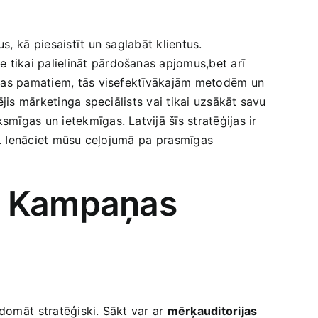
, kā ⁤piesaistīt un saglabāt klientus.
 tikai palielināt pārdošanas apjomus,bet arī
paņas pamatiem, tās visefektīvākajām metodēm un
jis‌ mārketinga speciālists​ vai tikai uzsākāt savu
mīgas un ietekmīgas. Latvijā šīs stratēģijas ir
em. ⁤Ienāciet mūsu ceļojumā⁣ pa prasmīgas
⁤ Kampaņas
domāt ⁣stratēģiski. Sākt var ar
mērķauditorijas