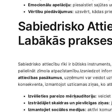
Emocionālu apelāciju:
piesaistiet sajūtas 
Vērtību ⁢piedāvājumus:
uzsvērt, kādas pri
Sabiedrisko ⁤Att
Labākās prakse
Sabiedrisko ⁣attiecību rīki ir būtisks instrument
palielināt zīmola atpazīstamību.Izsniedzot⁣ info
attiecības pasākumus
, uzņēmumi var veidot uzt
konsekventa, izmantojot⁤ uzticamas ziņas, ko atba
Izvēlieties pareizo ⁣mērķauditoriju:
veiciet 
Izstrādājiet skaidras un pievilcīgas ziņas:
j
Izmantojiet sociālos medijus:
aktīvi komuni