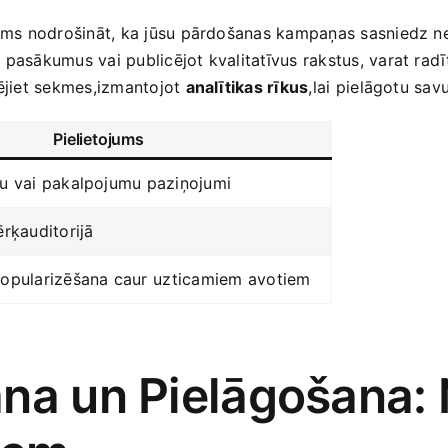
jams nodrošināt, ka jūsu pārdošanas kampaņas sasniedz ne ti
ot pasākumus vai publicējot kvalitatīvus rakstus, varat ra
zējiet sekmes,izmantojot
analītikas rīkus
,lai⁤ pielāgotu sav
Pielietojums
tu vai pakalpojumu paziņojumi
ērķauditorijā
popularizēšana caur ⁤uzticamiem avotiem
ana un Pielāgošana: