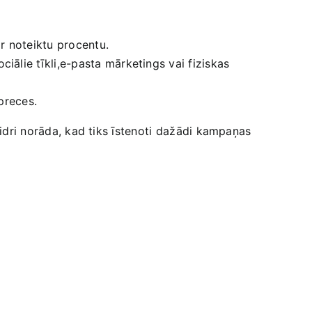
r noteiktu procentu.
iālie tīkli,e-pasta mārketings vai fiziskas
 preces.
idri ​norāda,‍ kad tiks īstenoti ⁣dažādi kampaņas