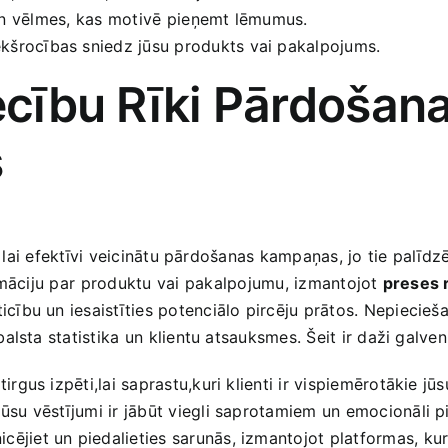
un vēlmes,⁣ kas motivē⁣ pieņemt lēmumus.
ekšrocības sniedz jūsu produkts vai pakalpojums.
iecību Rīki Pārdoša
s
s, lai efektīvi veicinātu pārdošanas kampaņas, jo tie palīdz
rmāciju par ⁣produktu vai⁤ pakalpojumu, izmantojot
preses 
icību un iesaistīties potenciālo pircēju prātos. Nepiecieš
lsta statistika un ⁣klientu atsauksmes. Šeit ir daži galven
tirgus izpēti,lai saprastu,kuri klienti‌ ir vispiemērotākie j
ūsu vēstījumi ir jābūt viegli saprotamiem un emocionāli pi
cējiet un piedalieties sarunās, izmantojot platformas, ku