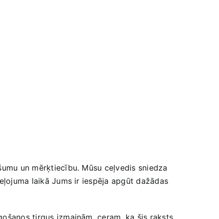
došumu un mērķtiecību. Mūsu ceļvedis sniedza
 ceļojuma laikā Jums ir iespēja apgūt dažādas⁤
āgošanos tirgus izmaiņām. ceram, ka šis raksts