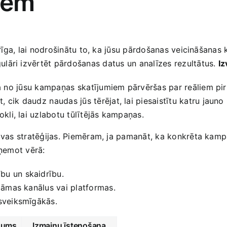
iem
varīga, lai nodrošinātu to, ka jūsu pārdošanas veicināšana
lāri izvērtēt pārdošanas datus⁢ un analīzes rezultātus.
Iz
aļa no ⁢jūsu kampaņas⁣ skatījumiem pārvēršas par reāliem p
, cik daudz ⁣naudas jūs tērējat, lai piesaistītu katru jauno 
okli, lai uzlabotu tūlītējās kampaņas.
savas stratēģijas. Piemēram, ja pamanāt, ka konkrēta kampa
ņemot vērā:
bu un skaidrību.
eklāmas kanālus vai platformas.
isveiksmīgākās.
žums
Izmaiņu īstenošana