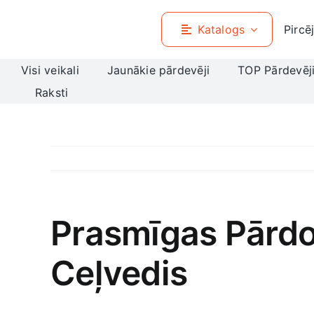
Skip
to
Katalogs
Pircē
content
Visi veikali
Jaunākie pārdevēji
TOP Pārdevēj
Raksti
Prasmīgas Pārd
Ceļvedis