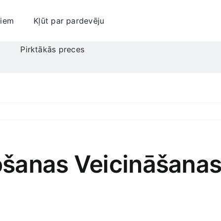
jiem
Kļūt par pardevēju
i
Pirktākās preces
ošanas Veicināšana