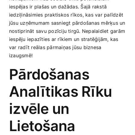
Smaržas, kosmētika
iespējas ir plašas un dažādas. Šajā rakstā
iedziļināsimies praktiskos rīkos, kas var palīdzēt
jūsu uzņēmumam sasniegt pārdošanas mērķus un
Sports, tūrisms un atpūta
nostiprināt savu pozīciju tirgū. Nepalaidiet garām
iespēju iepazīties ar rīkiem un stratēģijām, kas
TV un Sadzīves tehnika
var radīt reālas pārmaiņas jūsu biznesa
izaugsmē!
Zoo preces
Pārdošanas
Analītikas Rīku
izvēle un
Lietošana