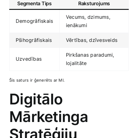
Segmenta Tips
Raksturojums
Vecums, dzimums,
Demogrāfiskais
ienākumi
Pšihogrāfiskais
Vērtības, dzīvesveids
Pirkšanas paradumi,
Uzvedības
lojalitāte
Šis saturs ir ⁣ģenerēts ar MI.
Digitālo
Mārketinga
Stratēģiju