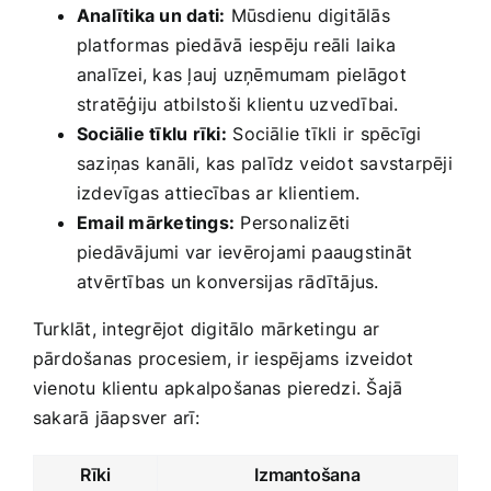
Analītika un​ dati:
Mūsdienu digitālās‌
platformas piedāvā iespēju reāli laika
analīzei, kas ļauj uzņēmumam pielāgot
stratēģiju‍ atbilstoši klientu uzvedībai.
Sociālie tīklu rīki:
⁢Sociālie tīkli ​ir spēcīgi
saziņas kanāli, kas‍ palīdz veidot savstarpēji
izdevīgas attiecības ⁣ar klientiem.
Email mārketings:
Personalizēti
piedāvājumi var ievērojami paaugstināt
atvērtības un konversijas ​rādītājus.
Turklāt, integrējot digitālo mārketingu ar
pārdošanas procesiem, ir ⁣iespējams izveidot ​
vienotu klientu apkalpošanas pieredzi. Šajā
sakarā jāapsver arī:
Rīki
Izmantošana