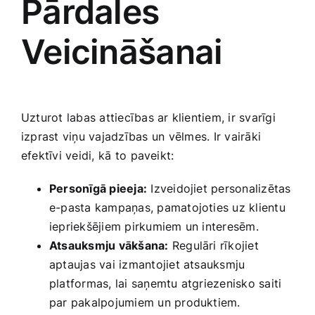
Pārdales​
Veicināšanai
Uzturot labas attiecības ar klientiem, ir svarīgi
izprast viņu vajadzības⁢ un vēlmes. Ir vairāki
efektīvi veidi, kā⁣ to paveikt:
Personīgā pieeja:
Izveidojiet personalizētas
e-pasta​ kampaņas, ‌pamatojoties uz klientu
iepriekšējiem pirkumiem un interesēm.
Atsauksmju vākšana:
Regulāri rīkojiet
aptaujas vai izmantojiet atsauksmju
platformas, lai saņemtu atgriezenisko saiti
par pakalpojumiem un produktiem.