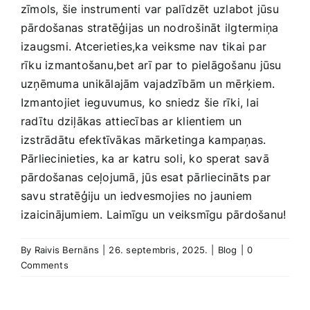
zīmols, šie instrumenti var palīdzēt uzlabot ​jūsu
pārdošanas stratēģijas un nodrošināt ilgtermiņa
izaugsmi. Atcerieties,ka veiksme nav tikai par
rīku izmantošanu,bet arī par to pielāgošanu jūsu
uzņēmuma unikālajām vajadzībām un mērķiem.
Izmantojiet ieguvumus, ko sniedz šie rīki, lai
radītu ​dziļākas attiecības‍ ar klientiem un
izstrādātu efektīvākas mārketinga kampaņas. ​
Pārliecinieties, ka ar katru soli, ko sperat savā
pārdošanas ceļojumā, jūs esat‌ pārliecināts par
savu stratēģiju un iedvesmojies no jauniem
izaicinājumiem. Laimīgu un veiksmīgu pārdošanu!
By
Raivis Bernāns
|
26. septembris, 2025.
|
Blog
|
0
Comments