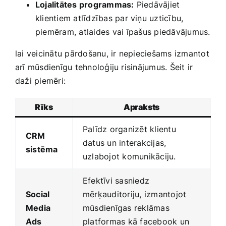
Lojalitātes programmas:
Piedāvājiet
‌klientiem atlīdzības ‌par viņu uzticību,
piemēram, atlaides vai⁣ īpašus piedāvājumus.
lai veicinātu pārdošanu, ir nepieciešams izmantot
arī ‌mūsdienīgu tehnoloģiju risinājumus. Šeit ir
daži piemēri:
Rīks
Apraksts
Palīdz organizēt klientu
CRM
datus un interakcijas,
sistēma
uzlabojot komunikāciju.
Efektīvi sasniedz
Social‍
mērķauditoriju, izmantojot
Media
mūsdienīgas reklāmas‌
Ads
platformas kā facebook un