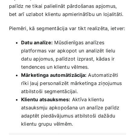
palīdz ne tikai palielināt ⁢pārdošanas apjomus,
bet arī uzlabot klientu apmierinātību un lojalitāti.
Piemēri, kā segmentācija var tikt realizēta, ietver:
Datu​ analīze:
Mūsdienīgas analīzes
platformas⁢ var apkopot un ⁣analizēt ‌lielu
datu apjomus,​ palīdzot izprast, kādas‍ ir
tendences un klientu vēlmes.
Mārketinga automātizācija:
Automatizēti
rīki ‍ļauj personalizēt mārketinga ziņojumus
atbilstoši segmentācijai.
Klientu atsauksmes:
Aktīva klientu
atsauksmju apkopošana un analīze palīdz
adaptēt piedāvājumus atbilstoši dažādu‍
klientu grupu⁣ vēlmēm.