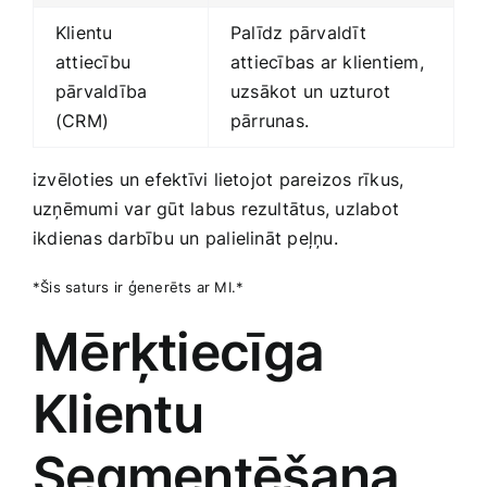
Klientu
Palīdz pārvaldīt
attiecību
attiecības ar klientiem,
pārvaldība
uzsākot un uzturot
(CRM)
‍pārrunas.
izvēloties un efektīvi lietojot pareizos rīkus,
uzņēmumi var gūt labus rezultātus, uzlabot
ikdienas darbību un palielināt peļņu.
*Šis saturs ir ģenerēts ar MI.*
Mērķtiecīga
Klientu
Segmentēšana