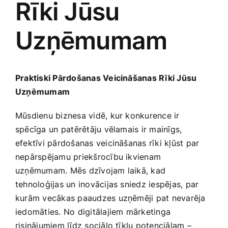
Rīki Jūsu
Medicīnas preces
Uzņēmumam
Mobilie telefoni, planšetdatori
Pakalpojumi
Praktiski Pārdošanas Veicināšanas Rīki Jūsu
Uzņēmumam
Pārtikas preces
Mūsdienu biznesa vidē, kur konkurence ir
spēcīga⁢ un patērētāju vēlamais ir mainīgs,
Preces birojam
efektīvi pārdošanas veicināšanas rīki kļūst par
nepārspējamu priekšrocību ikvienam
uzņēmumam. Mēs dzīvojam laikā, kad
Preces pieaugušajiem
tehnoloģijas un inovācijas sniedz iespējas, par
kurām ​vecākas paaudzes uzņēmēji pat nevarēja
Rotaļlietas, bērnu preces
iedomāties. No digitālajiem mārketinga
risinājumiem līdz sociālo tīklu potenciālam –