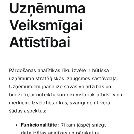
Uzņēmuma
Veiksmīgai
Attīstībai
Pārdošanas analītikas rīku izvēle ir būtiska‍
uzņēmuma stratēģiskās izaugsmes sastāvdaļa.
Uzņēmumiem jāanalizē savas vajadzības un
‍budžetu,lai noteiktu,kuri rīki vislabāk ​atbilst viņu
mērķiem. Izvēloties rīkus, svarīgi ņemt vērā
šādus aspektus:
Funkcionalitāte:
Rīkam jāspēj sniegt
detalizētas analīzes un pārskatus.