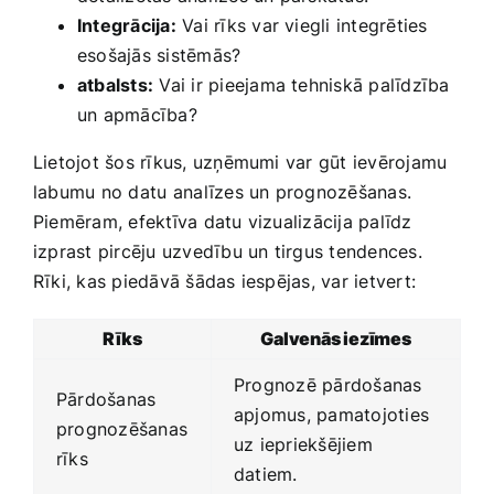
Integrācija:
Vai rīks var viegli integrēties
esošajās sistēmās?
atbalsts:
Vai ir pieejama tehniskā palīdzība
un apmācība?
Lietojot‌ šos rīkus, uzņēmumi var gūt ievērojamu
labumu no datu⁣ analīzes un prognozēšanas.
Piemēram, efektīva datu vizualizācija palīdz
izprast pircēju uzvedību un tirgus tendences.
Rīki, kas‍ piedāvā šādas ​iespējas, var ietvert:
Rīks
Galvenās iezīmes
Prognozē pārdošanas
Pārdošanas
apjomus, pamatojoties
prognozēšanas
uz iepriekšējiem
rīks
datiem.