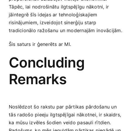
⁤Tāpēc, lai nodrošinātu ilgtspējīgu nākotni, ⁣ir
jāintegrē ‍šīs idejas ar tehnoloģiskajiem
risinājumiem, izveidojot sinerģiju starp
tradicionālo ražošanu ⁢un modernajām⁣ inovācijām.
Šis ⁣saturs ir‍ ģenerēts ar MI.
Concluding‍
Remarks
Noslēdzot šo rakstu par pārtikas pārdošanu un
⁣tās ⁤radošo pieeju ilgtspējīgai nākotnei, ir⁤ skaidrs,
⁤ka mūsu izvēles šodien‌ veido pasauli rītdien.
Radošums, ko mēs⁤ ieguldām pārtikas piegādē un