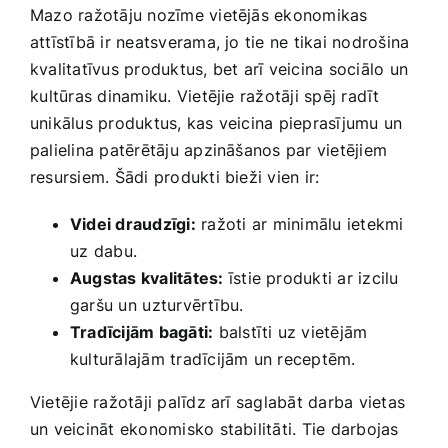
Mazo ražotāju nozīme vietējās ekonomikas
attīstībā ir neatsverama, jo tie ne tikai nodrošina
kvalitatīvus produktus, bet arī​ veicina sociālo un
⁢kultūras ​dinamiku. ‍Vietējie ražotāji spēj radīt
unikālus produktus, kas veicina pieprasījumu un
palielina patērētāju apzināšanos par vietējiem
resursiem. Šādi produkti bieži vien‌ ir:
Videi draudzīgi:
‍ražoti⁣ ar minimālu ietekmi
⁢uz dabu.
Augstas kvalitātes:
‌īstie produkti ar izcilu
garšu un ⁤uzturvērtību.
Tradīcijām bagāti:
balstīti uz vietējām
kulturālajām tradīcijām un receptēm.
Vietējie ‍ražotāji palīdz arī‌ saglabāt darba vietas​
un veicināt ekonomisko stabilitāti. Tie darbojas