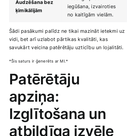
Audzēšana bez
iegūšana, izvairoties
ķimikālijām
no kaitīgām vielām.
Šādi pasākumi palīdz ‍ne tikai mazināt ietekmi uz
vidi, bet arī uzlabot pārtikas kvalitāti, kas
⁤savukārt veicina patērētāju uzticību un ⁤lojalitāti.
*Šis saturs ir ‍ģenerēts ar MI.*
Patērētāju
apziņa:
Izglītošana un
atbildīga izvēle