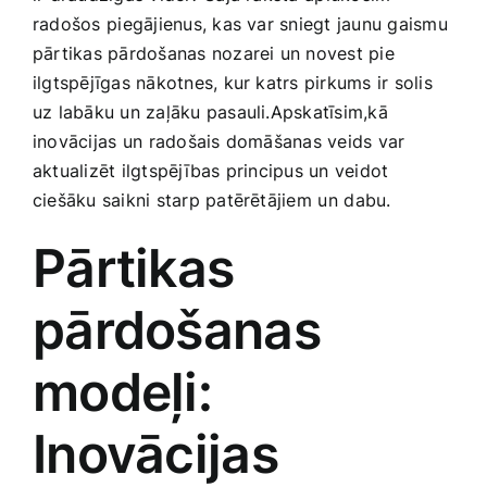
Smaržas, kosmētika
‍radošos ⁣piegājienus, kas var sniegt jaunu gaismu
pārtikas pārdošanas nozarei un novest pie
ilgtspējīgas nākotnes, kur‍ katrs pirkums ir solis
Sports, tūrisms un atpūta
uz labāku un zaļāku pasauli.Apskatīsim,kā
inovācijas un ⁣radošais domāšanas veids var
TV un Sadzīves tehnika
aktualizēt ilgtspējības principus un‌ veidot
ciešāku saikni starp‌ patērētājiem⁢ un ⁢dabu.
Zoo preces
Pārtikas
pārdošanas
modeļi:
Inovācijas