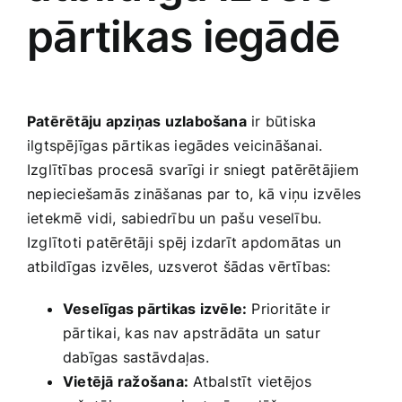
pārtikas iegādē
Patērētāju apziņas uzlabošana
ir‌ būtiska
ilgtspējīgas pārtikas iegādes veicināšanai.
Izglītības ​procesā svarīgi ir ‌sniegt patērētājiem
‌nepieciešamās zināšanas par to, kā viņu izvēles
ietekmē⁤ vidi, ​sabiedrību un pašu veselību.⁢
Izglītoti patērētāji ⁣spēj izdarīt apdomātas un ​
atbildīgas izvēles, uzsverot šādas vērtības:
Veselīgas pārtikas izvēle:
‍Prioritāte ir
pārtikai, kas nav apstrādāta ‍un satur
dabīgas sastāvdaļas.
Vietējā ‍ražošana:
Atbalstīt vietējos