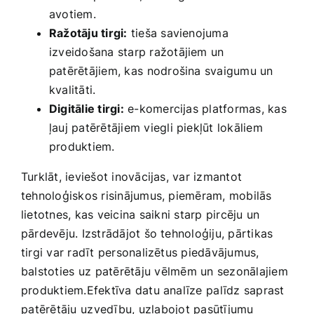
avotiem.
Ražotāju tirgi:
tieša savienojuma
izveidošana starp ražotājiem un
patērētājiem, kas⁢ nodrošina svaigumu un‌
kvalitāti.
Digitālie tirgi:
‍e-komercijas platformas, kas
ļauj‍ patērētājiem viegli piekļūt lokāliem
produktiem.
Turklāt, ‌ieviešot inovācijas, ‌var‍ izmantot
tehnoloģiskos risinājumus, piemēram, mobilās
lietotnes, kas veicina ⁢saikni starp pircēju un
pārdevēju. Izstrādājot šo tehnoloģiju, pārtikas
tirgi var radīt personalizētus piedāvājumus,
balstoties⁤ uz patērētāju⁢ vēlmēm un sezonālajiem
produktiem.Efektīva datu analīze ⁢palīdz saprast
⁢patērētāju⁢ uzvedību, ⁣uzlabojot pasūtījumu