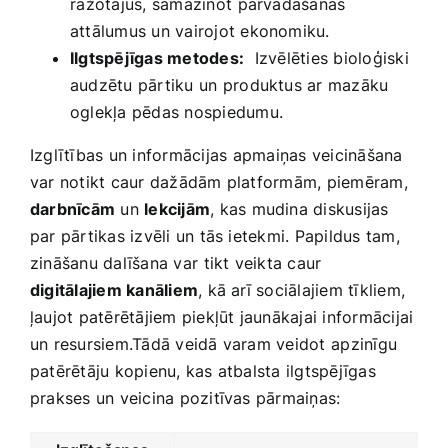
⁢ražotājus, samazinot⁤ pārvadāšanas
attālumus un vairojot ekonomiku.
Ilgtspējīgas metodes:
⁣ Izvēlēties bioloģiski
audzētu pārtiku un⁣ produktus ar ‍mazāku
oglekļa pēdas nospiedumu.
Izglītības un informācijas ⁤apmaiņas veicināšana
var notikt caur dažādām platformām, piemēram,
darbnīcām
un‍
lekcijām
, kas mudina diskusijas⁤
par pārtikas izvēli un tās ietekmi. Papildus tam,
zināšanu dalīšana var ⁢tikt veikta caur‌
digitālajiem kanāliem
, kā arī sociālajiem tīkliem,
ļaujot patērētājiem piekļūt‍ jaunākajai informācijai
un resursiem.Tādā veidā varam veidot⁤ apzinīgu
patērētāju kopienu, kas atbalsta ilgtspējīgas
prakses un veicina‍ pozitīvas ‌pārmaiņas: