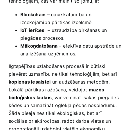
tehnoloģijām, kas var mainīt šo ‌jomu, ir:
Blockchain
​–​ caurskatāmība un
izsekojamība pārtikas izcelsmē.
IoT ierīces
⁤ – uzraudzība pirkšanas un
piegādes procesos.
Mākoņdatošana
– efektīva datu apstrāde un
analizēšana uzņēmumos.
Ilgtspējības uzlabošanas procesā ir būtiski
pievērst uzmanību ​ne tikai tehnoloģijām,⁢ bet arī
kopienas iesaistei
un audzēšanas metodēm.
Lokālā⁣ pārtikas ⁣ražošana, veidojot
mazos
bioloģiskos laukus
, ⁤var ‍veicināt īsākas piegādes
ķēdes​ un samazināt oglekļa pēdas nospiedumu.
Šāda ⁣pieeja nes tikai ekoloģiskas, ⁣bet ⁣arī
⁢sociālas priekšrocības,‌ radot⁢ darba vietas un ​
proporcionāli uzlabojot vietējo ekonomiku.