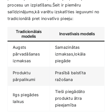
procesu un izplatīšanu.Šeit ir piemēru
salīdzinājums,kā ⁤varētu izskatīties ieguvumi no
⁣tradicionālā⁢ pret inovatīvo pieeju:
Tradicionālais
Inovatīvais modelis
modelis
Augsts
Samazinātas
‌pārvadāšanas
izmaksas,lokāla
⁢izmaksas
piegāde
Produktu
Prasībā ⁤balstīta
pārpalikumi
ražošana
Tieši piegādāto
Ilgs piegādes
produktu‍ ātra
laikus
pieejamība