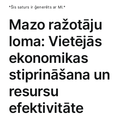
*Šis saturs ir ⁣ģenerēts ​ar MI.*
Mazo⁤ ražotāju⁣
loma: Vietējās
ekonomikas
stiprināšana‍ un
resursu
efektivitāte