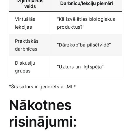
Izglītošanas
Darbnīcu/lekciju piemēri
veids
Virtuālās
“Kā izvēlēties bioloģiskus⁢
lekcijas
produktus?”
Praktiskās
“Dārzkopība pilsētvidē”
darbnīcas
Diskusiju
“Uzturs un ilgtspēja”
⁤grupas
*Šis saturs ir ģenerēts ar MI.*
Nākotnes
risinājumi: