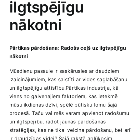
ilgtspējīgu
Medicīnas preces
nākotni
Mobilie telefoni, planšetdatori
Pakalpojumi
Pārtikas pārdošana: Radošs ceļš uz ilgtspējīgu
nākotni
Pārtikas preces
Mūsdienu pasaule ir saskārusies ar daudziem
izaicinājumiem, kas saistīti ar vides saglabāšanu
Preces birojam
un ⁢ilgtspējīgu attīstību.Pārtikas industrija,‌ kā
viens no galvenajiem faktoriem, kas ietekmē
mūsu ikdienas dzīvi, spēlē būtisku lomu šajā
Preces pieaugušajiem
procesā.⁣ Taču vai mēs ​varam⁢ apvienot radošumu
un ilgtspējību, radot jaunas pārdošanas
Rotaļlietas, bērnu preces
stratēģijas, kas ne tikai veicina pārdošanu, ​bet‌ arī
ir draudzīgas videi? Šajā rakstā ⁢aplūkosim