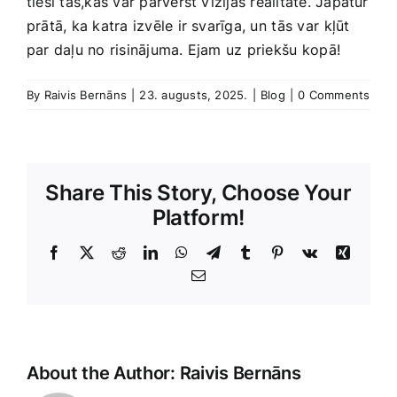
tieši tas,kas var pārvērst vīzijas realitātē. Jāpatur
prātā, ka katra izvēle ir​ svarīga, un⁣ tās var⁤ kļūt
par daļu no risinājuma. ‌Ejam uz priekšu⁢ kopā!
By
Raivis Bernāns
|
23. augusts, 2025.
|
Blog
|
0 Comments
Share This Story, Choose Your
Platform!
Facebook
X
Reddit
LinkedIn
WhatsApp
Telegram
Tumblr
Pinterest
Vk
Xing
E-
Pasts
About the Author:
Raivis Bernāns