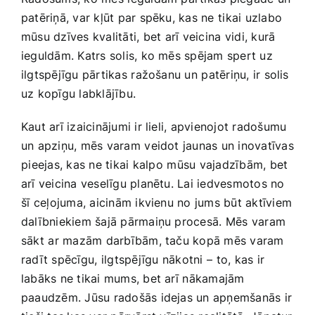
patēriņā, ‌var kļūt par spēku, kas ne⁣ tikai uzlabo
mūsu dzīves kvalitāti, bet⁢ arī veicina⁢ vidi, kurā
ieguldām. Katrs solis, ko mēs ‍spējam spert uz
ilgtspējīgu pārtikas ⁣ražošanu un ⁣patēriņu, ir solis
uz ‌kopīgu labklājību.⁢
Kaut ​arī izaicinājumi ir lieli, apvienojot radošumu
un apziņu, mēs varam ⁢veidot jaunas un inovatīvas
⁢pieejas,‍ kas ne tikai ⁢kalpo ⁤mūsu vajadzībām, bet
arī veicina veselīgu planētu. Lai iedvesmotos no
šī⁤ ceļojuma, aicinām ikvienu no jums būt aktīviem
dalībniekiem šajā pārmaiņu procesā. ⁣Mēs varam ​
sākt⁤ ar ‌mazām darbībām, taču kopā mēs varam
radīt​ spēcīgu, ⁤ilgtspējīgu ⁣nākotni⁣ – to,⁢ kas ‍ir
labāks ne tikai mums, bet arī⁢ nākamajām
paaudzēm. Jūsu radošās idejas un apņemšanās ir