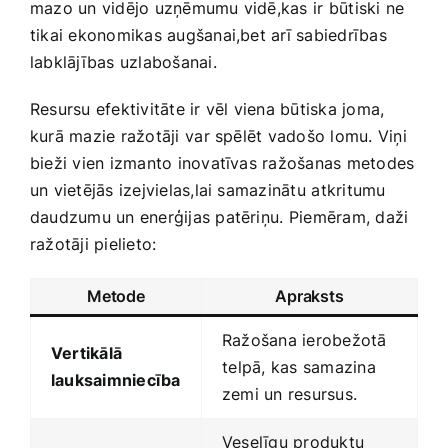
mazo un ‌vidējo uzņēmumu vidē,kas ir⁣ būtiski ne
‍tikai ekonomikas augšanai,bet arī‍ sabiedrības
‌labklājības uzlabošanai.
Resursu efektivitāte ir vēl viena būtiska joma,
kurā ​mazie ražotāji⁣ var spēlēt vadošo lomu. Viņi​
bieži vien izmanto inovatīvas ražošanas metodes
un vietējās izejvielas,lai samazinātu⁤ atkritumu
daudzumu ​un enerģijas patēriņu. ⁢Piemēram, daži
ražotāji pielieto:
Metode
Apraksts
Ražošana ierobežotā
Vertikālā
⁤telpā, kas samazina
lauksaimniecība
zemi un resursus.
Veselīgu ‌produktu