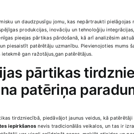
misku un daudzpusīgu⁣ jomu, kas nepārtraukti pielāgojas m
ējīgas produkcijas, inovāciju un tehnoloģiju integrācijas
nīgas pieejas pārtikas pārdošanā, kā arī analizēsim ​aktuāl
un piesaistīt ​patērētāju uzmanību. Pievienojoties⁣ mums šaj
s ietekmē ​gan ražotājus,gan patērētājus.
as ⁤pārtikas tirdzni
aina patēriņa parad
tikas ⁤tirdzniecībā, ⁤piedāvājot jaunus veidus, kā patērētāji
stes iepirkšanos
nevis tradicionālās veikalos, un tas ir ⁤iz
rētāji var viegli salīdzināt cenas, meklēt atlaides un pa