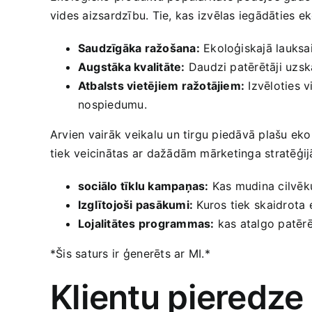
vides aizsardzību. Tie, kas⁢ izvēlas iegādāties⁢ 
Saudzīgāka ražošana:
Ekoloģiskajā lauksai
Augstāka kvalitāte:
Daudzi patērētāji uzska
Atbalsts vietējiem ražotājiem:
Izvēloties v
⁣nospiedumu.
Arvien vairāk veikalu un tirgu‌ piedāvā plašu eko
tiek veicinātas ar dažādām‍ mārketinga stratēģi
sociālo tīklu kampaņas:
Kas mudina cilvēku
Izglītojoši pasākumi:
Kuros tiek ⁣skaidrota
Lojalitātes programmas:
kas atalgo patērē
*Šis saturs ir⁢ ģenerēts ar⁣ MI.*
Klientu pieredze