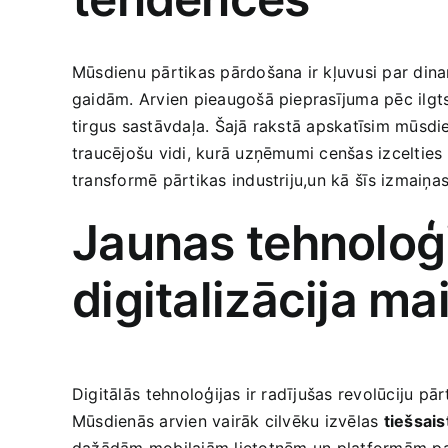
Mūsdienu pārtikas pārdošana ir kļuvusi par dina
gaidām. Arvien pieaugošā pieprasījuma pēc ilgtsp
tirgus sastāvdaļa. Šajā ‍rakstā apskatīsim mūsdie
traucējošu vidi, kurā ‍uzņēmumi cenšas izcelties 
transformē pārtikas industriju,un kā⁤ šīs izmaiņa
Jaunas tehnoloģij
digitalizācija m
Digitālās⁢ tehnoloģijas ir radījušas revolūciju pār
Mūsdienās arvien vairāk cilvēku izvēlas
tiešsai
dažādām mobilajām lietotnēm un ⁢platformām patē