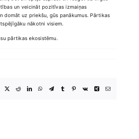
tības un veicināt pozitīvas izmaiņas
un domāt uz priekšu, ‍gūs panākumus. Pārtikas
gtspējīgāku nākotni visiem.
ūsu pārtikas ekosistēmu.
Facebook
X
Reddit
LinkedIn
WhatsApp
Telegram
Tumblr
Pinterest
Vk
Xing
E-
Pasts