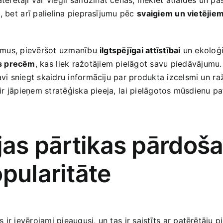
 bet⁤ arī palielina pieprasījumu pēc⁢
svaigiem un vietējie
adumus, ‍pievēršot uzmanību
ilgtspējīgai attīstībai
un ekoloģi
s⁣ precēm
, kas ⁣liek ražotājiem pielāgot savu piedāvājumu. 
tavi sniegt skaidru informāciju par produkta izcelsmi un ⁢r
ir⁢ jāpieņem stratēģiska pieeja,⁤ lai pielāgotos mūsdienu ‌
ejas pārtikas pārdoš
opularitāte
ir⁤ ievērojami pieaugusi, un tas⁣ ir saistīts ar patērētāju 