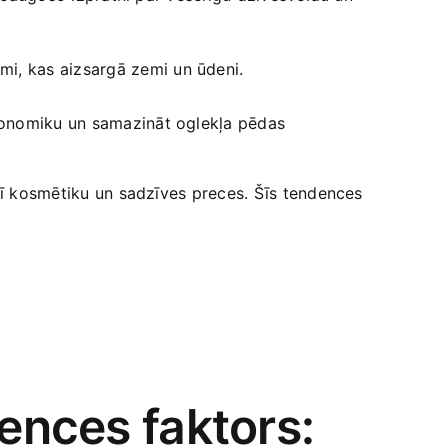
mi,⁢ kas aizsargā zemi un ūdeni.
o ekonomiku un samazināt oglekļa pēdas
arī ‍kosmētiku un sadzīves preces. Šīs tendences
rences faktors: