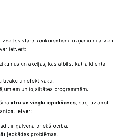
ai izceltos starp konkurentiem, uzņēmumi​ arvien
ar ietvert:
umus un akcijas, kas atbilst⁣ katra⁤ klienta
uitīvāku un efektīvāku.
āvājumiem un lojalitātes programmām.
ošina
ātru un vieglu iepirkšanos
, spēj uzlabot
anība, ietver:
ādi, ir galvenā priekšrocība.
ināt jebkādas problēmas.