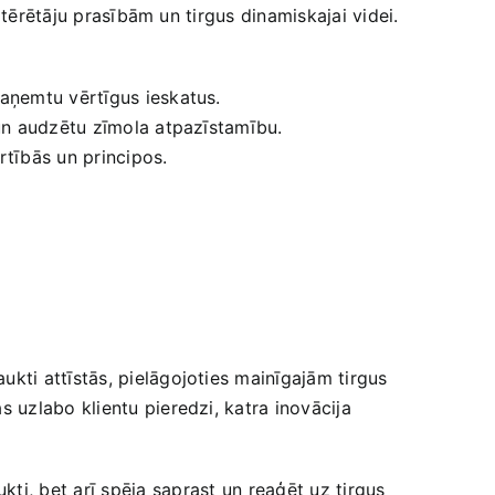
tērētāju prasībām un tirgus dinamiskajai ⁣videi.
saņemtu vērtīgus ieskatus.
i un audzētu zīmola atpazīstamību.
rtībās un principos.
kti attīstās, pielāgojoties mainīgajām tirgus
 uzlabo klientu pieredzi, katra inovācija
ti, bet arī spēja⁣ saprast un reaģēt uz tirgus‍