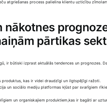
ču atgriešanas process palielina klientu uzticību zīmolam
n nākotnes prognozes
maiņām pārtikas sek
irgū, ir būtiski‌ izprast aktuālās tendences un prognozes
s produktus, kas ir videi draudzīgi un ⁣ilgtspējīgi ražoti.
ja un sociālo mediju platformas kļūst par ‍svarīgiem rīkie
līgiem⁣ un organiskajiem ⁢produktiem,kas ir bagāti ar uzt