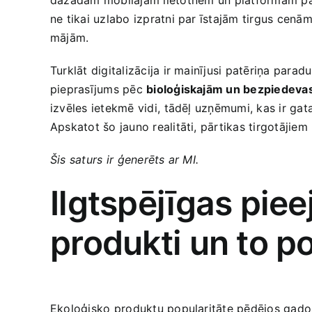
ne tikai uzlabo izpratni par īstajām tirgus cenām,
mājām.
Turklāt digitalizācija ir mainījusi patēriņa par
pieprasījums pēc
bioloģiskajām un bezpiedeva
izvēles ietekmē vidi,⁣ tādēļ uzņēmumi,‌ kas ir ga
Apskatot šo jauno realitāti, pārtikas tirgotājiem 
Šis saturs ⁢ir ģenerēts ar MI.
Ilgtspējīgas pie
produkti un to p
Ekoloģisko ⁣produktu popularitāte pēdējos​ gados 