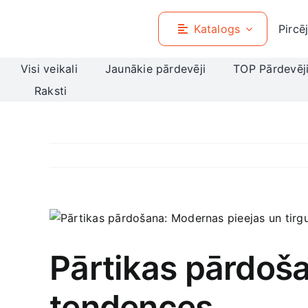
Skip
to
Katalogs
Pircē
content
Visi veikali
Jaunākie pārdevēji
TOP Pārdevēj
Raksti
View
Larger
Image
Pārtikas pārdoša
tendences