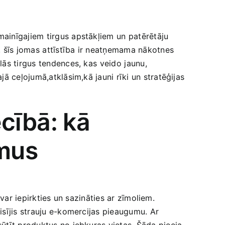
ainīgajiem tirgus apstākļiem un⁤ patērētāju
, šīs jomas⁢ attīstība ir neatņemama nākotnes
ās tirgus tendences, kas ⁣veido⁢ jaunu,
ā ceļojumā,atklāsim,kā jauni rīki‌ un stratēģijas
ecībā: kā
umus
 var iepirkties un sazināties ar zīmoliem.
raisījis strauju e-komercijas pieaugumu. Ar
sūtīt produktus no jebkuras vietas. Šāda pieeja