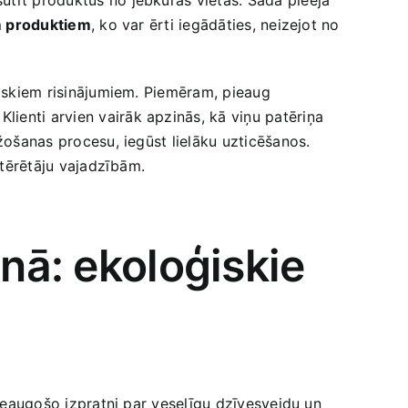
m produktiem
, ko var ērti iegādāties, neizejot ‍no
skiem​ risinājumiem. Piemēram, pieaug
Klienti arvien‍ vairāk apzinās, kā viņu patēriņa
ažošanas procesu, iegūst lielāku uzticēšanos.
patērētāju vajadzībām.
anā: ekoloģiskie
pieaugošo izpratni par ‍veselīgu dzīvesveidu un