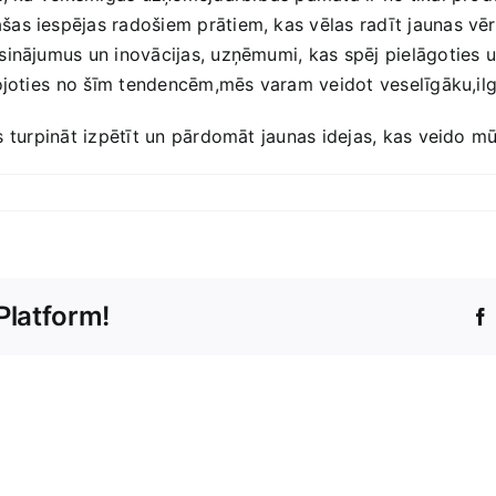
as ​iespējas radošiem prātiem, kas vēlas radīt jaunas vēr
sinājumus un inovācijas, uzņēmumi, kas spēj pielāgoties 
mojoties ⁢no šīm tendencēm,mēs varam veidot veselīgāku,il
 ⁤turpināt izpētīt un pārdomāt jaunas idejas, kas veido m
Platform!