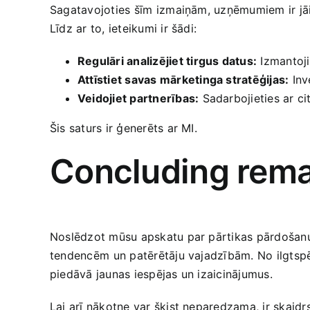
Sagatavojoties šīm⁤ izmaiņām, uzņēmumiem ir⁢ jāiz
Līdz‌ ar to, ieteikumi ir šādi:
Regulāri analizējiet tirgus datus:
Izmantoji
Attīstiet savas mārketinga stratēģijas:
Inve
Veidojiet partnerības:
Sadarbojieties ar ci
Šis saturs ir ģenerēts ar MI.
Concluding rem
Noslēdzot mūsu apskatu par pārtikas pārdošanu un
tendencēm ⁣un patērētāju vajadzībām. No ilgtspē
piedāvā jaunas iespējas un izaicinājumus.
Lai arī nākotne var šķist neparedzama, ir skaidrs