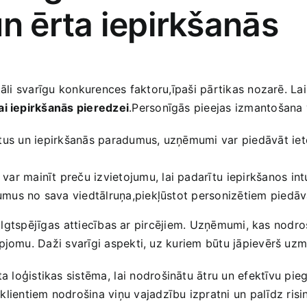
un ērta iepirkšanās
itāli svarīgu konkurences faktoru,īpaši pārtikas nozarē. L
ai iepirkšanās pieredzei
.Personīgās pieejas izmantošana v
tus un⁣ iepirkšanās paradumus, uzņēmumi var piedāvāt ieteik
 var mainīt preču izvietojumu, lai padarītu ⁤iepirkšanos int
rkumus no sava viedtālruņa,piekļūstot personizētiem pied
t ilgtspējīgas ⁤attiecības ar pircējiem. Uzņēmumi, kas nodr
apjomu. Daži svarīgi aspekti, uz kuriem būtu jāpievērš uzm
 loģistikas sistēma,⁤ lai nodrošinātu ātru un efektīvu pieg
lientiem nodrošina viņu vajadzību izpratni un‍ palīdz ris