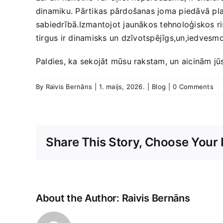
dinamiku. Pārtikas​ pārdošanas joma piedāvā plaš
sabiedrībā.Izmantojot jaunākos tehnoloģiskos ri
tirgus ir dinamisks ⁤un dzīvotspējīgs,un,iedves
Paldies, ka sekojāt mūsu rakstam, un aicinām jūs
By
Raivis Bernāns
|
1. maijs, 2026.
|
Blog
|
0 Comments
Share This Story, Choose Your 
About the Author:
Raivis Bernāns