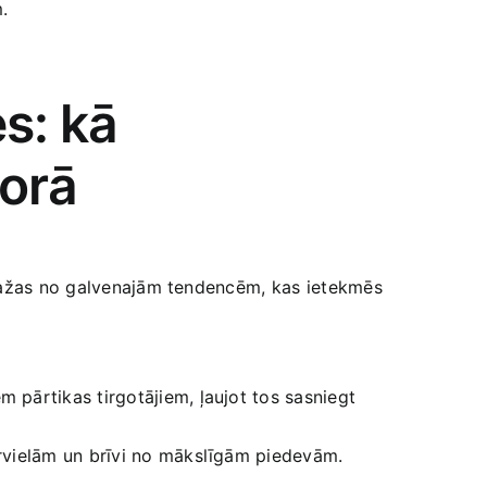
.
: ⁤kā
torā
. Dažas no galvenajām tendencēm, kas⁤ ietekmēs
m pārtikas tirgotājiem, ļaujot tos sasniegt
urvielām un brīvi no mākslīgām piedevām.