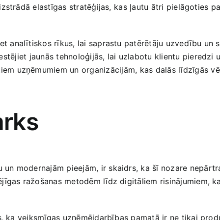
strādā elastīgas stratēģijas,⁢ kas ļautu ātri pielāgoties pa
et analītiskos rīkus, lai saprastu​ patērētāju uzvedību un 
stējiet ⁢jaunās tehnoloģijās, lai uzlabotu klientu pieredz
tiem uzņēmumiem un organizācijām, ⁤kas dalās līdzīgās ‍vē
arks
 ​modernajām pieejām, ir skaidrs, ka šī nozare ‍nepārtrau
jīgas ražošanas metodēm līdz digitāliem risinājumiem, kas
, ka veiksmīgas uzņēmējdarbības ‌pamatā ir ne‍ tikai produk