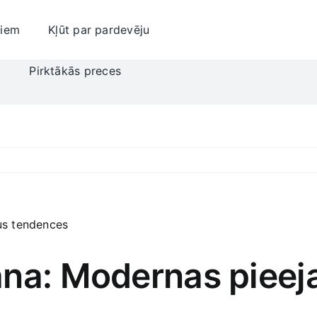
jiem
Kļūt par pardevēju
i
Pirktākās preces
na: Modernas pieeja