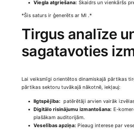
Viegla atgriešana:
Skaidrs un vienkāršs pre
*Šis ⁣saturs ir ģenerēts ar MI .*
Tirgus analīze u
sagatavoties iz
Lai veiksmīgi orientētos​ dinamiskajā pārtikas t
pārtikas ⁤sektoru tuvākajā nākotnē, iekļauj:
Ilgtspējība:
​ patērētāji arvien vairāk izvēla
Digitālo risinājumu izmantošana:
E-komerci
plašākam auditorijām.
Veselības apziņa:
Pieaug interese par vese