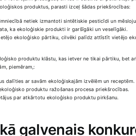
ekoloģiskos produktus, parasti izceļ šādas priekšrocības:
mniecībā netiek izmantoti sintētiskie pesticīdi‌ un mēsloju
ta, ka ekoloģiskie produkti ir⁤ garšīgāki un veselīgāki.
ietējo ekoloģisko pārtiku, cilvēki palīdz‌ attīstīt vietēj
loģisko produktu klāstu,‍ kas ietver ne​ tikai pārtiku, bet 
jām, piemēram,:
s dalīties ar savām ekoloģiskajām izvēlēm un receptēm.
 ekoloģisko produktu⁤ ražošanas procesa priekšrocības.
tājus par atkārtotu ekoloģisko produktu pirkšanu.
 kā ⁢galvenais konku