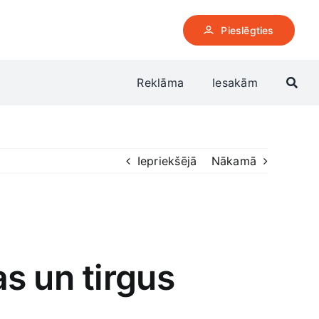
Pieslēgties
Reklāma
Iesakām
Iepriekšējā
Nākamā
s un tirgus