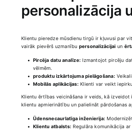
personalizācija 
Klientu pieredze mūsdienu tirgū ir kļuvusi par v
vairāk pievērš uzmanību
personalizācijai
un
ērt
Pircēja datu analīze:
Izmantojot pircēju​ da
vēlmēm.
produktu izkārtojuma pielāgošana:
Veikali
Mobilās aplikācijas:
Klienti var veikt iepi
Klientu ērtības veicināšana ir veids,⁤ kā izveido
klientu apmierinātību un palielināt ‍pārdošanas 
Ūdensnecaurlatīga inženierija:
Modernizēta
Klientu​ atbalsts:
Regulāra komunikācija ar k