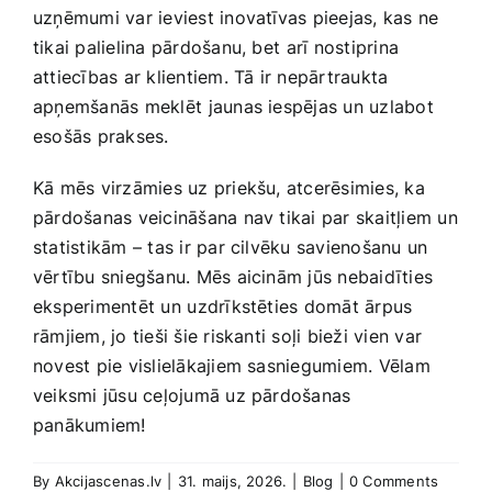
uzņēmumi var ieviest inovatīvas‌ pieejas, kas ne
tikai palielina pārdošanu, bet ⁢arī nostiprina
attiecības ar klientiem. Tā ir nepārtraukta
apņemšanās meklēt⁢ jaunas iespējas un uzlabot
esošās prakses.
Kā mēs virzāmies uz priekšu, atcerēsimies, ka
pārdošanas veicināšana nav tikai par skaitļiem un
statistikām – tas ir par cilvēku savienošanu un
vērtību sniegšanu. Mēs ‌aicinām jūs nebaidīties
eksperimentēt un ⁣uzdrīkstēties domāt ārpus
rāmjiem, jo tieši šie riskanti soļi bieži vien var​
novest pie vislielākajiem sasniegumiem. Vēlam
veiksmi jūsu ceļojumā uz pārdošanas
panākumiem!
By
Akcijascenas.lv
|
31. maijs, 2026.
|
Blog
|
0 Comments