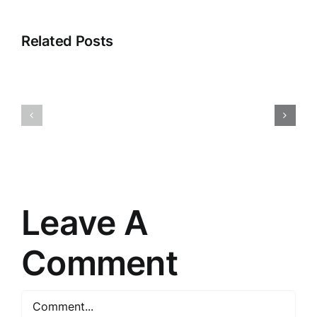
Related Posts
Saistītā
Atklājot
pieredze:
2025.
Iepazīšanās
gada
ar
Tirdzniec
tiešās
Stratēģiju
pārdošanas
Noslēpum
pasauli
Leave A
Comment
Comment