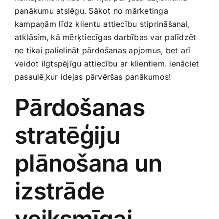
Medicīnas preces
panākumu‍ atslēgu. Sākot no mārketinga
kampaņām līdz klientu attiecību stiprināšanai,​
Mobilie telefoni, planšetdatori
atklāsim, kā mērķtiecīgas darbības var palīdzēt
ne tikai palielināt pārdošanas apjomus, bet ​arī
veidot ilgtspējīgu attiecību ar klientiem. ‌ienāciet
Pakalpojumi
pasaulē,kur idejas pārvēršas panākumos!
Pārdošanas
Pārtikas preces
stratēģiju⁤
Preces birojam
plānošana un
Preces pieaugušajiem
izstrāde
Rotaļlietas, bērnu preces
veiksmīgai