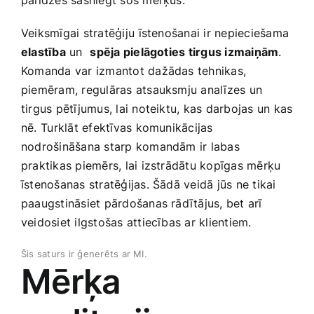
palīdzēs sasniegt šos mērķus.
Veiksmīgai stratēģiju⁣ īstenošanai ir ​nepieciešama
elastība
un ⁢
spēja pielāgoties tirgus izmaiņām
.
Komanda var izmantot dažādas tehnikas,
piemēram, regulāras atsauksmju analīzes⁢ un
tirgus pētījumus, lai noteiktu, kas darbojas un⁣ kas
nē.⁢ Turklāt efektīvas komunikācijas
nodrošināšana starp komandām ir labas
praktikas piemērs, lai izstrādātu kopīgas mērķu
īstenošanas stratēģijas. Šādā veidā jūs ne tikai
paaugstināsiet pārdošanas rādītājus, bet arī
veidosiet ilgstošas attiecības ar klientiem.
Šis saturs ir ģenerēts ar MI.
Mērķa