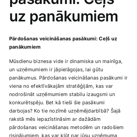
uz panākumiem
Jaunākie pārdevēji
Grāmatas
Pirktākās preces
Gudrā māja
Pārdošanas veicināšanas pasākumi: ⁣Ceļš uz
panākumiem
Raksti
Mājai un remontam
Mūsdienu biznesa vide ir dinamiska un mainīga,
un uzņēmumiem ir jāpielāgojas, lai gūtu
panākumus. ‌Pārdošanas veicināšanas pasākumi ir
Mājražotājiem
viena no efektīvākajām stratēģijām, kas var
nodrošināt uzņēmumiem stabilu izaugsmi un ​
Mājsaimniecības preces
konkurētspēju. Bet kā‍ tieši šie pasākumi
darbojas? Ko tie nozīmē uzņēmējdarbībā? Šajā⁢
Mēbeles un interjers
rakstā mēs⁤ iepazīstināsim ar dažādām
pārdošanas veicināšanas⁤ metodēm un radošiem
risinājumiem, kas var kļūt par jūsu uzņēmuma