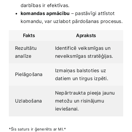
darbības ir efektīvas.
komandas⁣ apmācību
– pastāvīgi attīstot
komandu, var uzlabot pārdošanas procesus.
Fakts
Apraksts
Rezultātu
Identificē veiksmīgas un
analīze
neveiksmīgas stratēģijas.
Izmaiņas balstoties uz
Pielāgošana
datiem un tirgus izpēti.
Nepārtraukta pieeja jaunu
Uzlabošana
metožu un risinājumu
ieviešanai.
*Šis saturs ir ģenerēts ar MI.*