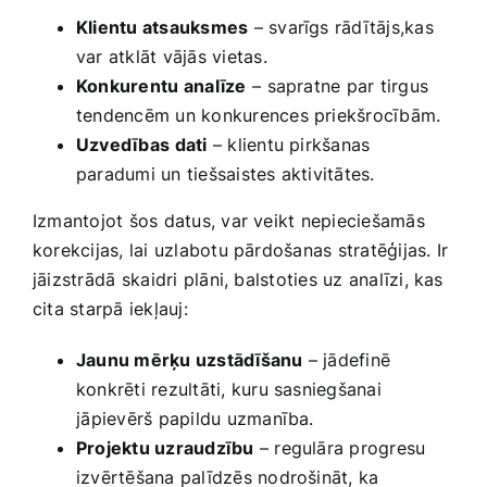
Klientu atsauksmes
– ​svarīgs rādītājs,kas
var atklāt vājās vietas.
Konkurentu⁢ analīze
– ⁢sapratne par ​tirgus
tendencēm un konkurences priekšrocībām.
Uzvedības⁣ dati
– klientu pirkšanas
paradumi un tiešsaistes aktivitātes.
Izmantojot šos datus, var veikt nepieciešamās
korekcijas, lai uzlabotu pārdošanas stratēģijas. Ir
‌jāizstrādā ⁣skaidri plāni, balstoties uz analīzi, kas
cita starpā iekļauj:
Jaunu mērķu uzstādīšanu
– jādefinē
konkrēti rezultāti, kuru sasniegšanai
⁤jāpievērš papildu uzmanība.
Projektu uzraudzību
– regulāra progresu
izvērtēšana palīdzēs nodrošināt, ka