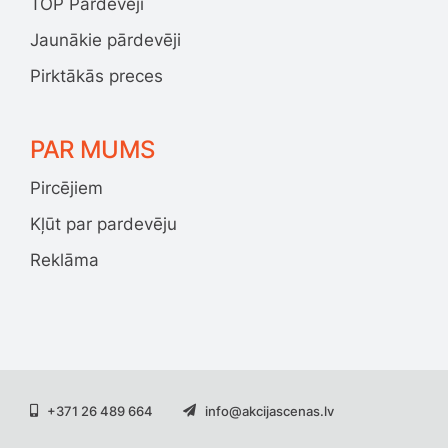
TOP Pārdevēji
Jaunākie pārdevēji
Pirktākās preces
PAR MUMS
Pircējiem
Kļūt par pardevēju
Reklāma
+371 26 489 664
info@akcijascenas.lv