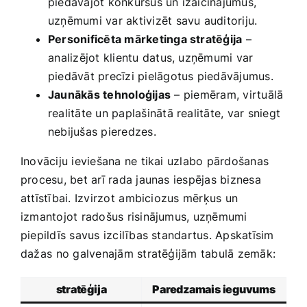
piedāvājot konkursus un izaicinājumus,
uzņēmumi var aktivizēt savu auditoriju.
Personificēta mārketinga stratēģija
–
⁣analizējot klientu datus, uzņēmumi ‍var
piedāvāt precīzi pielāgotus piedāvājumus.
Jaunākās tehnoloģijas
– ⁣piemēram, virtuālā
realitāte un paplašinātā realitāte,‌ var sniegt
nebijušas pieredzes.
Inovāciju ieviešana‌ ne tikai uzlabo pārdošanas
procesu, bet arī rada jaunas iespējas biznesa
attīstībai. Izvirzot⁣ ambiciozus mērķus un
izmantojot radošus risinājumus, uzņēmumi
piepildīs savus izcilības standartus. Apskatīsim
dažas⁢ no galvenajām stratēģijām tabulā zemāk:
stratēģija
Paredzamais ieguvums