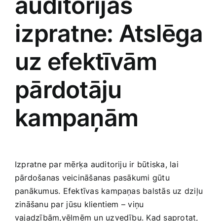
auditorijas
izpratne: Atslēga
uz efektīvām
pārdotāju
kampaņām
Izpratne par mērķa auditoriju ir būtiska, lai
pārdošanas veicināšanas pasākumi gūtu
panākumus.‌ Efektīvas kampaņas balstās uz dziļu
zināšanu par ⁢jūsu klientiem – viņu
vajadzībām,vēlmēm un uzvedību. Kad saprotat,