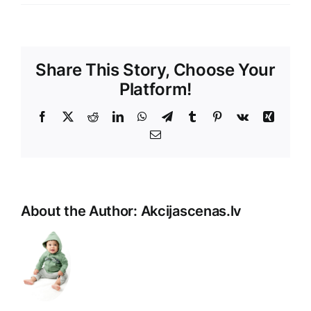
Share This Story, Choose Your
Platform!
Facebook
X
Reddit
LinkedIn
WhatsApp
Telegram
Tumblr
Pinterest
Vk
Xing
E-
Pasts
About the Author:
Akcijascenas.lv