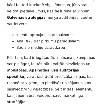
kādi faktori ietekmē viņu lēmumus, jūs varat
⁤veidot piedāvājumus, kas tieši runā ar viņiem.
Galvenās stratēģijas
mērķa auditorijas‌ izpētei
var ietvert:
klientu aptaujas un atsauksmes
Analītiku par⁢ pirkumu paradumiem
Sociālo mediju uzraudzību
Pēc tam, kad ir iegūtas ‌šīs zināšanas, kampaņas
var pielāgot, lai ⁢tās ⁤būtu vairāk pievilcīgas un
atbilstošas.
Apzinoties jūsu auditorijas
specifiku
, varat izstrādāt precīzākas ziņas, kas​
resonē ar viņiem, un piedāvāt risinājumus, kas
sasniedz viņu vajadzības. Šeit ir daži elementi,
⁣kas‌ jāņem vērā, veidojot savu mārketinga
stratēģiju: