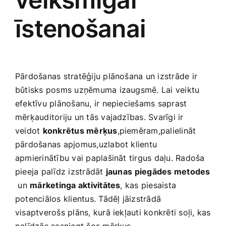
Smaržas, kosmētika
īstenošanai
Sports, tūrisms un atpūta
Pārdošanas stratēģiju plānošana un izstrāde ir
TV un Sadzīves tehnika
būtisks posms uzņēmuma izaugsmē. Lai ‌veiktu
efektīvu plānošanu, ir nepieciešams saprast
Zoo preces
mērķauditoriju un tās vajadzības.‍ Svarīgi ir
veidot
konkrētus mērķus
,piemēram,palielināt
pārdošanas apjomus,uzlabot‌ klientu
apmierinātību ​vai‍ paplašināt tirgus daļu. Radoša
pieeja palīdz izstrādāt‌
jaunas ⁣piegādes metodes
⁢ un
mārketinga aktivitātes
, kas piesaista
potenciālos ​klientus. Tādēļ jāizstrādā
visaptverošs plāns, kurā iekļauti konkrēti soļi, kas