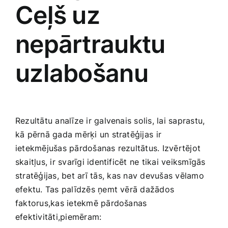
Ceļš ‍uz
nepārtrauktu
uzlabošanu
Rezultātu analīze ir galvenais solis, lai saprastu,
kā ​pērnā gada mērķi un stratēģijas ⁤ir
ietekmējušas pārdošanas rezultātus. Izvērtējot⁢
skaitļus, ir svarīgi identificēt ne tikai veiksmīgās
stratēģijas, bet arī tās,⁤ kas nav devušas vēlamo
efektu. Tas palīdzēs ņemt‌ vērā dažādos
faktorus,kas ietekmē ‌pārdošanas
efektivitāti,piemēram: