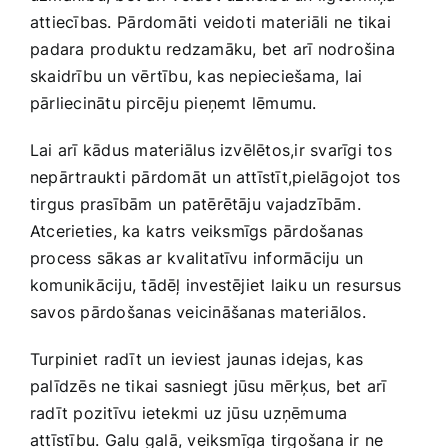
attiecības.⁣ Pārdomāti veidoti materiāli ne tikai
⁤padara produktu redzamāku, bet arī nodrošina
skaidrību un vērtību, kas nepieciešama, lai
pārliecinātu pircēju pieņemt ​lēmumu.
Lai arī kādus materiālus izvēlētos,ir svarīgi‍ tos
‌nepārtraukti pārdomāt un‍ attīstīt,pielāgojot tos
tirgus prasībām un‌ patērētāju ‌vajadzībām.
Atcerieties, ka⁤ katrs veiksmīgs pārdošanas
process sākas ar kvalitatīvu informāciju un
komunikāciju, tādēļ investējiet laiku un ⁢resursus
savos pārdošanas veicināšanas materiālos.
Turpiniet ⁣radīt un ieviest jaunas idejas, kas
palīdzēs⁣ ne tikai sasniegt jūsu mērķus, bet​ arī
radīt pozitīvu ietekmi uz jūsu uzņēmuma
‌attīstību. Galu galā, veiksmīga tirgošana ir ne