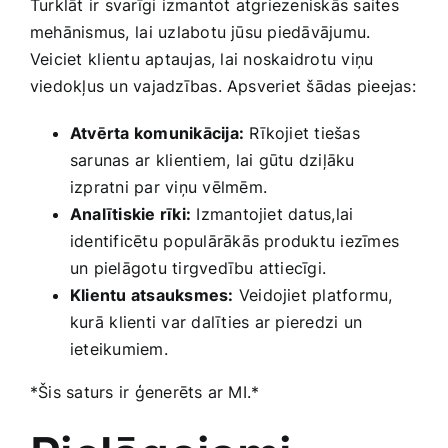
Turklāt ir svarīgi izmantot atgriezeniskās saites
mehānismus, ⁤lai uzlabotu jūsu piedāvājumu.
Veiciet⁤ klientu aptaujas, lai noskaidrotu viņu
viedokļus un‌ vajadzības. Apsveriet ‍šādas pieejas:
Atvērta komunikācija:
Rīkojiet tiešas
sarunas⁣ ar klientiem, ⁣lai gūtu dziļāku
izpratni par viņu vēlmēm.
Analītiskie rīki:
Izmantojiet datus,lai
‍identificētu ⁣populārākās produktu iezīmes‍
un pielāgotu tirgvedību attiecīgi.
Klientu atsauksmes:
Veidojiet platformu,
‍kurā ⁢klienti var dalīties⁢ ar pieredzi un
ieteikumiem.
*Šis saturs ir ģenerēts ar MI.*