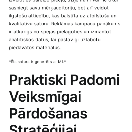
sasniegt ⁣savu mērķauditoriju, bet⁤ arī veidot
ilgstošu attiecību, kas‌ balstīta uz atbilstošu un
kvalitatīvu saturu. Reklāmas kampaņu panākums
ir atkarīgs no spējas pielāgoties un izmantot
analītiskos ​datus, lai pastāvīgi uzlabotu
‌piedāvātos materiālus.
*Šis saturs ​ir ģenerēts ar MI.*
Praktiski​ Padomi
Veiksmīgai
Pārdošanas
Stratēģijai