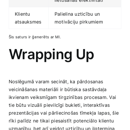
lietošanas efektivitāti
Klientu
Palielina uzticību ‌un
atsauksmes
motivāciju pirkumiem
Šis saturs ir ģenerēts ar MI.
Wrapping Up
Noslēgumā varam secināt, ka pārdosanas
veicināšanas materiāli ir būtiska ‌sastāvdaļa
ikvienam veiksmīgam tirgzinības⁢ procesam. Vai
⁢tie būtu‌ vizuāli pievilcīgi bukleti, interaktīvas
prezentācijas vai pārliecinošas tīmekļa lapas,‌ šie
rīki palīdz ne tikai piesaistīt potenciālo klientu
uzmanību, bet arī veidot uzticību un ilgtermiņa