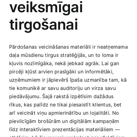
veiksmīgai
Medicīnas preces
tirgošanai
Mobilie telefoni, planšetdatori
Pakalpojumi
Pārdošanas⁣ veicināšanas materiāli ir ⁤neatņemama⁣
daļa mūsdienu tirgus stratēģijās, un to ‍loma ir
Pārtikas preces
kļuvis nozīmīgāka, nekā⁤ jebkad agrāk. Lai gan
pircēji kļūst arvien prasīgāki‍ un informētāki,
uzņēmumiem ir jāpievērš īpaša uzmanība tam, kā
Preces birojam
tie komunikē ar savu auditoriju un virza savu
piedāvājumu. Šajā rakstā izpētīsim ⁤dažādus
Preces pieaugušajiem
rīkus, kas‍ palīdz ne tikai piesaistīt klientus, bet
arī veicināt viņu apmierinātību un lojalitāti.⁣ No
pievilcīgām ⁢brošūrām un digitālām kampaņām
Rotaļlietas, bērnu preces
līdz interaktīviem prezentācijas materiāliem — ​