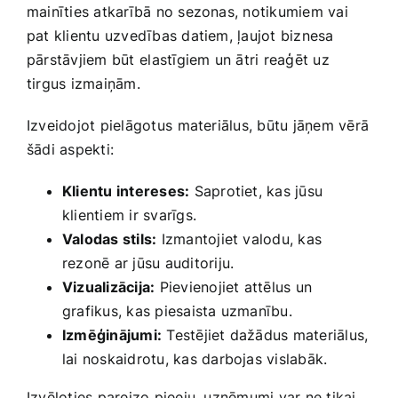
mainīties atkarībā no sezonas, notikumiem vai
pat klientu uzvedības datiem, ļaujot biznesa
pārstāvjiem būt⁣ elastīgiem un ātri reaģēt uz
tirgus izmaiņām.
Izveidojot pielāgotus ⁢materiālus, būtu jāņem vērā​
šādi aspekti:
Klientu ‍intereses:
Saprotiet, kas jūsu
klientiem ir svarīgs.
Valodas stils:
Izmantojiet valodu, kas
rezonē ar jūsu auditoriju.
Vizualizācija:
Pievienojiet attēlus un
grafikus,‌ kas piesaista uzmanību.
Izmēģinājumi:
Testējiet dažādus materiālus,
lai noskaidrotu, kas darbojas vislabāk.
Izvēloties pareizo pieeju, uzņēmumi var ne tikai