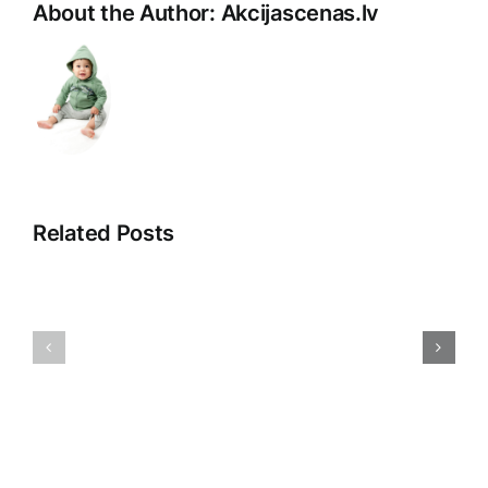
About the Author:
Akcijascenas.lv
Related Posts
Atklājot
Digitālā
noslēpumus:
reklāma:
Ceļojums
Iespējas
cauri
un
“”
izaicināju
pasaulē
mūsdienā