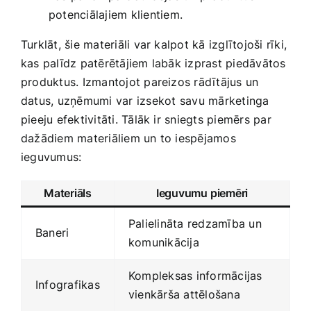
potenciālajiem klientiem.
Turklāt, šie materiāli var kalpot kā izglītojoši⁤ rīki,
kas palīdz patērētājiem labāk izprast piedāvātos
produktus. Izmantojot pareizos rādītājus un
datus, uzņēmumi var izsekot ⁢savu mārketinga
pieeju efektivitāti. Tālāk ir sniegts piemērs ​par
dažādiem materiāliem un to iespējamos‍
ieguvumus:
Materiāls
Ieguvumu piemēri
Palielināta redzamība un
Baneri
komunikācija
Kompleksas informācijas
Infografikas
vienkārša attēlošana