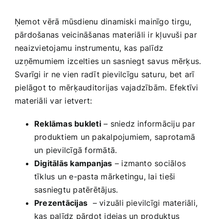
Ņemot vērā mūsdienu dinamiski mainīgo tirgu,
pārdošanas veicināšanas⁣ materiāli ir ​kļuvuši par
neaizvietojamu instrumentu, kas palīdz
⁣uzņēmumiem izcelties un sasniegt savus mērķus.
Svarīgi ir ne vien radīt‌ pievilcīgu saturu, bet arī
pielāgot to mērķauditorijas vajadzībām. Efektīvi
materiāli ​var ietvert:
Reklāmas bukleti
– sniedz informāciju par
produktiem un pakalpojumiem, saprotamā
un pievilcīgā formātā.
Digitālās kampanjas
– izmanto sociālos
tīklus un e-pasta mārketingu, lai tieši
sasniegtu patērētājus.
Prezentācijas
‍ – vizuāli pievilcīgi materiāli,
kas palīdz pārdot idejas ⁤un produktus