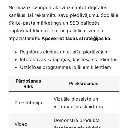
Ne mazāk ‌svarīgi ir aktīvi⁢ izmantot ⁢digitālos
kanālus, lai reklamētu‍ savu‌ piedāvājumu. Sociālie
tīkli,e-pasta mārketings un SEO⁤ palīdzēs
paplašināt klientu loku un palielināt zīmola
atpazīstamību.
Apsveriet tādas ‍stratēģijas kā:
Regulāras ​akcijas un atlaižu piedāvājumi
Interaktīvas kampaņas, kas iesaista klientus
Uzticības‍ programmas lojāliem klientiem
Pārdošanas
Priekšrocības
Rīks
Vizuāla piesaiste‌ un
Prezentācija
informācijas⁤ skaidrība
Demonstrē produkta
Video