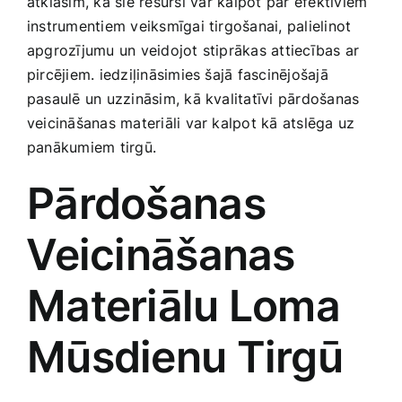
atklāsim, kā šie resursi ⁤var‌ kalpot par efektīviem
Smaržas, kosmētika
instrumentiem veiksmīgai tirgošanai, palielinot
apgrozījumu un veidojot stiprākas attiecības ar
pircējiem. iedziļināsimies šajā fascinējošajā
Sports, tūrisms un atpūta
pasaulē un uzzināsim, kā kvalitatīvi pārdošanas
veicināšanas materiāli var kalpot kā atslēga uz
TV un Sadzīves tehnika
panākumiem tirgū.
Pārdošanas
Zoo preces
⁣Veicināšanas
Materiālu Loma
Mūsdienu Tirgū