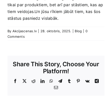
tikai par produktiem, bet arī par stāstiem, kas ap
tiem veidojas.Un jūsu rīkiem jābūt‍ tiem, kas šos
stāstus pasniedz vislabāk.
By
Akcijascenas.lv
|
28. oktobris, 2025.
|
Blog
|
0
Comments
Share This Story, Choose Your
Platform!
Facebook
X
Reddit
LinkedIn
WhatsApp
Telegram
Tumblr
Pinterest
Vk
Xing
E-
Pasts