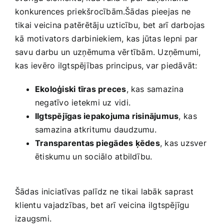
konkurences‌ priekšrocībām.Šādas pieejas ne
tikai veicina patērētāju uzticību, ⁤bet‌ arī darbojas
kā motivators darbiniekiem, kas ‌jūtas lepni par
savu⁤ darbu⁣ un uzņēmuma‌ vērtībām. Uzņēmumi,
kas ievēro ilgtspējības principus, var piedāvāt:
Ekoloģiski tīras preces
, kas samazina
negatīvo ietekmi uz vidi.
Ilgtspējīgas iepakojuma‌ risinājumus
, ⁣kas
samazina⁣ atkritumu daudzumu.
Transparentas‌ piegādes⁢ ķēdes
, ‍kas uzsver
ētiskumu⁣ un‍ sociālo atbildību.
Šādas ⁤iniciatīvas‌ palīdz ne⁣ tikai labāk saprast
⁤klientu vajadzības, bet arī veicina ilgtspējīgu
izaugsmi.