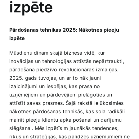
izpēte
Medicīnas preces
Mobilie telefoni, planšetdatori
Pārdošanas tehnikas ‌2025: Nākotnes‍ pieeju
izpēte
Pakalpojumi
Mūsdienu dinamiskajā biznesa ‍vidē,⁣ kur
inovācijas un tehnoloģijas attīstās nepārtraukti,
Pārtikas preces
pārdošana‌ piedzīvo revolucionāras ⁤izmaiņas.
⁢2025. gads tuvojas, un ar to nāk jauni
Preces birojam
‍izaicinājumi un iespējas, kas prasa no
uzņēmējiem un pārdevējiem pielāgoties un⁤
attīstīt savas prasmes.‍ Šajā rakstā ielūkosimies
Preces pieaugušajiem
nākotnes pārdošanas tehnikās, kas⁤ sola radikāli
mainīt‍ pieeju ⁤klientu apkalpošanai un ​darījumu
Rotaļlietas, bērnu preces
⁤slēgšanai. Mēs izpētīsim jaunākās tendences,
rīkus un ⁢stratēģijas, kas palīdzēs uzņēmumiem ne