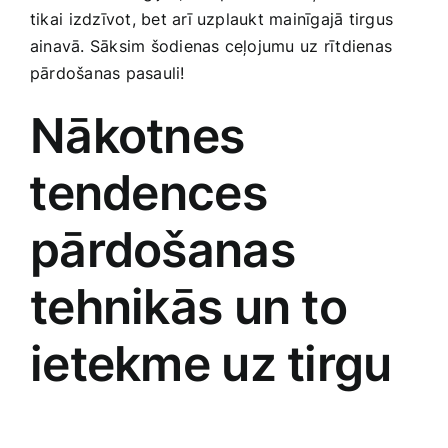
tikai ⁢izdzīvot, ​bet arī uzplaukt mainīgajā tirgus
Smaržas, kosmētika
ainavā. Sāksim šodienas ceļojumu uz ⁣rītdienas ​
pārdošanas‍ pasauli!
Sports, tūrisms un atpūta
Nākotnes
TV un Sadzīves tehnika
⁣tendences
Zoo preces
pārdošanas
tehnikās un to
ietekme uz tirgu