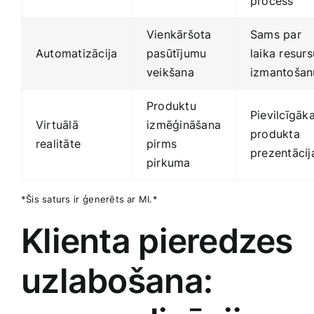
process
Vienkāršota
Sams par
Automatizācija
pasūtījumu
laika resurs
veikšana
izmantošan
Produktu
Pievilcīgāk
Virtuālā
⁤izmēģināšana
produkta​
realitāte
pirms
prezentācij
pirkuma
*Šis saturs⁤ ir ⁤ģenerēts ar MI.*
Klienta pieredzes
uzlabošana: