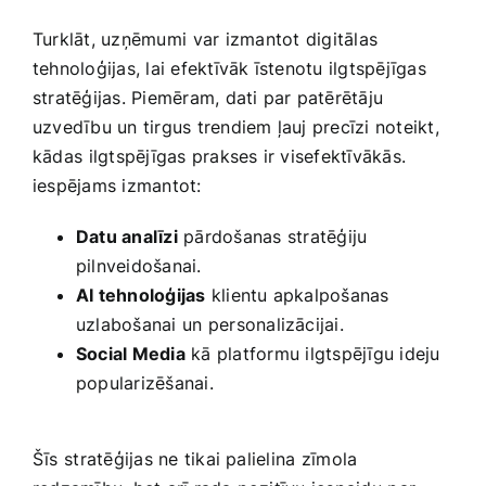
Turklāt, ​uzņēmumi⁢ var ⁤izmantot ​digitālas⁤
tehnoloģijas, ​lai efektīvāk īstenotu ilgtspējīgas
‍stratēģijas. Piemēram, dati par patērētāju
uzvedību un tirgus trendiem ļauj precīzi noteikt,
kādas ⁤ilgtspējīgas prakses‌ ir visefektīvākās.
iespējams izmantot:
Datu analīzi
​pārdošanas⁣ stratēģiju
pilnveidošanai.
AI tehnoloģijas
klientu apkalpošanas
uzlabošanai⁤ un personalizācijai.
Social Media
kā platformu ⁤ilgtspējīgu‍ ideju‌
popularizēšanai.
Šīs ⁤stratēģijas ne tikai palielina ⁢zīmola