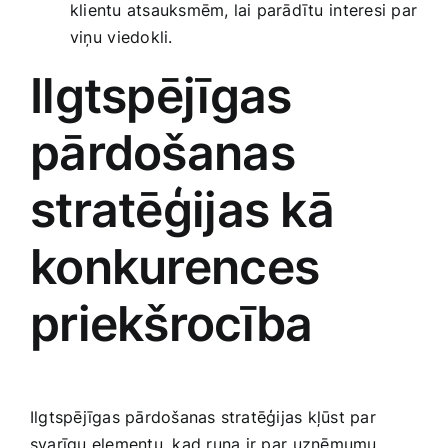
klientu atsauksmēm, lai ‌parādītu⁢ interesi par
viņu ⁤viedokli.
Ilgtspējīgas
pārdošanas
stratēģijas kā‍
konkurences
priekšrocība
Ilgtspējīgas pārdošanas stratēģijas kļūst par
svarīgu elementu, kad runa ⁢ir par⁣ uzņēmumu