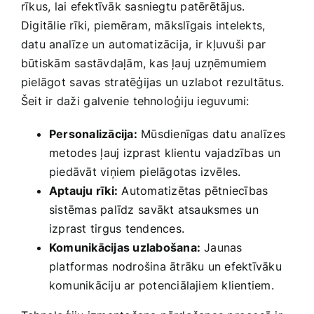
rīkus, lai efektīvāk sasniegtu patērētājus.
Digitālie ‌rīki, piemēram, ​mākslīgais‍ intelekts,
datu analīze​ un ‌automatizācija, ir kļuvuši par
būtiskām sastāvdaļām,‌ kas ‌ļauj ‌uzņēmumiem⁤
pielāgot⁤ savas stratēģijas un uzlabot rezultātus.⁣
Šeit ir daži⁤ galvenie tehnoloģiju ieguvumi:
Personalizācija:
Mūsdienīgas ​datu analīzes
⁣metodes⁣ ļauj izprast klientu ⁣vajadzības ⁢un
piedāvāt viņiem⁣ pielāgotas izvēles.
Aptauju‍ rīki:
Automatizētas pētniecības
‌sistēmas palīdz ⁣savākt atsauksmes un
izprast tirgus ‌tendences.
Komunikācijas uzlabošana:
Jaunas‌
platformas nodrošina ātrāku un efektīvāku
komunikāciju ar ​potenciālajiem klientiem.