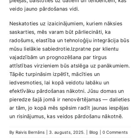
pieejas, balstoties uz datiem un⁢ tendencēm, kas⁢
veido jauno pārdošanas vidi.
Neskatoties⁣ uz izaicinājumiem, ​kuriem nāksies
saskarties, mēs varam ‌būt pārliecināti, ka
radošums, elastība‍ un tehnoloģiju integrācija būs
mūsu lielākie sabiedrotie.Izpratne ⁤par klientu
vajadzībām un prognozēšana ⁢par tirgus
attīstības virzieniem būs ⁤atslēga⁣ uz panākumiem.
Tāpēc ‍turpināsim ‌izpētīt, ​mācīties ⁣un ​
iedvesmoties, lai⁢ kopā veidotu labāku ⁤un
efektīvāku pārdošanas nākotni. Jūsu domas ‍un
pieredze šajā‌ jomā ⁤ir ‌nenovērtējamas — dalieties
ar tām, jo kopā mēs spēsim radīt jaunas iespējas
un ⁣risinājumus, kas ‌veidos pārdošanu nākotnē.
By
Raivis Bernāns
|
3. augusts, 2025.
|
Blog
|
0 Comments