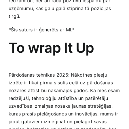
redzamību, bet arī ‌rada pozitīvu iespaidu ⁣par
uzņēmumu, kas galu ⁤galā stiprina​ tā pozīcijas⁤
tirgū.
*Šis ‍saturs ir ‍ģenerēts ⁣ar MI.*
To wrap It Up
Pārdošanas tehnikas 2025: Nākotnes ‌pieeju
izpēte ir ⁤tikai pirmais solis ceļā uz pārdošanas
nozares attīstību​ nākamajos gados. Kā ​mēs esam
redzējuši, tehnoloģiju ⁤attīstība un⁢ patērētāju
uzvedības izmaiņas nosaka jaunas‍ stratēģijas,
kuras‌ prasīs pielāgošanos ‍un inovācijas. mums⁤ ir
jābūt gataviem izmēģināt un⁢ pielāgot savas