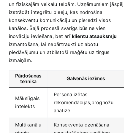
un ⁣fiziskajām veikalu telpām.‌ Uzņēmumiem jāspēj
izstrādāt integrētu pieeju, kas nodrošina‌
konsekventu komunikāciju un pieredzi visos⁣
kanālos.⁢ Šajā⁤ procesā svarīgs būs ne ​vien
inovāciju ieviešana, ⁤bet arī
klientu atsauksmju
izmantošana, lai nepārtraukti uzlabotu
piedāvājumu ⁢un ⁣atbilstoši⁢ reaģētu uz⁣ tirgus
izmaiņām.
Pārdošanas
Galvenās iezīmes
tehnika
Personalizētas
Mākslīgais
rekomendācijas,prognožu
⁢intelekts
analīze
Multikanālu‌
Konsekventa ​dzenāšana
pieeja
caur dažādiem kanāliem