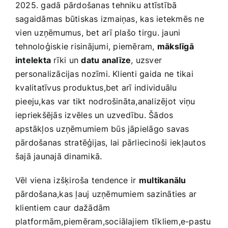
2025. gadā pārdošanas tehniku attīstībā⁢
sagaidāmas būtiskas‌ izmaiņas, kas ietekmēs ne
⁤vien uzņēmumus, bet arī ‍plašo tirgu. jauni‍
tehnoloģiskie‌ risinājumi, ⁣piemēram,
mākslīgā
intelekta
rīki un
datu analīze
, uzsver
personalizācijas ⁤nozīmi. Klienti gaida ne ⁤tikai
⁢kvalitatīvus produktus,bet ⁢arī individuālu
pieeju,kas var​ tikt nodrošināta,analizējot ⁢viņu
iepriekšējās izvēles un uzvedību. Šādos
apstākļos uzņēmumiem būs jāpielāgo savas
pārdošanas ‍stratēģijas, lai ​pārliecinoši iekļautos
‍šajā‌ jaunajā dinamikā.
Vēl viena izšķiroša tendence⁢ ir
multikanālu
pārdošana,kas ļauj uzņēmumiem sazināties ar
klientiem caur dažādām
platformām,piemēram,sociālajiem⁣ tīkliem,e-pastu