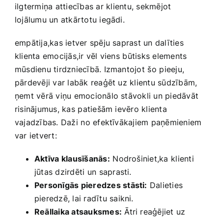
ilgtermiņa attiecības ‌ar ⁢klientu, sekmējot ​
lojālumu un atkārtotu iegādi.
empātija,kas ietver spēju saprast ​un dalīties
klienta emocijās,ir vēl viens ⁣būtisks elements​
mūsdienu ‌tirdzniecībā. Izmantojot ⁤šo⁣ pieeju,⁢
pārdevēji var labāk reaģēt uz klientu sūdzībām,
ņemt vērā viņu emocionālo‍ stāvokli​ un piedāvāt
risinājumus, kas ⁤patiešām ievēro klienta
vajadzības. Daži ⁢no efektīvākajiem paņēmieniem
var‍ ietvert:
Aktīva⁤ klausīšanās:
⁤Nodrošiniet,ka⁤ klienti
jūtas dzirdēti‍ un ⁢saprasti.
Personīgās ​pieredzes stāsti:
Dalieties⁤
pieredzē, lai radītu saikni.
Reāllaika ‌atsauksmes:
Ātri reaģējiet⁤ uz