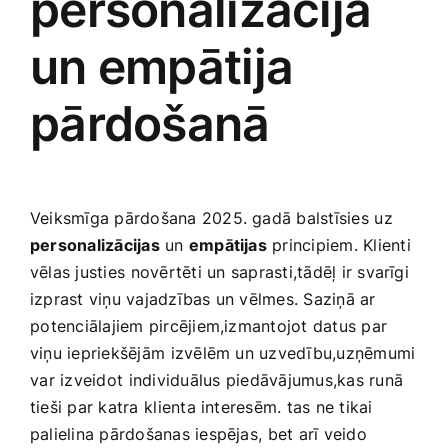
personalizācija
un ‍empātija
pārdošanā
Veiksmīga pārdošana‌ 2025. gadā balstīsies⁢ uz
personalizācijas
un
empātijas
principiem. Klienti
vēlas justies⁤ novērtēti ⁣un‍ saprasti,tādēļ ir svarīgi
izprast viņu vajadzības un vēlmes. Saziņā ar
⁢potenciālajiem pircējiem,izmantojot datus par
viņu iepriekšējām⁢ izvēlēm un uzvedību,uzņēmumi
⁢var izveidot⁣ individuālus ⁢piedāvājumus,kas runā
tieši par katra ⁢klienta interesēm. tas ne tikai
palielina pārdošanas iespējas,⁤ bet arī veido ​