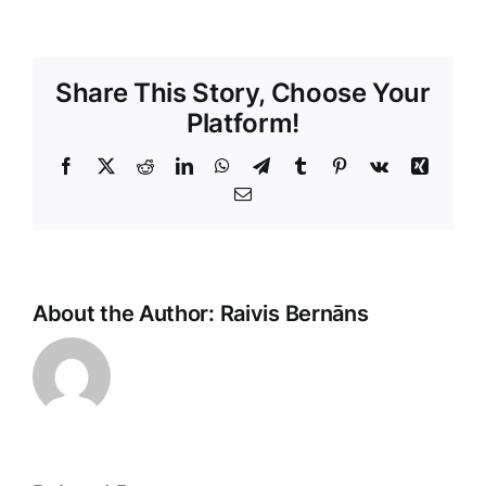
Share This Story, Choose Your
Platform!
Facebook
X
Reddit
LinkedIn
WhatsApp
Telegram
Tumblr
Pinterest
Vk
Xing
E-
Pasts
About the Author:
Raivis Bernāns