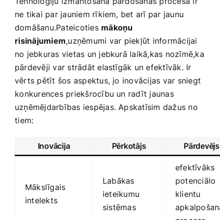
Tehnoloģiju izmantošana pārdošanas procesā ‌ir
ne tikai par jauniem rīkiem, bet arī par jaunu
domāšanu.Pateicoties
mākoņu
⁤risinājumiem
,uzņēmumi⁤ var piekļūt informācijai
no jebkuras vietas un jebkurā laikā,kas nozīmē,ka
pārdevēji var strādāt ‌elastīgāk un efektīvāk. ‌Ir
vērts pētīt šos ‌aspektus, jo ‍inovācijas var sniegt
⁣konkurences priekšrocību un ‌radīt jaunas
uzņēmējdarbības iespējas.‍ Apskatīsim dažus no
⁢tiem:
Inovācija
Pērkotājs
Pārdevējs
efektīvāks
Labākas
potenciālo
Mākslīgais
ieteikumu ​
klientu
intelekts
sistēmas
apkalpošan