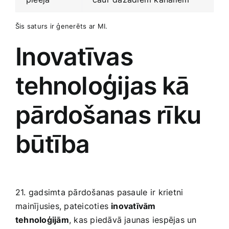
Šis saturs ir ģenerēts ⁣ar⁤ MI.
Inovatīvas
tehnoloģijas ⁣kā
pārdošanas rīku
būtība
21. gadsimta pārdošanas pasaule ir⁣ krietni
⁣mainījusies, pateicoties
inovatīvām‍
tehnoloģijām
, kas piedāvā ‍jaunas iespējas‍ un