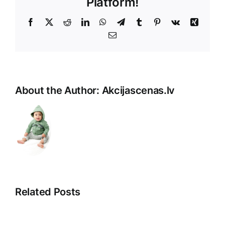
Platform!
Facebook
X
Reddit
LinkedIn
WhatsApp
Telegram
Tumblr
Pinterest
Vk
Xing
E-
Pasts
About the Author:
Akcijascenas.lv
Related Posts