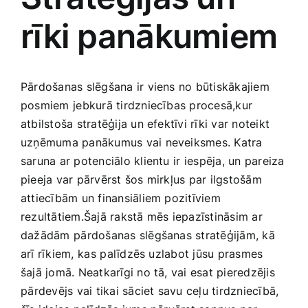
rīki panākumiem
Jaunākie pārdevēji
Grāmatas
Pirktākās preces
Gudrā māja
Pārdošanas slēgšana ir ‍viens no ‌būtiskākajiem
posmiem⁢ jebkurā tirdzniecības procesā,kur
Raksti
atbilstoša stratēģija un efektīvi rīki var noteikt
Mājai un remontam
uzņēmuma panākumus vai neveiksmes. Katra
saruna ar potenciālo klientu ir ⁣iespēja, un pareiza
Mājražotājiem
pieeja var​ pārvērst šos mirkļus par ilgstošām
attiecībām un finansiāliem pozitīviem
‌rezultātiem.Šajā rakstā mēs iepazīstināsim‍ ar‌
Mājsaimniecības preces
dažādām⁣ pārdošanas slēgšanas stratēģijām, kā
arī rīkiem, ⁣kas ⁣palīdzēs uzlabot ​jūsu prasmes
Mēbeles un interjers
šajā jomā. ‌Neatkarīgi​ no tā, vai esat pieredzējis
⁤pārdevējs vai tikai ‍sāciet savu ceļu tirdzniecībā,