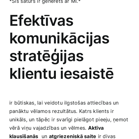
*Šis ⁣saturs ⁣ir ģenerēts ar MI.*
Efektīvas
komunikācijas
stratēģijas
klientu ⁤iesaistē
ir būtiskas, lai veidotu ilgstošas attiecības un⁣
panāktu ⁣vēlamos rezultātus.‍ Katrs klients ir
unikāls,‌ un tāpēc ir svarīgi ‍pielāgot ‍pieeju, ņemot
vērā viņu‍ vajadzības un ‌vēlmes.‌
Aktīva
klausīšanās
‍ un
atgriezeniskā saite
ir divas