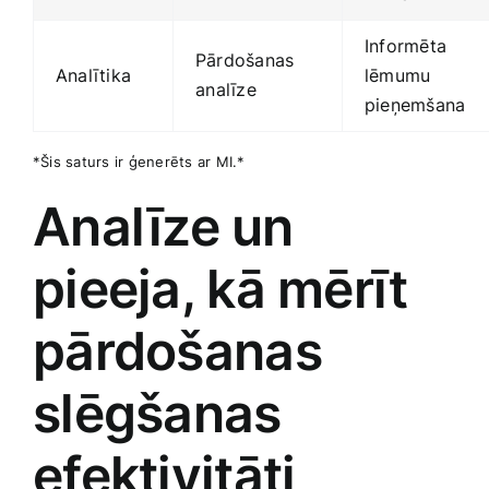
Informēta
Pārdošanas
Analītika
lēmumu
⁣analīze
pieņemšana
*Šis saturs ir ģenerēts ar⁤ MI.*
Analīze⁤ un
pieeja, ‌kā‌ mērīt ​
pārdošanas
slēgšanas
efektivitāti