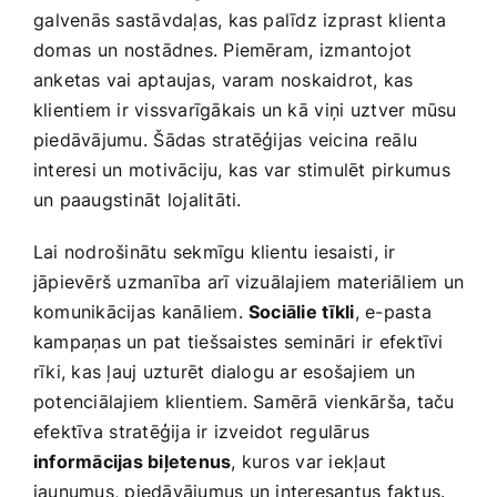
⁢galvenās sastāvdaļas, kas ​palīdz‍ izprast klienta
domas⁣ un⁢ nostādnes. Piemēram, ⁢izmantojot
anketas vai aptaujas, ⁤varam noskaidrot, kas
klientiem​ ir vissvarīgākais un kā ⁤viņi ⁣uztver mūsu
piedāvājumu. ⁤Šādas stratēģijas veicina⁢ reālu
interesi un motivāciju, kas var​ stimulēt pirkumus
un paaugstināt ⁢lojalitāti.
Lai nodrošinātu sekmīgu​ klientu iesaisti, ir
jāpievērš uzmanība ⁤arī vizuālajiem materiāliem un
komunikācijas ⁢kanāliem.
Sociālie⁤ tīkli
, e-pasta
kampaņas ​un pat tiešsaistes semināri ir efektīvi
rīki, kas ļauj uzturēt dialogu ar esošajiem⁣ un
potenciālajiem klientiem.‍ Samērā vienkārša, ‌taču
efektīva ⁢stratēģija ir izveidot regulārus ‌
informācijas biļetenus
, ⁢kuros var iekļaut
jaunumus, piedāvājumus un⁣ interesantus faktus.