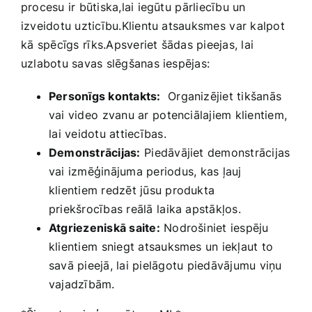
procesu ir būtiska,lai iegūtu⁢ pārliecību un ​
izveidotu uzticību.Klientu atsauksmes ⁣var kalpot
kā⁣ spēcīgs⁢ rīks.Apsveriet šādas pieejas, lai
uzlabotu savas slēgšanas iespējas:
Personīgs kontakts:
‌ Organizējiet‌ tikšanās
‍vai video ⁤zvanu‍ ar ⁢potenciālajiem klientiem,
⁣lai veidotu attiecības.
Demonstrācijas:
⁤Piedāvājiet demonstrācijas
vai izmēģinājuma periodus, ⁣kas ļauj
klientiem redzēt jūsu produkta
‍priekšrocības reālā⁣ laika apstākļos.
Atgriezeniskā saite:
Nodrošiniet‍ iespēju
klientiem ⁢sniegt atsauksmes un iekļaut to
‌savā pieejā,​ lai pielāgotu ⁢piedāvājumu viņu
vajadzībām.