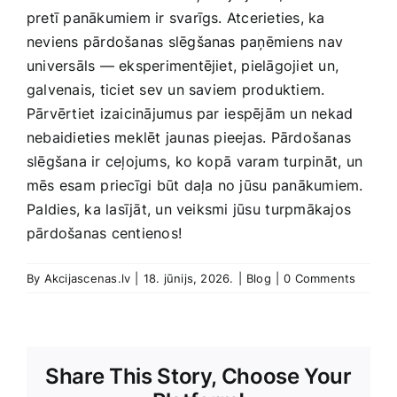
‍pretī panākumiem ir svarīgs. Atcerieties, ka
‌neviens pārdošanas slēgšanas paņēmiens nav
universāls — eksperimentējiet, pielāgojiet un,
galvenais, ticiet sev un saviem produktiem.
Pārvērtiet izaicinājumus par ⁢iespējām un nekad
nebaidieties ​meklēt jaunas pieejas. Pārdošanas
slēgšana ir ceļojums, ⁤ko kopā ⁢varam turpināt, un
mēs esam ⁢priecīgi būt daļa no jūsu⁤ panākumiem.
⁢Paldies, ka lasījāt, un veiksmi ​jūsu ⁢turpmākajos
pārdošanas centienos!
By
Akcijascenas.lv
|
18. jūnijs, 2026.
|
Blog
|
0 Comments
Share This Story, Choose Your