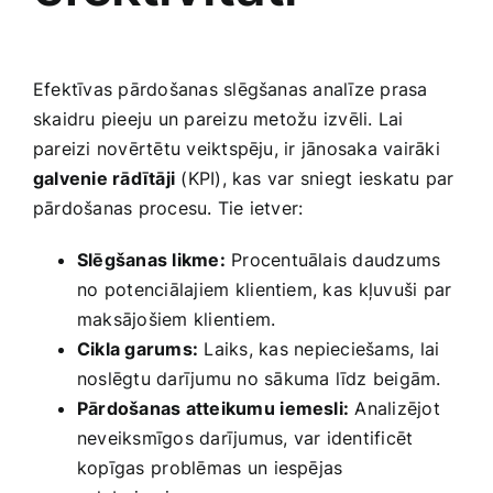
Efektīvas pārdošanas slēgšanas‍ analīze prasa
skaidru pieeju un pareizu metožu izvēli. Lai⁢
pareizi novērtētu veiktspēju, ir jānosaka ​vairāki ​
galvenie rādītāji
(KPI), kas var sniegt⁤ ieskatu par
pārdošanas ‌procesu. Tie ‍ietver:
Slēgšanas likme:
Procentuālais daudzums
⁢no potenciālajiem ⁣klientiem, kas ⁢kļuvuši par‍
maksājošiem klientiem.
Cikla garums:
Laiks, kas⁢ nepieciešams, lai ​
noslēgtu​ darījumu no sākuma līdz beigām.
Pārdošanas atteikumu⁣ iemesli:
Analizējot
neveiksmīgos darījumus, var identificēt
kopīgas ⁣problēmas un⁣ iespējas