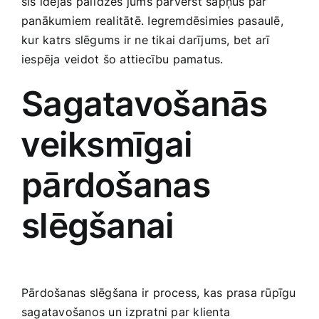
šīs idejas palīdzēs jums pārvērst sapņus par
Medicīnas preces
panākumiem realitātē. Iegremdēsimies pasaulē,
⁤kur katrs slēgums ir ne tikai darījums, bet arī
Mobilie telefoni, planšetdatori
iespēja veidot šo attiecību pamatus.
Sagatavošanās
Pakalpojumi
⁣veiksmīgai
Pārtikas preces
pārdošanas
Preces birojam
slēgšanai
Preces pieaugušajiem
Rotaļlietas, bērnu preces
Pārdošanas slēgšana ir process, kas prasa rūpīgu
sagatavošanos un⁣ izpratni par klienta