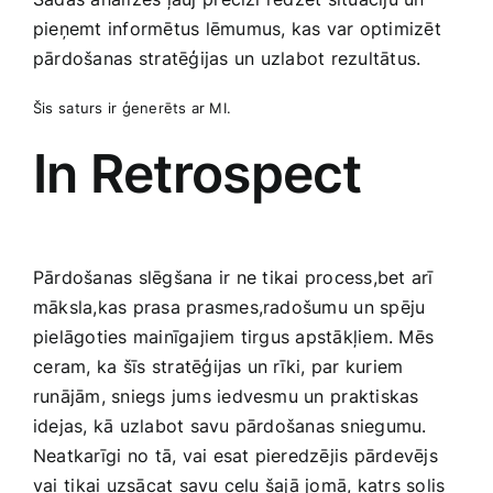
pieņemt informētus lēmumus, kas var optimizēt
pārdošanas ⁤stratēģijas⁤ un uzlabot rezultātus.
Šis⁢ saturs ir ģenerēts ar MI.
In Retrospect
Pārdošanas slēgšana ⁣ir ne​ tikai process,bet​ arī⁢
māksla,kas prasa prasmes,radošumu ⁤un ​spēju
pielāgoties mainīgajiem tirgus apstākļiem. Mēs
⁤ceram, ⁤ka šīs stratēģijas un rīki, par kuriem
runājām, sniegs ​jums iedvesmu un ⁣praktiskas⁣
idejas, kā ‍uzlabot savu pārdošanas sniegumu.
Neatkarīgi ⁣no tā, vai ‍esat pieredzējis pārdevējs
vai⁤ tikai uzsācat savu ceļu šajā jomā, katrs‌ solis