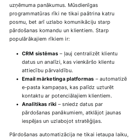
uzņēmuma panākumus.‌ Mūsdienīgas ​
programmatūras⁤ rīki ne tikai paātrina katru
posmu, bet arī uzlabo ⁤komunikāciju⁢ starp
pārdošanas komandu un klientiem. Starp⁣
populārākajiem rīkiem ir:
CRM sistēmas
– ​ļauj centralizēt⁢ klientu
datus un analīzi, kas vienkāršo klientu
attiecību pārvaldību.
Email mārketinga platformas
– automatizē
e-pasta ​kampaņas, kas palīdz uzturēt‌
kontaktu ar potenciālajiem klientiem.
Analītikas rīki
– sniedz datus ⁣par
pārdošanas panākumiem, atklājot jaunas
iespējas ‍un uzlabojot ‌stratēģijas.
Pārdošanas​ automatizācija​ ne tikai ietaupa laiku,