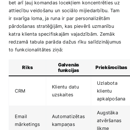
bet ‍arī ​ļauj komandas locekļiem ⁢koncentrēties uz
‍attiecību veidošanu un sociālo mijiedarbību. Tam
ir svarīga loma, ja ‌runa ir par personalizētām
‌pārdošanas stratēģijām, kas pievērš⁤ uzmanību
katra klienta specifiskajām vajadzībām. Zemāk
redzamā ‍tabula parāda dažus rīku ⁣salīdzinājumus​
to funkcionalitātes ziņā:
Galvenās
Rīks
Priekšrocības
funkcijas
Uzlabota
Klientu datu
CRM
klientu
uzskaites
apkalpošana
Augstāka
Email
Automatizētas
atvēršanas
mārketings
​kampaņas
likme