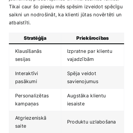
Tikai⁣ caur šo pieeju mēs spēsim izveidot spēcīgu
saikni un nodrošināt, ka klienti jūtas novērtēti un
atbalstīti.⁤
Stratēģija
Priekšrocības
Klausīšanās
Izpratne par klientu⁢
sesijas
vajadzībām
Interaktīvi
Spēja veidot
pasākumi
savienojumus
Personalizētas
Augstāka ⁢klientu
kampaņas
iesaiste
Atgriezeniskā
Produktu uzlabošana
saite