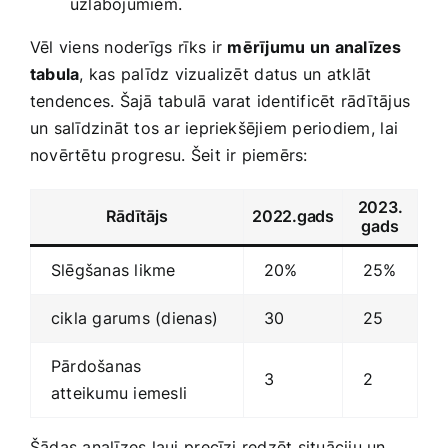
uzlabojumiem.
Vēl viens noderīgs rīks ir
mērījumu ⁤un analīzes
tabula
, kas​ palīdz vizualizēt⁣ datus un⁤ atklāt
tendences. Šajā tabulā varat identificēt rādītājus​
un salīdzināt tos ar iepriekšējiem periodiem, ⁢lai
novērtētu progresu. Šeit ir piemērs:
2023.
Rādītājs
2022.gads
gads
Slēgšanas likme
20%
25%
cikla garums (dienas)
30
25
Pārdošanas
3
2
‍atteikumu iemesli
Šādas​ analīzes ļauj ⁤precīzi redzēt situāciju un