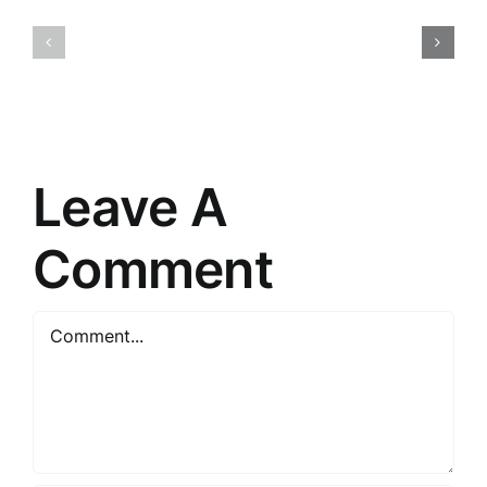
Tirdzniec
Meistarība
psiholoģij
Pārdošanā:
Atklājot
Argumentācijas
patērētāj
Noslēpumi
prātu
Leave A
Comment
Comment