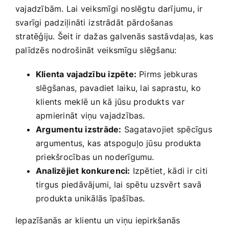
vajadzībām. Lai ‍veiksmīgi noslēgtu⁣ darījumu, ir
Smaržas, kosmētika
svarīgi padziļināti⁤ izstrādāt⁢ pārdošanas
stratēģiju. ‍Šeit ​ir dažas galvenās sastāvdaļas, kas
Sports, tūrisms un atpūta
palīdzēs‍ nodrošināt veiksmīgu⁤ slēgšanu:
Klienta vajadzību izpēte:
Pirms jebkuras
TV un Sadzīves tehnika
slēgšanas, pavadiet laiku, lai saprastu,‍ ko‍
klients meklē un kā jūsu produkts​ var
Zoo preces
apmierināt viņu⁤ vajadzības.
Argumentu izstrāde:
Sagatavojiet spēcīgus
argumentus, kas atspoguļo jūsu⁣ produkta⁢
priekšrocības un noderīgumu.
Analizējiet konkurenci:
Izpētiet, ‍kādi ir citi
tirgus piedāvājumi, lai⁢ spētu‍ uzsvērt savā
produkta⁤ unikālās‌ īpašības.
Iepazīšanās ar⁢ klientu un viņu iepirkšanās