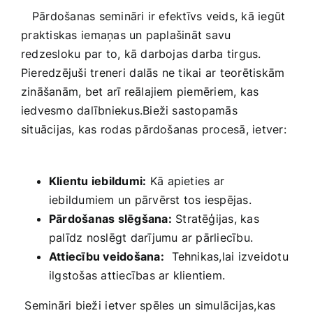
‌ ‍ ⁤ Pārdošanas semināri ir efektīvs veids, kā iegūt
⁢praktiskas ⁢iemaņas un paplašināt savu
redzesloku par to, kā darbojas darba tirgus.
Pieredzējuši treneri⁣ dalās ne tikai ar teorētiskām⁤
zināšanām,​ bet arī reālajiem piemēriem, ‍kas⁢
iedvesmo dalībniekus.Bieži sastopamās
situācijas, kas rodas pārdošanas procesā, ietver:
Klientu iebildumi:
Kā ⁢apieties ar
iebildumiem un ‍pārvērst tos iespējas.
Pārdošanas slēgšana:
Stratēģijas, kas
palīdz noslēgt darījumu ar pārliecību.
Attiecību veidošana:
⁢ Tehnikas,lai izveidotu
ilgstošas‌ attiecības ar klientiem.
⁢ Semināri bieži⁤ ietver ⁢spēles un simulācijas,kas