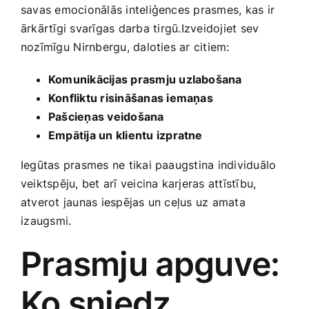
savas emocionālās inteliģences prasmes, kas ir
ārkārtīgi svarīgas darba ⁢tirgū.Izveidojiet sev
nozīmīgu ⁤Nirnbergu, daloties ar ​citiem: ⁢
Komunikācijas prasmju uzlabošana
Konfliktu risināšanas iemaņas
Pašcieņas veidošana
Empātija un‍ klientu izpratne
Iegūtas prasmes ne tikai paaugstina individuālo
veiktspēju, bet arī veicina karjeras attīstību,‌
atverot jaunas iespējas un ceļus uz amata
⁤izaugsmi.
Prasmju ⁣apguve:⁣
Ko sniedz