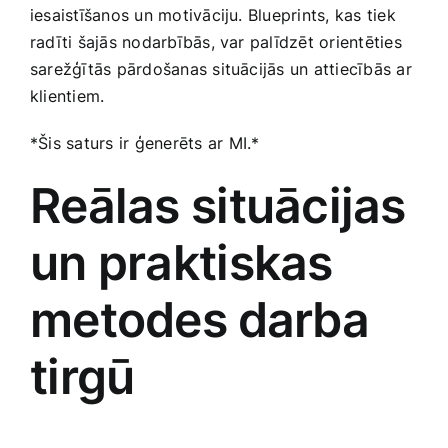
iesaistīšanos un motivāciju. Blueprints, kas tiek​
radīti​ šajās nodarbībās, var palīdzēt orientēties
sarežģītās pārdošanas situācijās un attiecībās ar
klientiem.
*Šis saturs ir‍ ģenerēts ar ⁤MI.*
Reālas situācijas
un praktiskas
metodes⁤ darba
tirgū