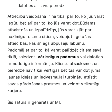
‌daloties ar⁢ savu ‍pieredzi.
Attiecību veidošana ir ne tikai ⁤par‌ to, ko jūs varat
iegūt,‍ bet arī par​ to, ‌ko jūs varat dot.Būdams
atbalstošs un izpalīdzīgs, jūs varat kļūt​ par​
nozīmīgu resursu citiem, veidojot ilgstošas
attiecības, kas sniegs abpusēju labumu.
Padomājiet‍ par to, kā varat palīdzēt citiem savā ​
tīklā, sniedzot ⁤
vērienīgus padomus
vai ‍daloties‌
ar noderīgu informāciju. ⁣Klientu atsauksmes un
pieredze nav tikai vērtīgas,bet ⁢tās var dot jums
jaunas idejas un iedvesmu,lai turpinātu attīstīt
savas pārdošanas prasmes un veidot veiksmīgu
karjeru.
Šis⁢ saturs ir ģenerēts ar MI.