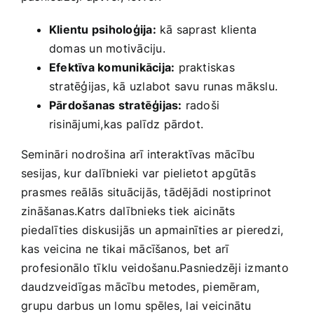
Klientu psiholoģija:
kā saprast klienta
domas un motivāciju.
Efektīva komunikācija:
praktiskas
stratēģijas, kā uzlabot​ savu runas mākslu.
Pārdošanas stratēģijas:
radoši
risinājumi,kas ‍palīdz⁣ pārdot.
Semināri nodrošina⁣ arī interaktīvas mācību
sesijas, kur‌ dalībnieki var pielietot apgūtās
prasmes reālās situācijās, tādējādi‌ nostiprinot
zināšanas.Katrs dalībnieks tiek aicināts
piedalīties diskusijās ⁢un apmainīties ar pieredzi,
kas veicina ​ne tikai mācīšanos, bet arī
profesionālo tīklu ⁢veidošanu.Pasniedzēji izmanto
daudzveidīgas mācību metodes, piemēram,
⁢grupu darbus ⁣un lomu spēles, ​lai ​veicinātu