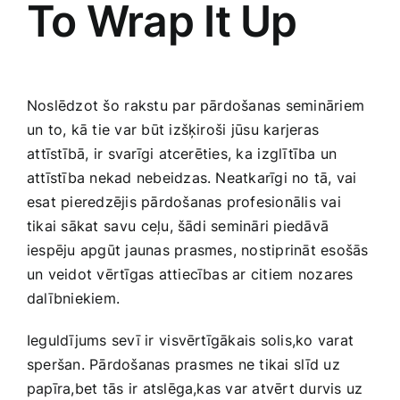
To Wrap It ​Up
Noslēdzot šo⁢ rakstu ‍par pārdošanas semināriem
un to, kā tie var‍ būt ‍izšķiroši⁣ jūsu‍ karjeras
⁣attīstībā, ir svarīgi atcerēties, ka⁢ izglītība un
attīstība nekad nebeidzas. ​Neatkarīgi no‌ tā, vai
esat pieredzējis pārdošanas profesionālis vai
tikai sākat ⁣savu ⁤ceļu, šādi semināri ‍piedāvā
iespēju apgūt jaunas prasmes, nostiprināt esošās
‍un veidot vērtīgas attiecības ar citiem ⁣nozares
dalībniekiem.
Ieguldījums sevī ir ⁤visvērtīgākais solis,ko varat
speršan. Pārdošanas ​prasmes ne tikai⁣ slīd uz
papīra,bet tās ir⁤ atslēga,kas var atvērt durvis‍ uz