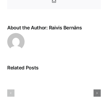
E-
Pasts
About the Author:
Raivis Bernāns
Related Posts
Veikala
Dropshipp
klientu
2025:
apkalpošana:
Nākotnes
māksla
Tirdzniec
un