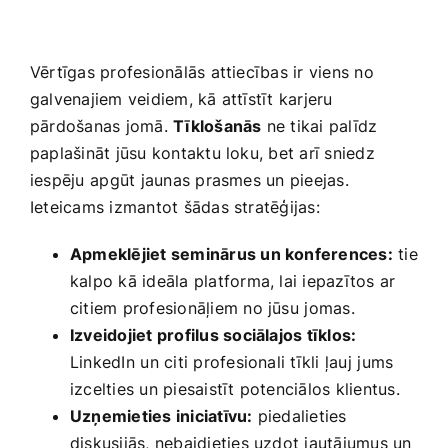
Vērtīgas profesionālās attiecības ir ‌viens no
‍galvenajiem veidiem, ‍kā attīstīt karjeru⁤
pārdošanas jomā.
Tīklošanās
ne tikai palīdz
paplašināt jūsu kontaktu ‍loku, bet arī sniedz
iespēju⁢ apgūt jaunas prasmes un pieejas.
Ieteicams izmantot šādas stratēģijas:
Apmeklējiet seminārus un‌ konferences:
tie
kalpo kā ideāla platforma, lai iepazītos ar‌
citiem profesionāļiem no jūsu ⁣jomas.
Izveidojiet ‍profilus sociālajos tīklos:
LinkedIn⁣ un citi ‌profesionali tīkli ļauj ⁣jums
izcelties un piesaistīt‍ potenciālos klientus.
Uzņemieties iniciatīvu:
piedalieties⁢
diskusijās, nebaidieties uzdot jautājumus un