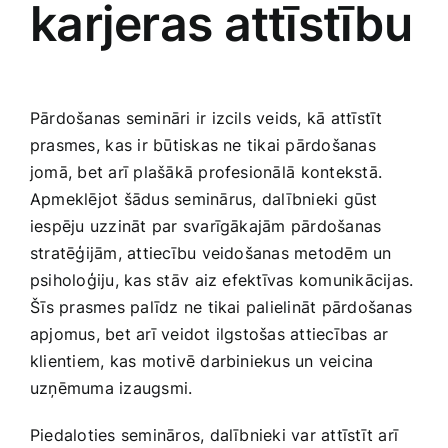
karjeras attīstību
Pārdošanas semināri ir izcils​ veids, kā attīstīt
prasmes,⁢ kas ir ​būtiskas ne​ tikai pārdošanas
jomā, bet ‍arī plašākā profesionālā⁤ kontekstā.
Apmeklējot šādus seminārus,⁣ dalībnieki gūst
iespēju uzzināt par svarīgākajām pārdošanas
stratēģijām,​ attiecību veidošanas‍ metodēm un
psiholoģiju, kas stāv ⁣aiz ‌efektīvas komunikācijas.
⁣Šīs prasmes palīdz ne tikai ​palielināt pārdošanas
apjomus, bet arī veidot ilgstošas attiecības ar
klientiem, kas motivē darbiniekus un veicina
uzņēmuma izaugsmi.
Piedaloties semināros, dalībnieki var attīstīt arī⁣