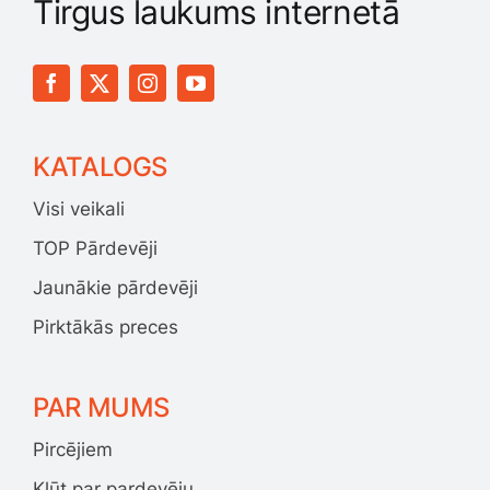
Tirgus laukums internetā
KATALOGS
Visi veikali
TOP Pārdevēji
Jaunākie pārdevēji
Pirktākās preces
PAR MUMS
Pircējiem
Kļūt par pardevēju