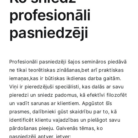
profesionāli
pasniedzēji
Profesionāli pasniedzēji šajos semināros piedāvā
ne tikai teorētiskas zināšanas,bet arī praktiskas
iemaņas,kas ir būtiskas ikdienas darba gaitām.
Viņi ir​ pieredzējuši speciālisti,​ kas‍ dalās ‍ar savu
pieredzi un sniedz padomus, kā efektīvi filozofēt
un vadīt ⁣sarunas ar klientiem. Apgūstot šīs
prasmes, dalībnieki gūst skaidrību par to, ‌kā
⁣identificēt klientu vajadzības un pielāgot ⁤savu
pārdošanas ‌pieeju. Galvenās tēmas, ko⁤
pasniedzēji aptver, ietver: