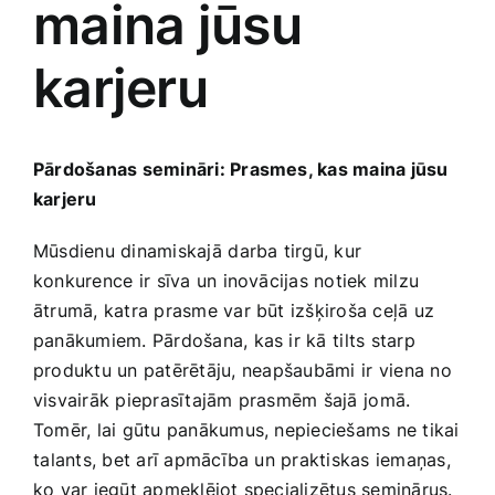
maina jūsu
Medicīnas preces
karjeru
Mobilie telefoni, planšetdatori
Pakalpojumi
Pārdošanas semināri: Prasmes, kas maina jūsu
karjeru
Pārtikas preces
Mūsdienu dinamiskajā⁤ darba tirgū, kur
konkurence ⁤ir ​sīva un ​inovācijas notiek milzu
Preces birojam
ātrumā, katra prasme var būt izšķiroša ceļā uz
panākumiem. ‌Pārdošana, kas ir kā⁢ tilts starp
produktu un patērētāju, ⁣neapšaubāmi⁣ ir viena no
Preces pieaugušajiem
visvairāk pieprasītajām prasmēm šajā ⁤jomā.
Tomēr, lai gūtu panākumus, nepieciešams ne tikai
Rotaļlietas, bērnu preces
⁣talants, bet arī apmācība ‍un praktiskas iemaņas,⁢
ko var iegūt apmeklējot specializētus seminārus.