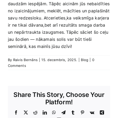
daudzām iespējām. Tāpēc aicinām jūs nebaidīties
no izaicinājumiem, meklēt, mācīties un paplašināt
savu redzesloku. Atcerieties,ka‍ veiksmīga⁢ karjera‍
ir ne tikai‍ dāvana,bet arī rezultāts smaga darba
un‍ nepārtraukta izaugsmes. Tāpēc sāciet šo ceļu
jau⁣ šodien — nākamais solis⁤ var būt ‍tieši
seminārā, kas mainīs jūsu dzīvi!
By
Raivis Bernāns
|
15. decembris, 2025.
|
Blog
|
0
Comments
Share This Story, Choose Your
Platform!
Facebook
X
Reddit
LinkedIn
WhatsApp
Telegram
Tumblr
Pinterest
Vk
Xing