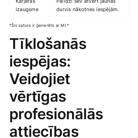
Karjeras
Palīdzi sev atvērt ‌jaunas
izaugsme
⁢durvis ⁢nākotnes iespējām.
*Šis saturs ir ģenerēts ar MI.*
Tīklošanās
iespējas:‌
Veidojiet
vērtīgas
profesionālās
attiecības