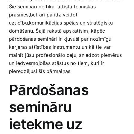
Smaržas, kosmētika
Šie⁣ semināri ne ⁤tikai attīsta ‌tehniskās
prasmes,bet arī palīdz⁢ veidot
uzticību,komunikācijas‍ spējas un stratēģisku
Sports, tūrisms un atpūta
‍domāšanu. Šajā rakstā apskatīsim, kāpēc
pārdošanas semināri ir kļuvuši par nozīmīgu‍
TV un Sadzīves tehnika
karjeras attīstības instrumentu ⁤un kā tie⁤ var​
mainīt jūsu profesionālo ceļu, sniedzot piemērus
un iedvesmojošas​ stāstus no tiem, kuri ir
Zoo preces
pieredzējuši šīs pārmaiņas.
Pārdošanas
semināru
ietekme ⁣uz⁣