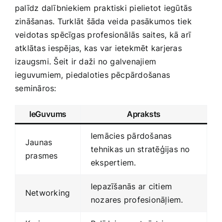
palīdz‌ dalībniekiem praktiski pielietot iegūtās
zināšanas.‍ Turklāt šāda⁢ veida pasākumos tiek
veidotas spēcīgas profesionālās saites, kā arī⁤
atklātas ⁤iespējas, kas var ietekmēt karjeras
izaugsmi. Šeit ir daži⁢ no galvenajiem
ieguvumiem,⁢ piedaloties pēcpārdošanas
⁢semināros:
IeGuvums
Apraksts
Iemācies pārdošanas
Jaunas
⁣tehnikas un stratēģijas no
prasmes
ekspertiem.
Iepazīšanās ar‌ citiem
Networking
nozares profesionāļiem.