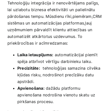
Tehnoloģiju​ integrācija ir nenovērtējams​ palīgs,
lai uzlabotu biznesa efektivitāti un palielinātu
‍pārdošanas tempu. Mūsdienu rīki,piemēram,CRM
sistēmas un​ automatizācijas platformas,ļauj
uzņēmumiem pārvaldīt klientu attiecības un
automatizēt atkārtotus uzdevumus. To
priekšrocības ir⁢ acīmredzamas:
Laika ietaupījums:
automatizācijai‌ piemīt
spēja atbrīvot vērtīgu⁤ darbinieku‌ laiku.
Precizitāte:
‍ tehnoloģijas ⁢samazina cilvēka
kļūdas risku, nodrošinot precīzāku datu
apstrādi.
Apvienošana:
dažādu platformu
‍apvienošana‌ nodrošina vienotu skatu uz
pirkšanas⁣ procesu.