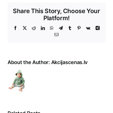
Share This Story, Choose Your
Platform!
Facebook
X
Reddit
LinkedIn
WhatsApp
Telegram
Tumblr
Pinterest
Vk
Xing
E-
Pasts
About the Author:
Akcijascenas.lv