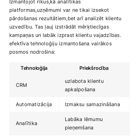
Izmantojot rīkus,kā⁣ analītikas
platformas,uzņēmumi var ne tikai izsekot
pārdošanas rezultātiem,bet arī analizēt klientu
uzvedību. Tas ļauj izstrādāt ‍mērķtiecīgas
kampaņas un labāk izprast klientu ​vajadzības.
efektīva tehnoloģiju​ izmantošana vairākos
posmos nodrošina:
Tehnoloģija
Priekšrocība
uzlabota klientu
CRM
apkalpošana
Automatizācija
Izmaksu samazināšana
Labāka lēmumu
Analītika
pieņemšana