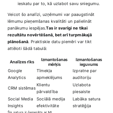
ieskatu par to, kā uzlabot savu ⁣sniegumu.
Veicot šo analīzi, uzņēmumi var paaugstināt
lēmumu pieņemšanas kvalitāti un palielināt
panākumu iespējas.
Tas ir svarīgi ne tikai
rezultātu novērtēšanā, bet arī turpmākajā
⁤plānošanā
. ⁢Praktiskie ⁤datu piemēri ⁤var tikt
attēloti šādā tabulā:
Izmantošanas
Izmantošanas
Analīzes rīks
mērķis
ieguvums
Google
Tīmekļa⁤
Izpratne par​
Analytics
apmeklējums
auditoriju
Klientu
Uzlabota
CRM sistēmas
pārvaldība
piesaiste
Social Media
Sociālā ⁢medija⁤
Labāka satura
Insights
efektivitāte
‌stratēģija
Šis saturs ir ģenerēts ar MI.