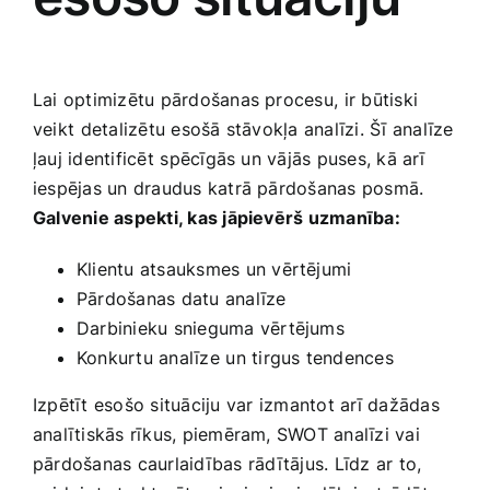
Lai optimizētu pārdošanas procesu, ⁢ir ‍būtiski
veikt⁢ detalizētu esošā stāvokļa analīzi. Šī analīze
ļauj identificēt ⁤spēcīgās un vājās puses, kā arī
iespējas un draudus ‍katrā pārdošanas posmā.
Galvenie aspekti, kas jāpievērš uzmanība:⁣
Klientu atsauksmes un vērtējumi
Pārdošanas datu analīze
Darbinieku snieguma vērtējums
Konkurtu analīze⁢ un tirgus tendences
Izpētīt esošo situāciju var ⁤izmantot arī dažādas ​
analītiskās rīkus, piemēram, SWOT analīzi vai
pārdošanas caurlaidības ⁤rādītājus. Līdz ar to,​