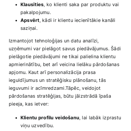
Klausīties
, ko klienti saka par ‌produktu vai
pakalpojumu.
Apsvērt
, kādi ir‍ klientu iecienītākie kanāli
saziņai.
Izmantojot tehnoloģijas un datu analīzi,
uzņēmumi var pielāgot‍ savus piedāvājumus. Šādi
pielāgotie piedāvājumi ⁣ne tikai palielina klientu
apmierinātību, bet arī veicina lielāku pārdošanas
apjomu. Kaut ‍arī personalizācija prasa
ieguldījumus un stratēģisku ‍plānošanu, tās
ieguvumi ir‌ acīmredzami.Tāpēc, veidojot
pārdošanas stratēģijas, būtu jāizstrādā īpaša⁤
pieeja, kas ietver:
Klientu profilu veidošanu
, lai⁣ labāk izprastu​
viņu uzvedību.