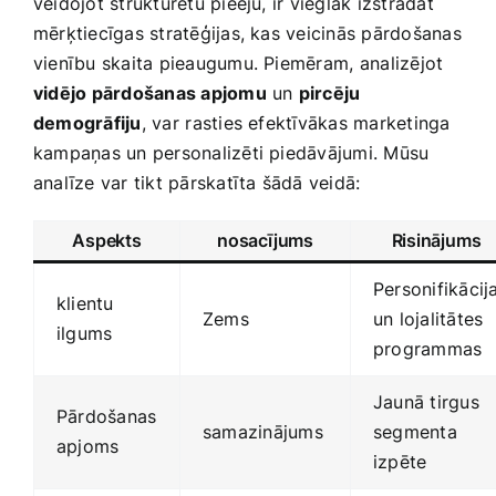
veidojot strukturētu pieeju, ir vieglāk izstrādāt
mērķtiecīgas stratēģijas, kas veicinās pārdošanas
vienību skaita pieaugumu. Piemēram, ⁢analizējot
vidējo pārdošanas apjomu
un​
pircēju
demogrāfiju
, var⁤ rasties efektīvākas marketinga
kampaņas un personalizēti piedāvājumi. Mūsu
analīze var tikt ‌pārskatīta šādā veidā:
Aspekts
nosacījums
Risinājums
Personifikācij
klientu⁣
Zems
un lojalitātes
ilgums
programmas
Jaunā‌ tirgus
Pārdošanas
samazinājums
segmenta
apjoms
izpēte