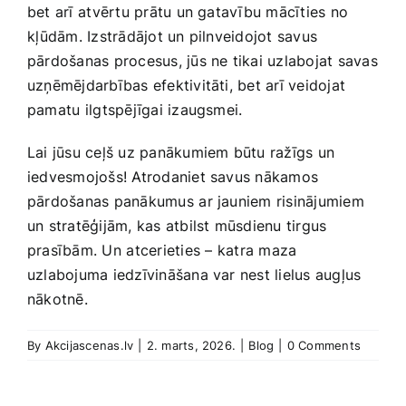
bet arī⁤ atvērtu prātu un gatavību mācīties no
⁢kļūdām. Izstrādājot un ​pilnveidojot savus ​
pārdošanas procesus, jūs ne tikai uzlabojat savas
uzņēmējdarbības efektivitāti, bet arī veidojat
‍pamatu ⁤ilgtspējīgai izaugsmei.
Lai‍ jūsu ceļš uz panākumiem būtu ražīgs un
iedvesmojošs! ​Atrodaniet savus nākamos
pārdošanas panākumus⁤ ar jauniem risinājumiem
un stratēģijām, kas ​atbilst mūsdienu tirgus
prasībām. Un ⁣atcerieties –⁢ katra maza
uzlabojuma iedzīvināšana var nest lielus augļus‌
nākotnē.
By
Akcijascenas.lv
|
2. marts, 2026.
|
Blog
|
0 Comments