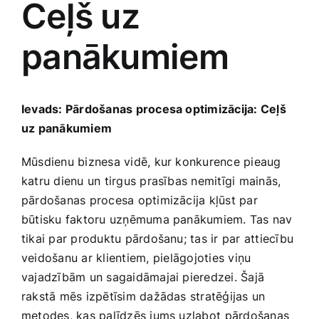
Ceļš uz
Medicīnas preces
panākumiem
Mobilie telefoni, planšetdatori
Pakalpojumi
Ievads: Pārdošanas procesa optimizācija: Ceļš
uz panākumiem
Pārtikas preces
Mūsdienu biznesa vidē, kur konkurence pieaug
katru dienu un​ tirgus prasības‍ nemitīgi ​mainās,
Preces birojam
pārdošanas procesa optimizācija kļūst par
būtisku faktoru uzņēmuma panākumiem. Tas nav
tikai par produktu pārdošanu; tas ir par ‌attiecību
Preces pieaugušajiem
veidošanu ar klientiem, ⁣pielāgojoties viņu
vajadzībām un sagaidāmajai pieredzei. Šajā
Rotaļlietas, bērnu preces
rakstā mēs izpētīsim dažādas stratēģijas un
metodes, kas palīdzēs jums uzlabot⁤ pārdošanas