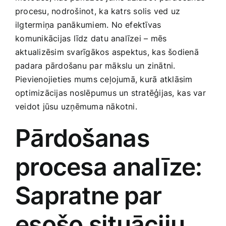
Smaržas, kosmētika
procesu, nodrošinot, ⁤ka katrs solis ved⁤ uz
ilgtermiņa panākumiem. No efektīvas
⁣komunikācijas ‌līdz datu analīzei – mēs
Sports, tūrisms un atpūta
aktualizēsim ‌svarīgākos aspektus, kas šodienā
padara pārdošanu par mākslu ⁤un zinātni.
TV un Sadzīves tehnika
Pievienojieties mums ceļojumā, kurā atklāsim
optimizācijas noslēpumus un stratēģijas,⁢ kas var
veidot jūsu uzņēmuma nākotni.
Zoo preces
Pārdošanas
procesa analīze:
Sapratne⁣ par⁤
esošo situāciju