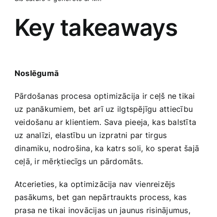
Key takeaways
Noslēgumā
Pārdošanas procesa optimizācija ir ceļš ne tikai
uz panākumiem,⁤ bet⁣ arī uz⁣ ilgtspējīgu attiecību
veidošanu​ ar klientiem. Sava pieeja,⁢ kas balstīta
uz analīzi,‌ elastību un izpratni par tirgus‍
dinamiku, nodrošina, ka katrs ​soli, ko sperat šajā
ceļā, ir mērķtiecīgs un pārdomāts.
Atcerieties, ka optimizācija nav vienreizējs
pasākums, bet⁤ gan nepārtraukts process, kas
prasa ne tikai inovācijas⁢ un jaunus risinājumus,