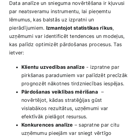
Data analīze un snieguma novērtēšana ‌ir kļuvusi⁢
par neatsveramu instrumentu, lai pieņemtu
lēmumus, ⁢kas balstās‌ uz izpratni un
pierādījumiem.
Izmantojot statistikas ​rīkus
,
uzņēmumi var ⁤identificēt tendences un modeļus,
kas⁣ palīdz optimizēt pārdošanas procesus. Tas
ietver:
Klientu uzvedības ‍analīze
⁣-‌ izpratne par
pirkšanas paradumiem var palīdzēt precīzāk
prognozēt nākotnes tirdzniecības iespējas.
Pārdošanas ​veiklības mērīšana
⁣ –
novērtējot, kādas stratēģijas ⁢gūst
vislabākos rezultātus, uzņēmumi ⁢var
efektīvāk pielāgot resursus.
Konkurences analīze
– sapratne par citu
uzņēmumu pieejām var sniegt vērtīgo