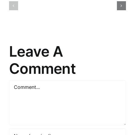
Iepazīšanās
gada
ar
Tirdzniec
tiešās
Stratēģiju
pārdošanas
Noslēpum
pasauli
Leave A
Comment
Comment