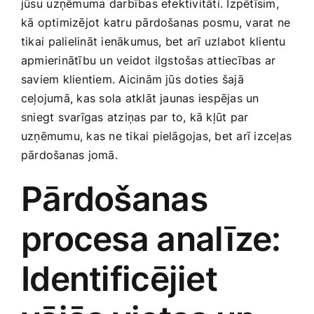
jūsu⁤ uzņēmuma ⁣darbības efektivitāti. Izpētīsim,
Smaržas, kosmētika
‌kā optimizējot katru pārdošanas posmu, varat ne
tikai⁤ palielināt ienākumus, bet arī ​uzlabot klientu
apmierinātību un veidot ilgstošas attiecības ar
Sports, tūrisms un atpūta
saviem klientiem. Aicinām jūs doties šajā
ceļojumā, kas sola atklāt jaunas iespējas un
TV un Sadzīves tehnika
sniegt svarīgas atziņas par ‍to, kā kļūt par
uzņēmumu, kas ne tikai pielāgojas, ‍bet arī izceļas
Zoo preces
pārdošanas jomā.
Pārdošanas
procesa analīze:
Identificējiet