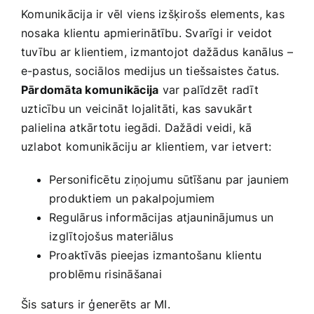
Komunikācija ir vēl viens‌ izšķirošs elements, kas
nosaka klientu apmierinātību. Svarīgi ir⁤ veidot
tuvību ar klientiem, izmantojot dažādus kanālus –
e-pastus, sociālos medijus un tiešsaistes čatus.
Pārdomāta komunikācija
var palīdzēt ​radīt
uzticību un veicināt lojalitāti, kas savukārt
palielina atkārtotu iegādi. Dažādi veidi, kā
uzlabot komunikāciju ar klientiem, var ietvert:
Personificētu‌ ziņojumu sūtīšanu⁣ par​ jauniem
produktiem un​ pakalpojumiem
Regulārus ‌informācijas atjauninājumus un
⁢izglītojošus materiālus
Proaktīvās pieejas izmantošanu⁣ klientu
problēmu risināšanai
Šis saturs ‍ir‍ ģenerēts ar MI.