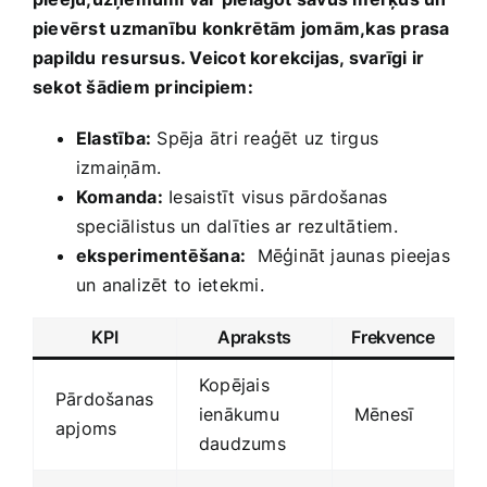
pievērst⁣ uzmanību konkrētām jomām,kas prasa
papildu resursus. Veicot korekcijas, svarīgi ir
sekot šādiem principiem:
Elastība:
Spēja ātri reaģēt uz⁣ tirgus
izmaiņām.
Komanda:
Iesaistīt visus pārdošanas
speciālistus un dalīties ⁤ar rezultātiem.
eksperimentēšana:
‌ Mēģināt jaunas pieejas
un analizēt ⁤to ietekmi.
KPI
Apraksts
Frekvence
Kopējais
Pārdošanas
ienākumu
Mēnesī
apjoms
‍daudzums