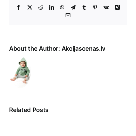
Facebook
X
Reddit
LinkedIn
WhatsApp
Telegram
Tumblr
Pinterest
Vk
Xing
E-
Pasts
About the Author:
Akcijascenas.lv
Related Posts
Saistītā
Atklājot
pieredze:
2025.