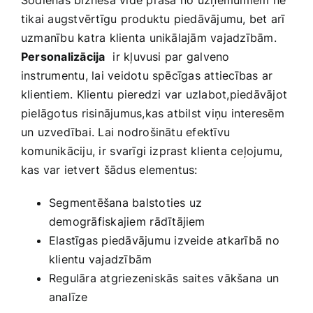
tikai augstvērtīgu produktu piedāvājumu, bet arī
uzmanību katra klienta unikālajām vajadzībām.
Personalizācija
⁢ ir kļuvusi par galveno
instrumentu, lai veidotu spēcīgas attiecības⁤ ar
klientiem. Klientu pieredzi var uzlabot,piedāvājot
pielāgotus risinājumus,kas atbilst viņu interesēm
un uzvedībai. Lai nodrošinātu efektīvu
komunikāciju, ir⁤ svarīgi izprast klienta ​ceļojumu,
kas var ietvert šādus elementus:
Segmentēšana balstoties uz
demogrāfiskajiem ⁣rādītājiem
Elastīgas piedāvājumu izveide atkarībā no
klientu vajadzībām
Regulāra atgriezeniskās ‍saites vākšana ⁣un
analīze