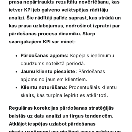
prasa ​nepārtrauktu rezultātu novērtēšanu, kas
ietver KPI​ jeb galveno‌ veiktspējas ⁣rādītāju
analīzi. Šie⁤ rādītāji palīdz saprast, kas strādā un
kas ⁤prasa uzlabojumus, nodrošinot izpratni par
pārdošanas procesa dinamiku. Starp
⁢svarīgākajiem KPI var minēt:
Pārdošanas ⁣apjoms:
Kopējais ieņēmumu
daudzums‍ noteiktā ⁣periodā.
Jaunu klientu piesaiste:
Pārdošanas
apjoms no jauniem klientiem.
Klientu noturēšana:
Procentuālais klientu
skaits, kas turpina iepirkties‍ atkārtoti.
Regulāras korekcijas pārdošanas ⁢stratēģijās
balstās uz datu analīzi un tirgus tendencēm.
Atklājot iespējas uzlabot pārdošanas
pieeju,uzņēmumi var pielāgot savus mērķus un