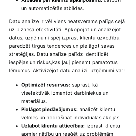
un automatizētās atbildes.
Datu analīze ir vēl viens neatsverams⁣ palīgs ceļā
uz‍ biznesa efektivitāti. Apkopojot un analizējot
datus, uzņēmumi ​spēj izprast klientu uzvedību,
paredzēt ‌tirgus tendences un pielāgot savas
stratēģijas. ⁣Datu analīze⁢ palīdz ‍identificēt
iespējas un riskus,kas ļauj pieņemt pamatotus
lēmumus. Aktivizējot ⁣datu analīzi, ‍uzņēmumi var:
Optimizēt resursus:
saprast,‌ kā
⁣visefektīvāk izmantot darbiniekus un‍
materiālus.
Pielāgot piedāvājumus:
analizēt klientu‌
vēlmes un nodrošināt individuālas akcijas.
Uzlabot klientu⁣ attiecības:
izprast klientu
apmierinātību un reaģēt uz problēmām