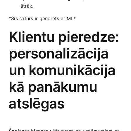
ātrāk.
*Šis saturs ir ģenerēts ar MI.*
Klientu pieredze:
personalizācija
un komunikācija
kā panākumu
⁣atslēgas
Šodienas biznesa vide prasa⁤ no ⁢uzņēmumiem ne