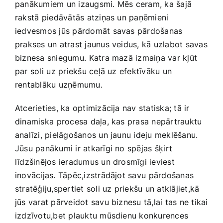
panākumiem un izaugsmi. Mēs ceram, ka šajā‍
rakstā ⁢piedāvātās atziņas un paņēmieni⁣
iedvesmos jūs pārdomāt savas pārdošanas
prakses un atrast jaunus veidus, kā uzlabot savas
biznesa sniegumu. ⁤Katra mazā ​izmaiņa var kļūt
par soli ⁤uz priekšu ​ceļā uz efektīvāku un
rentablāku uzņēmumu.
Atcerieties, ka optimizācija nav statiska; tā ir
dinamiska ⁢procesa daļa, kas prasa nepārtrauktu
analīzi, pielāgošanos un jaunu‌ ideju meklēšanu.
Jūsu panākumi ir atkarīgi no spējas ⁣šķirt
līdzšinējos ieradumus ‍un drosmīgi ieviest
inovācijas. Tāpēc,izstrādājot savu⁢ pārdošanas
stratēģiju,spertiet soli uz priekšu un atklājiet,kā
jūs varat pārveidot savu biznesu ‌tā,lai tas ​ne tikai
​izdzīvotu,bet plauktu mūsdienu konkurences