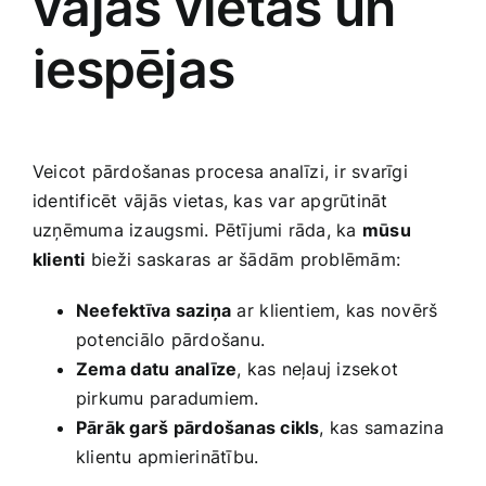
vājās vietas un
iespējas
Veicot ‌pārdošanas procesa analīzi, ir svarīgi
identificēt vājās vietas, kas var apgrūtināt
uzņēmuma izaugsmi. Pētījumi rāda, ka
mūsu
klienti
bieži saskaras ar šādām problēmām:
Neefektīva saziņa
​ar⁤ klientiem, kas novērš
potenciālo pārdošanu.
Zema⁣ datu analīze
, kas neļauj izsekot⁢
pirkumu paradumiem.
Pārāk garš pārdošanas cikls
, kas samazina
klientu apmierinātību.