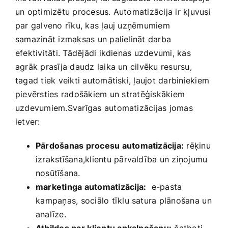
un optimizētu procesus. Automatizācija ir kļuvusi
par‌ galveno rīku, kas ļauj uzņēmumiem
samazināt ‍izmaksas un palielināt darba
efektivitāti. Tādējādi ikdienas uzdevumi, kas
agrāk prasīja daudz ‌laika un cilvēku resursu,
tagad tiek veikti automātiski, ļaujot darbiniekiem
pievērsties radošākiem‌ un⁢ stratēģiskākiem
uzdevumiem.Svarīgas automatizācijas jomas
ietver:
Pārdošanas procesu automatizācija:
rēķinu
izrakstīšana,klientu‍ pārvaldība un ziņojumu
nosūtīšana.
marketinga ‌automatizācija:
​ e-pasta
⁢kampaņas, sociālo tīklu satura plānošana⁣ un
analīze.
Atbildes par ⁢klientu apkalpošanu:
čatboti