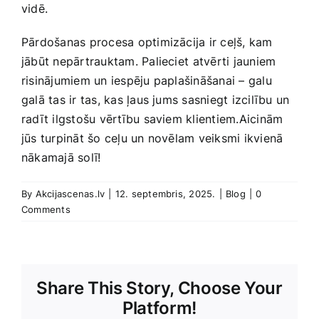
vidē.
Pārdošanas procesa optimizācija ir ceļš, kam‌
jābūt nepārtrauktam. Palieciet ⁣atvērti jauniem
risinājumiem un iespēju ​paplašināšanai – galu
galā tas ir tas, kas ļaus jums sasniegt izcilību ⁢un
‍radīt ilgstošu ‌vērtību saviem klientiem.Aicinām
jūs turpināt šo ceļu un novēlam veiksmi ikvienā
nākamajā solī!
By
Akcijascenas.lv
|
12. septembris, 2025.
|
Blog
|
0
Comments
Share This Story, Choose Your
Platform!