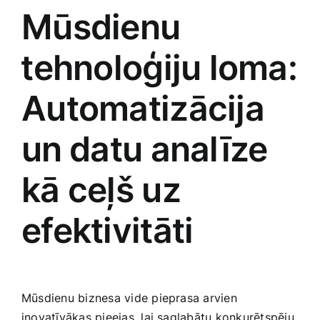
Mūsdienu
⁣tehnoloģiju loma:
Automatizācija
un⁢ datu analīze​
kā ceļš uz
efektivitāti
Mūsdienu biznesa vide pieprasa arvien
inovatīvākas ‍pieejas, lai saglabātu konkurētspēju