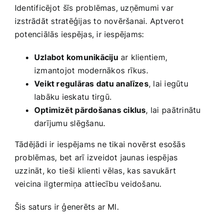
Identificējot⁣ šīs problēmas, uzņēmumi var
izstrādāt ​stratēģijas to novēršanai. Aptverot
potenciālās iespējas, ir iespējams:
Uzlabot komunikāciju
ar klientiem,
izmantojot modernākos ⁢rīkus.
Veikt regulāras datu analīzes
, lai iegūtu
labāku ‌ieskatu tirgū.
Optimizēt pārdošanas ciklus
,​ lai ⁣paātrinātu‍
darījumu slēgšanu.
Tādējādi ir‌ iespējams ne tikai novērst ​esošās‌
problēmas, bet arī izveidot jaunas iespējas
uzzināt,‌ ko tieši ⁤klienti vēlas, kas savukārt
veicina ⁣ilgtermiņa attiecību veidošanu.
Šis saturs ir ģenerēts ar MI.