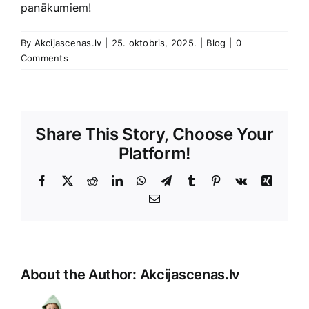
panākumiem!
By
Akcijascenas.lv
|
25. oktobris, 2025.
|
Blog
|
0
Comments
Share This Story, Choose Your
Platform!
Facebook
X
Reddit
LinkedIn
WhatsApp
Telegram
Tumblr
Pinterest
Vk
Xing
E-
Pasts
About the Author:
Akcijascenas.lv
Unfortuna
it