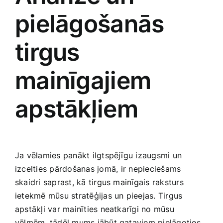
pielāgošanās
tirgus
mainīgajiem
apstākļiem
Ja vēlamies panākt ilgtspējīgu izaugsmi un
izcelties pārdošanas jomā, ⁤ir nepieciešams
skaidri saprast, kā tirgus mainīgais raksturs
ietekmē mūsu stratēģijas un pieejas. Tirgus
apstākļi var​ mainīties neatkarīgi no mūsu
vēlmēm, tādēļ mums jābūt gataviem pielāgoties.