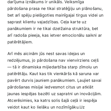
darījuma‌ iznākums ir unikāls. Veiksmīga
pārdošana prasa ne tikai stratēģiju un plānošanu,
bet arī‌ spēju pielāgoties mainīgajai tirgus⁤ videi un
saprast klientu vajadzības. Ceļa karte uz
⁤panākumiem ir ne tikai dzelžaina​ struktūra, bet
arī radoša pieeja, kas ietver emocionālu saikni ar
patērētājiem.
Arī mēs aicinām jūs nest savas idejas un
redzējumus, jo⁣ pārdošana⁢ nav⁤ vienvirziens ceļš
— tā ir dinamiska mijiedarbība starp zīmolu un
patērētāju. Kaut kas tik vienkāršs kā saruna var
pavērt durvis jauniem panākumiem. Ļaujiet savai
pārdošanas⁢ misijai iedvesmot citus un atklāt
jaunas iespējas⁢ bazēti uz sapratni un inovācijām.
Atcerēsimies, ⁣ka ⁢katrs solis šajā ceļā ir iespēja
veidot⁤ kaut ko lielāku un nozīmīgāku.Uz⁢