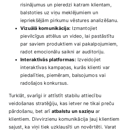
risinājumus un pieredzi⁣ katram klientam,
balstoties uz viņu meklējumiem un
iepriekšējām‍ pirkumu vēstures analizēšanu.
Vizuālā komunikācija:
Izmantojiet
pievilcīgus attēlus un video, lai pastāstītu
par saviem produktiem vai‍ pakalpojumiem,
radot emocionālu saikni ar ⁢auditoriju.
Interaktīvās platformas:
Izveidojiet
interaktīvas kampaņas, kurās klienti var
piedalīties, piemēram, balsojumos vai
radošajos konkursus.
Turklāt, svarīgi ir attīstīt stabilu attiecību
veidošanas stratēģiju, kas ietver ne tikai preču
pārdošanu, bet arī
atbalstu un saziņu
ar
klientiem.​ Divvirzienu⁢ komunikācija ļauj⁣ klientiem
⁤sajust,‍ ka viņi tiek uzklausīti un novērtēti.⁢ Varat