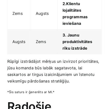
2.Klientu
lojalitātes
Zems
Augsts
programmas
ieviešana
3. Jaunu
Augsts
Zems
produktivitātes
rīku izstrāde
Rūpīgi izstrādājot ‌mērķus un izvirzot prioritātes,‍
jūsu komanda būs labāk ⁢sagatavota, ⁣lai
saskartos⁣ ar tirgus izaicinājumiem un īstenotu
veiksmīgu pārdošanas​ stratēģiju.
*Šis saturs ir ⁣ģenerēts ar MI.*
Radošie