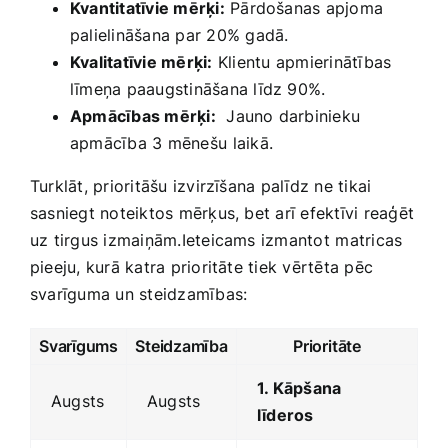
Kvantitatīvie mērķi:
Pārdošanas apjoma
palielināšana par 20% gadā.
Kvalitatīvie mērķi:
‌Klientu⁣ apmierinātības
līmeņa paaugstināšana līdz 90%.
Apmācības mērķi:
‌ Jauno darbinieku⁤
apmācība 3 mēnešu ⁤laikā.
Turklāt, prioritāšu izvirzīšana palīdz ne tikai
sasniegt noteiktos mērķus, bet arī efektīvi reaģēt
uz tirgus izmaiņām.Ieteicams izmantot ⁤matricas
pieeju, kurā katra prioritāte tiek vērtēta ‍pēc
svarīguma un steidzamības:
Svarīgums
Steidzamība
Prioritāte
1. Kāpšana
Augsts
Augsts
līderos