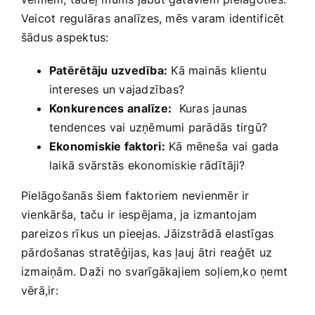
Veicot regulāras analīzes, mēs varam identificēt
šādus aspektus:
Patērētāju⁢ uzvedība:
Kā mainās klientu
intereses⁣ un vajadzības?
Konkurences ⁣analīze:
⁤ Kuras jaunas
⁣tendences vai uzņēmumi parādās tirgū?
Ekonomiskie faktori:
Kā mēneša⁣ vai gada
laikā svārstās ekonomiskie rādītāji?
Pielāgošanās šiem faktoriem nevienmēr ir
vienkārša, taču ir iespējama, ​ja izmantojam
pareizos rīkus un pieejas. Jāizstrādā elastīgas
⁣pārdošanas⁢ stratēģijas, kas ļauj ⁢ātri reaģēt uz⁤
izmaiņām. Daži no svarīgākajiem soļiem,ko ņemt
vērā,ir: