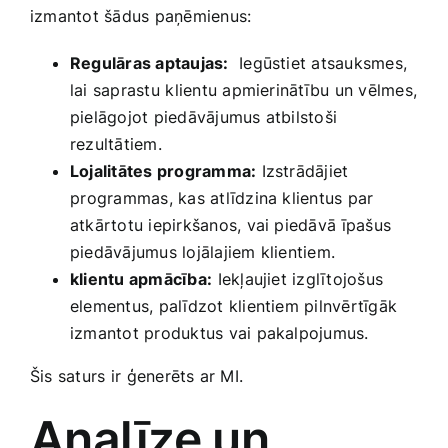
izmantot šādus paņēmienus:
Regulāras aptaujas:
‍ Iegūstiet atsauksmes,
lai ​saprastu⁣ klientu apmierinātību un vēlmes,
pielāgojot piedāvājumus atbilstoši
rezultātiem.
Lojalitātes programma:
Izstrādājiet
⁤programmas, kas atlīdzina klientus par
atkārtotu iepirkšanos, vai piedāvā ⁢īpašus
piedāvājumus lojālajiem klientiem.
klientu apmācība:
⁢Iekļaujiet izglītojošus
‌elementus, palīdzot klientiem pilnvērtīgāk
izmantot produktus vai pakalpojumus.
Šis saturs ‌ir⁤ ģenerēts ar MI.
Analīze un