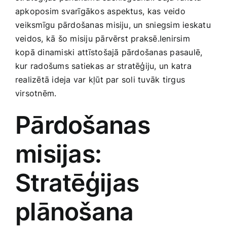
Smaržas, kosmētika
apkoposim svarīgākos aspektus,⁣ kas veido
⁣veiksmīgu‌ pārdošanas misiju, un sniegsim​ ieskatu⁢
veidos, kā šo misiju pārvērst praksē.Ienirsim⁣
Sports, tūrisms un atpūta
kopā dinamiski⁣ attīstošajā pārdošanas pasaulē,
kur ‍radošums satiekas ar stratēģiju, un katra
TV un Sadzīves tehnika
realizētā ideja var ‍kļūt par soli tuvāk tirgus
virsotnēm.
Zoo preces
Pārdošanas
misijas:
Stratēģijas
plānošana