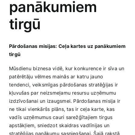
panākumiem
Medicīnas preces
tirgū
Mobilie telefoni, planšetdatori
Pakalpojumi
Pārdošanas misijas: Ceļa ⁢kartes uz‍ panākumiem‌
tirgū
Pārtikas preces
Mūsdienu biznesa vidē, kur konkurence ir​ sīva un
patērētāju vēlmes mainās ar ‍katru​ jauno
Preces birojam
⁤tendenci, ​veiksmīgas pārdošanas stratēģijas ir
kļuvušas par ⁣neizsmeļamu resursu uzņēmumu
izdzīvošanai‌ un izaugsmei. Pārdošanas misija ir
Preces pieaugušajiem
ne tikai vienkāršs ​plāns,‍ tas ir ceļa karte, kas
vadīs ⁢uzņēmumus ‍cauri sarežģītajiem tirgus
Rotaļlietas, bērnu preces
‍apstākļiem, sniedzot‍ skaidras vadlīnijas un
stratēģijas panākumu‍ sasniegšanai. Šajā rakstā