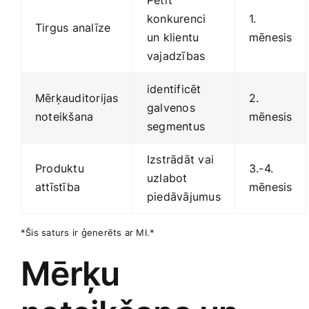
Pētīt
‌konkurenci
1.⁣
Tirgus analīze
un klientu
mēnesis
vajadzības
identificēt
Mērķauditorijas
2.
galvenos
noteikšana
mēnesis
segmentus
Izstrādāt vai
Produktu
3.-4.
uzlabot
attīstība
‌mēnesis
piedāvājumus
*Šis saturs‍ ir ģenerēts ar MI.*
Mērķu​