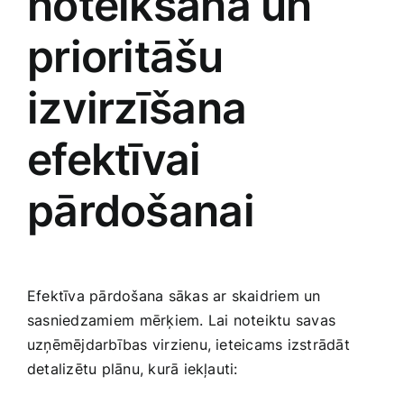
noteikšana ​un
prioritāšu
izvirzīšana
efektīvai
pārdošanai
Efektīva pārdošana sākas ar skaidriem un
‌sasniedzamiem⁣ mērķiem. Lai noteiktu savas
uzņēmējdarbības virzienu, ieteicams izstrādāt‌
detalizētu plānu, kurā iekļauti: