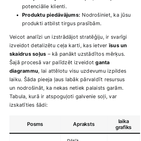
potenciālie klienti.
Produktu piedāvājums:
Nodrošiniet, ka ‍jūsu
⁤produkti atbilst tirgus prasībām.
Veicot analīzi un izstrādājot stratēģiju, ir svarīgi
izveidot⁤ detalizētu⁤ ceļa karti, kas ietver
īsus un
skaidrus soļus
– kā panākt uzstādītos ⁤mērķus.‌
Šajā procesā var palīdzēt izveidot
ganta
diagrammu
, lai attēlotu visu uzdevumu izpildes
‌laiku. Šāda pieeja ļaus labāk pārvaldīt resursus
un nodrošināt, ka nekas netiek palaists garām.
Tabula, kurā ‌ir atspoguļoti galvenie soļi, var
izskatīties šādi:
laika
Posms
Apraksts
grafiks