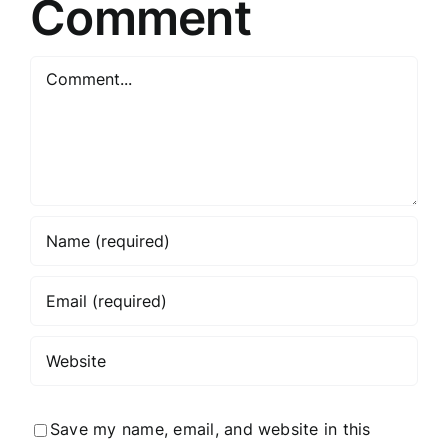
Comment
subject
for
Comment
the
article
title?
Save my name, email, and website in this