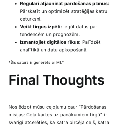
Regulāri atjaunināt pārdošanas plānus:
Pārskatīt un optimizēt stratēģijas katru
ceturksni.
Veikt tirgus izpēti:
Iegūt datus par
tendencēm un ⁢prognozēm.
Izmantojiet‍ digitālos rīkus:
Palīdzēt
⁣analītikā un datu​ apkopošanā.
*Šis saturs ir ģenerēts ar MI.*
Final Thoughts
Noslēdzot mūsu‍ ceļojumu caur ‌”Pārdošanas
misijas: Ceļa kartes uz panākumiem tirgū”, ir
svarīgi atcerēties, ⁢ka katra pircēja ceļš, katra