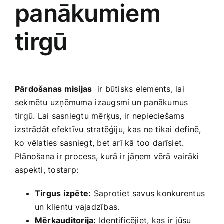
panākumiem
‍tirgū
Pārdošanas misijas
⁤ ir būtisks elements, lai
sekmētu uzņēmuma⁣ izaugsmi un panākumus
tirgū. ‍Lai sasniegtu mērķus, ir nepieciešams
izstrādāt efektīvu stratēģiju, kas ⁣ne tikai definē,
ko ‍vēlaties sasniegt, bet ‌arī kā too ⁣darīsiet.
Plānošana ir process, kurā ir‍ jāņem vērā vairāki
aspekti,‌ tostarp:
Tirgus izpēte:
Saprotiet‍ savus konkurentus
un klientu vajadzības.
Mērķauditorija:
Identificējiet, kas ir jūsu