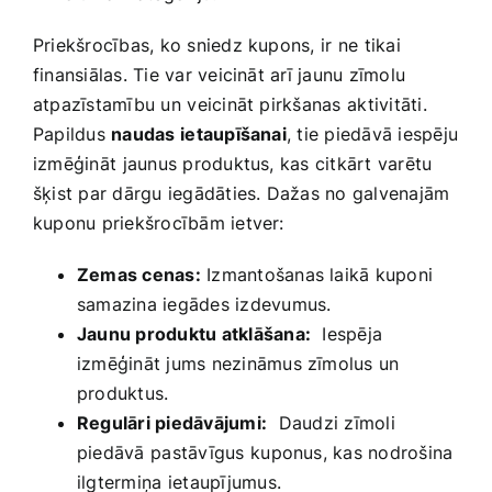
Priekšrocības, ko sniedz kupons,⁣ ir‌ ne tikai
finansiālas. Tie var veicināt arī jaunu zīmolu
atpazīstamību un⁣ veicināt pirkšanas⁤ aktivitāti.
Papildus
naudas⁤ ietaupīšanai
, tie piedāvā iespēju
izmēģināt ⁢jaunus produktus, kas citkārt varētu
šķist​ par dārgu iegādāties. Dažas no galvenajām‌
kuponu priekšrocībām ‌ietver:
Zemas ​cenas:
Izmantošanas laikā kuponi
samazina iegādes izdevumus.
Jaunu produktu atklāšana:
‍ Iespēja‍
izmēģināt jums nezināmus zīmolus un‌
produktus.
Regulāri piedāvājumi:
⁣ Daudzi zīmoli
piedāvā⁣ pastāvīgus ⁢kuponus, kas nodrošina
ilgtermiņa ⁣ietaupījumus.