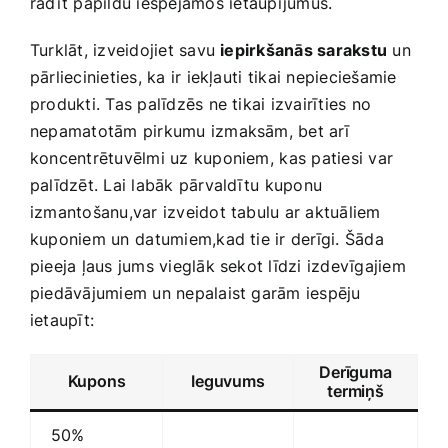
radīt papildu iespējamos⁤ ietaupījumus.
Turklāt, izveidojiet savu
iepirkšanās sarakstu
un
pārliecinieties, ka ir iekļauti⁣ tikai nepieciešamie
produkti. Tas palīdzēs ne tikai izvairīties no
nepamatotām pirkumu izmaksām,​ bet arī
koncentrētuvēlmi uz kuponiem, ⁢kas patiesi var
palīdzēt. Lai labāk pārvaldītu⁤ kuponu⁣
izmantošanu,var izveidot tabulu ar aktuāliem
kuponiem un⁢ datumiem,kad tie ir derīgi. Šāda
pieeja ļaus ​jums‌ vieglāk sekot līdzi izdevīgajiem⁢
piedāvājumiem un ​nepalaist ‍garām iespēju
ietaupīt:
Derīguma
Kupons
Ieguvums
termiņš
50%