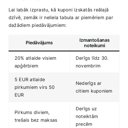
Lai labāk izprastu, kā kuponi izskatās reālajā
dzīvē,⁣ zemāk ir⁢ neliela tabula ar piemēriem‌ par
dažādiem piedāvājumiem:
Izmantošanas
Piedāvājums
noteikumi
20% atlaide visiem
Derīgs līdz 30.
apģērbiem
novembrim
5 EUR atlaide
Nederīgs ar
pirkumiem​ virs 50
citiem kuponiem
EUR
Derīgs uz⁤
Pirkums diviem,
noteiktām
trešais bez maksas
‍precēm