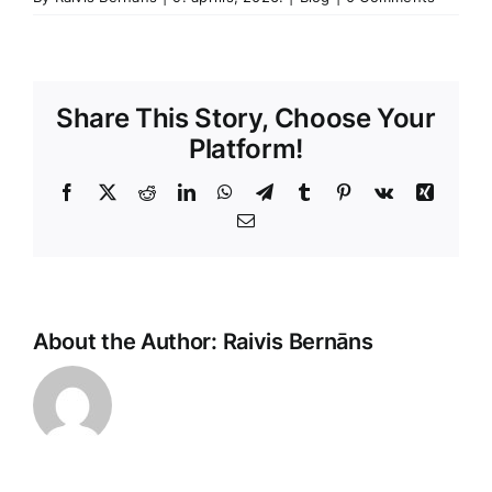
Share This Story, Choose Your
Platform!
Facebook
X
Reddit
LinkedIn
WhatsApp
Telegram
Tumblr
Pinterest
Vk
Xing
E-
Pasts
About the Author:
Raivis Bernāns