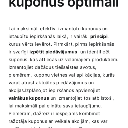
kuponus ‍optimāli
Lai ‍maksimāli efektīvi ⁣izmantotu‌ kuponus un
ietaupītu⁤ iepirkšanās laikā, ir vairāki
principi
,
‍kurus vērts ievērot. Pirmkārt, pirms iepirkšanās
ir svarīgi
izpētīt⁢ piedāvājumus
⁣ un⁢ identificēt
kuponus, kas attiecas uz vēlamajiem produktiem.
Izmantojiet ⁣dažādus tiešsaistes avotus,
⁣piemēram,​ kuponu vietnes vai aplikācijas, kurās
varat ‍atrast aktuālos piedāvājumus ​un
akcijas.Izplānojot​ iepirkšanos apvienojiet
vairākus‍ kuponus
un izmantojiet tos atbilstoši,
lai⁢ maksimāli palielinātu savu ietaupījumu.
Piemēram, dažreiz ir iespējams kombinēt
ražotāja kuponus ar veikala akcijām, kas​ var