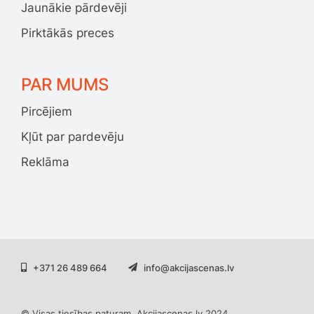
Jaunākie pārdevēji
Pirktākās preces
PAR MUMS
Pircējiem
Kļūt par pardevēju
Reklāma
+371 26 489 664
info@akcijascenas.lv
© Visas tiesības paturam. Akcijascenas.lv 2024