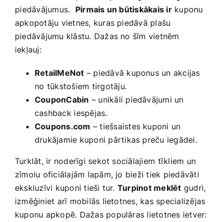
⁢piedāvājumus. ‌
Pirmais un būtiskākais ir
kuponu
apkopotāju vietnes, kuras piedāvā plašu
‌piedāvājumu klāstu. Dažas no šīm vietnēm
iekļauj:
RetailMeNot
– piedāvā kuponus un akcijas
⁤no ‌tūkstošiem tirgotāju.
CouponCabin
– unikāli piedāvājumi​ un
cashback ⁢iespējas.
Coupons.com
– tiešsaistes kuponi un
drukājamie kuponi pārtikas preču ‌iegādei.
Turklāt, ir noderīgi sekot sociālajiem ⁣tīkliem un ​
zīmolu oficiālajām ‌lapām, jo bieži tiek piedāvāti
ekskluzīvi​ kuponi tieši tur.
Turpinot​ meklēt
gudri,
izmēģiniet arī mobilās ​lietotnes, kas specializējas
kuponu apkopē. Dažas populāras lietotnes ietver: