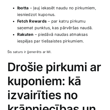
Ibotta
– ‌ļauj iekasēt naudu no pirkumiem,
iesniedzot kuponus.
Fetch Rewards
– par katru pirkumu
saņemat ⁢punktus, kas pārvēršas⁢ naudā.
Rakuten
– piedāvā naudas atmaksas
iespējas par tiešsaistes‌ pirkumiem.
Šis saturs ir ģenerēts ar MI.
Drošie pirkumi ar
kuponiem: kā ​
izvairīties ⁢no
krāpniecības un