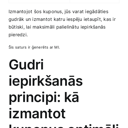
Izmantojot šos ⁢kuponus, jūs varat iegādāties
gudrāk un izmantot​ katru iespēju ietaupīt,‍ kas ir⁤
būtiski, lai maksimāli palielinātu⁢ iepirkšanās
pieredzi.
Šis⁤ saturs ir ģenerēts ar MI.
Gudri
iepirkšanās
‍principi: kā
izmantot