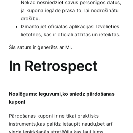
Nekad nesniedziet savus personīgos datus,
ja kupona⁣ iegāde prasa ‍to, lai‍ nodrošinātu
drošību.
Izmantojiet oficiālas ⁢aplikācijas: Izvēlieties
lietotnes, kas ir oficiāli atzītas un ieteiktas.
Šis saturs ir ģenerēts ar MI.
In Retrospect
Noslēgums: Ieguvumi,ko sniedz⁣ pārdošanas
kuponi
Pārdošanas kuponi‍ ir ne tikai praktisks
instruments,kas palīdz ietaupīt naudu,bet arī
vieda iepirkšanās stratēģija,kas ļauj jums