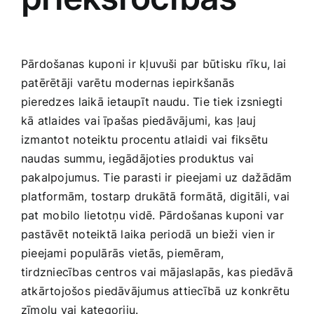
Pārdošanas kuponi ir kļuvuši par būtisku rīku, lai
‍patērētāji varētu modernas iepirkšanās
pieredzes ⁣laikā ietaupīt⁤ naudu. Tie tiek izsniegti
kā atlaides ⁤vai īpašas piedāvājumi, kas ļauj
izmantot noteiktu procentu atlaidi⁣ vai fiksētu
naudas summu, iegādājoties produktus vai
pakalpojumus. Tie parasti ir pieejami uz ​dažādām‍
platformām, tostarp drukātā formātā, digitāli, vai‌
pat ⁤mobilo lietotņu vidē.⁤ Pārdošanas kuponi var
pastāvēt noteiktā laika periodā un bieži vien ir
pieejami populārās vietās, piemēram,
tirdzniecības centros vai mājaslapās, kas piedāvā
atkārtojošos piedāvājumus attiecībā uz konkrētu
zīmolu vai kategoriju.