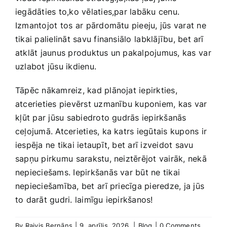
iegādāties to,ko vēlaties,par labāku cenu.
Izmantojot⁣ tos ar pārdomātu pieeju, jūs varat ne
tikai palielināt savu finansiālo⁣ labklājību, bet arī
atklāt jaunus produktus un pakalpojumus, kas⁣ var
‌uzlabot jūsu‌ ikdienu.⁣
Tāpēc nākamreiz, ​kad plānojat iepirkties,
atcerieties pievērst uzmanību kuponiem, ‌kas ⁤var
⁢kļūt par jūsu‌ sabiedroto gudrās iepirkšanās‌
ceļojumā. Atcerieties, ka ​katrs iegūtais kupons ir
iespēja ne tikai ietaupīt, bet arī izveidot savu
sapņu pirkumu⁢ sarakstu, neiztērējot vairāk, nekā
nepieciešams. Iepirkšanās var būt ne tikai
nepieciešamība, bet⁣ arī priecīga​ pieredze, ja jūs
to darāt gudri. laimīgu iepirkšanos!
By
Raivis Bernāns
|
9. aprīlis, 2026.
|
Blog
|
0 Comments