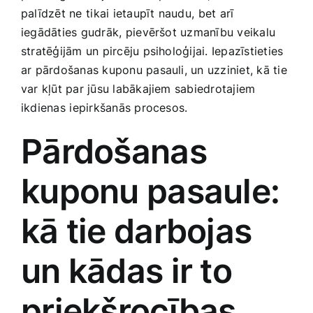
palīdzēt ne ⁢tikai ietaupīt​ naudu, ⁢bet arī
Smaržas, kosmētika
iegādāties gudrāk, ⁣pievēršot uzmanību veikalu‌
stratēģijām un pircēju psiholoģijai. Iepazīstieties
Sports, tūrisms un atpūta
ar pārdošanas kuponu pasauli, un uzziniet, kā tie
var ‍kļūt par jūsu labākajiem sabiedrotajiem ​
TV un Sadzīves tehnika
ikdienas ⁣iepirkšanās procesos.
Pārdošanas
Zoo preces
kuponu ‌pasaule:
kā‍ tie darbojas
un kādas ir to
priekšrocības