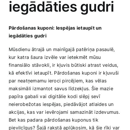
iegādāties gudri
Medicīnas preces
Mobilie telefoni, planšetdatori
Pārdošanas kuponi: Iespējas⁤ ietaupīt un
iegādāties gudri
Pakalpojumi
Mūsdienu ātrajā⁢ un mainīgajā patēriņa pasaulē,
kur katra šaura izvēle var ietekmēt mūsu
Pārtikas preces
finansiālo stāvokli, ir kļuvis būtiski atrast veidus,
kā ‍efektīvi ietaupīt. Pārdošanas kuponi ir kļuvuši⁢
Preces birojam
par neatņemamu ieroci pircējiem, kas vēlas
maksimāli izmantot ‍savus līdzekļus. ‍Šie mazie
papīra gabali vai ⁢digitālie kodi slēpj ‍sevī
Preces pieaugušajiem
‍neierobežotas⁣ iespējas, piedāvājot⁤ atlaides un
akcijas, kas var ⁢ievērojami samazināt ‍izdevumus.
Rotaļlietas, bērnu preces
Bet kas padara‌ pārdošanas kuponus tik
pievilcīgus? Šajā rakstā‍ aplūkosim, kā ⁢šie rīki var