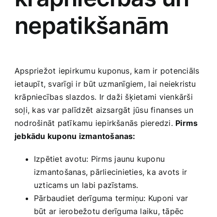
nepatikšanām
Apspriežot iepirkumu kuponus, kam ir potenciāls
ietaupīt, svarīgi ir ⁣būt uzmanīgiem,⁣ lai ​neiekristu
krāpniecības slazdos. ⁤Ir daži šķietami vienkārši
soļi, kas var palīdzēt aizsargāt jūsu finanses un
nodrošināt patīkamu iepirkšanās pieredzi.
Pirms​
jebkādu kuponu izmantošanas:
Izpētiet avotu: Pirms jaunu kuponu
izmantošanas, ‍pārliecinieties, ka avots ir
uzticams un ⁢labi pazīstams.
Pārbaudiet derīguma ‍termiņu: Kuponi var
būt ar ierobežotu derīguma ​laiku, tāpēc