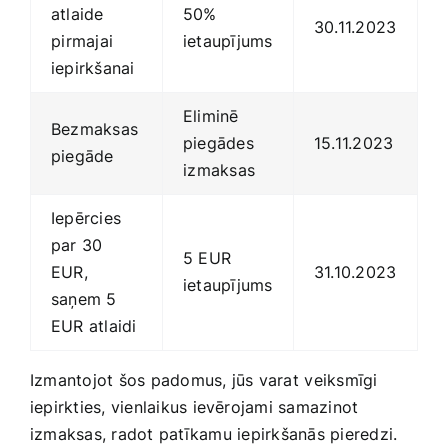
atlaide
50%
30.11.2023
⁤pirmajai
ietaupījums
iepirkšanai
Eliminē
Bezmaksas
piegādes
15.11.2023
piegāde
⁣izmaksas
Iepērcies
par 30
5 EUR
EUR,
31.10.2023
ietaupījums
saņem 5
EUR atlaidi
Izmantojot šos ‌padomus, jūs varat ⁤veiksmīgi
iepirkties, vienlaikus ievērojami samazinot
izmaksas, radot ‌patīkamu⁣ iepirkšanās ​pieredzi.