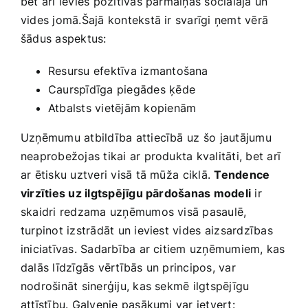
bet arī ievieš pozitīvas pārmaiņas sociālajā un
vides jomā.Šajā kontekstā ir svarīgi ņemt vērā
šādus aspektus:
Resursu efektīva izmantošana
Caurspīdīga piegādes ķēde
Atbalsts vietējām kopienām
Uzņēmumu atbildība attiecībā⁢ uz šo jautājumu
neaprobežojas ‌tikai ar produkta kvalitāti,​ bet arī
ar ētisku uztveri visā tā mūža⁣ ciklā.
Tendence
virzīties uz ilgtspējīgu pārdošanas modeli
ir
skaidri redzama‌ uzņēmumos visā pasaulē,⁢
turpinot izstrādāt un ieviest vides ⁣aizsardzības
iniciatīvas. Sadarbība‍ ar citiem uzņēmumiem, kas
dalās līdzīgās vērtībās un principos, var
nodrošināt sinerģiju, kas sekmē ilgtspējīgu
attīstību. Galvenie pasākumi ‌var ietvert: