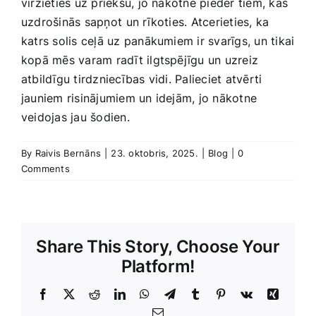
virzieties uz priekšu, jo nākotne pieder tiem, kas
uzdrošinās ‍sapņot ⁤un rīkoties. Atcerieties, ​ka
katrs solis ceļā ‌uz panākumiem ir svarīgs, un tikai
kopā mēs varam​ radīt ilgtspējīgu un uzreiz
atbildīgu tirdzniecības vidi.​ Palieciet atvērti
jauniem​ risinājumiem un idejām, jo nākotne
veidojas jau šodien.
By
Raivis Bernāns
|
23. oktobris, 2025.
|
Blog
|
0
Comments
Share This Story, Choose Your
Platform!
Facebook
X
Reddit
LinkedIn
WhatsApp
Telegram
Tumblr
Pinterest
Vk
Xing
E-