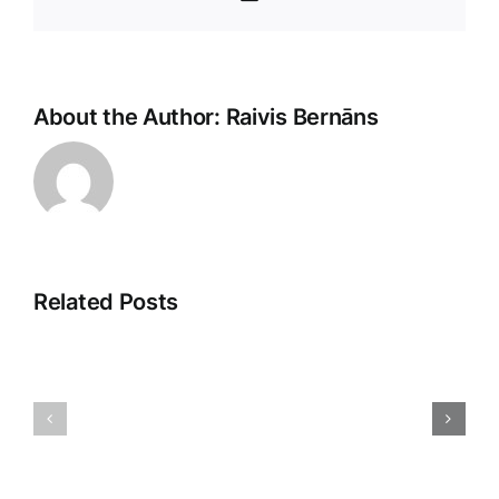
Pasts
About the Author:
Raivis Bernāns
Related Posts
E-
Klientu
komercija
pieredze:
platforma
ceļš
Iespējas
uz
un
izcilību
izaicināju