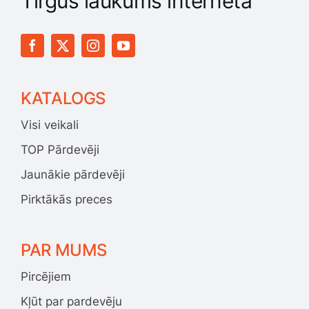
Tirgus laukums internetā
KATALOGS
Visi veikali
TOP Pārdevēji
Jaunākie pārdevēji
Pirktākās preces
PAR MUMS
Pircējiem
Kļūt par pardevēju