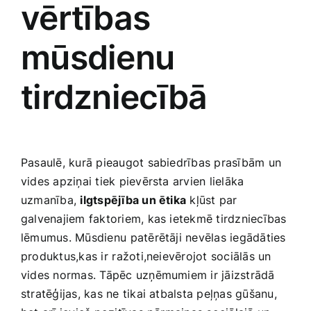
vērtības‌
mūsdienu
tirdzniecībā
Pasaulē, kurā pieaugot sabiedrības prasībām un
vides apziņai tiek ‍pievērsta arvien lielāka
uzmanība,
ilgtspējība un ētika
kļūst par
galvenajiem faktoriem, kas ietekmē tirdzniecības
lēmumus. Mūsdienu ⁤patērētāji nevēlas iegādāties
produktus,kas ir⁣ ražoti,neievērojot sociālās un
vides normas. Tāpēc uzņēmumiem ir jāizstrādā
stratēģijas, kas ne tikai​ atbalsta peļņas gūšanu,