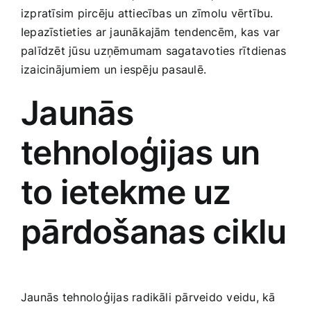
izpratīsim pircēju attiecības un zīmolu vērtību.
Smaržas, kosmētika
Iepazīstieties ar jaunākajām‌ tendencēm, kas var
palīdzēt jūsu uzņēmumam sagatavoties rītdienas
Sports, tūrisms un atpūta
izaicinājumiem un iespēju pasaulē.
Jaunās
TV un Sadzīves tehnika
tehnoloģijas un
Zoo preces
to ietekme uz
pārdošanas ciklu
Jaunās⁣ tehnoloģijas radikāli pārveido veidu, kā