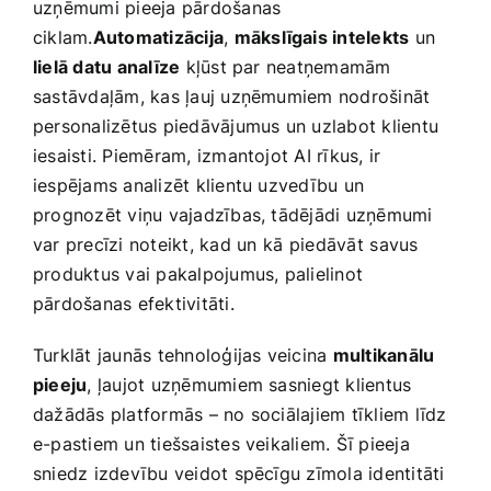
uzņēmumi pieeja pārdošanas
ciklam.
Automatizācija
,
mākslīgais intelekts
un
lielā datu analīze
kļūst par neatņemamām
sastāvdaļām, kas ļauj uzņēmumiem nodrošināt
personalizētus piedāvājumus un uzlabot klientu
iesaisti.‍ Piemēram, izmantojot AI rīkus, ir
iespējams analizēt klientu uzvedību un
prognozēt viņu vajadzības, tādējādi uzņēmumi
var precīzi noteikt, kad ⁣un kā ⁢piedāvāt ⁤savus
produktus vai pakalpojumus, palielinot
pārdošanas efektivitāti.
Turklāt jaunās tehnoloģijas veicina
multikanālu
pieeju
, ļaujot uzņēmumiem sasniegt klientus
dažādās platformās​ – no sociālajiem tīkliem līdz
e-pastiem un tiešsaistes veikaliem. Šī pieeja
sniedz izdevību veidot spēcīgu zīmola identitāti