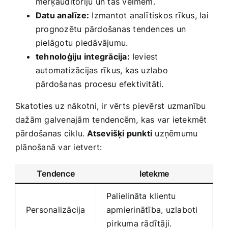
mērķauditoriju un tās vēlmēm.
Datu analīze:
Izmantot analītiskos rīkus, lai
prognozētu pārdošanas tendences un
pielāgotu piedāvājumu.
tehnoloģiju integrācija:
Ieviest
automatizācijas rīkus, kas‌ uzlabo
pārdošanas procesu efektivitāti.
Skatoties uz nākotni, ir vērts pievērst uzmanību
dažām galvenajām tendencēm, kas var‌ ietekmēt
pārdošanas ciklu.
Atsevišķi punkti
uzņēmumu
plānošanā var ietvert:
Tendence
Ietekme
Palielināta klientu
Personalizācija
apmierinātība, uzlaboti
⁢pirkuma rādītāji.