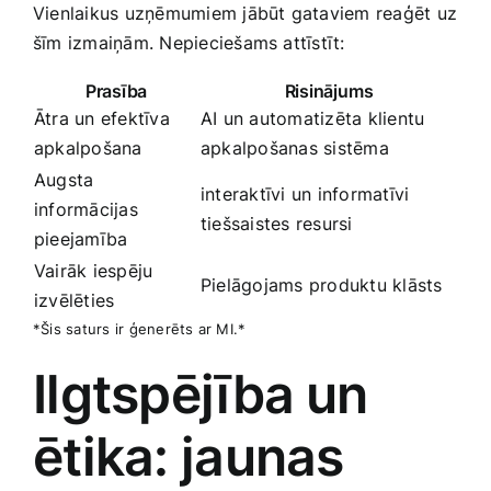
Vienlaikus uzņēmumiem jābūt gataviem reaģēt uz
šīm izmaiņām. Nepieciešams attīstīt:
Prasība
Risinājums
Ātra un efektīva
AI un automatizēta klientu
apkalpošana
apkalpošanas sistēma
Augsta⁣
interaktīvi un informatīvi
informācijas
tiešsaistes resursi
pieejamība
Vairāk iespēju
Pielāgojams produktu klāsts
izvēlēties
*Šis saturs ir‌ ģenerēts ar MI.*
Ilgtspējība ⁢un
ētika: jaunas