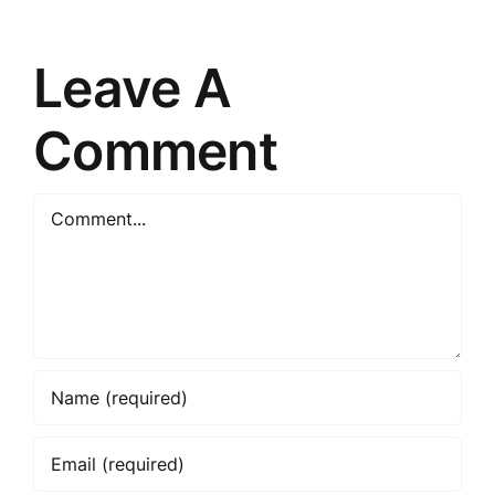
un
2023.
uzticību
gadā
Leave A
Comment
Comment