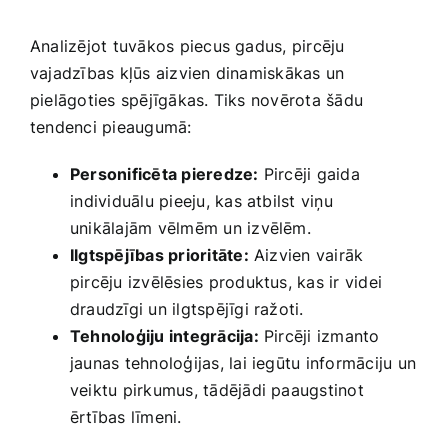
Analizējot tuvākos piecus gadus, pircēju ​
vajadzības kļūs aizvien dinamiskākas ‌un
pielāgoties spējīgākas. Tiks novērota šādu
tendenci ​pieaugumā:
Personificēta pieredze:
Pircēji gaida
⁢individuālu pieeju, kas atbilst viņu
unikālajām vēlmēm un izvēlēm.
Ilgtspējības prioritāte:
Aizvien vairāk
pircēju izvēlēsies produktus, kas ir videi
draudzīgi ‌un ilgtspējīgi ražoti.
Tehnoloģiju integrācija:
Pircēji izmanto
jaunas tehnoloģijas, lai iegūtu informāciju un
veiktu ​pirkumus,‌ tādējādi paaugstinot
ērtības līmeni.