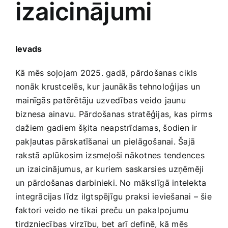
izaicinājumi
Medicīnas preces
Mobilie telefoni, planšetdatori
Ievads
Pakalpojumi
Kā mēs soļojam 2025. gadā, pārdošanas⁤ cikls
nonāk krustcelēs, kur jaunākās tehnoloģijas un
mainīgās patērētāju ‌uzvedības veido‍ jaunu
Pārtikas preces
biznesa ainavu. Pārdošanas stratēģijas, kas pirms
dažiem gadiem šķita neapstrīdamas, šodien ir
Preces birojam
pakļautas pārskatīšanai un⁣ pielāgošanai. Šajā‍
rakstā aplūkosim izsmeļoši nākotnes tendences
un izaicinājumus, ar kuriem saskarsies uzņēmēji
Preces pieaugušajiem
un pārdošanas darbinieki. No mākslīgā intelekta
integrācijas⁢ līdz ‍ilgtspējīgu praksi ‌ieviešanai – šie‌
Rotaļlietas, bērnu preces
faktori veido ne tikai preču un pakalpojumu
⁣tirdzniecības virzību, bet arī definē, kā mēs