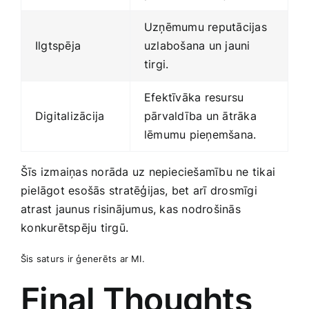
Uzņēmumu reputācijas ​
Ilgtspēja
uzlabošana un jauni
tirgi.
Efektīvāka resursu
Digitalizācija
pārvaldība un ​ātrāka
lēmumu pieņemšana.
Šīs izmaiņas norāda uz nepieciešamību ne tikai
pielāgot esošās stratēģijas, bet arī drosmīgi
atrast jaunus risinājumus, kas nodrošinās
⁢konkurētspēju tirgū.
Šis saturs ‍ir ‍ģenerēts ar MI.
Final Thoughts