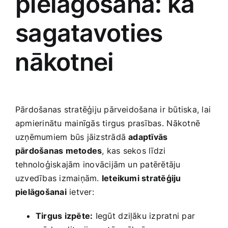
pielāgošana: kā
sagatavoties
⁢nākotnei
Pārdošanas stratēģiju pārveidošana ir būtiska, lai
‌apmierinātu mainīgās tirgus prasības.⁢ Nākotnē
uzņēmumiem būs jāizstrādā
adaptīvās
pārdošanas metodes
, kas sekos‌ līdzi
tehnoloģiskajām inovācijām un patērētāju
uzvedības izmaiņām.
Ieteikumi stratēģiju⁢
pielāgošanai
ietver:
Tirgus izpēte:
Iegūt ⁤dziļāku izpratni par