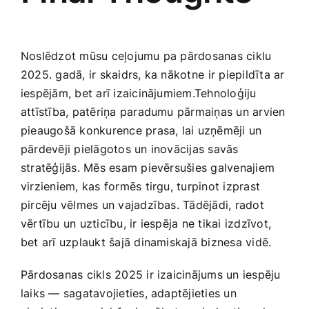
Noslēdzot mūsu ceļojumu pa pārdosanas ciklu
2025. gadā,‍ ir skaidrs, ka nākotne⁤ ir piepildīta ar
iespējām,‌ bet arī izaicinājumiem.Tehnoloģiju
attīstība, patēriņa paradumu pārmaiņas un arvien
pieaugošā konkurence prasa, lai uzņēmēji un
pārdevēji ​pielāgotos un inovācijas savās
stratēģijās. Mēs esam pievērsušies galvenajiem
virzieniem, kas formēs tirgu, turpinot izprast
pircēju vēlmes un vajadzības. Tādējādi, radot
‍vērtību un uzticību, ir iespēja ne‌ tikai izdzīvot,
bet arī uzplaukt šajā dinamiskajā biznesa vidē.
Pārdosanas cikls 2025 ‌ir izaicinājums un iespēju
laiks — sagatavojieties, adaptējieties un