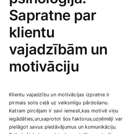
Smaržas, kosmētika
Sapratne par
Sports, tūrisms un atpūta
klientu
vajadzībām un
TV un Sadzīves tehnika
motivāciju
Zoo preces
Klientu vajadzību ​un ‌motivācijas izpratne ir
pirmais solis ceļā uz⁤ veiksmīgu pārdošanu.
Katram pircējam ir savi iemesli,kas motivē viņu
iegādāties,un,saprotot šos faktorus,uzņēmēji var
pielāgot savus piedāvājumus un komunikāciju.