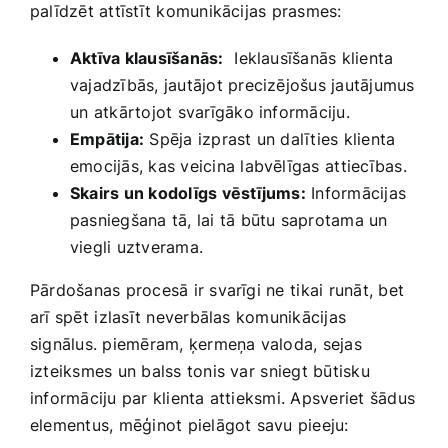
palīdzēt attīstīt komunikācijas prasmes:
Aktīva klausīšanās:
⁤ Ieklausīšanās klienta
vajadzībās, jautājot precizējošus‍ jautājumus
un⁢ atkārtojot svarīgāko informāciju.
Empātija:
Spēja izprast ‌un dalīties klienta
emocijās, kas veicina labvēlīgas⁣ attiecības.
Skairs un kodolīgs vēstījums:
Informācijas
pasniegšana tā, lai tā būtu saprotama un
viegli uztverama.
Pārdošanas procesā ir svarīgi ne ⁣tikai​ runāt, ‍bet
arī spēt ⁢izlasīt neverbālas komunikācijas
signālus. ‍piemēram, ķermeņa valoda, sejas
izteiksmes​ un balss tonis var ⁣sniegt būtisku
informāciju par klienta‌ attieksmi. Apsveriet šādus
elementus, mēģinot pielāgot savu pieeju: