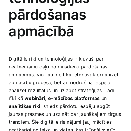
⁤pārdošanas
⁢apmācībā
Digitālie rīki un ⁢tehnoloģijas ir ⁢kļuvuši par
neatņemamu daļu no‍ mūsdienu ‍pārdošanas
apmācības. Viņi ļauj ⁢ne ⁣tikai efektīvāk organizēt
⁤apmācību procesu, bet arī nodrošina‌ iespēju
analizēt rezultātus un uzlabot stratēģijas. Tādi
rīki ⁢kā
webināri
,
e-mācības platformas
un
analītikas rīki
‍ sniedz pārdotu iespēju ⁣apgūt⁢
jaunas​ prasmes un uzzināt par ⁣jaunākajiem⁣ tirgus
⁤trendiem. Šie digitālie risinājumi ļauj mācīties ​
neatkarīgi no laika ‍un vietas, ⁤kas ir ‍īpaši svarīgi