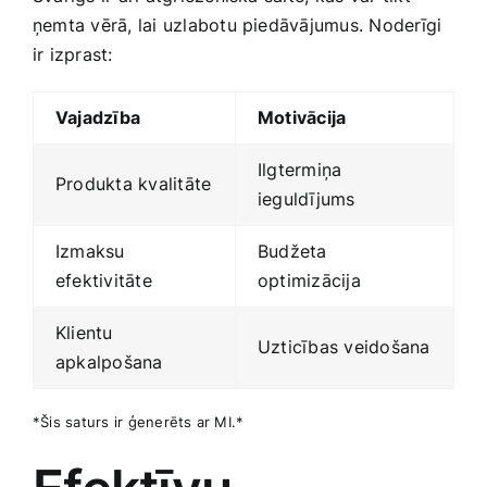
ņemta vērā, lai uzlabotu​ piedāvājumus. Noderīgi ​
ir izprast:
Vajadzība
Motivācija
Ilgtermiņa
Produkta kvalitāte
ieguldījums
Izmaksu⁣
Budžeta
efektivitāte
optimizācija
Klientu
Uzticības​ veidošana
apkalpošana
*Šis saturs ​ir ģenerēts ar MI.*