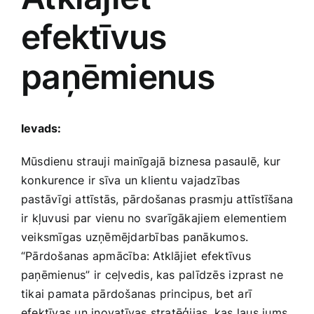
efektīvus
Jaunākie pārdevēji
Grāmatas
paņēmienus
Pirktākās preces
Gudrā māja
Raksti
Ievads:
Mājai un remontam
Mūsdienu strauji‌ mainīgajā biznesa pasaulē, kur
Mājražotājiem
konkurence ir sīva un klientu vajadzības
pastāvīgi attīstās, pārdošanas prasmju attīstīšana
ir kļuvusi par vienu no svarīgākajiem⁢ elementiem
Mājsaimniecības preces
veiksmīgas uzņēmējdarbības⁣ panākumos.
“Pārdošanas apmācība: Atklājiet efektīvus⁢
Mēbeles un interjers
paņēmienus”‍ ir ceļvedis, kas palīdzēs ⁤izprast ‌ne
tikai pamata pārdošanas principus, bet arī
efektīvas un ‍inovatīvas stratēģijas, kas ļaus jums