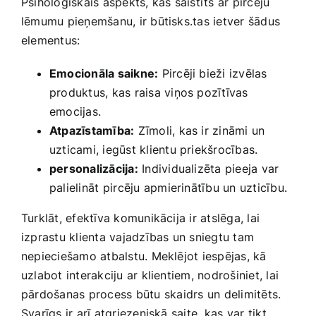
Psiholoģiskais aspekts, kas saistīts ar pircēju
lēmumu pieņemšanu, ir būtisks.tas ‍ietver šādus
elementus:
Emocionāla saikne:
Pircēji bieži ‌izvēlas
produktus, kas raisa viņos pozītīvas
emocijas.
Atpazīstamība:
Zīmoli, kas ir zināmi​ un
uzticami, iegūst klientu priekšrocības.
personalizācija:
Individualizēta pieeja var
palielināt⁤ pircēju apmierinātību un uzticību.
Turklāt, efektīva komunikācija ‌ir atslēga, lai
izprastu klienta vajadzības un sniegtu tam
nepieciešamo atbalstu. Meklējot iespējas, kā
uzlabot interakciju ar klientiem, nodrošiniet, lai
pārdošanas process būtu⁢ skaidrs un delimitēts.
Svarīgs ir arī atgriezeniskā saite,⁢ kas ‍var tikt