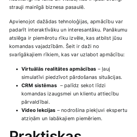
strauji mainīgā biznesa pasaulē.
Apvienojot dažādas tehnoloģijas, apmācību var
padarīt ‍interaktīvāku un interesantāku. Panākumu
atslēga ir piemērotu rīku izvēle, kas atbilst jūsu
komandas vajadzībām. Šeit ⁣ir daži no‍
svarīgākajiem rīkiem, kas var uzlabot apmācību:
Virtuālās ⁣realitātes apmācības
– ļauj
simulatīvi piedzīvot pārdošanas situācijas.
CRM sistēmas
⁤ – ‍palīdz sekot⁢ līdzi
komandas izaugsmei un klientu attiecību
pārvaldībai.
Video lekcijas
– nodrošina piekļuvi ekspertu
atziņām un labākajiem piemēriem.
Praktiskas