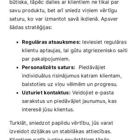
būtiska, tāpēc⁣ dalies ar klientiem ne tikai par
savu produktu, bet arī sniedz viņiem vērtīgu
saturu, ko var izmantot savā ‌ikdienā. Apsver
šādas stratēģijas:
Regulāras atsauksmes:
Ieviesiet‍ regulāras
⁢klientu aptaujas, lai ‍gūtu atgriezenisko saiti
par pakalpojumiem.
Personalizēts saturs:
⁤ Piedāvājiet
individuālus risinājumus ​katram klientam,
balstoties uz viņu vēlmēm⁤ un progresu.
Uzturiet⁢ kontaktus:
Veidojiet e-pasta
sarakstus un​ piedāvājiet jaunumus, kas
interesē jūsu klientus.
Turklāt, sniedzot papildu vērtību, jūs⁢ varat
izveidot dziļākas un ‌stabilākas attiecības.
Klientiem ‍patīk ⁤justies novērtētiem,tāpēc