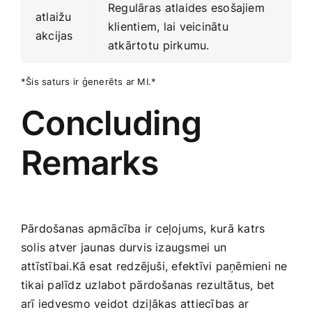
Regulāras ⁣atlaides esošajiem⁤
atlaižu
klientiem,‌ lai veicinātu⁣
akcijas
atkārtotu ⁢pirkumu.
*Šis saturs ir ģenerēts ar MI.*
Concluding
Remarks
Pārdošanas apmācība ir ceļojums, kurā katrs
solis atver jaunas ‌durvis ​izaugsmei⁣ un
attīstībai.Kā esat ⁢redzējuši, efektīvi ​paņēmieni ne‌
tikai ​palīdz uzlabot ‍pārdošanas ⁣rezultātus, bet⁢
arī iedvesmo veidot dziļākas attiecības ar