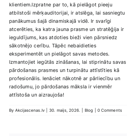
klientiem.Izpratne par to, kā pielāgot​ pieeju
atbilstoši mērķauditorijai,‌ ir atslēga, lai sasniegtu
panākumus šajā dinamiskajā vidē. Ir⁣ svarīgi
atcerēties, ka katra jauna prasme un ‍stratēģija ir
ieguldījums, kas atdoties bieži vien⁢ pārsniedz
sākotnējo cerību. ⁢Tāpēc nebaidieties⁢
eksperimentēt un pielāgot savas metodes.
Izmantojiet iegūtās zināšanas,⁣ lai stiprinātu savas
pārdošanas prasmes un turpinātu attīstīties kā
profesionālis. Ienāciet ⁢nākotnē ar pārliecību un
radošumu, jo pārdošanas​ māksla ir‍ vienmēr
attīstoša un aizraujoša!
By
Akcijascenas.lv
|
30. maijs, 2026.
|
Blog
|
0 Comments