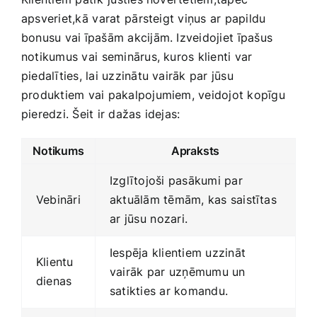
apsveriet,kā⁢ varat⁤ pārsteigt viņus ar papildu
bonusu vai īpašām ‍akcijām. Izveidojiet ⁢īpašus
notikumus vai ⁢seminārus, kuros klienti var
piedalīties, lai uzzinātu vairāk par jūsu
produktiem vai pakalpojumiem, veidojot kopīgu
pieredzi. Šeit ir dažas idejas:
Notikums
Apraksts
Izglītojoši​ pasākumi ‍par
Vebināri
aktuālām tēmām, kas saistītas
⁣ar jūsu ⁣nozari.
Iespēja klientiem uzzināt
Klientu⁤
vairāk par⁣ uzņēmumu un
dienas
satikties ar komandu.