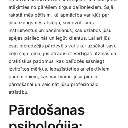
Medicīnas preces
atšķirties no pārējiem tirgus ‌dalībniekiem. Šajā
rakstā mēs pētīsim, kā apmācība var kļūt par
Mobilie telefoni, planšetdatori
jūsu izaugsmes atslēgu, sniedzot jums
instrumentus un paņēmienus, kas⁣ uzlabos jūsu
⁣spējas pārliecināt un iegūt klientus. Lai arī ⁤jūs
Pakalpojumi
esat pieredzējis pārdevējs‌ vai tikai uzsākat savu
ceļu ​šajā jomā, ‍jūs atradīsiet⁣ vērtīgas atziņas un‌
Pārtikas preces
praktiskus padomus, ‍kas palīdzēs sasniegt ​
izvirzītos mērķus.​ Iepazīstieties ar efektīviem‌
paņēmieniem, kas var mainīt jūsu pieeju‍
Preces birojam
pārdošanai un veicināt jūsu ​profesionālo
attīstību.
Preces pieaugušajiem
Pārdošanas
Rotaļlietas, bērnu preces
psiholoģija:‍