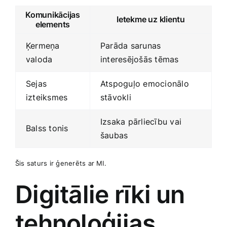
Komunikācijas
Ietekme uz klientu
elements
Ķermeņa
Parāda sarunas
‌valoda
interesējošās tēmas
Sejas
Atspoguļo emocionālo
izteiksmes
stāvokli
Izsaka​ pārliecību vai​
Balss tonis
šaubas
Šis saturs ‍ir ģenerēts ar MI.
Digitālie rīki un
tehnoloģijas