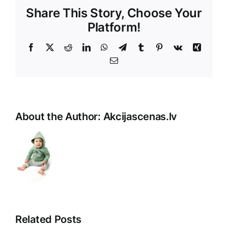
Share This Story, Choose Your
Platform!
Facebook
X
Reddit
LinkedIn
WhatsApp
Telegram
Tumblr
Pinterest
Vk
Xing
E-
Pasts
About the Author:
Akcijascenas.lv
Related Posts