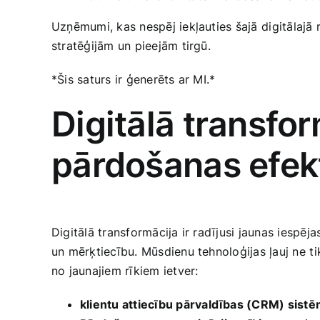
Uzņēmumi, kas nespēj iekļauties šajā ⁢digitālajā 
stratēģijām un pieejām tirgū.
*Šis ‌saturs ir​ ģenerēts ar MI.*
Digitālā transfor
pārdošanas ​efekt
Digitālā‍ transformācija ‍ir radījusi jaunas iespē
un​ mērķtiecību. Mūsdienu tehnoloģijas ļauj ne ⁤ti
no jaunajiem rīkiem ietver:
klientu attiecību pārvaldības (CRM)‌ sist