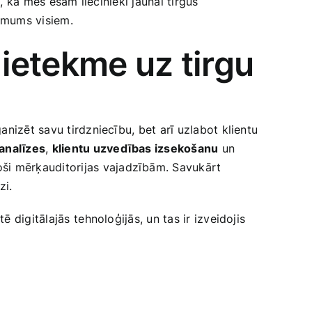
 ka mēs esam ‌liecinieki jaunai​ tirgus
s mums visiem.
 ietekme uz tirgu
nizēt savu tirdzniecību, bet arī uzlabot klientu‍
analīzes
,
klientu uzvedības izsekošanu
un
oši mērķauditorijas vajadzībām. Savukārt
zi.
igitālajās ⁣tehnoloģijās,​ un tas ir ‍izveidojis