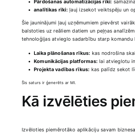
Pārdošanas automatizācijas rīki:
samazina 
analītikas rīki:
ļauj ‌izsekot veiktspēju un o
Šie jauninājumi ļauj uzņēmumiem pievērst vairāk
balstoties uz reāliem datiem un peļņas analīzēm,
tehnoloģijas atvieglo ‍sadarbību starp komandu 
Laika plānošanas rīkus:
‍kas⁣ nodrošina sk
Komunikācijas ‍platformas:
lai atvieglotu i
Projekta vadības rīkus:
kas palīdz sekot l
Šis saturs ir ⁢ģenerēts ar⁤ MI.
Kā izvēlēties ‌p
Izvēloties piemērotāko aplikāciju savam biznesam