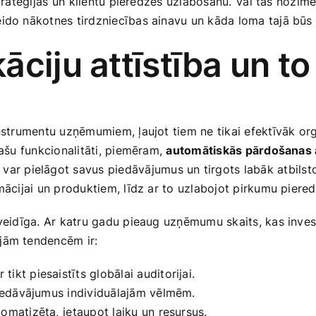
ratēģijas⁣ un klientu pieredzes ​uzlabošanu.⁣ Vai tas nozīmē,
eido nākotnes tirdzniecības ainavu un kāda loma ‌tajā bū
ciju attīstība un to
instrumentu uzņēmumiem, ļaujot tiem ne tikai efektīvāk orga
lašu​ funkcionalitāti, piemēram,
automātiskās pārdošanas 
var pielāgot savus piedāvājumus un tirgots labāk atbilst
mācijai un produktiem, līdz ar to uzlabojot pirkumu piered
veidīga. Ar katru gadu pieaug uzņēmumu skaits, kas investē d
jām tendencēm⁤ ir:
tikt piesaistīts ‌globālai auditorijai.
‍piedāvājumus individuālajām vēlmēm.
matizēta, ⁤ietaupot laiku un​ resursus.