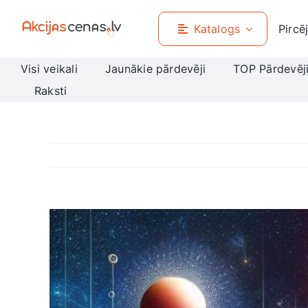
Skip
to
Katalogs
Pircē
content
Visi veikali
Jaunākie pārdevēji
TOP Pārdevēj
Raksti
View
Larger
Image