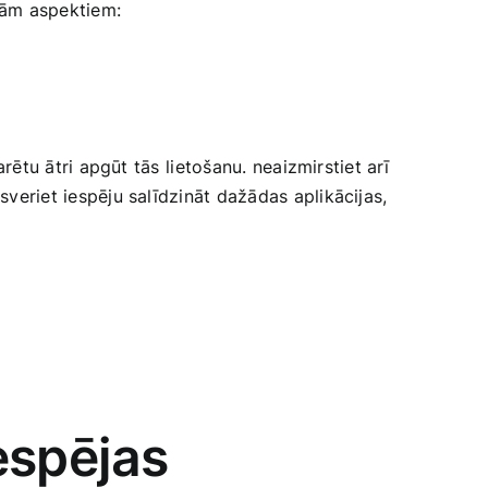
ādām aspektiem:
arētu ​ātri apgūt tās⁢ lietošanu. neaizmirstiet arī
sveriet iespēju ‌salīdzināt dažādas aplikācijas,
espējas