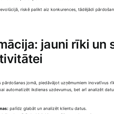
revolūcijā, riskē ‌palikt aiz konkurences, tādējādi pārdošan
mācija: jauni rīki un 
ivitātei
jas pārdošanas jomā, piedāvājot uzņēmumiem ‍inovatīvus ⁢rīkus
kai automatizēt ⁢ikdienas uzdevumus, bet ⁢arī ⁢analizēt dat
ēmas:
palīdz glabāt un analizēt klientu datus.