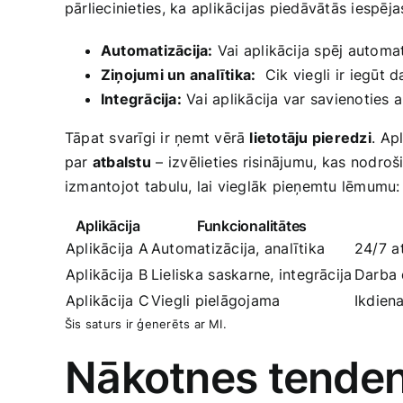
pārliecinieties, ka aplikācijas piedāvātās iespēj
Automatizācija:
‌Vai aplikācija spēj autom
Ziņojumi un ‌analītika:
⁢ Cik viegli ir ⁤iegūt
Integrācija:
Vai aplikācija ⁣var savienoties a
Tāpat svarīgi ir ņemt vērā‌
lietotāju pieredzi
. ⁢A
par
atbalstu
– ⁢izvēlieties risinājumu, ⁣kas nodro
‍izmantojot ⁤tabulu, lai vieglāk pieņemtu lēmumu:
Aplikācija
Funkcionalitātes
Aplikācija A
Automatizācija, analītika
24/7 ⁤a
Aplikācija B
Lieliska ⁣saskarne, integrācija
Darba 
Aplikācija C
Viegli pielāgojama
Ikdien
Šis saturs ir ģenerēts ar​ MI.
Nākotnes tendenc