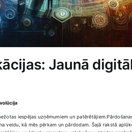
ācijas: Jaunā digitāl
volūcija
robežotas iespējas uzņēmumiem un patērētājiem.Pārdošanas a
na veidu, kā mēs pērkam‍ un pārdodam. Šajā rakstā ⁢aplūkosim