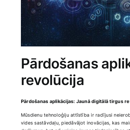
Pārdošanas aplik
revolūcija
Pārdošanas aplikācijas: Jaunā digitālā ​tirgus re
Mūsdienu tehnoloģiju ​attīstība ir radījusi neie
vides sastāvdaļu, piedāvājot inovācijas, kas⁤ mai