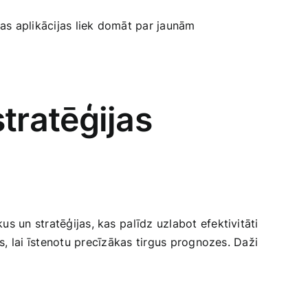
as ‍aplikācijas liek domāt par​ jaunām
stratēģijas
 un ‍stratēģijas, kas ⁢palīdz uzlabot​ efektivitāti
us, lai īstenotu⁤ precīzākas tirgus prognozes. Daži