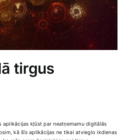
ā tirgus
plikācijas​ kļūst ‌par ⁤neatņemamu digitālās‍
,​ kā ‌šīs aplikācijas ne‌ tikai atvieglo ikdienas