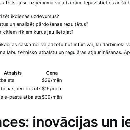
as atbilst jūsu uzņēmuma ‌vajadzībām. Iepazīstieties ar ⁢š
atizēt ikdienas uzdevumus?
 datus un analizēt pārdošanas rezultātus?
r citiem rīkiem,kurus jau ⁣lietojat?
plikācijas saskarnei vajadzētu būt intuitīvai, lai darbinieki v
šina labu tehnisko atbalstu un regulāras atjaunināšanas. Ap
Atbalsts
Cena
tbalsts
$29/mēn
dienās, ierobežots
$19/mēn
as e-pasta atbalsts
$39/mēn
es: inovācijas un i