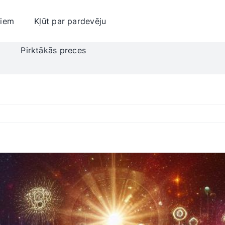
jiem
Kļūt par pardevēju
i
Pirktākās preces