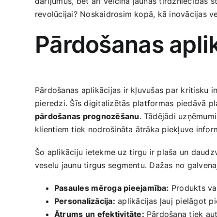
darījumus, ⁣bet arī veicina jaunas tirdzniecības st
revolūcijai? Noskaidrosim kopā, kā inovācijas v
Pārdošanas aplikā
Pārdošanas aplikācijas ir kļuvušas par‍ kritisku 
pieredzi. Šīs digitalizētās⁣ platformas piedāvā‍ p
pārdošanas prognozēšanu
. Tādējādi uzņēmumi 
klientiem tiek ⁤nodrošināta ātrāka piekļuve infor
Šo aplikāciju ietekme uz ⁢tirgu ir plaša un‍ daudz
veselu jaunu tirgus ⁢segmentu. Dažas no galvena
Pasaules⁢ mēroga pieejamība:
‍Produkts var 
Personalizācija:
aplikācijas ļauj pielāgot 
Ātrums un ⁢efektivitāte:
Pārdošana tiek auto