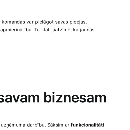
 komandas var ⁣pielāgot savas pieejas,
apmierinātību. Turklāt jāatzīmē, ka jaunās
ju savam biznesam
ūsu uzņēmuma⁢ darbību. Sāksim ar
funkcionalitāti
–