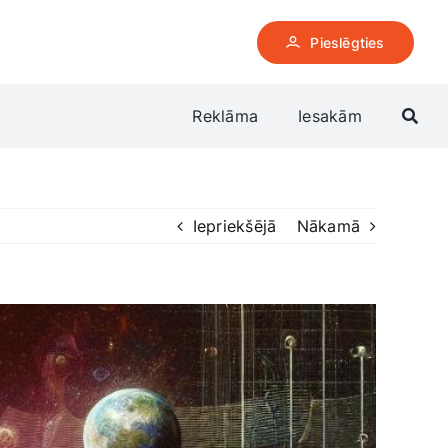
Pieslēgties
Reklāma
Iesakām
Iepriekšējā
Nākamā