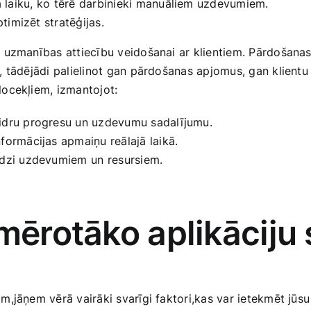
laiku, ⁤ko tērē ‌darbinieki manuāliem uzdevumiem.
ptimizēt stratēģijas.
 uzmanības attiecību ‌veidošanai ar klientiem. Pārdošanas
 tādējādi palielinot gan pārdošanas apjomus, gan klientu 
locekļiem, izmantojot:
aidru progresu un uzdevumu‌ sadalījumu.
nformācijas apmaiņu reālajā‍ laikā.
īdzi uzdevumiem un ⁣resursiem.
iemērotāko aplikāci
,jāņem vērā vairāki‌ svarīgi ‍faktori,kas ‌var‌ ietekmēt j