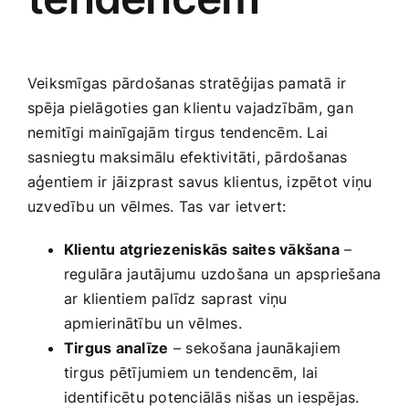
Veiksmīgas pārdošanas stratēģijas pamatā ir
spēja pielāgoties gan klientu vajadzībām, ​gan
⁣nemitīgi mainīgajām tirgus tendencēm. Lai⁢
sasniegtu maksimālu efektivitāti, pārdošanas
aģentiem ir jāizprast savus ⁣klientus, ‍izpētot viņu
‍uzvedību un vēlmes. Tas var ietvert:
Klientu atgriezeniskās saites vākšana
–
regulāra jautājumu uzdošana ⁤un apspriešana
ar klientiem palīdz saprast viņu
apmierinātību un vēlmes.
Tirgus ‌analīze
⁤– sekošana jaunākajiem
tirgus pētījumiem un tendencēm, ‌lai
identificētu potenciālās nišas ⁤un iespējas.