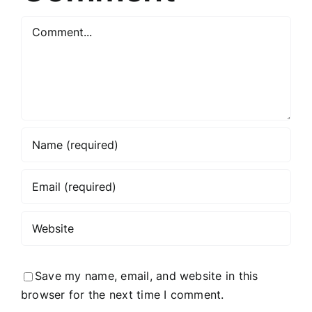
for
Comment
the
article
title?
Save my name, email, and website in this
browser for the next time I comment.