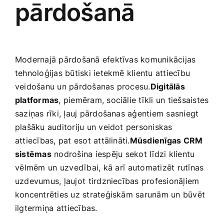
pārdošanā
Modernajā pārdošanā efektīvas komunikācijas⁣
tehnoloģijas būtiski ietekmē klientu attiecību
veidošanu un pārdošanas procesu.
Digitālās
platformas
, piemēram, sociālie tīkli un tiešsaistes
saziņas rīki, ļauj​ pārdošanas aģentiem sasniegt
plašāku‍ auditoriju un veidot personiskas
attiecības, pat esot attālināti.
Mūsdienīgas CRM
sistēmas
nodrošina iespēju ⁢sekot līdzi klientu
⁣vēlmēm un⁣ uzvedībai, kā ⁣arī⁢ automatizēt rutīnas
uzdevumus, ļaujot ⁣tirdzniecības profesionāļiem⁢
koncentrēties uz strateģiskām sarunām un būvēt
ilgtermiņa ⁣attiecības.