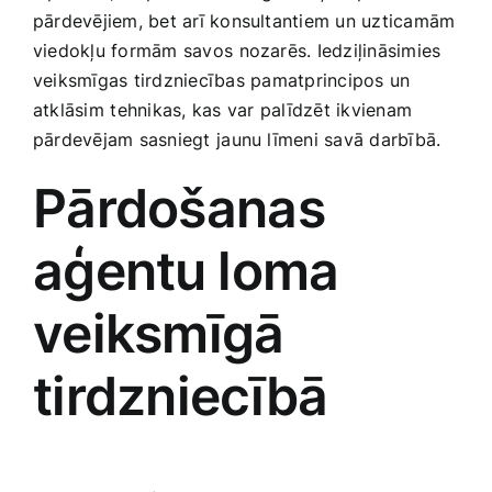
pārdevējiem, bet arī konsultantiem un uzticamām
Smaržas, kosmētika
viedokļu formām savos⁢ nozarēs. Iedziļināsimies⁢
veiksmīgas tirdzniecības ⁤pamatprincipos un
Sports, tūrisms un atpūta
atklāsim⁣ tehnikas, kas​ var ⁢palīdzēt ikvienam
pārdevējam sasniegt ⁢jaunu līmeni savā darbībā.
TV un Sadzīves tehnika
Pārdošanas
Zoo preces
aģentu ⁣loma
veiksmīgā
tirdzniecībā