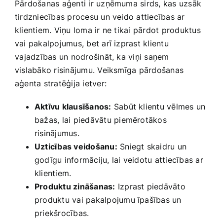
Pārdošanas aģenti ir uzņēmuma‍ sirds, kas uzsāk
tirdzniecības procesu un veido attiecības​ ar
klientiem. Viņu loma ir ne tikai pārdot produktus
vai pakalpojumus, bet arī izprast klientu
⁢vajadzības un nodrošināt, ka viņi saņem
vislabāko risinājumu. Veiksmīga pārdošanas​
aģenta stratēģija ietver:
Aktīvu klausīšanos:
Sabūt klientu vēlmes un
‌bažas, lai piedāvātu‍ piemērotākos​
risinājumus.
Uzticības veidošanu:
Sniegt skaidru ⁣un
godīgu informāciju, lai veidotu‌ attiecības ar
klientiem.
Produktu zināšanas:
Izprast piedāvāto​
produktu vai pakalpojumu īpašības un
priekšrocības.