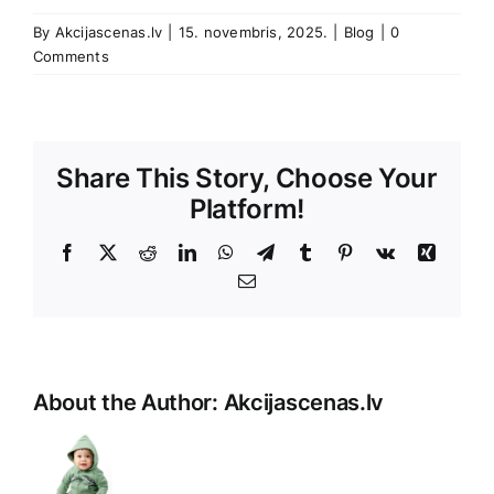
By
Akcijascenas.lv
|
15. novembris, 2025.
|
Blog
|
0
Comments
Share This Story, Choose Your
Platform!
Facebook
X
Reddit
LinkedIn
WhatsApp
Telegram
Tumblr
Pinterest
Vk
Xing
E-
Pasts
About the Author:
Akcijascenas.lv
Unfortunately,
it
seems