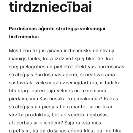
tirdzniecībai
Medicīnas preces
Mobilie telefoni, planšetdatori
Pārdošanas aģenti: stratégija veiksmīgai
tirdzniecībai
Pakalpojumi
Mūsdienu tirgus ainava ir⁤ dinamisks un strauji
mainīgs lauks, kurā ⁣izdzīvot‌ spēj tikai tie, kuri
Pārtikas preces
spēj pielāgoties un pielietot ​efektīvas pārdošanas
stratēģijas.Pārdošanas⁢ aģenti, šī neatsveramā
Preces birojam
‌sastāvdaļa veiksmīgā uzņēmējdarbībā, ir tādi ‍kā
tilti starp patērētāju vēlmes un uzņēmuma
piedāvājumu.Kas nosaka to panākumus? Kādas
Preces pieaugušajiem
stratēģijas un pieejas tie izmanto, lai ⁤ne tikai
virzītu‍ produktus, bet arī veidotu ilgstošas
Rotaļlietas, bērnu preces
attiecības ar klientiem? Šajā rakstā mēs
izpētīsim, kā pārdošanas aģenti kļūst ​par⁤ ne tikai