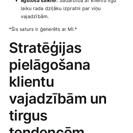
Ilgstoša saikne:
Sadarbība ‍ar klientu ilgu
laiku rada dziļāku izpratni par viņu
vajadzībām.
*Šis saturs ir ‍ģenerēts​ ar MI.*
Stratēģijas
pielāgošana
klientu ​
vajadzībām un⁤
tirgus⁣
tendencēm