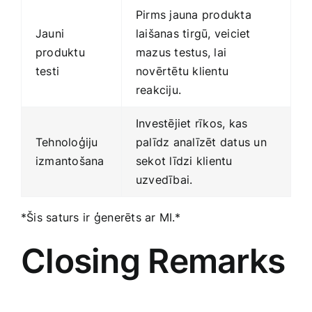
Pirms jauna produkta
Jauni
laišanas tirgū, veiciet
produktu‍
mazus testus, lai
testi
novērtētu klientu
reakciju.
Investējiet rīkos, kas
Tehnoloģiju
palīdz analīzēt datus un
izmantošana
sekot līdzi ‌klientu
uzvedībai.
*Šis saturs ir ⁤ģenerēts ar MI.*
Closing Remarks