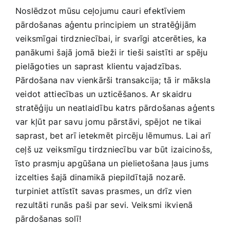
Noslēdzot mūsu ceļojumu cauri efektīviem
pārdošanas​ aģentu principiem un stratēģijām
veiksmīgai tirdzniecībai, ir svarīgi atcerēties, ka
panākumi⁣ šajā jomā bieži ir tieši saistīti ar spēju
pielāgoties un saprast klientu vajadzības.
Pārdošana nav vienkārši transakcija; tā⁢ ir māksla
veidot attiecības⁢ un‍ uzticēšanos. Ar skaidru
stratēģiju un neatlaidību katrs pārdošanas aģents
var kļūt par savu‌ jomu pārstāvi, spējot ne tikai
saprast, bet arī ietekmēt pircēju lēmumus. Lai arī
ceļš uz veiksmīgu tirdzniecību var būt ⁤izaicinošs,
īsto prasmju apgūšana un pielietošana ļaus‌ jums
izcelties šajā dinamikā piepildītajā nozarē.
turpiniet attīstīt savas prasmes, un drīz vien
rezultāti runās ⁣paši par ​sevi. Veiksmi ikvienā
pārdošanas solī!