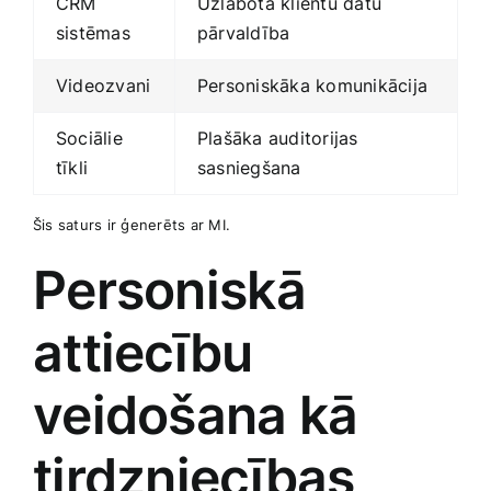
CRM
Uzlabota klientu datu
sistēmas
‌pārvaldība
Videozvani
Personiskāka komunikācija
Sociālie
Plašāka auditorijas
tīkli
sasniegšana
Šis saturs ir ģenerēts ar⁢ MI.
Personiskā
attiecību
veidošana kā
tirdzniecības