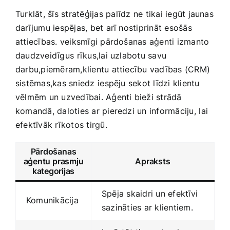
Turklāt, šīs stratēģijas⁣ palīdz ne tikai iegūt jaunas
darījumu iespējas,​ bet arī nostiprināt ‍esošās
attiecības. veiksmīgi pārdošanas aģenti izmanto
daudzveidīgus ⁣rīkus,lai uzlabotu savu
darbu,piemēram,klientu attiecību vadības (CRM)
sistēmas,kas sniedz ⁢iespēju sekot ​līdzi klientu
vēlmēm un uzvedībai. Aģenti bieži strādā
komandā, daloties ar pieredzi un informāciju,⁣ lai
efektīvāk rīkotos tirgū.
Pārdošanas
aģentu prasmju
Apraksts
kategorijas
Spēja ‌skaidri un efektīvi
Komunikācija
sazināties ar klientiem.