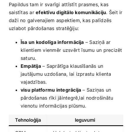
Papildus tam ir svarīgi ⁢attīstīt prasmes, kas
‌saistītas‌ ar
efektīvu digitālo komunikāciju
. Šeit ⁣ir
daži no galvenajiem aspektiem, kas palīdzēs
uzlabot‍ pārdošanas stratēģiju:
Īsa ⁢un ‌kodolīga informācija
– Saziņā ‍ar
klientiem‍ vienmēr⁢ uzsvērt īsumu un precizēt
‌saturu.
Empātija
– Saprātīga klausīšanās ‍un
jautājumu‍ uzdošana, lai izprastu klienta
vajadzības.
visu platformu integrācija
– Saziņas⁣ un
pārdošanas ⁤rīki jāintegrē,lai ⁤nodrošinātu
vienotu informācijas plūsmu.
Tehnoloģija
Ieguvumi