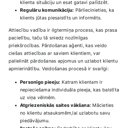
klienta situāciju un esat gatavi⁣ palīdzēt.
Regulāru komunikāciju:
Pārliecinieties, ka
klients jūtas piesaistīts un informēts.
Attiecību vadība ir‌ ilgtermiņa process, kas prasa
pacietību, taču ⁤tā sniedz nozīmīgas
priekšrocības. Pārdošanas aģenti,‌ kas veido
ciešas attiecības ar saviem klientiem, ‌var
palielināt⁤ pārdošanas apjomus‌ un uzlabot klientu
apmierinātību. Veidošanas procesā ir svarīgi:
Personīgo pieeju:
Katram klientam⁣ ir
nepieciešama individuāla pieeja, kas ⁢balstīta
‌uz viņa vēlmēm.
Atgriezeniskās saites vākšana:
Mācieties
no klientu atsauksmēm,lai uzlabotu savu
⁤piedāvājumu.