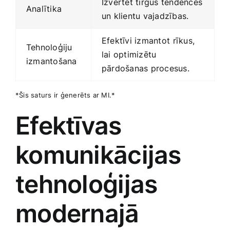
Izvērtēt ‍tirgus tendences
Analītika
un klientu vajadzības.
Efektīvi izmantot ⁢rīkus,
Tehnoloģiju
lai optimizētu
izmantošana
pārdošanas procesus.
*Šis saturs ir ģenerēts ar MI.*
Efektīvas
komunikācijas
tehnoloģijas
modernajā