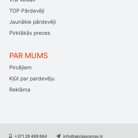
TOP Pārdevēji
Jaunākie pārdevēji
Pirktākās preces
PAR MUMS
Pircējiem
Kļūt par pardevēju
Reklāma
+371 26 489 664
info@akcijascenas.lv