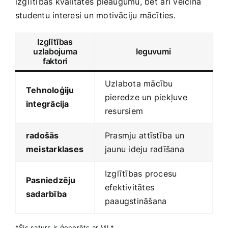
izglītības kvalitātes ⁢pieaugumu, bet ⁤arī‌ veicina
studentu‌ interesi ‍un motivāciju mācīties.
Izglītības
uzlabojuma⁣
Ieguvumi
faktori
Uzlabota mācību
Tehnoloģiju
pieredze un piekļuve ​
integrācija
resursiem
radošās
Prasmju ⁤attīstība un
meistarklases
jaunu ideju radīšana
Izglītības procesu
Pasniedzēju
efektivitātes
sadarbība
paaugstināšana
*Šis saturs ir ģenerēts ar MI.*