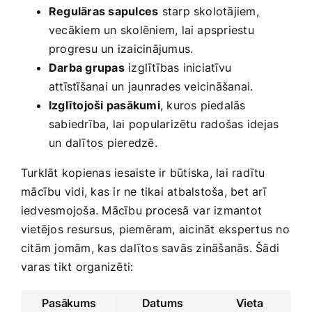
Regulāras sapulces
starp skolotājiem,
vecākiem un skolēniem, lai apspriestu
progresu un izaicinājumus.
Darba grupas
izglītības iniciatīvu
‌attīstīšanai un jaunrades‍ veicināšanai.
Izglītojoši pasākumi
, kuros piedalās
sabiedrība, lai ‍popularizētu radošas idejas
un dalītos pieredzē.
Turklāt kopienas iesaiste ir būtiska, lai ‌radītu
⁢mācību vidi, kas ir ne tikai atbalstoša, bet arī
iedvesmojoša. Mācību procesā⁤ var izmantot
vietējos resursus, piemēram, aicināt ekspertus no
citām jomām, kas dalītos savās zināšanās. Šādi
varas tikt organizēti:
Pasākums
Datums
Vieta