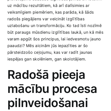
Medicīnas preces
uz mācību‍ rezultātiem, kā arī⁣ dalīsimies ⁢ar​
veiksmīgiem piemēriem, kas parāda, kā šāds⁢
Mobilie telefoni, planšetdatori
radošs piegājiens var‌ veicināt izglītības
uzlabošanu un transformāciju. Ko⁢ tad īsti nozīmē
būt paraugs mūsdienu izglītības laukā, un ⁣kā mēs
Pakalpojumi
‍varam apgūt šos principus, lai iedvesmotu‍ jauno
paaudzi? Mēs ⁣aicinām jūs iepazīties ar šo
Pārtikas preces
‍pārsteidzošo ceļojumu, kas var radīt jaunas
iespējas gan skolēniem, gan skolotājiem.
Preces birojam
Radošā pieeja
Preces pieaugušajiem
mācību procesa⁣
pilnveidošanai
Rotaļlietas, bērnu preces