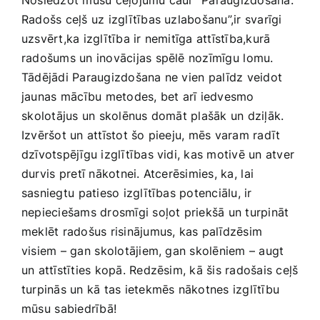
Noslēdzot mūsu ceļojumu caur “Paraugizdošana:
Radošs ceļš uz​ izglītības ‍uzlabošanu”,ir svarīgi​
uzsvērt,ka izglītība ir nemitīga attīstība,kurā​
radošums un inovācijas spēlē nozīmīgu⁣ lomu.
Tādējādi Paraugizdošana ne vien⁣ palīdz veidot
jaunas⁢ mācību metodes, bet arī iedvesmo
⁢skolotājus un skolēnus domāt plašāk un dziļāk.
Izvēršot un attīstot šo​ pieeju, mēs varam radīt
dzīvotspējīgu izglītības vidi, kas motivē un atver⁤
durvis⁣ pretī​ nākotnei. Atcerēsimies, ka, ⁤lai
sasniegtu⁣ patieso izglītības potenciālu, ir
‍nepieciešams drosmīgi soļot priekšā un turpināt
meklēt radošus risinājumus, kas​ palīdzēsim
‍visiem – gan ⁣skolotājiem, gan skolēniem – augt
un attīstīties kopā. Redzēsim, kā ​šis radošais ceļš
turpinās un kā tas ietekmēs ​nākotnes izglītību
mūsu ⁢sabiedrībā!