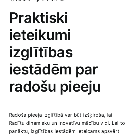
Praktiski⁢
ieteikumi
‍izglītības ​
iestādēm par
radošu pieeju
Radoša pieeja izglītībā var būt izšķiroša, lai
Radītu⁤ dinamisku ⁤un inovatīvu mācību vidi. Lai ⁣to
panāktu, izglītības ‌iestādēm ieteicams apsvērt