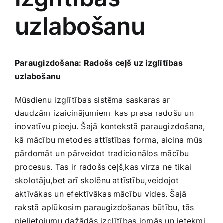
uzlabošanu
Jaunākie pārdevēji
Grāmatas
Pirktākās preces
Gudrā māja
Paraugizdošana: Radošs ceļš uz izglītības
uzlabošanu
Raksti
Mājai un remontam
Mūsdienu ⁤izglītības sistēma saskaras ar
daudzām izaicinājumiem, ⁢kas ⁢prasa radošu un
inovatīvu pieeju. Šajā kontekstā paraugizdošana,
Mājražotājiem
kā ​mācību metodes attīstības forma, aicina mūs ​
pārdomāt⁤ un ⁢pārveidot tradicionālos mācību
Mājsaimniecības preces
procesus. ⁢Tas ir ⁢radošs ceļš,kas virza ne⁢ tikai
skolotāju,bet arī ‌skolēnu attīstību,veidojot
Mēbeles un interjers
aktīvākas ‍un efektīvākas mācību vides. Šajā
rakstā aplūkosim paraugizdošanas ‍būtību, tās‌
pielietojumu dažādās izglītības⁤ jomās un ietekmi