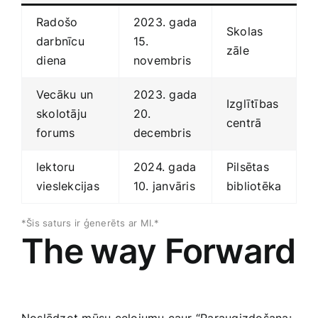
Radošo
2023. gada
Skolas
‍darbnīcu
​15.‍
zāle
⁤diena
novembris
Vecāku un
2023. gada
Izglītības
skolotāju
20.
centrā
forums
decembris
lektoru
2024. gada
Pilsētas
vieslekcijas
10. janvāris
bibliotēka
*Šis saturs ‍ir ģenerēts ⁣ar MI.*
The⁢ way Forward