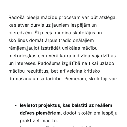
Smaržas, kosmētika
Radošā pieeja mācību procesam var⁤ būt atslēga,
Sports, tūrisms un atpūta
⁢kas atver durvis uz jauniem iespējām un⁢
pieredzēm. Šī pieeja mudina skolotājus un
skolēnus domāt ārpus tradicionālajiem‌
TV un Sadzīves tehnika
rāmjiem,ļaujot izstrādāt unikālas mācību
metodes,kas‌ ņem vērā katra indivīda vajadzības
Zoo preces
un intereses. Radošums ‍izglītībā ne tikai uzlabo
mācību rezultātus,​ bet arī veicina kritisko
⁣domāšanu un sadarbību. Piemēram, skolotāji var:
Ievietot projektus, kas balstīti uz reāliem
dzīves piemēriem
, ​dodot skolēniem​ iespēju‍
praktizēt ⁣mācīto.