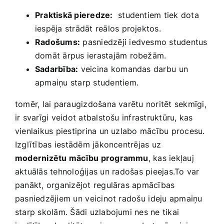
Praktiskā pieredze:
‍ studentiem tiek dota
‍iespēja​ strādāt reālos projektos.
Radošums:
pasniedzēji​ iedvesmo studentus
domāt ārpus ierastajām robežām.
Sadarbība:
veicina⁢ komandas darbu ⁤un
apmaiņu starp ​studentiem.
tomēr, lai paraugizdošana varētu noritēt sekmīgi,
ir svarīgi veidot atbalstošu infrastruktūru, ‌kas
vienlaikus piestiprina un uzlabo mācību procesu.
Izglītības⁤ iestādēm jākoncentrējas uz
modernizētu mācību programmu
, kas ​iekļauj
aktuālās tehnoloģijas​ un ⁢radošas pieejas.To ‍var⁤
panākt, organizējot ‌regulāras apmācības
pasniedzējiem un ⁤veicinot radošu⁣ ideju apmaiņu
starp skolām. Šādi uzlabojumi nes ne​ tikai