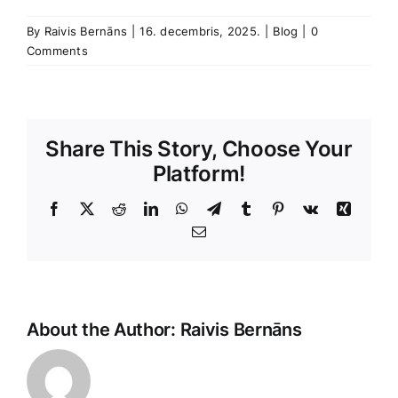
By
Raivis Bernāns
|
16. decembris, 2025.
|
Blog
|
0
Comments
Share This Story, Choose Your
Platform!
Facebook
X
Reddit
LinkedIn
WhatsApp
Telegram
Tumblr
Pinterest
Vk
Xing
E-
Pasts
Unfortunately,
About the Author:
Raivis Bernāns
it
seems
the