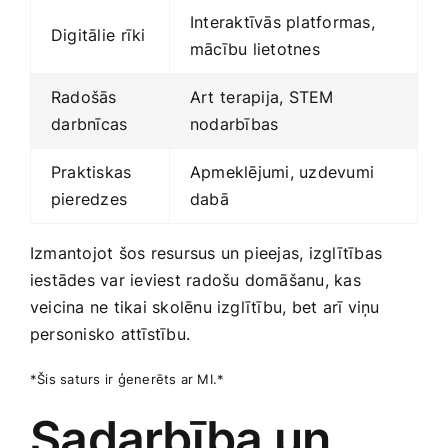
Interaktīvās​ platformas,
Digitālie ⁤rīki
mācību lietotnes
Radošās
Art⁣ terapija, STEM
⁣darbnīcas
nodarbības
Praktiskas⁣
Apmeklējumi, uzdevumi‍
pieredzes
dabā
Izmantojot šos resursus un pieejas, izglītības
iestādes var ieviest radošu domāšanu,​ kas
veicina ne ​tikai skolēnu izglītību, bet arī ‌viņu
personisko attīstību.
*Šis saturs ir ģenerēts ar MI.*
Sadarbība un