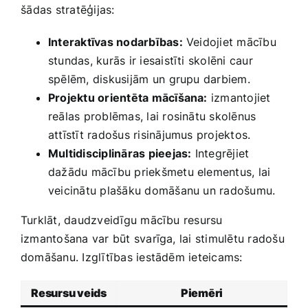
⁣šādas stratēģijas:
Interaktīvas nodarbības:
Veidojiet mācību
stundas, kurās ir iesaistīti ‌skolēni caur
spēlēm, diskusijām un ⁣grupu darbiem.
Projektu orientēta mācīšana:
izmantojiet‍
reālas ‌problēmas, lai rosinātu skolēnus
attīstīt ​radošus ‌risinājumus ‌projektos.
Multidisciplināras pieejas:
Integrējiet
dažādu mācību priekšmetu ‌elementus, ⁢lai‍
veicinātu plašāku domāšanu un radošumu.
Turklāt, daudzveidīgu mācību resursu
izmantošana ‍var būt​ svarīga, lai stimulētu‌ radošu
domāšanu. Izglītības iestādēm​ ieteicams:
Resursu veids
Piemēri