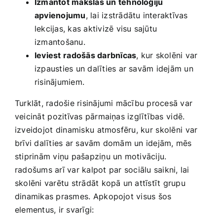
Izmantot mākslas un tehnoloģiju
apvienojumu
, ‌lai izstrādātu interaktīvas ​
lekcijas, kas aktivizē visu sajūtu‍
izmantošanu.
Ieviest⁣ radošās darbnīcas
, kur skolēni ‍var
izpausties un dalīties ar savām idejām un
risinājumiem.
Turklāt, radošie risinājumi mācību procesā var
veicināt ⁣pozitīvas pārmaiņas izglītības ⁣vidē.
izveidojot ⁤dinamisku⁤ atmosfēru, kur⁣ skolēni⁢ var
brīvi dalīties ar savām ‌domām un idejām, mēs
stiprinām viņu pašapziņu un motivāciju.
radošums arī var kalpot ⁢par sociālu saikni, lai
skolēni varētu strādāt kopā un attīstīt grupu
dinamikas prasmes.⁤ Apkopojot visus ⁤šos
‍elementus, ir svarīgi: