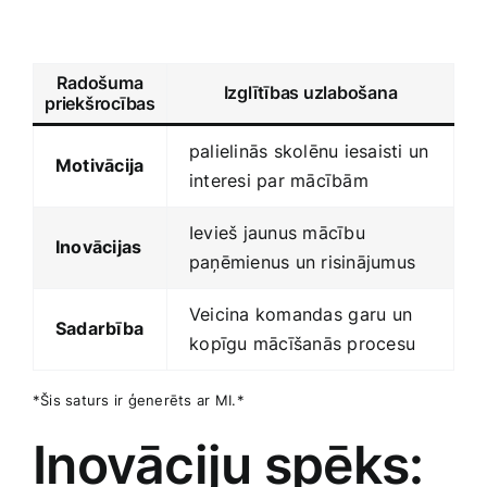
Radošuma
Izglītības uzlabošana
priekšrocības
palielinās skolēnu ‍iesaisti ‍un
Motivācija
​interesi par mācībām
Ievieš jaunus​ mācību
Inovācijas
paņēmienus un risinājumus
Veicina komandas ⁤garu un
Sadarbība
⁤kopīgu mācīšanās procesu
*Šis saturs ir ģenerēts ⁤ar ⁢MI.*
Inovāciju spēks: