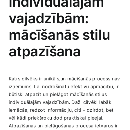
individuālajām
vajadzībām:
mācīšanās stilu
atpazīšana
Katrs cilvēks ir unikāls,un ⁢mācīšanās process⁣ nav​
izņēmums. Lai nodrošinātu⁢ efektīvu ⁤apmācību, ir
būtiski atpazīt⁤ un pielāgot mācīšanās stilus ​
individuālajām vajadzībām. Daži cilvēki labāk
iemācās, ⁤redzot ⁤informāciju, citi – dzirdot, bet
⁢vēl kādi priekšroku dod praktiskai pieejai.
Atpazīšanas un pielāgošanas procesa‌ ietvaros ir