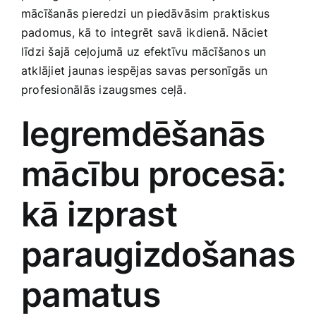
mācīšanās‍ pieredzi un piedāvāsim praktiskus
Smaržas, kosmētika
padomus, kā to integrēt savā ⁤ikdienā. ​Nāciet
līdzi‍ šajā ceļojumā uz efektīvu mācīšanos ‌un
Sports, tūrisms un atpūta
atklājiet jaunas iespējas savas⁤ personīgās un⁢
profesionālās izaugsmes ceļā.
TV un Sadzīves tehnika
Iegremdēšanās
Zoo preces
mācību‍ procesā:⁣
kā izprast
paraugizdošanas
pamatus