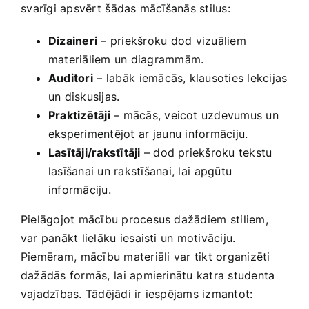
⁣svarīgi apsvērt⁢ šādas mācīšanās stilus:
Dizaineri
‍– priekšroku‍ dod⁣ vizuāliem
materiāliem un diagrammām.
Auditori
⁤– labāk⁢ iemācās, klausoties lekcijas
un‍ diskusijas.
Praktizētāji
– mācās,​ veicot​ uzdevumus un
eksperimentējot ⁤ar ‌jaunu ⁢informāciju.
Lasītāji/rakstītāji
– dod priekšroku tekstu
‍lasīšanai un rakstīšanai,⁢ lai ⁤apgūtu
‍informāciju.
Pielāgojot mācību‌ procesus dažādiem ⁢stiliem,
var panākt ‌lielāku ⁤iesaisti‌ un motivāciju.
Piemēram, ⁤mācību‌ materiāli var⁣ tikt organizēti
dažādās formās, ⁤lai apmierinātu katra studenta
vajadzības. ‍Tādējādi ir iespējams izmantot: