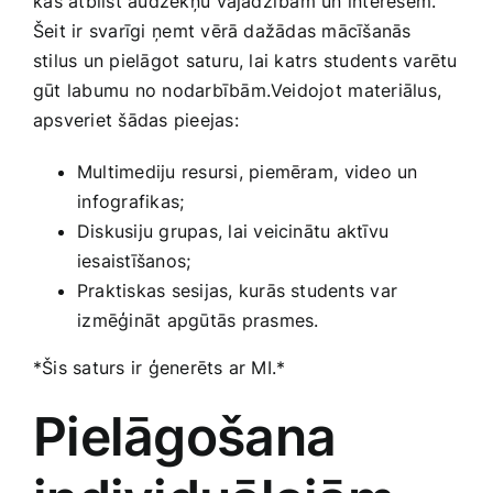
⁢kas atbilst audzēkņu ⁤vajadzībām un ​interesēm.‍
Šeit ir svarīgi⁢ ņemt vērā dažādas mācīšanās
stilus un pielāgot ‍saturu,‌ lai ‌katrs students varētu
gūt labumu ‍no nodarbībām.Veidojot⁣ materiālus,
apsveriet šādas pieejas:
Multimediju resursi, piemēram, ⁣video un
⁢infografikas;
Diskusiju​ grupas, lai veicinātu aktīvu‍
iesaistīšanos;
Praktiskas sesijas, ​kurās students var
⁣izmēģināt apgūtās prasmes.
*Šis saturs ir ģenerēts ar ​MI.*
Pielāgošana