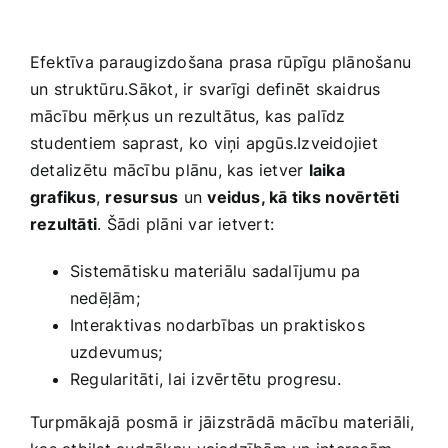
Efektīva ‌paraugizdošana prasa rūpīgu ‌plānošanu
⁣un​ struktūru.Sākot, ‍ir​ svarīgi definēt skaidrus
mācību mērķus un rezultātus, kas ⁤palīdz
studentiem saprast, ​ko viņi apgūs.Izveidojiet
detalizētu mācību plānu,‍ kas ​ietver
laika
grafikus
,
resursus
un
veidus,‌ kā tiks⁢ novērtēti
rezultāti
. Šādi plāni var ietvert:
Sistemātisku materiālu sadalījumu pa
nedēļām;
Interaktivas nodarbības un praktiskos
uzdevumus;
Regularitāti, lai izvērtētu‍ progresu.
Turpmākajā posmā ir jāizstrādā mācību materiāli,