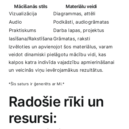
Mācīšanās stils
Materiālu veidi
Vizualizācija
Diagrammas,‍ attēli
Audio
Podkāsti, ​audiogrāmatas
Praktiskums
Darba‍ lapas, projektus
lasīšana/Rakstīšana
Grāmatas, raksti
Izvēloties un‌ apvienojot šos materiālus, varam⁣
veidot‍ dinamiski pielāgotu mācību vidi, ⁢kas
kalpos katra indivīda vajadzību apmierināšanai
un veicinās⁣ viņu ievērojamākus‌ rezultātus.
*Šis saturs​ ir ģenerēts ‍ar MI.*
Radošie rīki un
resursi: