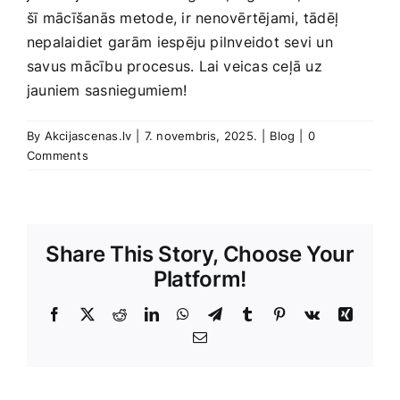
‍šī⁢ mācīšanās metode, ir ⁣nenovērtējami, tādēļ
‍nepalaidiet garām ⁤iespēju pilnveidot sevi un
savus mācību procesus. Lai‌ veicas ceļā uz
jauniem sasniegumiem!
By
Akcijascenas.lv
|
7. novembris, 2025.
|
Blog
|
0
Comments
Share This Story, Choose Your
Platform!
Facebook
X
Reddit
LinkedIn
WhatsApp
Telegram
Tumblr
Pinterest
Vk
Xing
E-
Pasts
Sorry,