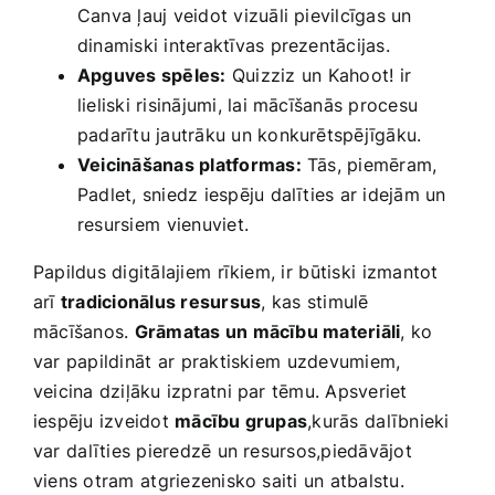
Canva‌ ļauj veidot vizuāli pievilcīgas un
dinamiski interaktīvas prezentācijas.
Apguves spēles:
Quizziz‍ un⁢ Kahoot! ir
lieliski risinājumi, lai mācīšanās procesu
‌padarītu jautrāku un konkurētspējīgāku.
Veicināšanas platformas:
Tās, piemēram,
‌Padlet, sniedz iespēju​ dalīties ar idejām un⁢
resursiem ⁤vienuviet.
Papildus​ digitālajiem ⁢rīkiem, ir ⁢būtiski ⁢izmantot
arī
tradicionālus ‌resursus
, ⁤kas stimulē
mācīšanos.
Grāmatas un mācību materiāli
, ko
var papildināt ⁢ar‌ praktiskiem⁤ uzdevumiem,
‌veicina dziļāku ​izpratni par tēmu.‍ Apsveriet
iespēju izveidot
mācību grupas
,kurās ⁢dalībnieki
var⁣ dalīties pieredzē un resursos,piedāvājot
viens otram⁣ atgriezenisko saiti un atbalstu.‌