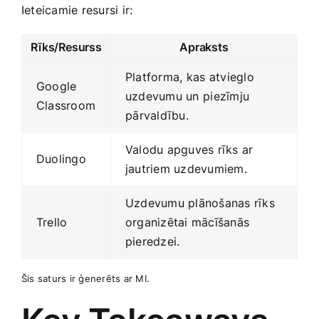
Ieteicamie resursi ir:
Rīks/Resurss
Apraksts
Platforma, kas ⁣atvieglo
Google⁣
uzdevumu ​un ⁤piezīmju
Classroom
⁤pārvaldību.
Valodu apguves rīks ar
Duolingo
jautriem‍ uzdevumiem.
Uzdevumu plānošanas rīks
Trello
organizētai mācīšanās⁤
pieredzei.
Šis saturs ir ģenerēts⁤ ar‍ MI.