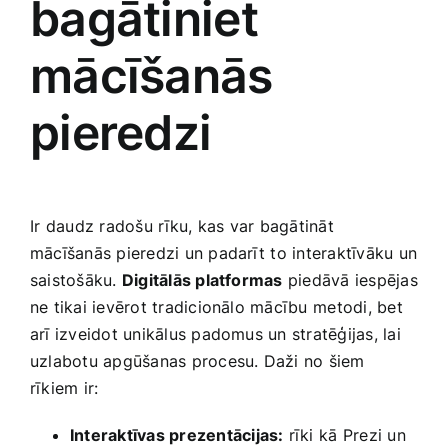
bagātiniet
mācīšanās
pieredzi
Ir ⁤daudz‌ radošu⁣ rīku, kas var bagātināt
mācīšanās pieredzi un padarīt⁣ to interaktīvāku un
saistošāku.
Digitālās platformas
piedāvā iespējas
ne tikai ievērot tradicionālo mācību ⁤metodi, bet
arī izveidot unikālus padomus un stratēģijas, lai⁢
uzlabotu apgūšanas ‌procesu. Daži no ‍šiem
rīkiem ⁤ir:
Interaktīvas prezentācijas:
rīki kā⁢ Prezi​ un‌