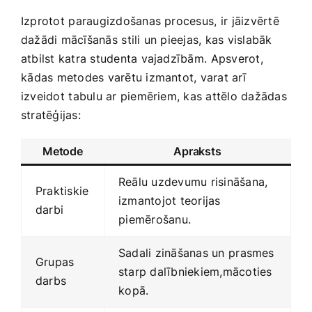
Izprotot ⁤paraugizdošanas procesus, ir ⁢jāizvērtē
dažādi mācīšanās ⁤stili un pieejas, kas vislabāk ​
atbilst katra studenta ‍vajadzībām.⁢ Apsverot,
⁣kādas metodes varētu izmantot, varat ‍arī
izveidot ⁢tabulu​ ar ‍piemēriem, kas attēlo dažādas ​
stratēģijas:
Metode
Apraksts
Reālu uzdevumu​ risināšana,
Praktiskie
izmantojot teorijas
darbi
⁣piemērošanu.
Sadali ‌zināšanas un⁤ prasmes
Grupas
starp dalībniekiem,mācoties
darbs
⁤kopā.