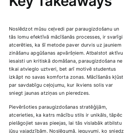
Key Takeaways
Noslēdzot mūsu ceļvedi par paraugizdošanu un
tās lomu⁢ efektīvā mācīšanās processes, ir svarīgi
atcerēties, ka‍ šī metode paver ⁢durvis uz ​jauniem
zināšanu‌ apgūšanas apvāršņiem. Atbalstot⁢ aktīvu
iesaisti un kritiskā domāšana,​ paraugizdošana ne⁢
tikai atvieglo uztveri, bet arī motivē studentus
izkāpt no savas komforta zonas. Mācīšanās kļūst‌
par savdabīgu​ ceļojumu, ⁣kur ikviens‌ solis var
sniegt jaunas atziņas un pieredzes.
Pievēršoties ⁣paraugizdošanas stratēģijām,
atcerieties, ka ⁤katrs mācību ⁤stils‍ ir ⁤unikāls,‌ tāpēc‌
pielāgojiet savas ⁣pieejas,⁢ lai tās vislabāk ‍atbilstu
jūsu ​vajadzībām. Noslēgumā, ​ieguvumi, ko sniedz