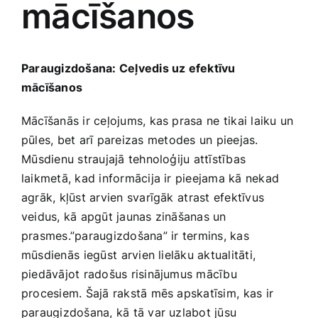
mācīšanos
Medicīnas preces
Mobilie telefoni, planšetdatori
Paraugizdošana: Ceļvedis uz ‍efektīvu
mācīšanos
Pakalpojumi
Mācīšanās ir ceļojums, kas‌ prasa ​ne⁤ tikai laiku un
pūles, bet arī pareizas⁣ metodes un pieejas.
Pārtikas preces
⁣Mūsdienu straujajā tehnoloģiju attīstības​
laikmetā, kad informācija ir pieejama kā nekad⁣
Preces birojam
agrāk, kļūst arvien svarīgāk⁢ atrast efektīvus
veidus, kā​ apgūt jaunas zināšanas un
‌prasmes.”paraugizdošana” ir ⁢termins,‌ kas ​
Preces pieaugušajiem
mūsdienās⁣ iegūst⁣ arvien lielāku aktualitāti,‍
piedāvājot ‌radošus risinājumus mācību
Rotaļlietas, bērnu preces
procesiem. Šajā rakstā mēs apskatīsim,⁢ kas⁢ ir
paraugizdošana, kā tā ​var ‌uzlabot jūsu