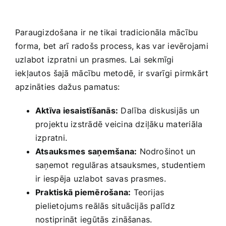
Paraugizdošana ir ⁣ne tikai tradicionāla mācību
forma, bet ​arī radošs process, kas var​ ievērojami
uzlabot izpratni un prasmes. Lai sekmīgi
iekļautos⁤ šajā⁢ mācību metodē, ir svarīgi pirmkārt
apzināties dažus ‍pamatus: ⁤
Aktīva iesaistīšanās:
Dalība diskusijās⁢ un
projektu izstrādē veicina dziļāku materiāla ​
izpratni.
Atsauksmes⁤ saņemšana:
Nodrošinot un
saņemot‍ regulāras atsauksmes,⁣ studentiem
ir iespēja uzlabot savas prasmes.
Praktiskā piemērošana:
Teorijas
pielietojums reālās situācijās palīdz
nostiprināt iegūtās⁢ zināšanas.