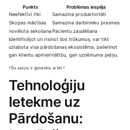
Punkts
Problēmas iespēja
Neefektīvi rīki
Samazina produktivitāti
Skopas mācības
Samazina darbinieku prasmes
novēlota sekošana
Pacientu zaudēšana
Identificējot un risinot šos trūkumus, var tikt
uzlabota visa pārdošanas ⁢ekosistēma, palielinot
gan klientu apmierinātību, ⁤gan uzņēmuma peļņu.
*Šis saturs ir ģenerēts ar MI.*
Tehnoloģiju‍
Ietekme uz
Pārdošanu: