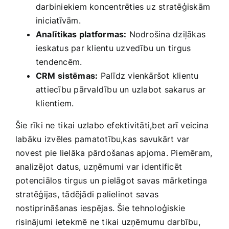
darbiniekiem koncentrēties uz stratēģiskām
iniciatīvām.
Analītikas⁢ platformas:
Nodrošina dziļākas
ieskatus par klientu uzvedību un tirgus
tendencēm.
CRM ⁤sistēmas:
Palīdz vienkāršot klientu‌
attiecību pārvaldību un uzlabot sakarus ar
klientiem.
Šie rīki ne⁣ tikai uzlabo efektivitāti,bet arī veicina
labāku⁤ izvēles pamatotību,kas ⁣savukārt var
novest pie lielāka pārdošanas apjoma. Piemēram,
analizējot datus, uzņēmumi var identificēt
potenciālos tirgus un pielāgot savas mārketinga
stratēģijas, tādējādi‌ palielinot savas⁢
nostiprināšanas iespējas. Šie tehnoloģiskie
risinājumi ietekmē ne tikai uzņēmumu darbību,