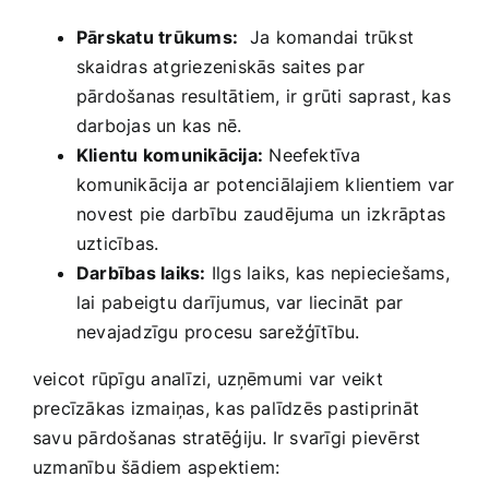
Pārskatu trūkums:
⁤ Ja komandai​ trūkst
skaidras atgriezeniskās ​saites‌ par
pārdošanas resultātiem, ir grūti saprast, kas
darbojas un kas nē.
Klientu komunikācija:
Neefektīva
komunikācija ar potenciālajiem klientiem var
novest pie darbību zaudējuma ⁢un izkrāptas
uzticības.
Darbības laiks:
‍Ilgs laiks, kas nepieciešams,⁢
lai ‍pabeigtu darījumus, var liecināt ‍par
nevajadzīgu procesu sarežģītību.
veicot rūpīgu analīzi, uzņēmumi var‌ veikt
precīzākas izmaiņas,⁢ kas palīdzēs pastiprināt
savu pārdošanas stratēģiju. Ir svarīgi pievērst
uzmanību šādiem aspektiem: