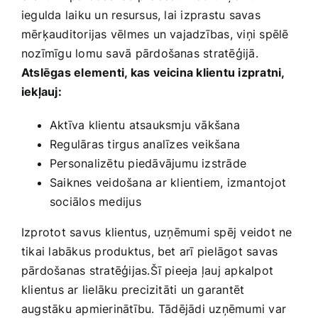
iegulda ‍laiku un resursus, lai izprastu savas
mērķauditorijas vēlmes un vajadzības, viņi spēlē
nozīmīgu lomu savā pārdošanas stratēģijā.
Atslēgas elementi, kas veicina klientu izpratni,
iekļauj:
Aktīva klientu atsauksmju vākšana
Regulāras tirgus analīzes veikšana
Personalizētu piedāvājumu izstrāde
Saiknes veidošana ar klientiem, izmantojot
sociālos medijus
Izprotot savus klientus, uzņēmumi‍ spēj veidot ne
tikai labākus produktus, bet arī pielāgot savas
pārdošanas stratēģijas.Šī pieeja ļauj​ apkalpot
klientus ar lielāku precizitāti un garantēt
augstāku apmierinātību. ⁤Tādējādi uzņēmumi var