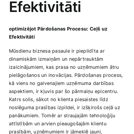
Efektivitāti
Medicīnas preces
Mobilie telefoni, planšetdatori
optimizējot Pārdošanas Procesu: Ceļš uz
‍Efektivitāti
Pakalpojumi
Mūsdienu biznesa pasaule ir piepildīta ar
dinamiskām izmaiņām un nepārtrauktām
Pārtikas preces
izaicinājumiem, kas prasa no​ uzņēmumiem ātru
pielāgošanos un ‌inovācijas. Pārdošanas process,
Preces birojam
kā viens no galvenajiem uzņēmuma darbības⁤
aspektiem, ir kļuvis par ‌šo pārmaiņu epicentru.
Katrs solis, sākot no klienta piesaistes līdz
Preces pieaugušajiem
noslēguma prasības izpildei, ir‌ izšķirošs ceļā uz
panākumiem. Tomēr ar straujajām tehnoloģiju
Rotaļlietas, bērnu preces
attīstībām un arvien pieaugošajām klientu
prasībām, uzņēmumiem ir jāmeklē jauni,