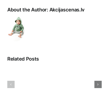
About the Author:
Akcijascenas.lv
Related Posts
Pārdošan
Tirdzniecības
aģenti:
psiholoģija:
Ceļš
Atklājot
uz
patērētāju
veiksmīg
prātu
tirgošanu