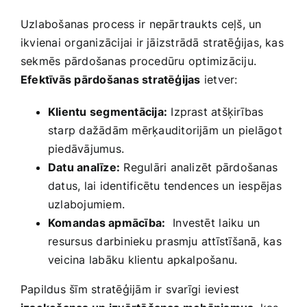
Uzlabošanas process ir nepārtraukts ceļš, un
ikvienai organizācijai ir jāizstrādā⁤ stratēģijas, kas
sekmēs pārdošanas procedūru ⁣optimizāciju. ⁣
Efektīvās pārdošanas stratēģijas
ietver:
Klientu segmentācija:
Izprast atšķirības
starp dažādām mērķauditorijām un pielāgot
piedāvājumus.
Datu analīze:
Regulāri analizēt​ pārdošanas
datus, lai identificētu tendences un iespējas
uzlabojumiem.
Komandas apmācība:
⁣ Investēt ⁣laiku un
⁤resursus darbinieku prasmju attīstīšanā, kas⁤
veicina labāku ‌klientu apkalpošanu.
Papildus šīm stratēģijām​ ir svarīgi ieviest