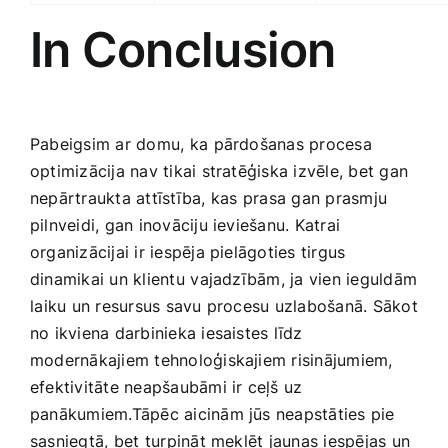
In Conclusion
Pabeigsim ar domu,⁤ ka pārdošanas procesa
optimizācija nav tikai stratēģiska izvēle, bet gan
nepārtraukta attīstība, ⁤kas prasa gan prasmju
pilnveidi, gan inovāciju ‌ieviešanu. Katrai
organizācijai ir iespēja pielāgoties tirgus
dinamikai ‌un klientu⁤ vajadzībām, ja vien ieguldām
⁣laiku un ​resursus savu procesu uzlabošanā. Sākot
no ​ikviena darbinieka iesaistes līdz
modernākajiem tehnoloģiskajiem risinājumiem,
efektivitāte neapšaubāmi ir ceļš uz
panākumiem.Tāpēc aicinām jūs neapstāties pie⁤
sasniegtā,⁣ bet turpināt meklēt jaunas iespējas un