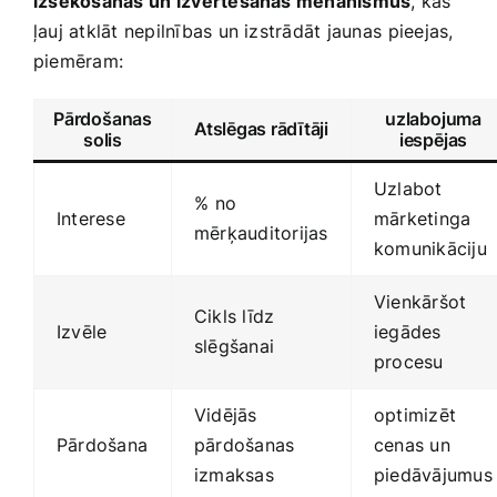
izsekošanas⁤ un izvērtēšanas mehānismus
, kas​
ļauj atklāt nepilnības un izstrādāt jaunas⁤ pieejas,
piemēram:
Pārdošanas
uzlabojuma
Atslēgas rādītāji
solis
iespējas
Uzlabot
%⁣ no
Interese
mārketinga
mērķauditorijas
komunikāciju
Vienkāršot
Cikls līdz
Izvēle
iegādes
slēgšanai
procesu
Vidējās
optimizēt
Pārdošana
pārdošanas
cenas un
izmaksas
piedāvājumus