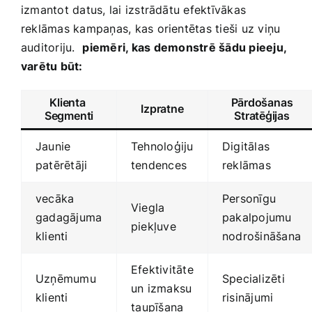
izmantot datus, lai izstrādātu efektīvākas
reklāmas kampaņas, kas orientētas tieši uz viņu
auditoriju. ⁣
piemēri,⁢ kas demonstrē šādu pieeju,
‍varētu būt:
Klienta ​
Pārdošanas
Izpratne
Segmenti
Stratēģijas
Jaunie
Tehnoloģiju
Digitālas
patērētāji
tendences
reklāmas
vecāka
Personīgu
Viegla
gadagājuma
pakalpojumu
piekļuve
klienti
nodrošināšana
Efektivitāte
Uzņēmumu
Specializēti
‌un ​izmaksu
klienti
risinājumi
⁢taupīšana