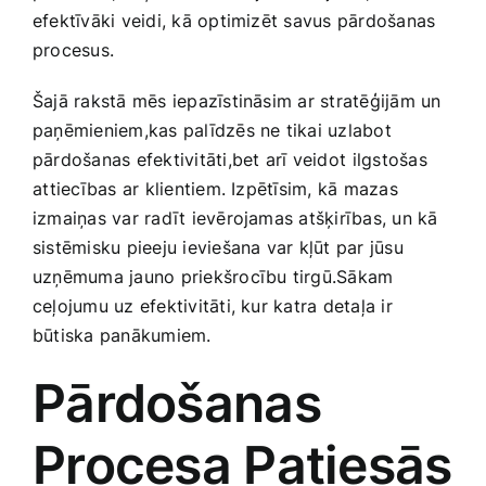
efektīvāki veidi,‌ kā optimizēt savus pārdošanas
Smaržas, kosmētika
procesus.
Sports, tūrisms un atpūta
Šajā rakstā mēs iepazīstināsim ar stratēģijām un
paņēmieniem,kas palīdzēs ne tikai uzlabot
pārdošanas efektivitāti,bet arī veidot⁤ ilgstošas
TV un Sadzīves tehnika
⁤attiecības ar klientiem. Izpētīsim, kā mazas
izmaiņas var radīt ievērojamas atšķirības, un kā
Zoo preces
sistēmisku pieeju ieviešana var kļūt par ‌jūsu
uzņēmuma ‌jauno priekšrocību tirgū.Sākam
ceļojumu‍ uz efektivitāti, kur katra detaļa ir
būtiska panākumiem.
Pārdošanas
Procesa Patiesās