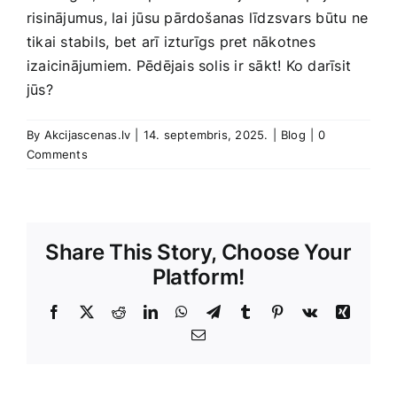
risinājumus, lai jūsu ​pārdošanas līdzsvars būtu ne
tikai stabils, bet arī izturīgs pret nākotnes
izaicinājumiem.​ Pēdējais solis ir sākt! Ko darīsit
jūs?
By
Akcijascenas.lv
|
14. septembris, 2025.
|
Blog
|
0
Comments
Share This Story, Choose Your
Platform!
Facebook
X
Reddit
LinkedIn
WhatsApp
Telegram
Tumblr
Pinterest
Vk
Xing
E-
Pasts