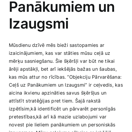
Panākumiem un
Medicīnas preces
Izaugsmi
Mobilie telefoni, planšetdatori
Pakalpojumi
Mūsdienu dzīvē mēs bieži sastopamies ar
izaicinājumiem, kas var stāties mūsu ceļā uz
Pārtikas preces
mērķu sasniegšanu. Šie šķēršļi var būt⁤ ne ‍tikai
ārēji apstākļi, bet arī iekšējās bažas un šaubas,
kas mūs attur no ⁤rīcības. “Objekciju Pārvarēšana:
Preces birojam
Ceļš uz Panākumiem un Izaugsmi” ir⁣ ceļvedis, kas
aicina ikvienu apzināties savus šķēršļus un
Preces pieaugušajiem
attīstīt ⁣stratēģijas pret tiem. ‌Šajā rakstā
izpētīsim,kā identificēt un pārvarēt personīgās
⁢pretestības,kā arī kā mazie ⁢uzlabojumi var
Rotaļlietas, bērnu preces
novest pie lieliem panākumiem un personiskās⁢