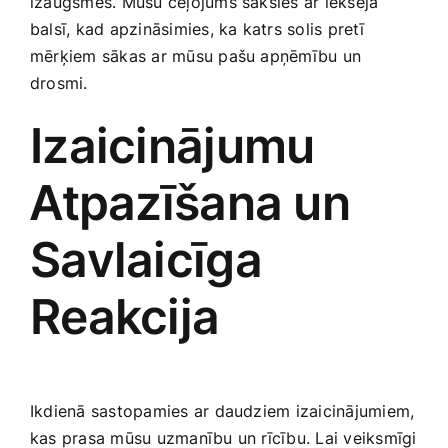
izaugsmes. Mūsu ceļojums sāksies ar iekšējā
Smaržas, kosmētika
balsī, kad apzināsimies, ka ​katrs solis pretī
mērķiem sākas ar mūsu pašu apņēmību un
drosmi.
Sports, tūrisms un atpūta
Izaicinājumu
TV un Sadzīves tehnika
⁤Atpazīšana un
Zoo preces
Savlaicīga
Reakcija
Ikdienā sastopamies ar daudziem izaicinājumiem,
kas prasa mūsu uzmanību ‍un rīcību. Lai veiksmīgi