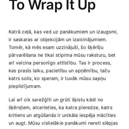
To Wrap It Up
Katrā ceļā,⁤ kas ved uz panākumiem un izaugsmi,
ir saskaras ar objekcijām un izaicinājumiem.
Tomēr, kā mēs esam uzzinājuši, šo šķēršļu
pārvarēšana ne tikai stiprina mūsu raksturu, bet
arī veicina‍ personīgo attīstību. Tas ir process,
kas prasīs laiku, pacietību un apņēmību, taču
katrs solis, ko speram, ir tuvāk mūsu sapņu
piepildījumam.
Lai arī⁤ cik sarežģīti un grūti šķistu kādi no
šķērsļiem, atcerieties, ⁢ka katra‌ pieredze, katrs
kritiens un atgūšanās ir unikāla iespēja mācīties
un augt. Mūsu vislielākie ⁢panākumi‍ nereti slēpjas