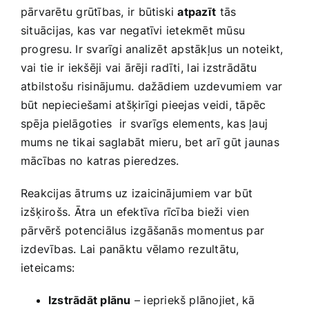
​pārvarētu grūtības, ir būtiski
atpazīt
⁢tās
situācijas, kas var negatīvi ietekmēt mūsu‍
progresu. Ir svarīgi analizēt apstākļus un noteikt,
vai tie ir iekšēji vai⁣ ārēji radīti,⁤ lai izstrādātu
atbilstošu risinājumu. dažādiem uzdevumiem⁤ var
būt nepieciešami atšķirīgi ​pieejas veidi, tāpēc
spēja pielāgoties
⁢ ir⁣ svarīgs elements, kas ļauj
mums ne tikai saglabāt mieru, bet arī ⁣gūt‌ jaunas
mācības no katras pieredzes.
Reakcijas ātrums uz izaicinājumiem ‍var​ būt
izšķirošs. Ātra un efektīva rīcība bieži⁤ vien
pārvērš potenciālus‌ izgāšanās momentus par
izdevības. Lai panāktu vēlamo ​rezultātu,⁣
ieteicams:
Izstrādāt ​plānu
– iepriekš plānojiet, kā