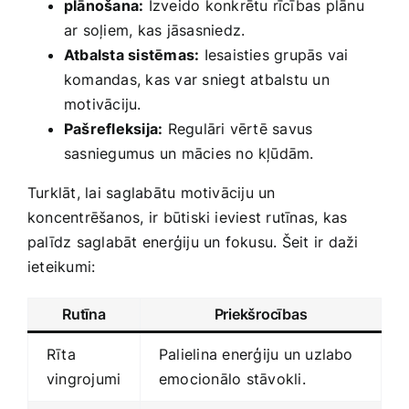
plānošana:
Izveido konkrētu​ rīcības plānu
ar soļiem, kas jāsasniedz.
Atbalsta sistēmas:
Iesaisties grupās vai
komandas, kas var sniegt ⁢atbalstu un
motivāciju.
Pašrefleksija:
Regulāri vērtē ‌savus⁢
sasniegumus un mācies ​no ‌kļūdām.
Turklāt, lai saglabātu motivāciju un
koncentrēšanos, ir būtiski ieviest rutīnas, kas
palīdz saglabāt enerģiju un fokusu. Šeit ir daži
ieteikumi:
Rutīna
Priekšrocības
Rīta
Palielina enerģiju un uzlabo
vingrojumi
emocionālo stāvokli.