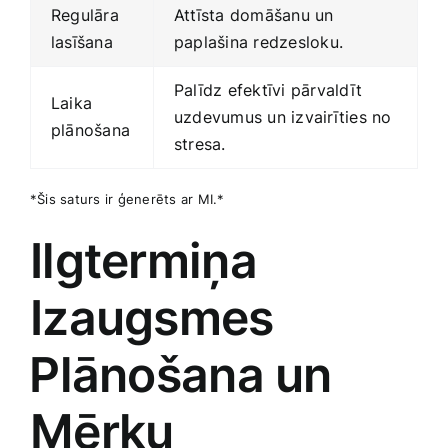
Regulāra
Attīsta domāšanu un​
lasīšana
paplašina redzesloku.
Palīdz efektīvi pārvaldīt
Laika
uzdevumus un izvairīties no
plānošana
stresa.
*Šis saturs ir ģenerēts ⁢ar MI.*
Ilgtermiņa
Izaugsmes
⁤Plānošana un
Mērķu