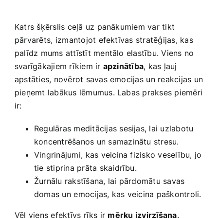
Katrs šķērslis ceļā uz panākumiem var tikt
pārvarēts, ⁢izmantojot‍ efektīvas stratēģijas, kas
palīdz mums attīstīt mentālo elastību. Viens no
svarīgākajiem rīkiem ir
apzinātība
, kas ļauj
apstāties, novērot savas emocijas ⁤un reakcijas un
pieņemt labākus lēmumus. Labas prakses piemēri
ir:
Regulāras meditācijas sesijas, lai uzlabotu
koncentrēšanos un samazinātu stresu.
Vingrinājumi, ⁤kas veicina fizisko veselību, jo
tie stiprina prāta skaidrību.
Žurnālu rakstīšana, lai pārdomātu savas
domas‌ un⁢ emocijas, kas veicina paškontroli.
Vēl viens efektīvs rīks ir
mērķu izvirzīšana
.