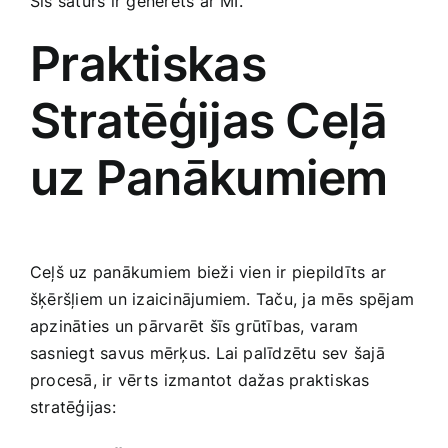
Šis saturs ir ģenerēts ar MI.
Praktiskas
Stratēģijas Ceļā
uz Panākumiem
Ceļš uz panākumiem bieži vien ir piepildīts ar
šķēršļiem un‍ izaicinājumiem. Taču, ja⁤ mēs⁢ spējam
apzināties un pārvarēt šīs grūtības, ⁤varam
sasniegt savus mērķus.​ Lai palīdzētu sev šajā
procesā, ‍ir vērts ⁢izmantot dažas praktiskas
stratēģijas: