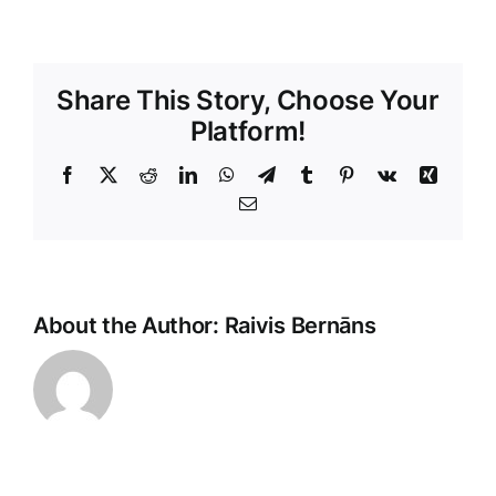
Share This Story, Choose Your
Platform!
Facebook
X
Reddit
LinkedIn
WhatsApp
Telegram
Tumblr
Pinterest
Vk
Xing
E-
Sorry,
Pasts
it
seems
that
About the Author:
Raivis Bernāns
there
is
a
missing
topic
in