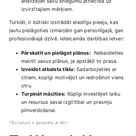
analizējiet savu sniegumu attiecībā ⁣uz​
izvirzītajiem mērķiem.
Turklāt, ir būtiski izstrādāt elastīgu pieeju, kas
ļautu pielāgoties izmaiņām gan personīgajā, gan
profesionālajā dzīvē. Ieteicamās⁤ darbības ietver:
Pārskatīt un pielāgot plānus:
⁣ Nebaidieties
mainīt savus plānus, ja apstākļi to prasa.
Izveidot atbalsta tīklu:
Sadarbojieties ar
citiem, kopīgi motivējot un iedrošinot viens
otru.
Turpināt mācīties:
Rūpīgi investējiet laiku
un resursus savai izglītībai un prasmju
pilnveidošanai.
*Šis saturs ir ģenerēts ar⁤ MI.*