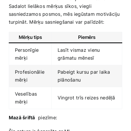
Sadalot lielākos mērķus sīkos, viegli
sasniedzamos‌ posmos, mēs iegūstam motivāciju
turpināt. Mērķu sasniegšanai var palīdzēt:
Mērķu tips
Piemērs
Personīgie
Lasīt‌ vismaz vienu
mērķi
grāmatu mēnesī
Profesionālie⁤
Pabeigt kursu par laika
mērķi
plānošanu
Veselības
Vingrot ⁣trīs reizes nedēļā
mērķi
Mazā šriftā
​ piezīme: