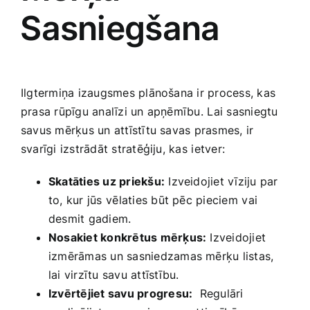
⁣Sasniegšana
Ilgtermiņa izaugsmes plānošana ‍ir process, kas
prasa rūpīgu analīzi un ‌apņēmību.⁢ Lai sasniegtu
savus mērķus un attīstītu savas‌ prasmes, ir
svarīgi izstrādāt stratēģiju, kas ⁣ietver:
Skatāties uz priekšu:
Izveidojiet vīziju‍ par
to, kur jūs⁤ vēlaties būt pēc pieciem⁢ vai‌
desmit gadiem.
Nosakiet konkrētus mērķus:
Izveidojiet
izmērāmas un sasniedzamas mērķu listas,
lai virzītu savu attīstību.
Izvērtējiet savu progresu:
‌ Regulāri