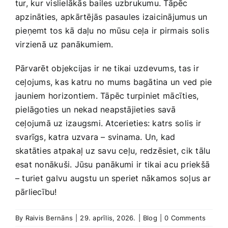
tur, kur vislielākās bailes uzbrukumu. Tāpēc
apzināties, apkārtējās pasaules izaicinājumus‍ un
pieņemt tos kā daļu no mūsu ceļa ir pirmais solis
virzienā uz panākumiem.
Pārvarēt objekcijas ir ne⁤ tikai uzdevums, tas ir
ceļojums, kas katru no mums bagātina un ved pie
jauniem horizontiem. Tāpēc turpiniet⁤ mācīties,
pielāgoties un nekad neapstājieties savā
ceļojumā uz izaugsmi. Atcerieties: katrs ⁤solis ir
svarīgs, katra uzvara – svinama. Un, kad
skatāties atpakaļ uz savu ceļu, redzēsiet, cik tālu
esat nonākuši. Jūsu panākumi ⁤ir tikai acu priekšā
– turiet galvu augstu un speriet nākamos soļus ar
pārliecību!
By
Raivis Bernāns
|
29. aprīlis, 2026.
|
Blog
|
0 Comments