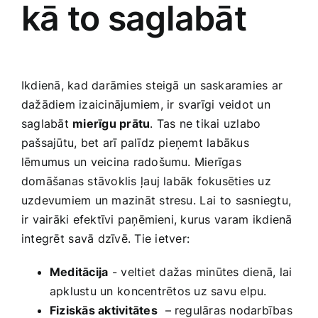
kā to saglabāt
Ikdienā, kad darāmies steigā‍ un saskaramies ar
dažādiem izaicinājumiem, ir svarīgi veidot un
saglabāt
mierīgu prātu
. Tas ne tikai uzlabo
pašsajūtu, bet arī palīdz pieņemt labākus
lēmumus un veicina radošumu. Mierīgas
domāšanas stāvoklis ⁣ļauj labāk fokusēties ​uz
uzdevumiem un mazināt stresu.⁣ Lai ⁢to ⁢sasniegtu,
ir vairāki efektīvi paņēmieni, kurus⁣ varam ⁢ikdienā
integrēt ⁢savā dzīvē. Tie⁤ ietver:
Meditācija
-⁢ veltiet dažas⁢ minūtes ​dienā, ‍lai⁣
apklustu un ⁢koncentrētos ⁢uz savu elpu.
Fiziskās aktivitātes
⁣ – regulāras nodarbības‍