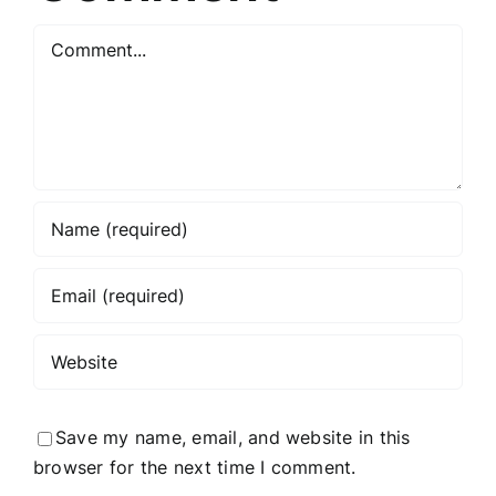
for
Comment
the
article
title?
Save my name, email, and website in this
browser for the next time I comment.