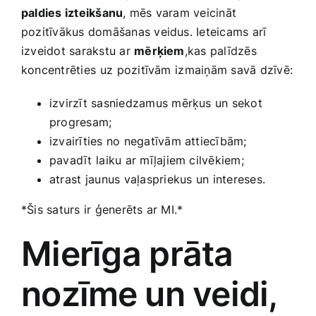
paldies izteikšanu
, mēs varam veicināt
pozitīvākus domāšanas ‍veidus. Ieteicams arī
izveidot sarakstu ‌ar
mērķiem
,kas palīdzēs
koncentrēties⁢ uz ⁣pozitīvām ⁤izmaiņām savā‍ dzīvē:
izvirzīt‌ sasniedzamus mērķus un‍ sekot
progresam;
izvairīties no negatīvām attiecībām;
pavadīt⁢ laiku ar mīļajiem cilvēkiem;
atrast ⁢jaunus vaļaspriekus un⁢ intereses.
*Šis saturs ir‍ ģenerēts ar MI.*
Mierīga prāta
nozīme⁤ un veidi,⁤