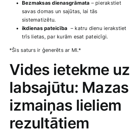
Bezmaksas ‍dienasgrāmata
– pierakstiet
savas domas un sajūtas, lai ⁢tās⁢
sistematizētu.
ikdienas pateicība
‌ – katru dienu ierakstiet
trīs lietas, par kurām⁣ esat‌ pateicīgi.
*Šis ⁤saturs ir ģenerēts ar MI.*
Vides ietekme uz
labsajūtu: Mazas
izmaiņas lieliem⁣
rezultātiem