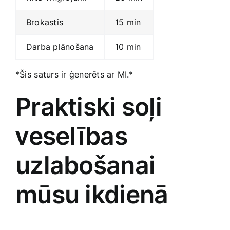
Brokastis
15 min
Darba​ plānošana
10 min
*Šis ⁤saturs ir ‌ģenerēts ‌ar MI.*
Praktiski soļi
⁣veselības
uzlabošanai
mūsu ikdienā