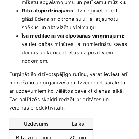
mīkstu⁣ apgaismojumu un patīkamu mūziku.
Smaržas, kosmētika
Rīta‍ atspirdzinājums:
​ Izmēģiniet⁤ dzert
glāzi ūdens ar citrona sulu, lai atjaunotu
Sports, tūrisms un atpūta
spēkus un aktivizētu vielmaiņu.
Īsa​ meditācija vai‍ elpošanas‌ vingrinājumi:
veltiet dažas ‌minūtes, lai nomierinātu savas
TV un Sadzīves tehnika
domas un koncentrētos⁤ uz pozitīviem⁢
nodomiem.
Zoo preces
Turpināt šo dzīvotspējīgo rutīnu, varat⁣ ieviest arī
‍plānošanu un organizēšanu. Izveidojiet sarakstu
⁢ar uzdevumiem,ko vēlētos paveikt ⁤dienas laikā.​
Tas palīdzēs skaidri redzēt prioritātes ​un
veicinās produktivitāti:
Uzdevums
Laiks
Rīta vingrojumi
20 min