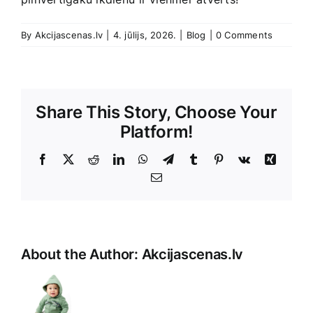
By
Akcijascenas.lv
|
4. jūlijs, 2026.
|
Blog
|
0 Comments
Share This Story, Choose Your
Platform!
Facebook
X
Reddit
LinkedIn
WhatsApp
Telegram
Tumblr
Pinterest
Vk
Xing
E-
Pasts
About the Author:
Akcijascenas.lv
Unfortuna
it
seems