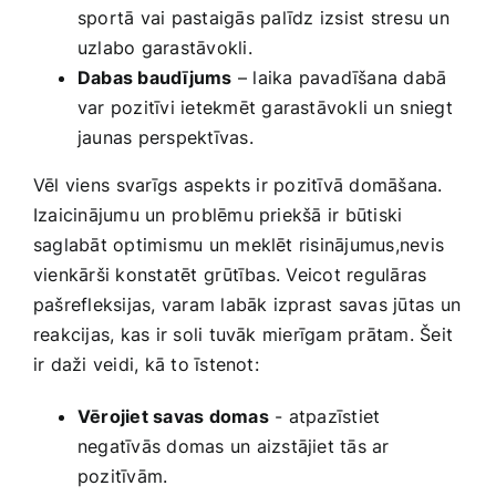
sportā vai pastaigās palīdz⁤ izsist stresu un
uzlabo garastāvokli.
Dabas ‌baudījums
– laika pavadīšana dabā
var ​pozitīvi ietekmēt garastāvokli un⁣ sniegt
jaunas perspektīvas.
Vēl viens⁢ svarīgs aspekts ir pozitīvā domāšana.
Izaicinājumu un problēmu‌ priekšā ir būtiski
saglabāt optimismu un meklēt risinājumus,nevis
vienkārši ‍konstatēt ⁢grūtības. Veicot regulāras
pašrefleksijas, varam labāk‍ izprast savas jūtas​ un
reakcijas, kas ‌ir soli tuvāk mierīgam prātam. Šeit
ir daži veidi, kā to​ īstenot:
Vērojiet savas ​domas
-⁢ atpazīstiet
negatīvās domas un aizstājiet tās ar
pozitīvām.