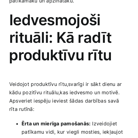
patīkamāku un apzinātāku.
Medicīnas preces
Iedvesmojoši
Mobilie telefoni, planšetdatori
rituāli: Kā radīt
Pakalpojumi
⁢produktīvu rītu
Pārtikas preces
Preces birojam
Veidojot ⁢produktīvu rītu,svarīgi ir sākt dienu ar
‍kādu pozitīvu rituālu,kas‌ iedvesmo un motivē.
Apsveriet iespēju ieviest ‍šādas⁤ darbības ⁣savā
Preces pieaugušajiem
rīta rutīnā:
Ērta un mierīga pamošanās:
Izveidojiet
Rotaļlietas, bērnu preces
⁤patīkamu vidi,‌ kur⁣ viegli mosties,‌ iekļaujot