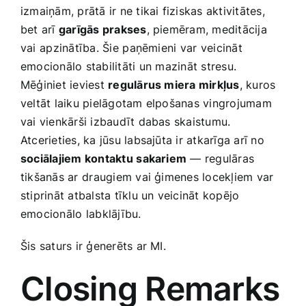
izmaiņām, prātā ir ne tikai fiziskas aktivitātes,
bet arī
garīgās prakses
, piemēram, meditācija
vai ⁣apzinātība. ‍Šie⁣ paņēmieni ⁤var veicināt
emocionālo stabilitāti un⁢ mazināt ​stresu.‌
Mēģiniet ieviest
regulārus miera mirkļus
, kuros
veltāt laiku pielāgotam elpošanas vingrojumam⁣
vai vienkārši izbaudīt dabas skaistumu.⁤
Atcerieties, ka jūsu‌ labsajūta ir atkarīga arī‌ no
sociālajiem kontaktu⁤ sakariem
— regulāras
tikšanās‌ ar ⁢draugiem vai‌ ģimenes locekļiem ​var
stiprināt atbalsta tīklu un ‌veicināt kopējo
emocionālo ⁢labklājību.
Šis ‍saturs ir ģenerēts ar ‍MI.
Closing Remarks