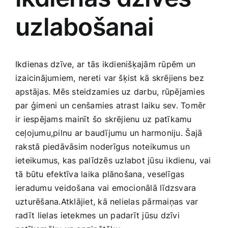
uzlabošanai
Jaunākie pārdevēji
Grāmatas
Pirktākās preces
Gudrā māja
Ikdienas dzīve, ⁢ar tās ikdienišķajām ‍rūpēm un
izaicinājumiem, nereti var šķist kā‍ skrējiens bez
Raksti
apstājas. Mēs steidzamies uz darbu, rūpējamies
Mājai un remontam
par ģimeni un ​cenšamies‌ atrast laiku sev. Tomēr
ir​ iespējams mainīt šo skrējienu uz patīkamu
Mājražotājiem
ceļojumu,pilnu ar baudījumu‍ un harmoniju. ⁣Šajā
rakstā piedāvāsim noderīgus​ noteikumus un
ieteikumus, kas palīdzēs⁣ uzlabot jūsu ikdienu, ⁣vai
Mājsaimniecības preces
tā būtu efektīva laika ‍plānošana, veselīgas
ieradumu veidošana ‍vai emocionālā līdzsvara
Mēbeles un interjers
uzturēšana.Atklājiet, kā nelielas pārmaiņas ⁢var
radīt⁢ lielas ⁣ietekmes un‌ padarīt jūsu dzīvi