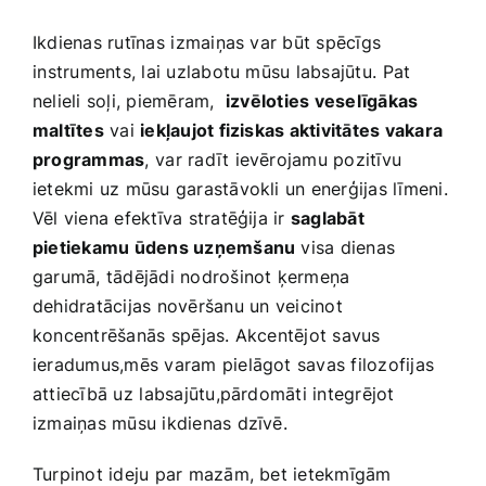
Ikdienas ​rutīnas ⁢izmaiņas var ‍būt spēcīgs
⁤instruments,​ lai uzlabotu mūsu labsajūtu. ⁢Pat
nelieli soļi, piemēram, ‌
izvēloties veselīgākas
‍maltītes
vai
iekļaujot fiziskas aktivitātes vakara
programmas
,⁣ var radīt ievērojamu pozitīvu​
ietekmi uz mūsu garastāvokli un enerģijas līmeni.‌
Vēl viena efektīva stratēģija ir
saglabāt
‌pietiekamu ūdens uzņemšanu
visa dienas
garumā, tādējādi nodrošinot ķermeņa
dehidratācijas novēršanu un⁣ veicinot
koncentrēšanās⁤ spējas. Akcentējot savus
ieradumus,mēs varam pielāgot savas filozofijas
attiecībā uz ⁤labsajūtu,pārdomāti integrējot
izmaiņas mūsu ikdienas dzīvē.
Turpinot ideju par mazām, bet ietekmīgām