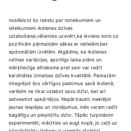
noslēdzot šo rakstu ⁣par noteikumiem un
ieteikumiem ikdienas dzīves
uzlabošanai,vēlamies uzsvērt,ka⁤ ikviens solis uz ​
pozitīvām pārmaiņām sākas ar nelielām,bet
apdomātām ​izvēlēm. Atgādina, ka ⁤ikdienas ​
rutīnas variācijas, apzinīgs laika plāns ⁣un
mērķtiecīgs attieksme pret sevi var radīt
kardinālas‌ izmaiņas dzīves kvalitātē. Pamazām⁣
integrējot šos‌ vērtīgos ‍padomus savā ⁣ikdienā,
varēsim ne⁢ tikai uzlabot savu dzīvi, bet arī
iedvesmot⁢ apkārtējos. Nepārtraukti meklējot​
jaunas ‍iespējas un risinājumus, mēs ⁣varam radīt⁢
bagātīgu un piepildītu dzīvi. Tāpēc turpināsim
experimentēt, mācīties⁣ un augt‌ kopā, jo ceļš ​uz
pilnvērtīgāku ikdienu⁤ ir‍ vienmēr ‌atvērts!