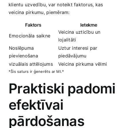
klientu uzvedību, var noteikt faktorus,​ kas
veicina pirkumu,⁣ piemēram: ​
Faktors
Ietekme
Veicina uzticību un‍
Emocionāla saikne
lojalitāti
Noslēpuma
Uztur interesi par
pievienošana
piedāvājumu
vizuālais attēlojums
Veicina pirkuma vēlmi
*Šis saturs ir ģenerēts ar MI.*
Praktiski⁢ padomi ​
efektīvai
pārdošanas