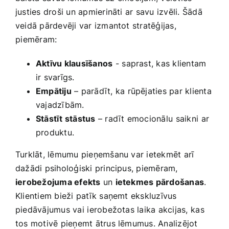
justies droši un apmierināti‍ ar savu izvēli. Šādā
veidā pārdevēji var​ izmantot stratēģijas,
⁣piemēram: ⁤
Aktīvu klausīšanos
-⁤ saprast, kas klientam
ir svarīgs.
Empātiju
– parādīt, ka rūpējaties par klienta⁣
vajadzībām.
Stāstīt stāstus
– radīt emocionālu⁤ saikni⁢ ar ​
produktu.
Turklāt,‍ lēmumu pieņemšanu var ietekmēt arī⁢
dažādi psiholoģiski principus, piemēram,
ierobežojuma efekts
un
ietekmes pārdošanas
.
Klientiem bieži patīk saņemt ekskluzīvus
piedāvājumus vai⁤ ierobežotas laika akcijas,⁢ kas​
tos motivē pieņemt ātrus‍ lēmumus. Analizējot