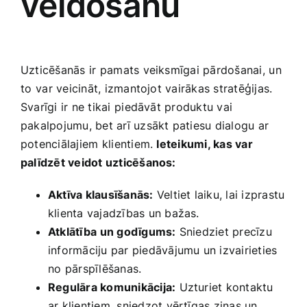
veidošanu
Uzticēšanās⁣ ir pamats veiksmīgai pārdošanai, ⁢un
⁤to⁢ var‌ veicināt, izmantojot vairākas stratēģijas.‍
Svarīgi ir ne tikai⁢ piedāvāt ‍produktu vai
pakalpojumu, bet arī uzsākt ‌patiesu dialogu ⁤ar
potenciālajiem ⁢klientiem.
Ieteikumi, kas var
palīdzēt veidot uzticēšanos:
Aktīva klausīšanās:
​Veltiet laiku, lai​ izprastu
klienta vajadzības un bažas.
Atklātība⁣ un godīgums:
Sniedziet precīzu
informāciju par piedāvājumu un izvairieties
‍no ⁣pārspīlēšanas.
Regulāra komunikācija:
Uzturiet kontaktu
ar klientiem,​ sniedzot vērtīgas ziņas​ un