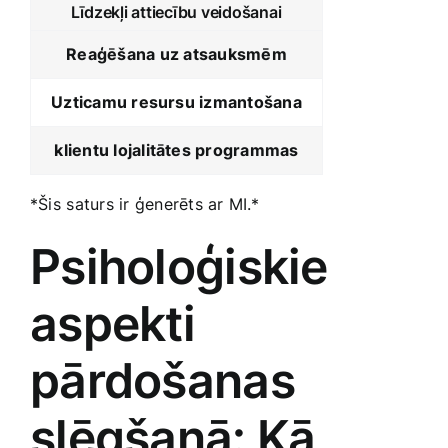
Līdzekļi attiecību veidošanai
Reaģēšana‌ uz ⁤atsauksmēm
Uzticamu resursu izmantošana
klientu lojalitātes programmas
*Šis ⁣saturs ir ģenerēts ar MI.*
Psiholoģiskie ​
aspekti
pārdošanas
slēgšanā: Kā