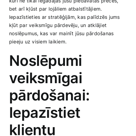
kuri ne tikai iegādājas jūsu piedāvātās preces, ​
Smaržas, kosmētika
bet⁣ arī kļūst par lojāliem atbalstītājiem.
‍Iepazīstieties ar stratēģijām, kas palīdzēs jums
kļūt par veiksmīgu pārdevēju, un atklājiet
Sports, tūrisms un atpūta
noslēpumus, kas var⁣ mainīt jūsu pārdošanas⁢
pieeju uz visiem laikiem.
TV un Sadzīves tehnika
Noslēpumi
Zoo preces
veiksmīgai
pārdošanai:
Iepazīstiet
klientu