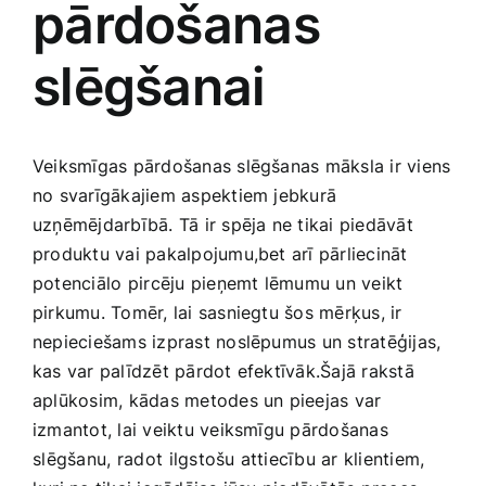
pārdošanas
Medicīnas preces
slēgšanai
Mobilie telefoni, planšetdatori
Pakalpojumi
Veiksmīgas ‌pārdošanas slēgšanas​ māksla ir viens‌
no svarīgākajiem aspektiem jebkurā
Pārtikas preces
uzņēmējdarbībā. Tā ‍ir spēja ne tikai piedāvāt
produktu vai pakalpojumu,bet arī pārliecināt
potenciālo ⁤pircēju pieņemt lēmumu un veikt
Preces birojam
pirkumu. Tomēr, lai‍ sasniegtu šos mērķus, ir
nepieciešams izprast noslēpumus‌ un stratēģijas,
Preces pieaugušajiem
kas var palīdzēt‌ pārdot efektīvāk.Šajā rakstā
aplūkosim, kādas metodes un pieejas var
izmantot, lai veiktu veiksmīgu pārdošanas
Rotaļlietas, bērnu preces
⁢slēgšanu,⁣ radot ⁣ilgstošu attiecību ‍ar ‍klientiem,⁣