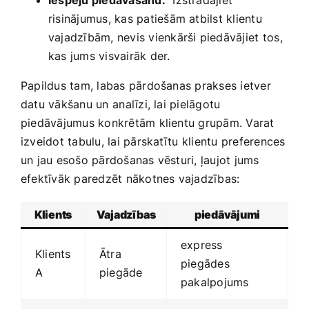
Iespēju piedāvāšanu:
​ Izstrādājiet
risinājumus, kas patiešām atbilst klientu⁢
vajadzībām, nevis‌ vienkārši piedāvājiet⁤ tos,
kas jums visvairāk der.
Papildus tam, ‍labas pārdošanas prakses ietver
datu vākšanu un⁤ analīzi, lai pielāgotu
piedāvājumus konkrētām klientu grupām. Varat
izveidot tabulu,‍ lai pārskatītu⁤ klientu​ preferences
un jau esošo pārdošanas vēsturi, ļaujot‍ jums
‍efektīvāk paredzēt nākotnes vajadzības:
Klients
Vajadzības
piedāvājumi
express
Klients
Ātra
piegādes
A
piegāde
pakalpojums