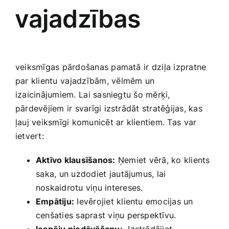
⁣vajadzības
veiksmīgas pārdošanas pamatā‌ ir⁣ dziļa​ izpratne
par klientu ⁢vajadzībām, ⁤vēlmēm un
izaicinājumiem.⁣ Lai sasniegtu šo mērķi,⁣
pārdevējiem ir ‌svarīgi izstrādāt stratēģijas,‍ kas‍
ļauj veiksmīgi ‍komunicēt ar klientiem.​ Tas ⁣var
ietvert:
Aktīvo klausīšanos:
Ņemiet⁣ vērā, ko klients
⁢saka, un ‌uzdodiet⁢ jautājumus, lai
noskaidrotu viņu intereses.
Empātiju:
Ievērojiet klientu emocijas un
cenšaties saprast viņu perspektīvu.