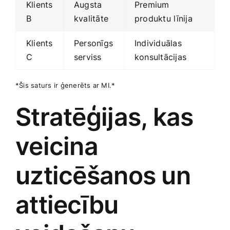
Klients
Augsta
Premium‍
B
kvalitāte
produktu⁤ līnija
Klients
Personīgs
Individuālas
C
serviss
konsultācijas
*Šis saturs ir ģenerēts ar MI.*
Stratēģijas, ‌kas
veicina
uzticēšanos un
attiecību