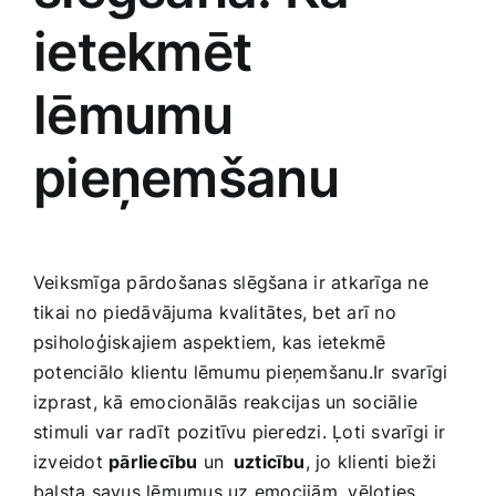
ietekmēt
lēmumu
pieņemšanu
Veiksmīga pārdošanas slēgšana ⁢ir atkarīga ne
tikai ‌no⁤ piedāvājuma ⁢kvalitātes,‍ bet arī no
psiholoģiskajiem aspektiem, kas ‌ietekmē
potenciālo ‍klientu lēmumu pieņemšanu.Ir svarīgi
izprast, kā emocionālās‌ reakcijas un⁤ sociālie
stimuli⁤ var radīt pozitīvu pieredzi. Ļoti svarīgi ir
izveidot‍
pārliecību
un
​ uzticību
, jo klienti bieži
‌balsta savus lēmumus‌ uz⁣ emocijām, vēloties