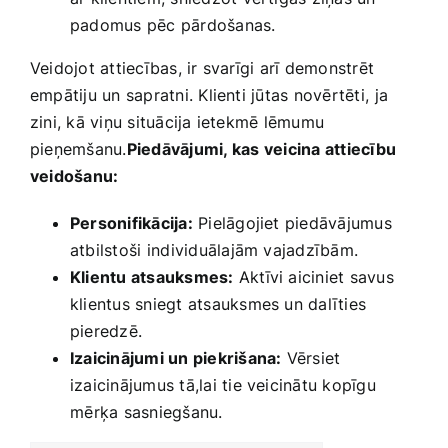
padomus pēc pārdošanas.
Veidojot‌ attiecības, ir svarīgi arī demonstrēt
empātiju un sapratni. Klienti ‌jūtas ​novērtēti,⁤ ja
zini, kā viņu situācija ietekmē lēmumu
pieņemšanu.
Piedāvājumi, kas⁣ veicina attiecību
veidošanu:
Personifikācija:
Pielāgojiet​ piedāvājumus
atbilstoši⁤ individuālajām vajadzībām.
Klientu atsauksmes:
Aktīvi aiciniet savus
klientus sniegt atsauksmes un dalīties
pieredzē.
Izaicinājumi un piekrišana:
Vērsiet
izaicinājumus tā,lai tie ‍veicinātu kopīgu
⁤mērķa sasniegšanu.