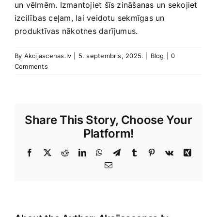
un vēlmēm. Izmantojiet ​šīs zināšanas​ un sekojiet
izcilības ceļam, lai veidotu sekmīgas ‌un
produktīvas nākotnes darījumus.
By
Akcijascenas.lv
|
5. septembris, 2025.
|
Blog
|
0
Comments
Share This Story, Choose Your
Platform!
Facebook
X
Reddit
LinkedIn
WhatsApp
Telegram
Tumblr
Pinterest
Vk
Xing
E-
Pasts