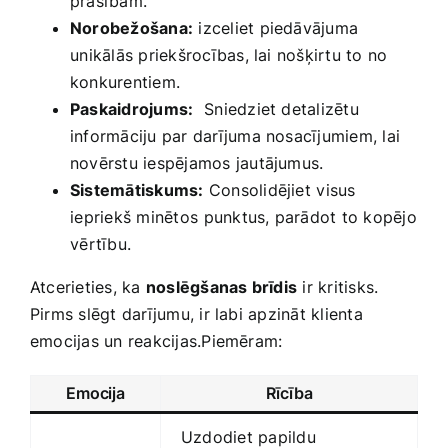
prasībām.
Norobežošana:
izceliet ‌piedāvājuma
⁢unikālās‍ priekšrocības, lai nošķirtu to no
konkurentiem.
Paskaidrojums:
⁢ Sniedziet detalizētu
informāciju​ par darījuma ‍nosacījumiem, lai ​
novērstu iespējamos jautājumus.
Sistemātiskums:
​Consolidējiet ⁢visus
⁣iepriekš minētos⁢ punktus, parādot to kopējo
⁤vērtību.
Atcerieties,‌ ka​
noslēgšanas brīdis
ir kritisks.
Pirms slēgt darījumu, ir labi apzināt klienta
emocijas un reakcijas.Piemēram:
Emocija
Rīcība
Uzdodiet papildu‍