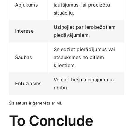
Apjukums
jautājumus, lai precizētu
situāciju.
Uziņojiet ⁤par ierobežotiem
Interese
piedāvājumiem.
Sniedziet pierādījumus‌ vai
Šaubas
atsauksmes no citiem
‍klientiem.
Veiciet tiešu aicinājumu uz
Entuziasms
rīcību.
Šis saturs ‍ir ģenerēts ar MI.
To‍ Conclude