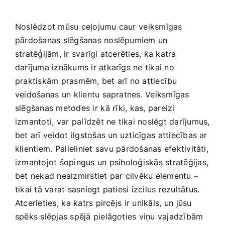
Noslēdzot mūsu ceļojumu caur⁤ veiksmīgas
pārdošanas ‍slēgšanas‍ noslēpumiem⁣ un
stratēģijām, ‌ir svarīgi atcerēties, ka katra
darījuma ‍iznākums ir atkarīgs‌ ne tikai no
praktiskām prasmēm, bet arī no attiecību
veidošanas un⁤ klientu sapratnes. Veiksmīgas ​
slēgšanas metodes ir ⁢kā ⁢rīki, kas, pareizi
izmantoti, ⁣var palīdzēt​ ne tikai ​noslēgt darījumus,
bet ‍arī⁤ veidot ilgstošas un uzticīgas⁤ attiecības ar
klientiem. ⁢Palieliniet⁢ savu pārdošanas efektivitāti,
izmantojot ​šopingus⁣ un psiholoģiskās stratēģijas,
bet nekad neaizmirstiet ‌par ‌cilvēku elementu ‌–
tikai ‌tā‌ varat sasniegt ‍patiesi izcilus rezultātus.⁣
Atcerieties,⁤ ka katrs pircējs ⁣ir unikāls, ⁢un jūsu
spēks slēpjas spējā pielāgoties ‍viņu vajadzībām