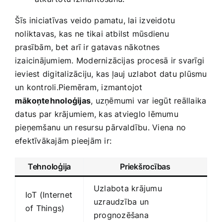
Šīs iniciatīvas veido pamatu, lai izveidotu
noliktavas, kas ne tikai atbilst mūsdienu⁤
prasībām, bet arī ir ⁤gatavas nākotnes
izaicinājumiem. Modernizācijas ⁢procesā ir svarīgi
ieviest digitalizāciju, kas‍ ļauj uzlabot datu plūsmu
un kontroli.Piemēram, izmantojot ‌
mākoņtehnoloģijas
,‌ uzņēmumi var iegūt‌ reāllaika
⁤datus par krājumiem, kas atvieglo lēmumu
pieņemšanu un resursu pārvaldību. Viena no
efektīvākajām pieejām ir:
Tehnoloģija
Priekšrocības
Uzlabota krājumu
IoT (Internet
uzraudzība un
of Things)
prognozēšana