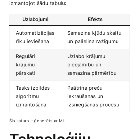
izmantojot šādu tabulu:
Uzlabojumi
Efekts
Automatizācijas
Samazina kļūdu skaitu
rīku ieviešana
‍un palielina ražīgumu
Regulāri
Uzlabo krājumu
krājumu
pieejamību un
pārskati
samazina‍ pārmērību
Tasks izpildes
Paātrina preču
algoritmu
iekraušanas un
izmantošana
izsniegšanas procesu
Šis saturs ir ģenerēts ar MI.