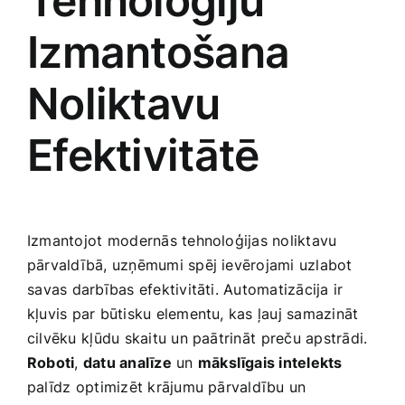
Tehnoloģiju
Izmantošana
Noliktavu
Efektivitātē
Izmantojot ⁣modernās‌ tehnoloģijas noliktavu
pārvaldībā, uzņēmumi spēj ievērojami uzlabot
⁣savas darbības efektivitāti. Automatizācija ir
kļuvis par būtisku elementu,​ kas ļauj samazināt
cilvēku ⁤kļūdu skaitu un paātrināt⁢ preču apstrādi.
Roboti
,
datu analīze
un
mākslīgais intelekts
palīdz⁣ optimizēt krājumu pārvaldību un