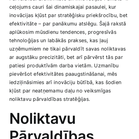
Smaržas, kosmētika
ceļojums cauri ⁢šai dinamiskajai⁢ pasaulei, kur
inovācijas kļūst par stratēģisku priekšrocību, bet
‍efektivitāte – par panākumu atslēgu. Šajā rakstā
Sports, tūrisms un atpūta
aplūkosim mūsdienu ‍tendences, progresīvās⁣
tehnoloģijas un labākās prakses, ​kas ļauj
TV un Sadzīves tehnika
⁣uzņēmumiem ne‍ tikai pārvaldīt savas noliktavas
ar ‍augstāku precizitāti, bet arī pārvērst tās par
patiesi produktīvām darba ⁣vietām. Uzmanību
Zoo preces
pievēršot efektivitātes paaugstināšanai, mēs
iedziļināsimies arī ⁣inovāciju ⁣būtībā, kas šodien
⁢kļūst par neatņemamu daļu no veiksmīgas
noliktavu pārvaldības stratēģijas.
Noliktavu
Pārvaldības‍