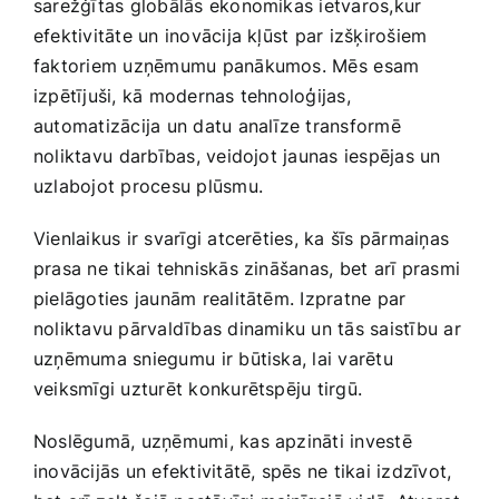
‌sarežģītas globālās ekonomikas ietvaros,kur
efektivitāte un inovācija kļūst par izšķirošiem
faktoriem uzņēmumu panākumos. Mēs⁤ esam
izpētījuši, ​kā modernas tehnoloģijas,
automatizācija un datu analīze transformē
noliktavu⁣ darbības, veidojot jaunas iespējas un
uzlabojot procesu plūsmu.
Vienlaikus ir svarīgi atcerēties, ka šīs pārmaiņas
prasa ne tikai tehniskās zināšanas, bet arī prasmi
pielāgoties jaunām realitātēm. Izpratne par
noliktavu pārvaldības dinamiku un tās saistību ar
uzņēmuma sniegumu⁤ ir būtiska, lai varētu
veiksmīgi uzturēt konkurētspēju tirgū.
Noslēgumā, uzņēmumi, kas apzināti investē
inovācijās un efektivitātē, spēs ne tikai izdzīvot,