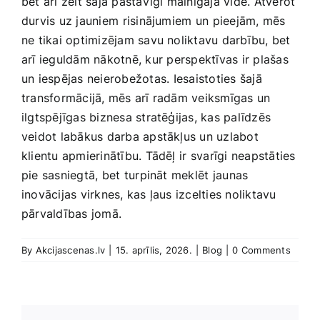
bet arī zelt šajā pastāvīgi mainīgajā vidē. Atverot
durvis uz jauniem⁣ risinājumiem ⁢un pieejām, mēs
ne tikai optimizējam savu‌ noliktavu darbību, bet
arī ieguldām nākotnē, kur⁢ perspektīvas‍ ir plašas
un iespējas neierobežotas. ⁤Iesaistoties šajā
transformācijā, mēs arī radām‌ veiksmīgas un
ilgtspējīgas biznesa stratēģijas, kas palīdzēs
veidot labākus darba apstākļus un uzlabot‍
klientu apmierinātību. Tādēļ ir ⁢svarīgi neapstāties⁢
pie‍ sasniegtā, ⁤bet turpināt‌ meklēt ⁣jaunas
inovācijas virknes, kas ļaus izcelties noliktavu
pārvaldības jomā.
By
Akcijascenas.lv
|
15. aprīlis, 2026.
|
Blog
|
0 Comments