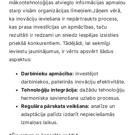
‌mākoņtehnoloģijas ⁤atvieglo informācijas apmaiņu
starp ‍visām‌ organizācijas līmeņiem.Jāņem vērā,
ka inovāciju ieviešana ir nepārtraukts process,
kas ⁣prasa investīcijas un apmācības, taču
rezultāti ir​ redzami un‍ sniedz iespējas izsisties ​
priekšā konkurentiem. ⁢Tādējādi, lai⁢ sekmīgi
ieviestu jauninājumus, ir vērts apsvērt šādus⁢
aspektus: ​
Darbinieku apmācība:
investējot
darbiniekos, palielinās inovāciju efektivitāte.
Tehnoloģiju⁣ integrācija:
dažādu tehnoloģiju
harmoniska savienošana uzlabo procesus.
Regulāra pārskata veikšana:
analīze un
adaptācija palīdz izdarīt ‌nepieciešamās
izmaiņas laikus.