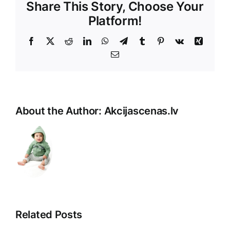
Share This Story, Choose Your
Platform!
Facebook
X
Reddit
LinkedIn
WhatsApp
Telegram
Tumblr
Pinterest
Vk
Xing
E-
Pasts
About the Author:
Akcijascenas.lv
Unfortuna
it
seems
the
topic
you
mentione
Related Posts
is