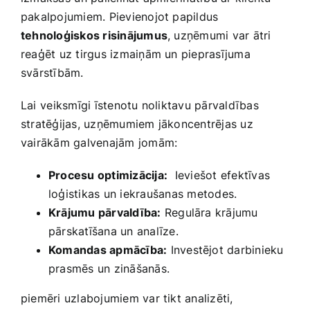
pakalpojumiem. Pievienojot papildus
tehnoloģiskos risinājumus
, uzņēmumi var ātri
reaģēt uz ‍tirgus izmaiņām un pieprasījuma
svārstībām.
Lai ⁢veiksmīgi īstenotu noliktavu pārvaldības
stratēģijas, uzņēmumiem ​jākoncentrējas ​uz⁤
vairākām galvenajām jomām:
Procesu optimizācija:
⁣ Ieviešot efektīvas
loģistikas un iekraušanas ⁢metodes.
Krājumu pārvaldība:
Regulāra krājumu
pārskatīšana un analīze.
Komandas apmācība:
Investējot darbinieku
prasmēs un zināšanās.
piemēri uzlabojumiem var tikt analizēti,