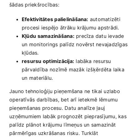
šādas priekšrocības: ‌
Efektivitātes palielināšana:
automatizēti
procesi iespējo ātrāku ‍krājumu apstrādi.
Kļūdu ⁢samazināšana:
precīza datu ievade
un monitorings palīdz novērst nevajadzīgas
kļūdas.
resursu optimizācija:
labāka resursu
pārvaldība ⁢nozīmē mazāk izšķērdēta laika
un ⁤materiālu.
Jauno tehnoloģiju pieņemšana ⁢ne tikai uzlabo
operatīvās darbības, bet arī ietekmē lēmumu
pieņemšanas procesu.‍ Datu analīze ļauj
⁤uzņēmumiem labāk prognozēt pieprasījumu, kas
palīdz plānot krājumu līmeņus un samazināt
pārmērīgas uzkrāšanas⁣ risku. Turklāt