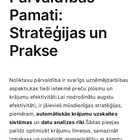
Pamati:⁢
Stratēģijas un
Prakse
Noliktavu pārvaldība ir svarīgs​ uzņēmējdarbības
aspekts,kas tieši ietekmē preču plūsmu un‍
krājumu efektivitāti.Lai nodrošinātu augstu
efektivitāti, ir jāievieš mūsdienīgas stratēģijas,
piemēram,
automātiskās⁣ krājumu uzskaites
sistēmas
un
datu⁢ analīzes ⁣rīki
.Šādas pieejas‍
palīdz optimizēt krājumu līmeņus, samazināt
izmaksas⁤ un palielināt apmierinātību ar klientu