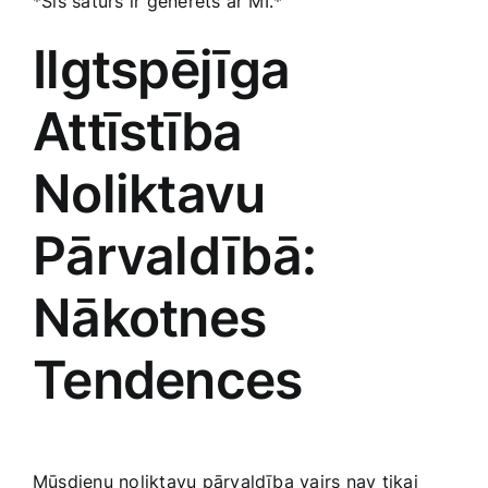
*Šis saturs ir ģenerēts ar MI.*
Ilgtspējīga⁢
Attīstība
Noliktavu
Pārvaldībā:
Nākotnes
Tendences
Mūsdienu noliktavu pārvaldība ‍vairs nav tikai