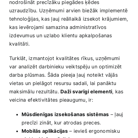
nodrošināt precīzāku piegādes ķēdes
uzraudzību. Uzņēmumi arvien ⁣biežāk implementē
tehnoloģijas, kas ļauj reāllaikā izsekot krājumiem,
⁢kas ievērojami samazina administratīvos
izdevumus un uzlabo klientu apkalpošanas
kvalitāti.
Turklāt, izmantojot kvalitātes⁢ rīkus, uzņēmumi
var analizēt ‌darbinieku veiktspēju un‌ optimizēt
darba plūsmas. Šāda pieeja ļauj noteikt vājās
vietas ⁢un pielāgot resursu⁣ sadali, lai panāktu
maksimālu rezultātu.
Daži svarīgi elementi
, ⁢kas
veicina⁣ efektivitātes pieaugumu, ir:
Mūsdienīgas izsekošanas sistēmas
– ļauj ​
precīzi zināt, ⁢kur atrodas preces.
Mobilās ⁣aplikācijas
– ievieš ergonomisku