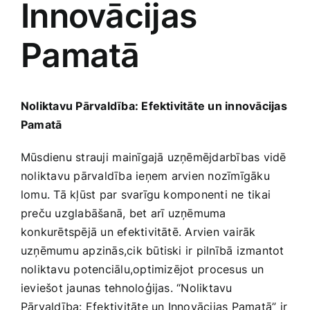
Innovācijas
Medicīnas preces
Pamatā
Mobilie telefoni, planšetdatori
Pakalpojumi
Noliktavu Pārvaldība: Efektivitāte un innovācijas​
Pamatā
Pārtikas preces
Mūsdienu strauji⁣ mainīgajā uzņēmējdarbības vidē
noliktavu‍ pārvaldība ieņem⁣ arvien nozīmīgāku
Preces birojam
lomu. Tā kļūst par svarīgu komponenti ne tikai
preču uzglabāšanā, bet ⁤arī uzņēmuma
konkurētspējā un efektivitātē. Arvien vairāk⁢
Preces pieaugušajiem
uzņēmumu apzinās,cik būtiski ir pilnībā ​izmantot
noliktavu potenciālu,optimizējot⁣ procesus ⁣un
Rotaļlietas, bērnu preces
ieviešot jaunas tehnoloģijas. “Noliktavu
‌Pārvaldība: Efektivitāte un‍ Innovācijas Pamatā” ir