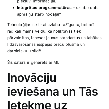
⁣piekļuvi informācijai.
Integrētas programmatūras
– uzlabo datu
apmaiņu starp⁢ nodaļām.
Tehnoloģijas ne tikai uzlabo ražīgumu, bet arī‍
radikāli maina veidu, ⁤kā noliktavas tiek
pārvaldītas,⁤ ienesot jaunus ‍standartus un​ labākas
līdzsvarošanas iespējas preču plūsmā un
darbinieku izpildē.
Šis ‌saturs⁣ ir ģenerēts ar MI.
Inovāciju
ieviešana un Tās
Ietekme uz