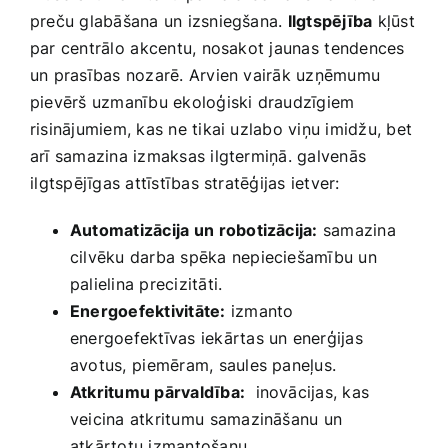
‌preču glabāšana un izsniegšana.
Ilgtspējība
kļūst
par centrālo⁢ akcentu, nosakot jaunas⁢ tendences
un prasības‌ nozarē. Arvien ​vairāk uzņēmumu
pievērš uzmanību ekoloģiski draudzīgiem
risinājumiem, kas ne tikai uzlabo viņu imidžu, bet
arī samazina izmaksas ilgtermiņā.‍ galvenās
⁤ilgtspējīgas attīstības stratēģijas ietver:
Automatizācija⁤ un robotizācija:
samazina‍
cilvēku darba spēka nepieciešamību un
palielina precizitāti.
Energoefektivitāte:
izmanto
energoefektīvas iekārtas un enerģijas
avotus,⁤ piemēram, saules paneļus.
Atkritumu‌ pārvaldība:
​ inovācijas, kas
veicina atkritumu⁣ samazināšanu un‍
atkārtotu izmantošanu.