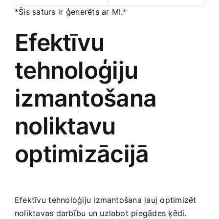
*Šis saturs ⁣ir ģenerēts ar MI.*
Efektīvu⁢
tehnoloģiju
izmantošana
noliktavu
‍optimizācijā
Efektīvu ⁤tehnoloģiju izmantošana ļauj optimizēt
noliktavas ​darbību un ​uzlabot piegādes ķēdi.