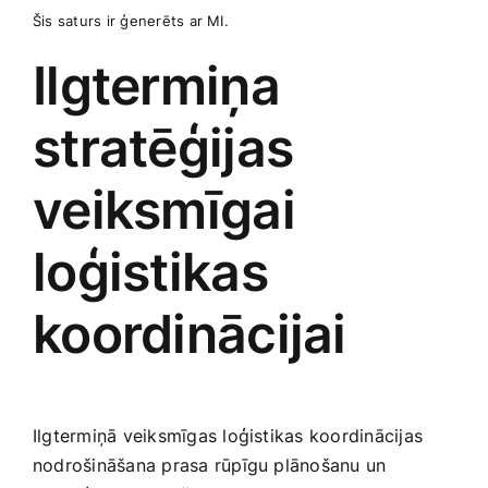
Šis saturs ir ģenerēts ar MI.
Ilgtermiņa
stratēģijas
veiksmīgai
loģistikas⁤
koordinācijai
Ilgtermiņā veiksmīgas ‌loģistikas koordinācijas⁤
nodrošināšana prasa rūpīgu plānošanu‍ un