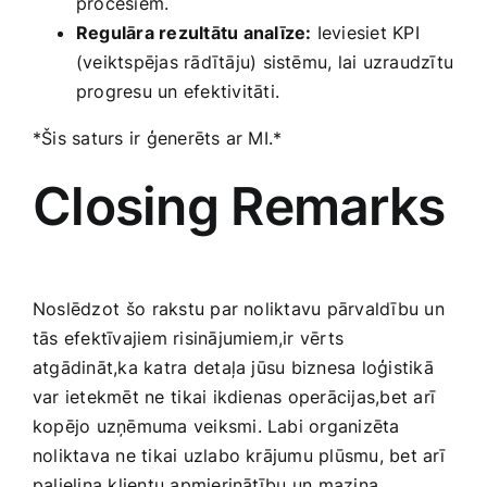
procesiem.
Regulāra ‌rezultātu analīze:
‌Ieviesiet KPI
(veiktspējas rādītāju) sistēmu, lai uzraudzītu⁢
progresu un efektivitāti.
*Šis saturs ir‌ ģenerēts ‌ar MI.*
Closing ‍Remarks
Noslēdzot⁣ šo⁤ rakstu par noliktavu pārvaldību ‍un
tās efektīvajiem risinājumiem,ir vērts
atgādināt,ka katra ⁢detaļa jūsu ‍biznesa loģistikā
var ietekmēt‍ ne⁢ tikai ikdienas operācijas,bet arī
kopējo uzņēmuma veiksmi. Labi organizēta
noliktava ne tikai uzlabo krājumu plūsmu,‍ bet arī
palielina klientu apmierinātību un⁢ mazina