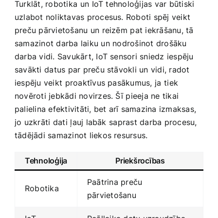
Turklāt, robotika⁣ un⁣ IoT tehnoloģijas var būtiski‍
uzlabot noliktavas procesus. Roboti spēj veikt
preču pārvietošanu⁢ un​ reizēm⁤ pat iekrāšanu, tā
samazinot ‍darba laiku un ⁢nodrošinot drošāku
darba vidi. Savukārt, IoT sensori sniedz iespēju
savākti ⁤datus par preču​ stāvokli un vidi,​ radot
iespēju veikt⁢ proaktīvus pasākumus, ⁣ja⁤ tiek
novēroti jebkādi novirzes. Šī⁢ pieeja ne tikai
palielina efektivitāti, bet‌ arī samazina‍ izmaksas,
jo‍ uzkrāti ⁣dati⁢ ļauj labāk ⁢saprast darba procesu,
tādējādi samazinot liekos resursus.
Tehnoloģija
Priekšrocības
Paātrina preču
Robotika
pārvietošanu