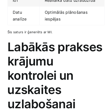
IoT
Reāllaika datu uzraudzība
Datu
Optimālās plānošanas
analīze
iespējas
Šis saturs ir ģenerēts​ ar⁣ MI.
Labākās prakses
krājumu
kontrolei ⁣un
⁢uzskaites⁣
uzlabošanai