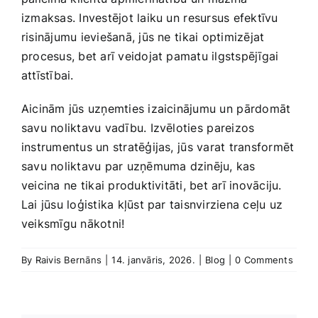
‌izmaksas. ​Investējot laiku un⁤ resursus ‌efektīvu⁣
risinājumu ieviešanā, jūs ne ⁤tikai‍ optimizējat
procesus, bet arī veidojat pamatu ilgstspējīgai
attīstībai.
Aicinām jūs uzņemties ​izaicinājumu un⁢ pārdomāt
‍savu noliktavu vadību. Izvēloties⁣ pareizos
instrumentus‍ un stratēģijas,⁤ jūs varat transformēt
savu noliktavu ‌par uzņēmuma dzinēju, kas
veicina⁣ ne‍ tikai produktivitāti,‍ bet arī inovāciju.
Lai jūsu loģistika kļūst par taisnvirziena ceļu uz‌
veiksmīgu nākotni!
By
Raivis Bernāns
|
14. janvāris, 2026.
|
Blog
|
0 Comments