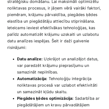
stratēģisku domāšanu.⁢ Lai maksimāli ‌optimizētu
⁢noliktavas ⁢procesus, ir jāņem ‍vērā vairāki faktori,
⁣piemēram,⁢ krājumu pārvaldība, piegādes ķēdes
elastība un⁤ piegādātāju attiecību stiprināšana.​
Ieteicams ieviest ​efektīvākas tehnoloģijas, kas‍
palīdz automatizēt⁢ krājumu uzskaiti un uzlabotu
datu ‍analīzes iespējas. Šeit ir⁣ daži⁣ galvenie
⁣risinājumi:
Datu analīze:
Uzkrājot⁣ un‍ analizējot ‍datus,
var ‌paredzēt krājumu pieprasījumu⁤ un
⁤samazināt nepilnības.
Automatizācija:
Tehnoloģiju integrācija ​
noliktavas procesā var uzlabot efektivitāti‌
un samazināt ‍kļūdu skaitu.
Piegādes ķēdes optimizācija:
Sadarbība ​ar
piegādātājiem un kravu pārvadātājiem