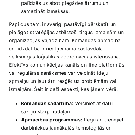
palīdzēs uzlabot⁢ piegādes ātrumu un
samazināt ⁤izmaksas.
Papildus tam, ir svarīgi pastāvīgi pārskatīt un‍
pielāgot⁢ stratēģijas ​atbilstoši‍ tirgus ⁣izmaiņām‌ un
organizācijas ⁢vajadzībām. Komandas apmācība
⁣un līdzdalība ir neatņemama sastāvdaļa
veiksmīgas loģistikas‌ koordinācijas īstenošanā.
Efektīvs komunikācijas ⁤kanāls‌ on-line platformās
vai regulāras sanāksmes var veicināt ‌ideju
apmaiņu ⁣un ļaut ātri reaģēt uz problēmām vai
izmaiņām. Šeit ir⁤ daži ​aspekti, ​kas jāņem vērā:
Komandas ​sadarbība:
​Veiciniet atklātu
saziņu⁤ starp nodaļām.
Apmācības‍ programmas:
Regulāri trenējiet
darbiniekus jaunākajās tehnoloģijās un