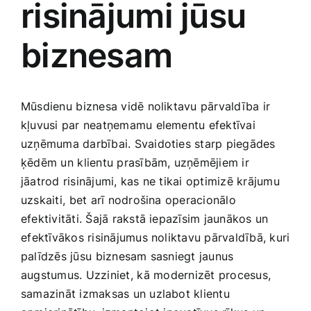
risinājumi jūsu
Medicīnas preces
biznesam
Mobilie telefoni, planšetdatori
Pakalpojumi
Mūsdienu ⁤biznesa vidē noliktavu pārvaldība ir‌
kļuvusi par neatņemamu elementu efektīvai
Pārtikas preces
uzņēmuma darbībai. Svaidoties starp piegādes
ķēdēm un⁣ klientu prasībām,‌ uzņēmējiem ‍ir
jāatrod‍ risinājumi, ​kas ne tikai optimizē krājumu
Preces birojam
uzskaiti,⁣ bet arī nodrošina operacionālo
efektivitāti. Šajā rakstā iepazīsim jaunākos un
Preces pieaugušajiem
⁤efektīvākos ​risinājumus noliktavu pārvaldībā,​ kuri
palīdzēs jūsu⁣ biznesam sasniegt‍ jaunus
‍augstumus. Uzziniet,⁤ kā ⁢modernizēt procesus,
Rotaļlietas, bērnu preces
samazināt izmaksas un uzlabot klientu