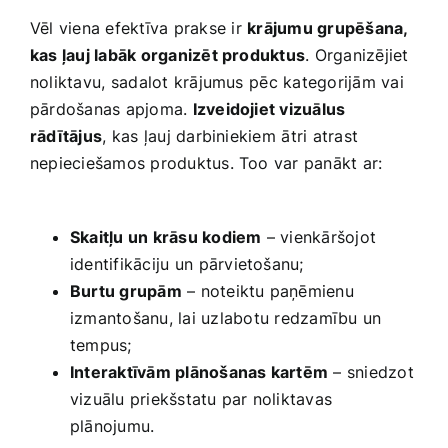
Vēl‍ viena efektīva prakse ⁢ir
krājumu grupēšana,
kas ļauj labāk organizēt produktus
. Organizējiet
noliktavu,⁣ sadalot‌ krājumus⁢ pēc kategorijām vai
pārdošanas ‍apjoma.
Izveidojiet vizuālus
rādītājus
, kas ⁢ļauj darbiniekiem ⁤ātri atrast
nepieciešamos produktus. Too var panākt ar:‌
‌ ​
Skaitļu un krāsu kodiem
– vienkāršojot
identifikāciju⁢ un pārvietošanu;
Burtu grupām
– noteiktu paņēmienu
izmantošanu, lai uzlabotu ⁣redzamību un
tempus;
Interaktīvām plānošanas​ kartēm
– sniedzot
vizuālu priekšstatu par noliktavas
plānojumu.