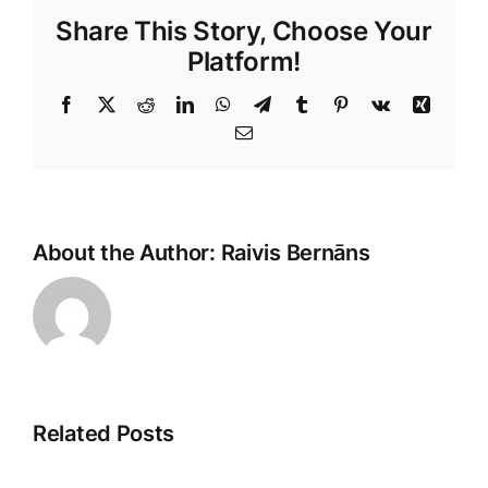
Share This Story, Choose Your
Platform!
Facebook
X
Reddit
LinkedIn
WhatsApp
Telegram
Tumblr
Pinterest
Vk
Xing
E-
Pasts
About the Author:
Raivis Bernāns
Related Posts
Jaunās