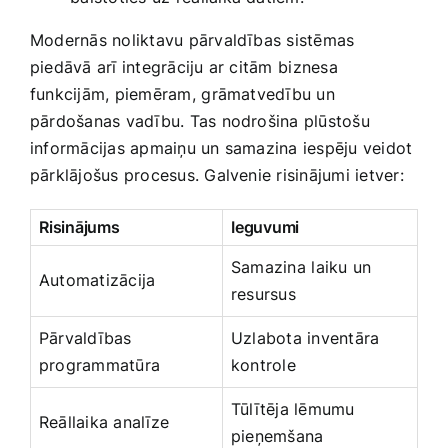
Modernās noliktavu pārvaldības‍ sistēmas
piedāvā arī integrāciju ar citām⁤ biznesa
funkcijām, piemēram, ⁤grāmatvedību un​
pārdošanas vadību. Tas nodrošina plūstošu⁣
informācijas apmaiņu un samazina iespēju veidot
pārklājošus procesus. Galvenie risinājumi ietver:
Risinājums
Ieguvumi
Samazina⁢ laiku un
Automatizācija
resursus
Pārvaldības‌
Uzlabota inventāra
programmatūra
kontrole
Tūlītēja lēmumu
Reāllaika analīze
pieņemšana