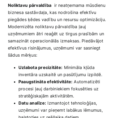
Noliktavu⁤ pārvaldība
‍ ir neatņemama mūsdienu
⁣biznesa ‍sastāvdaļa,⁣ kas nodrošina efektīvu
piegādes​ ķēdes vadību un resursu optimizāciju.​
Modernizēta noliktavu pārvaldība⁣ ļauj
‍uzņēmumiem ātri⁢ reaģēt uz ⁢tirgus‍ prasībām un
‍samazināt operacionālās izmaksas.‍ Piedāvājot
efektīvus risinājumus, uzņēmumi var sasniegt
šādus mērķus:
Uzlabota precizitāte:
⁢Minimāla kļūda
inventāra uzskaitē un‍ pasūtījumu izpildē.
Paaugstināta efektivitāte:
Automatizēti
procesi ļauj darbiniekiem fokusēties ‍uz
stratēģiskajām aktivitātēm.
Datu analīze:
Izmantojot tehnoloģijas,
uzņēmumi var pieņemt labākus lēmumus,
⁢balstoties ⁢uz reāllaika datiem.