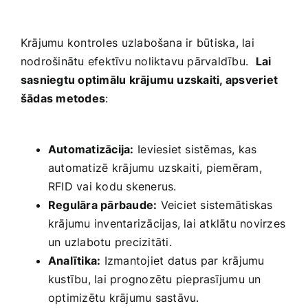
Krājumu kontroles ⁢uzlabošana ir būtiska, lai
nodrošinātu efektīvu ​noliktavu ​pārvaldību. ‌
Lai
sasniegtu optimālu krājumu uzskaiti, apsveriet
šādas metodes
:
⁢ ‌ ⁢
Automatizācija:
⁤Ieviesiet sistēmas,‍ kas
automatizē⁣ krājumu ⁤uzskaiti,⁢ piemēram,​
RFID vai kodu skenerus.
Regulāra pārbaude:
Veiciet sistemātiskas⁤
krājumu inventarizācijas, lai atklātu‌ novirzes
un uzlabotu precizitāti.
Analītika:
‍Izmantojiet datus par krājumu
kustību, lai prognozētu ⁤pieprasījumu un⁤
optimizētu krājumu sastāvu.