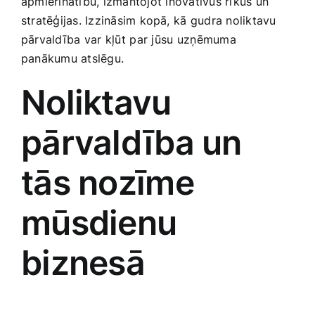
apmierinātību,‌ izmantojot ⁤inovatīvus rīkus ​un
Smaržas, kosmētika
stratēģijas. Izzināsim​ kopā, ⁤kā gudra noliktavu‌
pārvaldība⁣ var‌ kļūt ⁢par ⁤jūsu ⁣uzņēmuma
panākumu atslēgu.
Sports, tūrisms un atpūta
Noliktavu⁤
TV un Sadzīves tehnika
pārvaldība un
Zoo preces
tās‌ nozīme‌
mūsdienu‌
biznesā