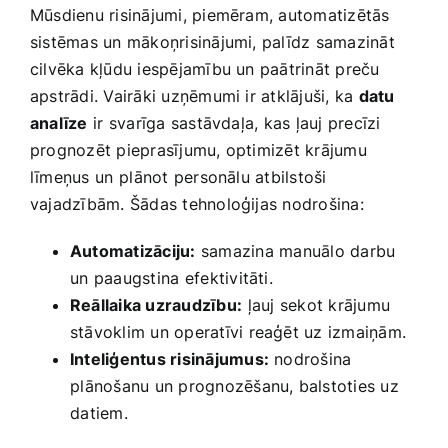
Mūsdienu‌ risinājumi, piemēram, automatizētās
sistēmas un mākoņrisinājumi, palīdz samazināt
cilvēka kļūdu iespējamību un paātrināt preču​
apstrādi. ​Vairāki uzņēmumi ir atklājuši, ka
datu
analīze
ir ⁤svarīga sastāvdaļa, kas ļauj ‌precīzi
prognozēt pieprasījumu, optimizēt krājumu⁢
līmeņus ⁢un ⁤plānot personālu atbilstoši
vajadzībām. Šādas tehnoloģijas nodrošina:
Automatizāciju:
samazina⁤ manuālo darbu
un ⁢paaugstina ⁤efektivitāti.
Reāllaika uzraudzību:
⁣ļauj ⁢sekot‍ krājumu
‌stāvoklim ‌un operatīvi reaģēt uz izmaiņām.
Inteliģentus risinājumus:
nodrošina
⁣plānošanu un prognozēšanu, balstoties uz
⁤datiem.