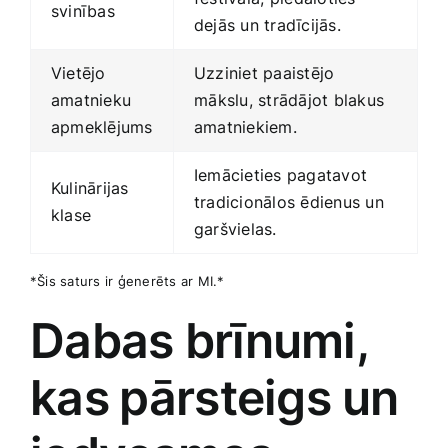
svinības
dejās un tradīcijās.
Vietējo
Uzziniet paaistējo
amatnieku
⁣mākslu, strādājot blakus
apmeklējums
amatniekiem.
Iemācieties pagatavot
Kulinārijas
tradicionālos ēdienus‌ un
klase
garšvielas.
*Šis saturs ir ģenerēts⁣ ar‍ MI.*
Dabas brīnumi,
kas⁣ pārsteigs un⁤