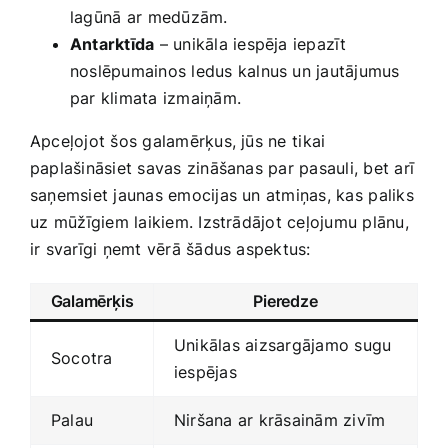
lagūnā⁣ ar medūzām.
Antarktīda
– unikāla iespēja iepazīt
noslēpumainos ledus kalnus un jautājumus
par klimata izmaiņām.
Apceļojot šos galamērķus, jūs ne ⁢tikai
paplašināsiet savas zināšanas par pasauli,‍ bet arī
saņemsiet jaunas emocijas un atmiņas, kas ⁢paliks
uz⁢ mūžīgiem laikiem. Izstrādājot ceļojumu‌ plānu,
ir svarīgi ņemt vērā šādus aspektus:
Galamērķis
Pieredze
Unikālas aizsargājamo sugu
Socotra
iespējas
Palau
Niršana ar krāsainām zivīm