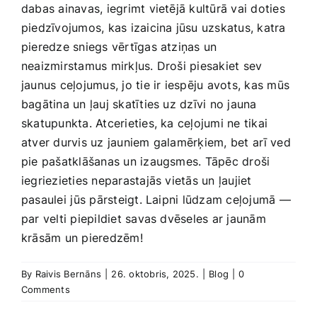
dabas ainavas, iegrimt vietējā kultūrā vai doties
piedzīvojumos, kas​ izaicina jūsu uzskatus, katra
pieredze sniegs vērtīgas atziņas un
neaizmirstamus mirkļus. Droši‌ piesakiet sev
jaunus ceļojumus, jo tie ir iespēju avots, kas mūs
bagātina un ļauj skatīties uz dzīvi no jauna
skatupunkta. Atcerieties, ka‍ ceļojumi ne tikai
atver durvis uz jauniem galamērķiem, bet ⁢arī ved
pie pašatklāšanas un izaugsmes. Tāpēc droši
iegriezieties neparastajās vietās un ļaujiet
pasaulei ⁤jūs ​pārsteigt. Laipni lūdzam ceļojumā —
par velti piepildiet savas‌ dvēseles ar jaunām
krāsām un pieredzēm!
By
Raivis Bernāns
|
26. oktobris, 2025.
|
Blog
|
0
Comments