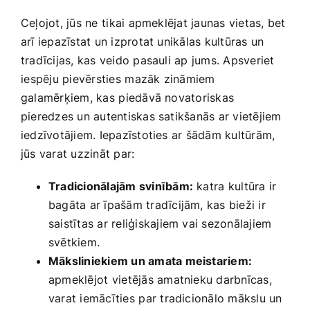
Ceļojot, jūs ne ⁤tikai apmeklējat jaunas vietas, bet
arī iepazīstat un izprotat unikālas kultūras⁤ un⁤
tradīcijas, kas ‍veido pasauli ap jums. Apsveriet
⁢iespēju pievērsties ⁣mazāk zināmiem‌
galamērķiem, kas ⁤piedāvā novatoriskas
pieredzes un autentiskas satikšanās ar​ vietējiem
iedzīvotājiem. Iepazīstoties ar šādām ​kultūrām,
jūs varat uzzināt par:
Tradicionālajām svinībām:
katra ⁤kultūra ir⁤
bagāta ar īpašām tradīcijām, kas bieži ir
saistītas ar reliģiskajiem vai‌ sezonālajiem
svētkiem.
Māksliniekiem un amata meistariem:
apmeklējot⁤ vietējās amatnieku​ darbnīcas,
varat iemācīties⁤ par tradicionālo ‌mākslu un