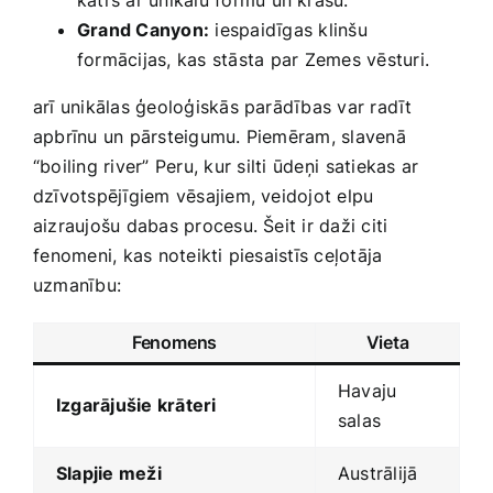
Grand Canyon:
iespaidīgas ⁣klinšu
formācijas, kas stāsta par ⁣Zemes vēsturi.
arī unikālas ģeoloģiskās parādības var radīt
apbrīnu un pārsteigumu. Piemēram, slavenā
“boiling ‍river” Peru, kur⁣ silti ūdeņi⁢ satiekas ar
dzīvotspējīgiem vēsajiem, veidojot elpu
aizraujošu ‍dabas procesu. Šeit ir daži citi
⁢fenomeni, kas noteikti piesaistīs ceļotāja⁢
uzmanību:
Fenomens
Vieta
Havaju
Izgarājušie krāteri
salas
Slapjie meži
Austrālijā