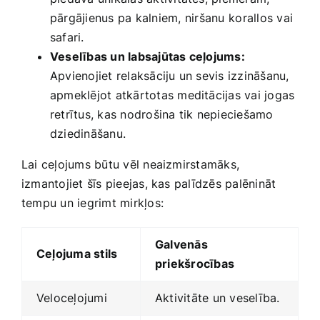
pārgājienus pa kalniem,⁢ niršanu ⁤korallos vai
safari.
Veselības un labsajūtas ceļojums:
Apvienojiet relaksāciju un sevis izzināšanu,
apmeklējot atkārtotas meditācijas vai jogas
retrītus, kas nodrošina tik nepieciešamo
dziedināšanu.
Lai ceļojums būtu vēl neaizmirstamāks,
izmantojiet šīs pieejas, kas palīdzēs​ palēnināt
tempu un ‍iegrimt‍ mirkļos:
Galvenās
Ceļojuma stils
priekšrocības
Veloceļojumi
Aktivitāte un veselība.