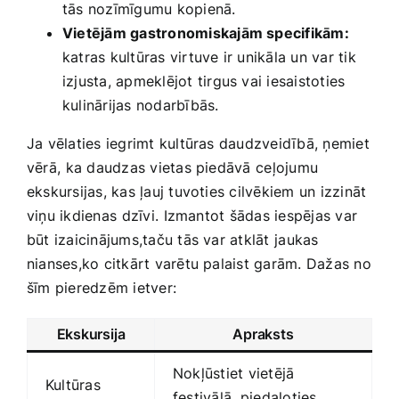
tās nozīmīgumu kopienā.
Vietējām gastronomiskajām specifikām:
katras kultūras ‍virtuve ir unikāla un var​ tik
izjusta, apmeklējot tirgus vai iesaistoties
kulinārijas nodarbībās.
Ja vēlaties iegrimt kultūras daudzveidībā, ņemiet
vērā,⁣ ka daudzas vietas piedāvā ⁢ceļojumu⁢
ekskursijas, kas ļauj tuvoties cilvēkiem un‍ izzināt
viņu ikdienas⁢ dzīvi.⁤ Izmantot​ šādas iespējas var
būt izaicinājums,taču tās var atklāt ⁤jaukas
nianses,ko citkārt varētu palaist garām. Dažas no
šīm pieredzēm ietver:
Ekskursija
Apraksts
Nokļūstiet vietējā
Kultūras
festivālā, ⁤piedaloties