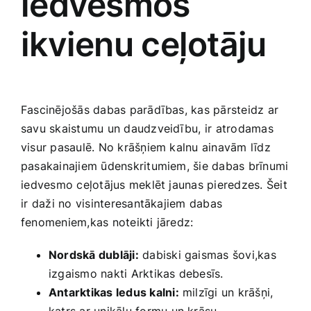
iedvesmos⁣
ikvienu ceļotāju
Fascinējošās‌ dabas‍ parādības, kas pārsteidz ar​
savu skaistumu un daudzveidību, ⁣ir atrodamas
visur pasaulē. No krāšņiem kalnu ainavām līdz‌
pasakainajiem ūdenskritumiem, šie dabas brīnumi
⁣iedvesmo ceļotājus meklēt jaunas pieredzes. Šeit
⁣ir daži no‌ visinteresantākajiem dabas‍
fenomeniem,kas noteikti jāredz:
Nordskā ‌dublāji:
dabiski gaismas‍ šovi,kas
‌izgaismo nakti Arktikas debesīs.
Antarktikas ledus kalni:
milzīgi un krāšņi,
katrs ar unikālu​ formu un krāsu.