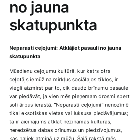
no jauna
Medicīnas preces
skatupunkta
Mobilie telefoni, planšetdatori
Pakalpojumi
Neparasti ceļojumi: Atklājiet pasauli no jauna
skatupunkta
Pārtikas preces
Mūsdienu ceļojumu kultūrā, kur katrs otrs
ceļotājs iemūžina mirkļus sociālajos ⁢tīklos, ir
Preces birojam
viegli aizmirst par‌ to, cik daudz brīnumu pasaule‌
var piedāvāt, ‍ja vien mēs pieņemam drosmi spert
soli ārpus ierastā. “Neparasti ⁣ceļojumi” nenozīmē⁣
Preces pieaugušajiem
tikai eksotiskas vietas vai luksusa piedāvājumus;
tā ir ⁢aicinājums atklāt nezināmas kultūras,
Rotaļlietas, bērnu preces
neredzētus dabas brīnumus un piedzīvojumus,
kas paliek⁤ atmiņā uz mūžu. Šajā rakstā mēs