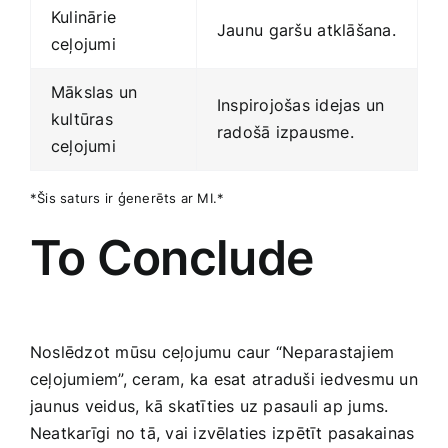
Kulinārie
Jaunu ⁤garšu⁤ atklāšana.
ceļojumi
Mākslas un
Inspirojošas‌ idejas un
kultūras
radošā izpausme.
ceļojumi
*Šis saturs ir ​ģenerēts ar MI.*
To Conclude
Noslēdzot mūsu ​ceļojumu caur “Neparastajiem
ceļojumiem”, ceram, ⁤ka esat atraduši iedvesmu un
jaunus veidus, kā skatīties uz pasauli ap jums.
Neatkarīgi no tā, vai izvēlaties izpētīt pasakainas