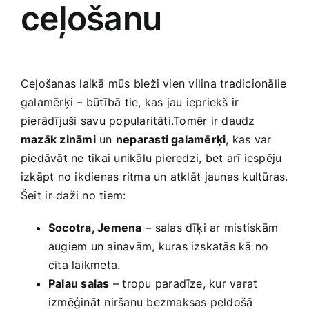
ceļošanu
Ceļošanas laikā mūs bieži vien vilina tradicionālie
galamērķi – būtībā tie, ‌kas jau‍ iepriekš ir
pierādījuši savu popularitāti.Tomēr ir daudz
mazāk zināmi
un
neparasti galamērķi
, kas var
piedāvāt ne tikai unikālu pieredzi, bet arī iespēju
izkāpt ​no ‍ikdienas ritma un atklāt ⁤jaunas kultūras.
Šeit ⁤ir daži no tiem:
Socotra, ‍Jemena
– ⁣salas dīķi ar mistiskām
augiem un ainavām, kuras izskatās kā no
cita laikmeta.
Palau salas
– tropu paradīze, kur varat
izmēģināt niršanu bezmaksas peldošā