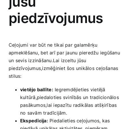
jūsu
piedzīvojumus
Ceļojumi var būt ne tikai par galamērķu
apmeklēšanu, bet arī par ⁤jaunu pieredžu iegūšanu
un sevis izzināšanu.Lai izceltu jūsu
piedzīvojumus,izmēģiniet ​šos unikālos ceļošanas‌
stilus:
vietējo ballīte:
Iegremdējieties vietējā⁢
kultūrā,piedaloties svinībās un tradicionālos‍
pasākumos,lai iepazītu radikālas atšķirības
no savām ‍tradīcijām.
Ekspedīcija:
Piedalieties ceļojumos, kas
piedāvā unikālas aktivitātes, piemēram,