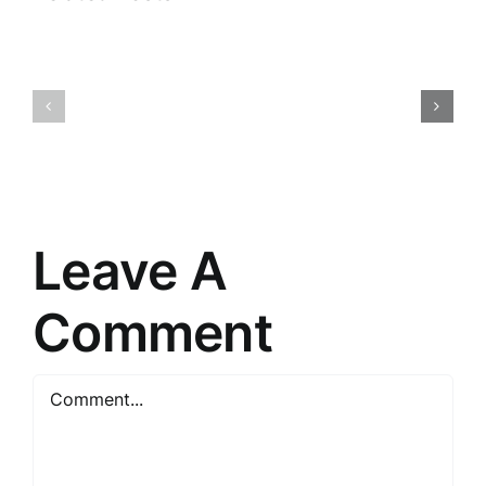
Tirdzniec
Meistarība
psiholoģij
Pārdošanā:
Atklājot
Argumentācijas
patērētāj
Noslēpumi
prātu
Leave A
Comment
Comment