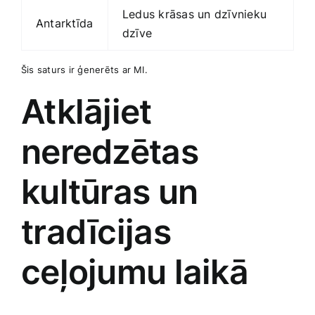
Ledus krāsas un dzīvnieku
Antarktīda
dzīve
Šis saturs ir ģenerēts ar MI.
Atklājiet‍
neredzētas‌
kultūras un
tradīcijas
ceļojumu laikā