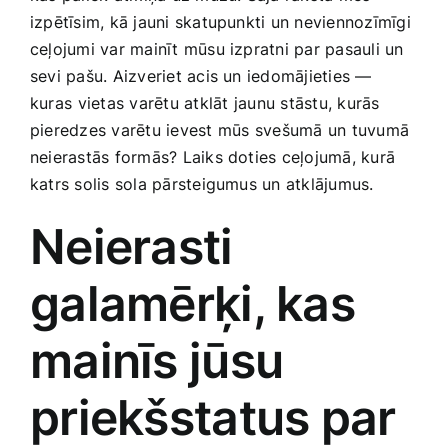
Smaržas, kosmētika
izpētīsim, kā jauni skatupunkti un neviennozīmīgi
ceļojumi ​var mainīt mūsu izpratni par pasauli ​un
sevi pašu. Aizveriet acis un iedomājieties —
Sports, tūrisms un atpūta
kuras⁤ vietas varētu atklāt ⁤jaunu stāstu, kurās
pieredzes varētu​ ievest mūs ⁣svešumā un tuvumā
TV un Sadzīves tehnika
neierastās formās? Laiks doties ceļojumā, kurā
katrs solis sola pārsteigumus un atklājumus.
Zoo preces
Neierasti
galamērķi, kas
mainīs jūsu
priekšstatus par