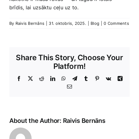
‍brīdis, lai uzsāktu ceļu uz to.
By
Raivis Bernāns
|
31. oktobris, 2025.
|
Blog
|
0 Comments
Share This Story, Choose Your
Platform!
Facebook
X
Reddit
LinkedIn
WhatsApp
Telegram
Tumblr
Pinterest
Vk
Xing
E-
Pasts
About the Author:
Raivis Bernāns