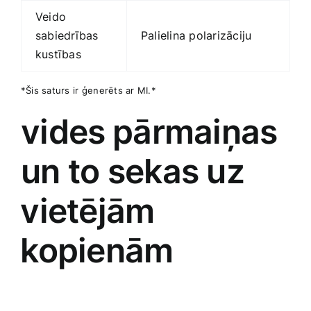
Veido⁢
sabiedrības
Palielina polarizāciju
kustības
*Šis ​saturs ⁢ir​ ģenerēts ‌ar⁣ MI.*
vides ⁣pārmaiņas
‍un to sekas uz
⁢vietējām
⁢kopienām