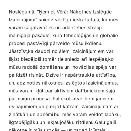
Noslēgumā, “Ņemiet Vērā: Nākotnes⁣ Izslēgtie
Izaicinājumi” sniedz vērtīgu ⁤ieskatu tajā, kā mēs
varam sagatavoties ⁣un adaptēties strauji⁢
mainīgajā pasaulē, kurā tehnoloģijas un ​globālie
procesi pastāvīgi pārveido mūsu ikdienu.
Jāatzīst,ka daudzi no šiem⁤ izaicinājumiem ‍var
šķist biedējoši,tomēr tie ‍sniedz arī iespējas,ko
mūsu radošā domāšana un⁣ inovācijas ‌spēja var
palīdzēt risināt.⁣ Dzīve ir ​nepārtraukta attīstība,
un, ‌apzinoties‌ nākotnes izslēgtos izaicinājumus,
mēs ⁢varam kļūt par aktīviem ⁣dalībniekiem šajā
pārmaiņu procesā. ⁣Paliekot atvērtiem ‍jauniem
risinājumiem⁢ un pieejot katram izaicinājumam ar
zinātkāri un apņēmību, mēs varam veidot labāku,
​ilgtspējīgāku ‌un iekļaujošāku⁣ rītdienu.Galu ⁣galā,
‍nākotne ir mūsu rokās ‍— un ⁣tagad ⁣ir īstais