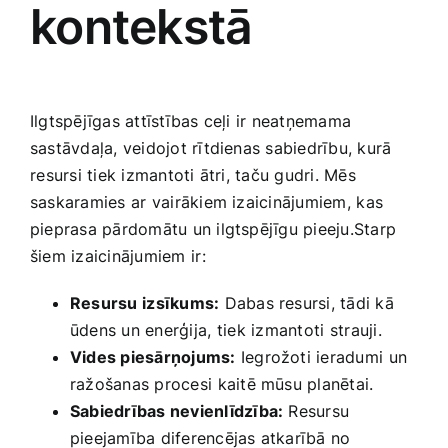
kontekstā
Ilgtspējīgas attīstības ceļi ir neatņemama
sastāvdaļa, veidojot ‍rītdienas ​sabiedrību, kurā
⁣resursi tiek izmantoti ātri, taču gudri. Mēs
saskaramies⁢ ar vairākiem izaicinājumiem, ⁣kas
pieprasa pārdomātu un ilgtspējīgu pieeju.Starp
šiem izaicinājumiem⁣ ir:
Resursu ⁢izsīkums:
‌Dabas resursi, tādi kā
ūdens un enerģija,⁣ tiek⁣ izmantoti⁤ strauji.
Vides piesārņojums:
Iegrožoti ieradumi ⁤un
ražošanas ‌procesi⁢ kaitē mūsu planētai.
Sabiedrības ‌nevienlīdzība:
‌Resursu​
pieejamība diferencējas atkarībā no