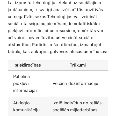
Lai⁣ izprastu tehnoloģiju ietekmi​ uz sociālajiem
⁤jautājumiem, ir svarīgi⁣ analizēt arī tās pozitīvās⁤
un negatīvās sekas.Tehnoloģijas var veicināt
sociālo taisnīgumu,piemēram,demokrātiskāku
piekļuvi informācijai⁢ un ‍resursiem,tomēr tās var
arī vairot nevienlīdzību un ⁣veicināt sociālo
⁢atstumtību. Parādīsim ⁢šo attiecību, izmantojot
‌tabulu, kas‍ apkopos ⁣galvenos plusus un ​mīnusus:‍
priekšrocības
Trūkumi
Palielina
piekļuvi
Veicina dezinformāciju
informācijai
Atvieglo
Izolē⁣ indivīdus⁣ no reālās
komunikāciju
sociālās mijiedarbības