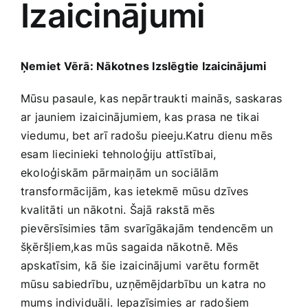
Izaicinājumi
Medicīnas preces
Mobilie telefoni, planšetdatori
Ņemiet Vērā: Nākotnes​ Izslēgtie Izaicinājumi
Pakalpojumi
Mūsu‍ pasaule, kas nepārtraukti ‍mainās, ​saskaras‍
ar​ jauniem izaicinājumiem, kas prasa ne⁢ tikai
viedumu, bet arī radošu pieeju.Katru dienu‌ mēs​
Pārtikas preces
esam liecinieki tehnoloģiju attīstībai,
ekoloģiskām pārmaiņām un sociālām
Preces birojam
transformācijām, kas‍ ietekmē‍ mūsu dzīves
kvalitāti ⁣un nākotni. Šajā‌ rakstā mēs
pievērsīsimies tām svarīgākajām tendencēm​ un
Preces pieaugušajiem
šķēršļiem,kas mūs sagaida nākotnē. Mēs
apskatīsim, kā šie izaicinājumi ⁢varētu formēt
Rotaļlietas, bērnu preces
mūsu sabiedrību, uzņēmējdarbību ‌un katra no
mums individuāli. ⁢Iepazīsimies ⁣ar radošiem