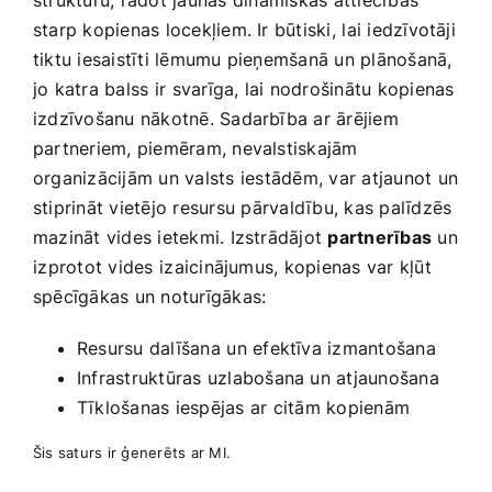
starp kopienas locekļiem. Ir būtiski, ⁤lai iedzīvotāji
tiktu iesaistīti lēmumu pieņemšanā un plānošanā,
jo katra‌ balss ⁣ir svarīga, lai‌ nodrošinātu kopienas
izdzīvošanu nākotnē. ‍Sadarbība ar‍ ārējiem
partneriem,‍ piemēram, nevalstiskajām
organizācijām un valsts⁤ iestādēm, var atjaunot un
stiprināt vietējo resursu⁣ pārvaldību, kas palīdzēs
mazināt vides ietekmi. Izstrādājot
partnerības
un
⁢izprotot vides ⁢izaicinājumus, kopienas var kļūt‌
spēcīgākas un noturīgākas:
Resursu dalīšana ⁣un‍ efektīva izmantošana
Infrastruktūras​ uzlabošana un atjaunošana
Tīklošanas iespējas ⁣ar citām kopienām
Šis saturs ir ģenerēts ar⁢ MI.