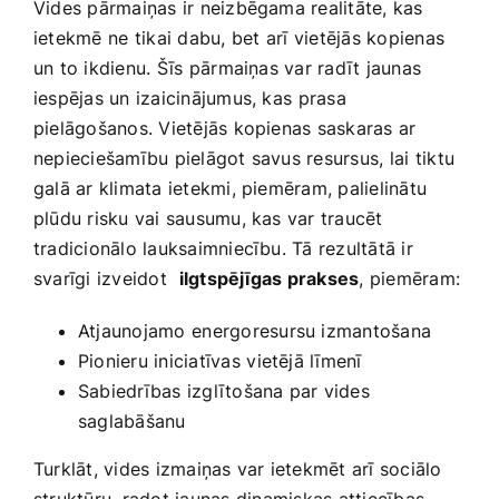
Vides‍ pārmaiņas ‌ir neizbēgama realitāte, kas
ietekmē ne ⁣tikai dabu, ⁣bet arī vietējās kopienas
un to‍ ikdienu. Šīs⁢ pārmaiņas ‌var radīt jaunas
iespējas un izaicinājumus, kas ⁤prasa⁢
pielāgošanos. Vietējās kopienas saskaras ar
nepieciešamību pielāgot savus resursus,⁤ lai ​tiktu
galā ar ‌klimata ietekmi, piemēram, palielinātu‍
plūdu risku‍ vai‍ sausumu,‌ kas var traucēt
tradicionālo lauksaimniecību. Tā rezultātā ir
svarīgi izveidot ⁣
ilgtspējīgas prakses
, piemēram:
Atjaunojamo ⁢energoresursu izmantošana
Pionieru iniciatīvas ⁢vietējā līmenī
Sabiedrības izglītošana par vides
saglabāšanu
Turklāt, vides izmaiņas var ietekmēt arī sociālo
struktūru, radot jaunas⁢ dinamiskas​ attiecības