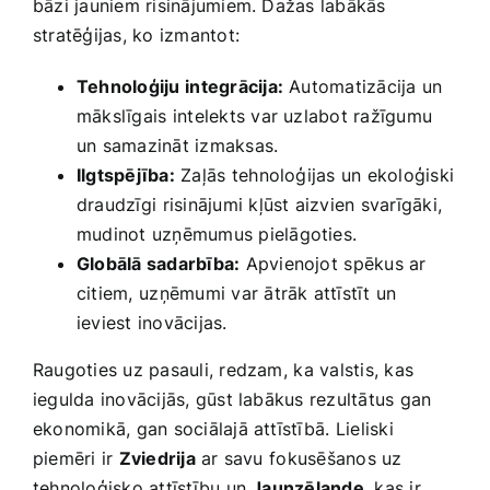
bāzi jauniem risinājumiem.‌
Dažas labākās
stratēģijas, ko izmantot:
Tehnoloģiju⁢ integrācija:
Automatizācija un
mākslīgais⁣ intelekts var uzlabot ražīgumu
un ‌samazināt‌ izmaksas.
Ilgtspējība:
Zaļās⁢ tehnoloģijas un ekoloģiski
draudzīgi ⁤risinājumi kļūst aizvien svarīgāki,⁣
mudinot​ uzņēmumus pielāgoties.
Globālā sadarbība:
Apvienojot ⁤spēkus ar
citiem, ⁢uzņēmumi var ātrāk attīstīt un
ieviest inovācijas.
Raugoties uz ‍pasauli, ‍redzam,⁢ ka valstis,‌ kas ​
iegulda inovācijās, gūst labākus rezultātus gan
ekonomikā, gan‍ sociālajā attīstībā.⁤ Lieliski
piemēri ir
Zviedrija
ar‍ savu ⁢fokusēšanos uz
‌tehnoloģisko attīstību un
Jaunzēlande
, kas ir