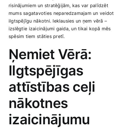
risinājumiem un stratēģijām, kas var palīdzēt
Smaržas, kosmētika
mums sagatavoties⁣ neparedzamajam un⁣ veidot
ilgtspējīgu⁢ nākotni. Ieklausies un ņem vērā –
Sports, tūrisms un atpūta
izslēgtie ⁣izaicinājumi​ gaida, un tikai kopā mēs
spēsim tiem⁣ stāties pretī.
TV un Sadzīves tehnika
Ņemiet Vērā:
Zoo preces
Ilgtspējīgas
attīstības ceļi
nākotnes
izaicinājumu