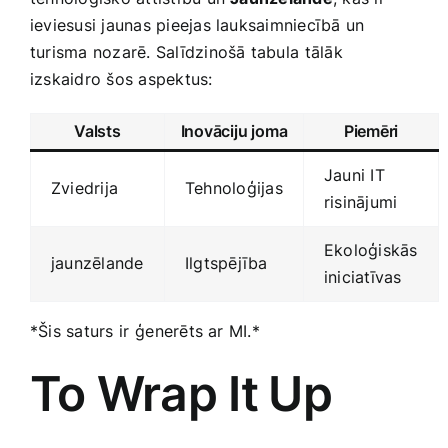
ieviesusi jaunas pieejas lauksaimniecībā ‍un
turisma nozarē.
Salīdzinošā tabula
⁣tālāk
izskaidro ‌šos ​aspektus:
Valsts
Inovāciju joma
Piemēri
Jauni IT
Zviedrija
Tehnoloģijas
risinājumi
Ekoloģiskās
jaunzēlande
Ilgtspējība
iniciatīvas
*Šis saturs⁤ ir⁣ ģenerēts ar MI.*
To Wrap It⁢ Up