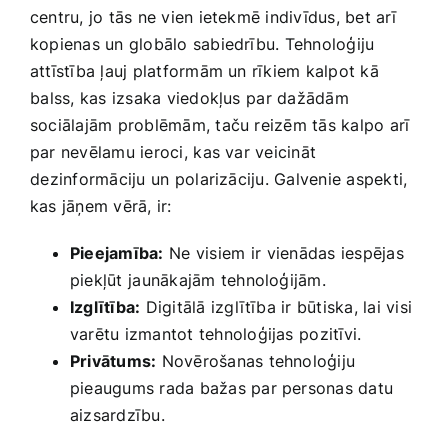
centru, jo tās ne vien ietekmē indivīdus, bet arī
kopienas un globālo sabiedrību. Tehnoloģiju
attīstība ļauj platformām un rīkiem kalpot kā
⁢balss, ​kas izsaka viedokļus⁤ par dažādām ​
sociālajām ‌problēmām, taču reizēm tās kalpo arī
par nevēlamu ieroci,⁢ kas var veicināt
⁢dezinformāciju ⁢un polarizāciju.‍ Galvenie ‌aspekti,
kas jāņem ​vērā, ir:
Pieejamība:
Ne⁢ visiem ⁣ir ⁣vienādas iespējas
piekļūt⁤ jaunākajām tehnoloģijām.
Izglītība:
Digitālā ​izglītība ir​ būtiska,‍ lai ​visi
varētu izmantot tehnoloģijas ⁤pozitīvi.
Privātums:
Novērošanas tehnoloģiju
pieaugums rada bažas par personas​ datu
aizsardzību.