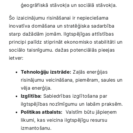
ģeogrāfiskā stāvokļa ⁣un‌ sociālā‌ stāvokļa.
Šo‌ izaicinājumu risināšanai ir nepieciešama
inovatīva domāšana un stratēģiska sadarbība
starp ⁢dažādām jomām. Ilgtspējīgas attīstības
principi ‍palīdz ⁣stiprināt ekonomisko stabilitāti un
‍sociālo taisnīgumu. ⁢dažas​ potenciālās pieejas
ietver:
Tehnoloģiju izstrāde:
Zaļās enerģijas
risinājumu veicināšana, piemēram, saules un​
vēja enerģija.
Izglītība:
Sabiedrības izglītošana par
ilgtspējības nozīmīgumu un⁣ labām⁣ praksēm.
Politikas atbalsts:
​ Valstīm būtu jāpieņem
likumi,⁢ kas veicina⁢ ilgtspējīgu resursu
izmantošanu.