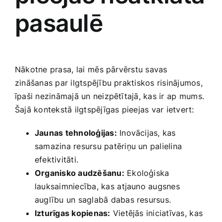
pasaulē
Nākotne prasa,⁢ lai ⁢mēs pārvērstu‍ savas
zināšanas par ilgtspējību praktiskos risinājumos,
īpaši nezināmajā un neizpētītajā, kas ir⁤ ap mums.
Šajā kontekstā ilgtspējīgas pieejas var ‍ietvert:
Jaunas tehnoloģijas:
Inovācijas, kas‍
samazina resursu patēriņu un palielina
efektivitāti.
Organisko audzēšanu:
Ekoloģiska
lauksaimniecība, kas ⁢atjauno augsnes
auglību un saglabā dabas resursus.
Izturīgas kopienas:
Vietējās iniciatīvas,⁣ kas