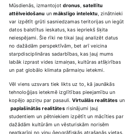
Mūsdienās, izmantojot
dronus
,
satellītu
attēlveidošanu
un
mākslīgo‍ intelektu
,​ zinātnieki
var izpētīt grūti sasniedzamas teritorijas un iegūt
datos balstītus ieskatus, kas iepriekš šķita
neiespējami. Šie rīki ⁢ne tikai​ ļauj analizēt ⁢datus​
no dažādām perspektīvām, bet ⁢arī veicina
starpdisciplināras ​sadarbības, kas ļauj mums
labāk izprast ​vides‍ izmaiņas, kultūras atšķirības
un‌ pat ‌globālo klimata pārmaiņu ⁤ietekmi.
Vēl ⁣viens uzsvars tiek likts uz ⁤to, kā jaunākās
tehnoloģijas ietekmē izglītības pieejamību un⁤
kopējo ⁢apziņu par pasauli.
Virtuālās realitātes
un
​
paplašinātās‍ realitātes
​risinājumi ļauj
studentiem un⁤ pētniekiem izpētīt un mācīties par
dažādām⁣ kultūrām un vēsturiskām norisēm
neatkarīgi ⁣no viņu ģeogrāfiskās atrašanās vietas.