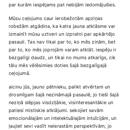
par kurām​ iespējams⁣ pat nebijām​ iedomājušies.
Mūsu ⁣ceļojums caur ierobežotām apziņas‌
robežām atgādina, ka⁤ katra ⁤jauna ⁢atklāsme var
izmainīt mūsu uztveri‌ un izpratni par apkārtējo
pasauli. Tas nav tikai par ⁤to, ko mēs zinām, bet
par‍ to, ⁣ko‌ mēs joprojām ‍varam ‌atklāt. iespēju ir
bezgalīgi daudz, un tikai⁢ no mums atkarīgs, cik
tālu mēs vēlēsimies doties šajā bezgalīgajā
ceļojumā.
aicinu jūs, jauno ⁤pētnieku,‌ palikt ⁢atvērtam ​un
drosmīgam šajā ⁤nezināmajā pasaulē, ‌jo tieši ​šajā
neziņā slēpjas visdziļākie,‌ visinteresantākie un
patiesi mistiskie atklājumi. sekojiet savām
emocionālajām un ⁣intelektuālajām intuīcijām, un ​
ļaujiet sevi vadīt neierastām perspektīvām, jo