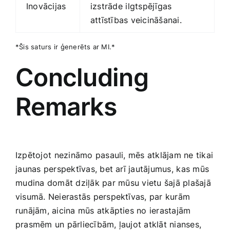
Inovācijas
izstrāde ⁤ilgtspējīgas
attīstības‍ veicināšanai.
*Šis saturs ir ģenerēts ar MI.*
Concluding
Remarks
Izpētojot ⁢nezināmo pasauli, mēs atklājam ne tikai
⁢jaunas perspektīvas, bet arī jautājumus,⁢ kas mūs
⁤mudina domāt dziļāk par⁢ mūsu vietu‌ šajā plašajā
visumā. Neierastās perspektīvas,‌ par kurām
runājām, aicina mūs atkāpties no ierastajām ​
prasmēm un pārliecībām, ļaujot‌ atklāt nianses,