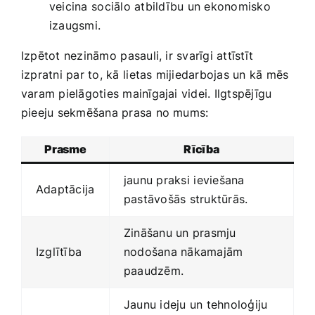
veicina ⁣sociālo atbildību⁢ un ekonomisko
izaugsmi.
Izpētot nezināmo⁢ pasauli, ir svarīgi attīstīt
izpratni ​par ‌to,‍ kā⁣ lietas mijiedarbojas un kā ⁣mēs
varam pielāgoties mainīgajai videi. Ilgtspējīgu
pieeju sekmēšana prasa no‍ mums:
Prasme
Rīcība
jaunu praksi ⁤ieviešana
Adaptācija
pastāvošās​ struktūrās.
Zināšanu un prasmju
Izglītība
nodošana‍ nākamajām
paaudzēm.
Jaunu ideju un tehnoloģiju