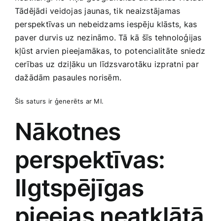
Tādējādi ​veidojas jaunas, tik neaizstājamas
‌perspektīvas ​un nebeidzams‍ iespēju ⁤klāsts, kas
paver durvis uz nezināmo. Tā kā šīs tehnoloģijas
kļūst arvien pieejamākas, to potencialitāte sniedz
cerības uz ⁣dziļāku un līdzsvarotāku izpratni par
dažādām pasaules norisēm.
Šis⁢ saturs ir ģenerēts ar MI.
Nākotnes ​
perspektīvas:
Ilgtspējīgas
pieejas neatklātā