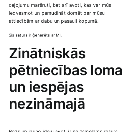
ceļojumu maršruti,⁢ bet arī avoti,⁤ kas var mūs‌
iedvesmot⁢ un⁤ pamudināt domāt par mūsu
attiecībām ar dabu un pasauli kopumā.
Šis saturs ir ģenerēts ar MI.
Zinātniskās
pētniecības loma
un iespējas
nezināmajā
Rozs un ⁤jauno ideju avoti ir neizsmeļams resurs,⁣