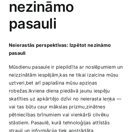
nezināmo
Medicīnas preces
pasauli
Mobilie telefoni, planšetdatori
Pakalpojumi
Neierastās perspektīvas: Izpētot⁤ nezināmo
pasauli
Pārtikas preces
Mūsdienu pasaule ir piepildīta ‍ar noslēpumiem‍ un
⁣neizzinātām iespējām,kas​ ne​ tikai ‍izaicina mūsu
Preces birojam
uztveri,bet arī paplašina mūsu apziņas
robežas.Ikviena diena piedāvā‌ jaunu iespēju⁢
skatīties‌ uz apkārtējo dzīvi no neierasta leņķa —
Preces pieaugušajiem
vai tas ‍būtu caur mākslas prizmu,zinātnes​
pētniecības brīnumiem vai vienkārši cilvēku
Rotaļlietas, bērnu preces
stāstiem. Pasaulē, kurā ​tehnoloģijas attīstās
‍strauji un informācija⁣ tiek apstrādāta