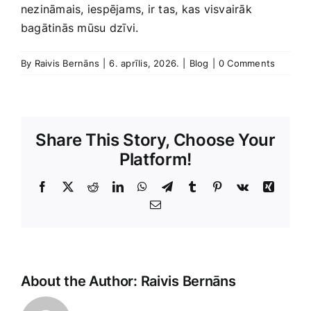
nezināmais, iespējams, ⁣ir tas, kas visvairāk
bagātinās mūsu⁤ dzīvi.
By
Raivis Bernāns
|
6. aprīlis, 2026.
|
Blog
|
0 Comments
Share This Story, Choose Your
Platform!
Facebook
X
Reddit
LinkedIn
WhatsApp
Telegram
Tumblr
Pinterest
Vk
Xing
E-
Pasts
About the Author:
Raivis Bernāns