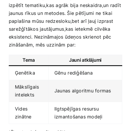
izpētīt⁣ tematiku,kas agrāk⁣ bija⁣ neskaidra,un radīt⁤
jaunus ⁢rīkus‌ un ⁢metodes. Šie pētījumi ⁣ne ​tikai⁤
paplašina mūsu redzesloku,bet arī ļauj izprast
sarežģītākos jautājumus,kas ​ietekmē cilvēka
eksistenci. Nezināmajos ūdeņos skrienot pēc ​
zināšanām,⁤ mēs uzzinām par:
Tema
Jauni atklājumi
Ģenētika
Gēnu⁤ rediģēšana
Mākslīgais
Jaunas‌ algoritmu formas
intelekts
Vides
Ilgtspējīgas resursu‌
zinātne
izmantošanas modeļi