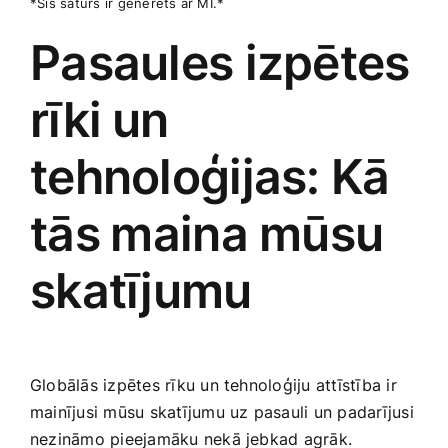
*Šis saturs ir ģenerēts ar MI.*
Pasaules izpētes
rīki ⁢un
tehnoloģijas: Kā
tās ⁤maina mūsu⁣
skatījumu
Globālās izpētes rīku un tehnoloģiju attīstība ‍ir
mainījusi mūsu skatījumu uz ‌pasauli un padarījusi
nezināmo pieejamāku nekā jebkad agrāk.