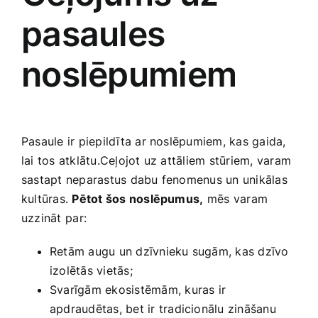
pasaules
noslēpumiem
Pasaule ir piepildīta ar ‍noslēpumiem, kas ‌gaida,⁢
lai tos atklātu.Ceļojot‌ uz attāliem stūriem, varam
sastapt neparastus dabu fenomenus un unikālas
kultūras.
Pētot šos noslēpumus,
mēs ⁣varam
uzzināt⁤ par:
Retām‍ augu un dzīvnieku sugām, kas dzīvo⁣
izolētās vietās;
Svarīgām ekosistēmām, kuras ​ir
apdraudētas, bet ir tradicionālu zināšanu