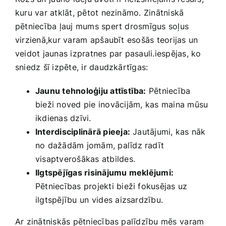
kuru ​var atklāt, pētot ‌nezināmo. Zinātniskā
pētniecība ļauj mums‌ spert drosmīgus soļus
virzienā,kur varam ⁣apšaubīt esošās teorijas ⁣un
‌veidot jaunas ‌izpratnes par pasauli.iespējas, ko
sniedz šī​ izpēte, ir daudzkārtīgas:
Jaunu tehnoloģiju attīstība:
Pētniecība​
bieži ‌noved ‍pie inovācijām, ⁤kas maina mūsu
ikdienas dzīvi.
Interdisciplinārā pieeja:
Jautājumi, kas nāk
no dažādām jomām, palīdz‍ radīt
visaptverošākas atbildes.
Ilgtspējīgas risinājumu meklējumi:
Pētniecības projekti bieži fokusējas uz
ilgtspējību⁣ un vides​ aizsardzību.
Ar zinātniskās pētniecības palīdzību mēs⁢ varam