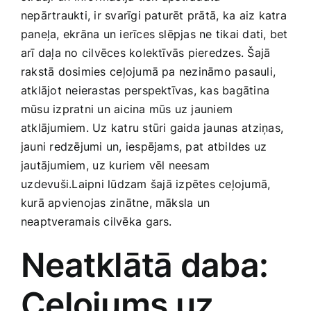
Smaržas, kosmētika
‌nepārtraukti, ir svarīgi paturēt prātā,⁤ ka aiz⁢ katra
paneļa, ekrāna un ierīces slēpjas‌ ne ‌tikai dati, bet
arī ‌daļa no cilvēces‍ kolektīvās pieredzes. Šajā
Sports, tūrisms un atpūta
rakstā ‍dosimies ⁣ceļojumā ‍pa nezināmo pasauli,
atklājot neierastas perspektīvas, kas bagātina
TV un Sadzīves tehnika
mūsu izpratni un‍ aicina mūs uz jauniem
atklājumiem. Uz katru stūri gaida ‍jaunas ⁣atziņas,
jauni redzējumi un, iespējams, pat ⁢atbildes uz
Zoo preces
jautājumiem, ⁢uz kuriem vēl neesam
⁤uzdevuši.Laipni lūdzam⁤ šajā izpētes ceļojumā,
kurā apvienojas zinātne, māksla un
neaptveramais cilvēka ⁢gars.
Neatklātā daba:
Ceļojums‍ uz