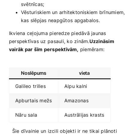
svētnīcas;
Vēsturiskiem un arhitektoniskiem brīnumiem,⁤
kas slēpjas neapgūtos ⁤apgabalos.
Ikviena ceļojuma pieredze piedāvā jaunas‌
perspektīvas uz⁤ pasauli,⁢ ko zinām.
Uzzināsim
vairāk par šīm perspektīvām,
piemēram:
‍ ⁤ ⁤
Noslēpums
vieta
Galileo⁤ trilles
Alpu kalni
Apburtais mežs
Amazonas
Nāru sala
Austrālijas krasts
‍ ⁤ Šie dīvainie un izcili objekti‌ ir‍ ne⁤ tikai plānoti